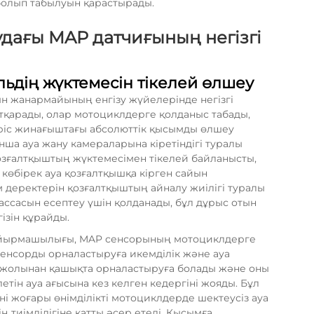
болып табылуын қарастырады.
дағы MAP датчиғының негізгі
ьдің жүктемесін тікелей өлшеу
 жанармайының енгізу жүйелерінде негізгі
тқарады, олар мотоциклдерге қолданыс табады,
кіріс жинағыштағы абсолюттік қысымды өлшеу
нша ауа жану камераларына кіретіндігі туралы
озғалтқыштың жүктемесімен тікелей байланысты,
 көбірек ауа қозғалтқышқа кірген сайын
 деректерін қозғалтқыштың айналу жиілігі туралы
массасын есептеу үшін қолданады, бұл дұрыс отын
ізін құрайды.
 айырмашылығы, MAP сенсорының мотоциклдерге
енсорды орналастыруға икемділік және ауа
уа жолынан қашықта орналастыруға болады және оны
етін ауа ағысына кез келген кедергіні жояды. Бұл
 жоғары өнімділікті мотоциклдерде шектеусіз ауа
ң тиімділігіне қатты әсер етеді. Қысымға