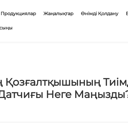
Продукциялар
Жаңалықтар
Өнімді Қолдану
асыңы
Қозғалтқышының Тиімд
Датчиғы Неге Маңызды