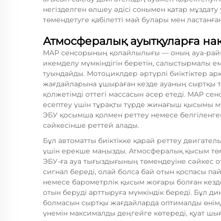
негізделген өлшеу әдісі сонымен қатар мұздату
төмендетуге қабілетті май булары мен ластанғ
Атмосфералық ауытқуларға на
MAP сенсорының қолайлылығы — оның ауа-райы
икемделу мүмкіндігін беретін, салыстырмалы е
туындайды. Мотоциклдер әртүрлі биіктіктер ар
жағдайларына ұшыраған кезде ауаның сыртқы ты
қолжетімді оттегі массасын әсер етеді. MAP сен
есептеу үшін тұрақты түрде жинағыш қысымы м
ЭБУ қосымша қолмен реттеу немесе белгіленген 
сәйкесінше реттей алады.
Бұл автоматты биіктікке қарай реттеу двигатель
үшін ерекше маңызды. Атмосфералық қысым төм
ЭБУ-ға ауа тығыздығының төмендеуіне сәйкес о
сигнал береді, олай болса бай отын қоспасы па
немесе барометрлік қысым жоғары болған кезд
отын беруді арттыруға мүмкіндік береді. Бұл ди
болмасын сыртқы жағдайларда оптималды өнімді
үнемін максималды деңгейге көтереді, қуат ш