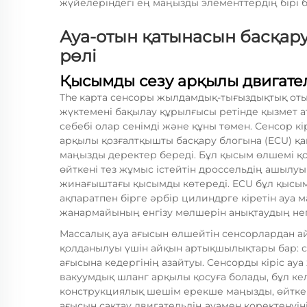
жүйелеріндегі ең маңызды элементтердің бірі 
Ауа-отын қатынасын басқару
рөлі
Қысымды сезу арқылы двигател
The
карта сенсоры
жылдамдық-тығыздықтық отын
жүктемені бақылау құрылғысы ретінде қызмет а
себебі олар сенімді және құны төмен. Сенсор 
арқылы қозғалтқышты басқару блогына (ECU) қа
маңызды деректер береді. Бұл қысым өлшемі қ
өйткені тез жұмыс істейтін дроссельдің ашылуы
жинағыштағы қысымды көтереді. ECU бұл қысым
ақпаратпен бірге әрбір цилиндрге кіретін ауа 
жанармайының енгізу мөлшерін анықтаудың нег
Массалық ауа ағысын өлшейтін сенсорлардан
қолданылуы үшін айқын артықшылықтары бар: с
ағысына кедергінің азайтуы. Сенсорды кіріс а
вакуумдық шланг арқылы қосуға болады, бұл кел
конструкциялық шешім ерекше маңызды, өйткені
ағысын сақтау двигательдің ауамен қоректенуіні