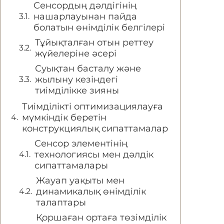
Сенсордың дәлдігінің
нашарлауынан пайда
болатын өнімділік белгілері
Тұйықталған отын реттеу
жүйелеріне әсері
Суықтан басталу және
жылыну кезіндегі
тиімділікке зияны
Тиімділікті оптимизациялауға
мүмкіндік беретін
конструкциялық сипаттамалар
Сенсор элементінің
технологиясы мен дәлдік
сипаттамалары
Жауап уақыты мен
динамикалық өнімділік
талаптары
Қоршаған ортаға төзімділік