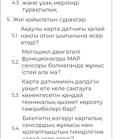
және ұзақ мерзімді
тұрақтылық
Жиі қойылатын сұрақтар
Ақаулы карта датчиғы қалай
нақты отын шығынына әсер
етеді?
Мотоцикл двигателі
функционалды MAP
сенсоры болмағанда жұмыс
істей ала ма?
Карта датчикинің дәлдігін
уақыт өте келе сақтауға
көмектесетін қандай
техникалық қызмет көрсету
тәжірибелері бар?
Биіктіктің өзгеруі карталық
сенсордың жұмысы мен
қозғалтқыштың тиімділігіне
қалай әсер етеді?