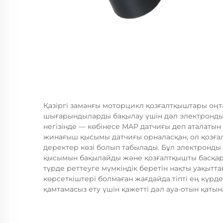
Қазіргі заманғы моторцикл қозғалтқыштары оңт
шығарындыларды бақылау үшін дәл электронды 
негізінде — көбінесе MAP датчиғы деп аталат
жинағыш қысымы датчиғы орналасқан, ол қозға
деректер көзі болып табылады. Бұл электронды
қысымын бақылайды және қозғалтқышты басқару
түрде реттеуге мүмкіндік беретін нақты уақытт
көрсеткіштері болмаған жағдайда тіпті ең күрд
қамтамасыз ету үшін қажетті дәл ауа-отын қаты