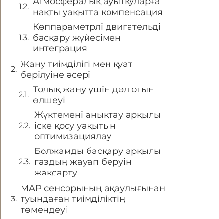
Атмосфералық ауытқуларға
нақты уақытта компенсация
Көппараметрлі двигательді
басқару жүйесімен
интеграция
Жану тиімділігі мен қуат
берілуіне әсері
Толық жану үшін дәл отын
өлшеуі
Жүктемені анықтау арқылы
іске қосу уақытын
оптимизациялау
Болжамды басқару арқылы
газдың жауап беруін
жақсарту
MAP сенсорының ақаулығынан
туындаған тиімділіктің
төмендеуі