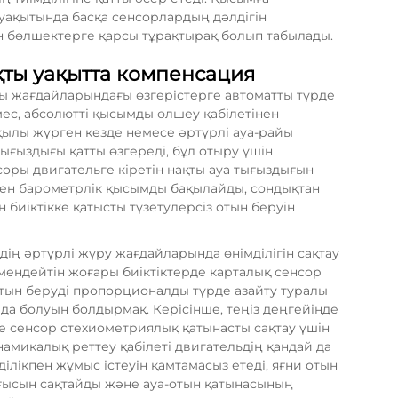
 уақытында басқа сенсорлардың дәлдігін
ан бөлшектерге қарсы тұрақтырақ болып табылады.
қты уақытта компенсация
 жағдайларындағы өзгерістерге автоматты түрде
мес, абсолютті қысымды өлшеу қабілетінен
қылы жүрген кезде немесе әртүрлі ауа-райы
ғыздығы қатты өзгереді, бұл отыру үшін
соры двигательге кіретін нақты ауа тығыздығын
ен барометрлік қысымды бақылайды, сондықтан
биіктікке қатысты түзетулерсіз отын беруін
дің әртүрлі жүру жағдайларында өнімділігін сақтау
ендейтін жоғары биіктіктерде карталық сенсор
тын беруді пропорционалды түрде азайту туралы
йда болуын болдырмақ. Керісінше, теңіз деңгейінде
е сенсор стехиометриялық қатынасты сақтау үшін
намикалық реттеу қабілеті двигательдің қандай да
лікпен жұмыс істеуін қамтамасыз етеді, яғни отын
ығысын сақтайды және ауа-отын қатынасының