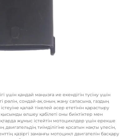
і үшін қандай маңызға ие екендігін түсіну үшін
і рөлін, сондай-ақ оның жану сапасына, газдың
стеуіне қалай тікелей әсер ететінін қарастыру
 қысымды өлшеу қабілеті оны биіктіктер мен
қтарда жұмыс істейтін мотоциклдер үшін ерекше
 двигательдің тиімділігіне қосатын нақты үлесін,
ттің қазіргі заманғы мотоцикл двигателін басқару