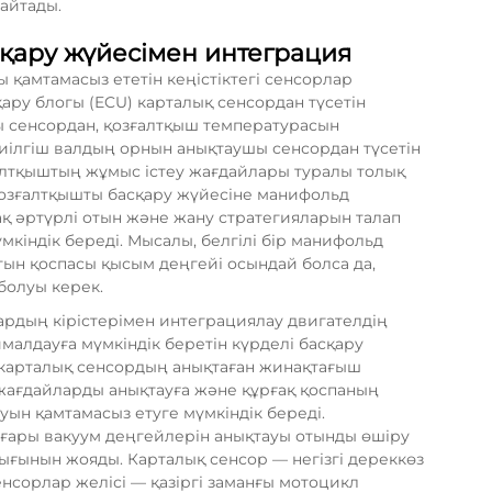
айтады.
сқару жүйесімен интеграция
 қамтамасыз ететін кеңістіктегі сенсорлар
қару блогы (ECU) карталық сенсордан түсетін
 сенсордан, қозғалтқыш температурасын
иілгіш валдың орнын анықтаушы сенсордан түсетін
алтқыштың жұмыс істеу жағдайлары туралы толық
 қозғалтқышты басқару жүйесіне манифольд
ақ әртүрлі отын және жану стратегияларын талап
кіндік береді. Мысалы, белгілі бір манифольд
ын қоспасы қысым деңгейі осындай болса да,
болуы керек.
ардың кірістерімен интеграциялау двигателдің
малдауға мүмкіндік беретін күрделі басқару
е карталық сенсордың анықтаған жинақтағыш
жағдайларды анықтауға және құрғақ қоспаның
ын қамтамасыз етуге мүмкіндік береді.
ғары вакуум деңгейлерін анықтауы отынды өшіру
шығынын жояды. Карталық сенсор — негізгі дереккөз
нсорлар желісі — қазіргі заманғы мотоцикл