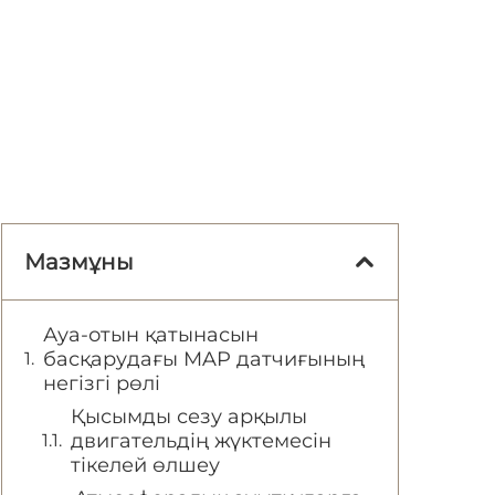
Мазмұны
Ауа-отын қатынасын
басқарудағы MAP датчиғының
негізгі рөлі
Қысымды сезу арқылы
двигательдің жүктемесін
тікелей өлшеу