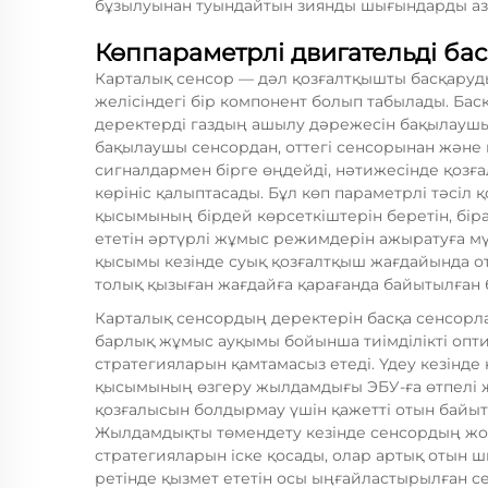
бұзылуынан туындайтын зиянды шығындарды аз
Көппараметрлі двигательді ба
Карталық сенсор — дәл қозғалтқышты басқаруды
желісіндегі бір компонент болып табылады. Бас
деректерді газдың ашылу дәрежесін бақылаушы
бақылаушы сенсордан, оттегі сенсорынан және 
сигналдармен бірге өңдейді, нәтижесінде қозғ
көрініс қалыптасады. Бұл көп параметрлі тәсіл
қысымының бірдей көрсеткіштерін беретін, бір
ететін әртүрлі жұмыс режимдерін ажыратуға мүм
қысымы кезінде суық қозғалтқыш жағдайында от
толық қызыған жағдайға қарағанда байытылған 
Карталық сенсордың деректерін басқа сенсорл
барлық жұмыс ауқымы бойынша тиімділікті опти
стратегияларын қамтамасыз етеді. Үдеу кезінд
қысымының өзгеру жылдамдығы ЭБУ-ға өтпелі 
қозғалысын болдырмау үшін қажетті отын байыту
Жылдамдықты төмендету кезінде сенсордың жо
стратегияларын іске қосады, олар артық отын 
ретінде қызмет ететін осы ыңғайластырылған се