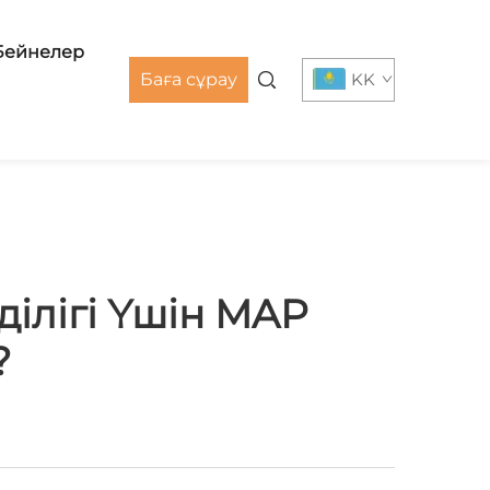
Бейнелер
Баға сұрау
KK
ілігі Үшін MAP
?