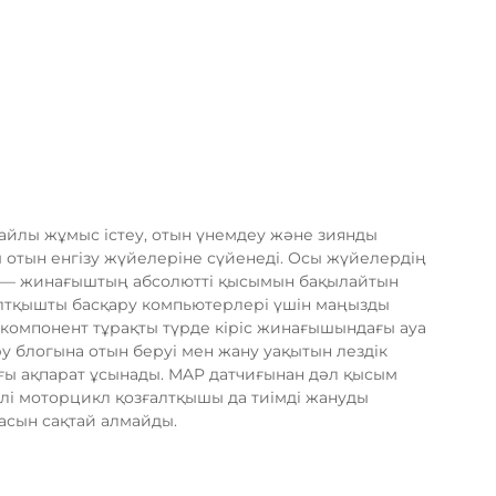
айлы жұмыс істеу, отын үнемдеу және зиянды
отын енгізу жүйелеріне сүйенеді. Осы жүйелердің
ын — жинағыштың абсолютті қысымын бақылайтын
лтқышты басқару компьютерлері үшін маңызды
 компонент тұрақты түрде кіріс жинағышындағы ауа
 блогына отын беруі мен жану уақытын лездік
ағы ақпарат ұсынады. MAP датчиғынан дәл қысым
елі моторцикл қозғалтқышы да тиімді жануды
насын сақтай алмайды.