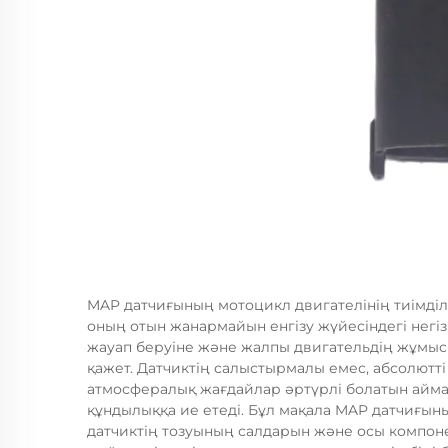
MAP датчиғының мотоцикл двигателінің тиімділіг
оның отын жанармайын енгізу жүйесіндегі негізг
жауап беруіне және жалпы двигательдің жұмыс і
қажет. Датчиктің салыстырмалы емес, абсолютті
атмосфералық жағдайлар әртүрлі болатын айма
құндылыққа ие етеді. Бұл мақала MAP датчиғының
датчиктің тозуының салдарын және осы компонен