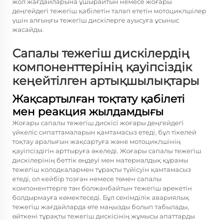
жол жағдайларына ұшырайтын немесе жоғары
деңгейдегі тежегіш қабілетін талап ететін мотоциклшілер
үшін алғыңғы тежегіш дискілерге ауысуға ұсыныс
жасайды.
Сапалы тежегіш дискілердің
компоненттерінің қауіпсіздік
кеңейтілген артықшылықтары
Жақсартылған тоқтату қабілеті
мен реакция жылдамдығы
Жоғары сапалы тежегіш дискісі жоғары деңгейдегі
үйкеліс сипаттамаларын қамтамасыз етеді, бұл тікелей
тоқтау аралығын жақсартуға және мотоциклшінің
қауіпсіздігін арттыруға әкеледі. Жоғары сапалы тежегіш
дискілерінің беттік өңдеуі мен материалдық құрамы
тежегіш колодкалармен тұрақты түйісуін қамтамасыз
етеді, ол кейбір тозған немесе төмен сапалы
компоненттерге тән болжанбайтын тежегіш әрекетін
болдырмауға көмектеседі. Бұл сенімділік авариялық
тежегіш жағдайларда өте маңызды болып табылады,
өйткені тұрақты тежегіш дискісінің жұмысы апаттарды