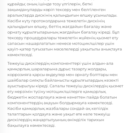
құрайды; оның ішінде тозу үлгілерін, беткі
зақымдануларды көріп тексеру мен белгіленген
аралықтарда дискінің қалыңдығын өлшеу ұсынылады.
Кәсіби күту протоколдарына тежелетін дискінің
қалыңдығын өлшеу, беттің жағдайын бағалау және
орнату құрылғыларының жағдайын бағалау кіреді. Бұл
тексеру процедуралары тежелетін жүйенің қызмет ету
сапасын нашарлататын немесе мотоциклшілер үшін
қауіп-қатер туғызатын мәселелерді уақытылы анықтауға
көмектеседі.
Тежеуіш дискілердің компоненттері үшін алдын-ала
қамқорлық шараларына дұрыс тазарту жолдары,
коррозияға қарсы өңдеулер мен орнату болттары мен
шайбалар сияқты байланысты құрылғылардың кезекті
ауыстырылуы кіреді. Сапалы тежеуіш дискілердің қызмет
ету мерзімін түсіну мотоциклшілерге қамқорлық
бюджетін жоспарлауға және кенеттен пайда болатын
компоненттердің ақауын болдырмауға көмектеседі.
Кәсіби қамқорлық жазбалары сондай-ақ кепілдік
талаптарын қолдауға және уақыт өте келе тежеуіш
дискілердің жаңартылуының өнімділік тарихын
бақылауға көмектеседі.