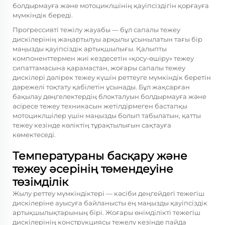
болдырмауға және мотоциклшінің қауіпсіздігін қорғауға
мүмкіндік береді.
Прогрессивті тежілу жауабы — бұл сапалы тежеу
дискілерінің жаңартылуы арқылы ұсынылатын тағы бір
маңызды қауіпсіздік артықшылығы. Қалыпты
компоненттермен жиі кездесетін «қосу-өшіру» тежеу
сипаттамасына қарамастан, жоғары сапалы тежеу
дискілері дәлірек тежеу күшін реттеуге мүмкіндік беретін
дәрежелі тоқтату қабілетін ұсынады. Бұл жақсарған
бақылау дөңгелектердің блокталуын болдырмауға және
әсіресе тежеу техникасын жетілдірмеген бастапқы
мотоциклшілер үшін маңызды болып табылатын, қатты
тежеу кезінде көліктің тұрақтылығын сақтауға
көмектеседі.
Температураны басқару және
тежеу әсерінің төмендеуіне
төзімділік
Жылу реттеу мүмкіндіктері — кәсіби деңгейдегі тежегіш
дискілеріне ауысуға байланысты ең маңызды қауіпсіздік
артықшылықтарының бірі. Жоғары өнімділікті тежегіш
дискілерінің конструкциясы тежелу кезінде пайда