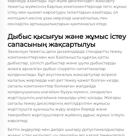
кернеуді азайтады. Бұл жүйе деңгейіндегі жақсарту
тежегіш жүйесінің барлық компоненттерінде тегіс жұмыс
істеу мен қызмет көрсетудің талаптарын азайтады, ол
мотоцикл иесіне ұзақ мерзімді ыңғайлылық пен
сенімділік артықшылықтарын қамтамасыз етеді.
Дыбыс қысығуы және жұмыс істеу
сапасының жақсартылуы
Заманауи
тежегіш диск
дизайндарда стандартты тежеу
компоненттерімен жиі байланысты құрғақ қатты
дыбыстар, үзілісті дыбыстар және шулы дыбыстарды
жоюға арналған дыбыс сіңіретін сипаттамалар
қолданылады. Бұл акустикалық жақсартулар әсіресе
қалалық жерлерде көп рет тежеу қажет болған кезде,
сапалы компоненттер болмаған жағдайда
қолданушының ыңғайын бұзуы мүмкін, сондықтан
жүргізушінің ыңғайына маңызды үлес қосады. Жоғары
сапалы тежеу дискілерінің жетілдірілген жұмысы
жүргізушіге қуанышты жүру әсерін береді және
тәжірибелі жүргізушілерге жүйенің дұрыс жұмыс істеуін
көрсетеді.
Беттік өңдеулер мен дәлдік шығару допустималдықтары
жұмыс істеу кезіндегі шу деңгейін әрі қарай төмендетеді,