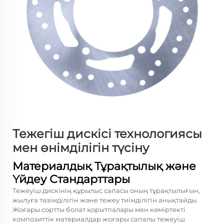
Тежегіш дискісі технологиясы
мен өнімділігін түсіну
Материалдық Тұрақтылық және
Үйдеу Стандарттары
Тежеуіш дискінің құрылыс сапасы оның тұрақтылығын,
жылуға төзімділігін және тежеу тиімділігін анықтайды.
Жоғары сортты болат қорытпалары мен көміртекті
композиттік материалдар жоғары сапалы тежеуіш