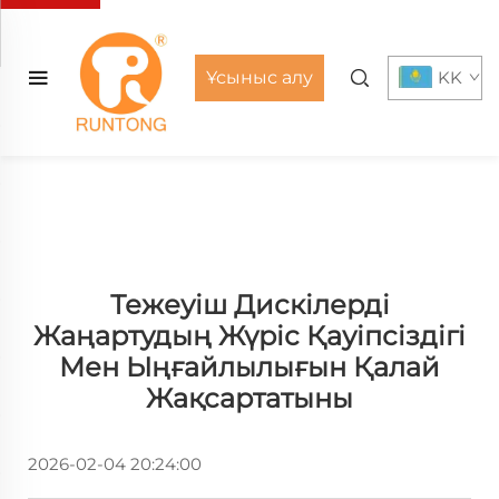
Ұсыныс алу
KK
Тежеуіш Дискілерді
Жаңартудың Жүріс Қауіпсіздігі
Мен Ыңғайлылығын Қалай
Жақсартатыны
2026-02-04 20:24:00