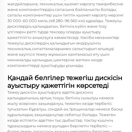
жағдайларына, техникалық қызмет көрсету тәжірибесіне
және компоненттердің сапасына байланысты болады;
сапалы компоненттер үшін типтік қызмет көрсету мерзімі
30 000–60 000 миль (48 280–96 560 км) құрайды. Тежеуіш
дискілердің қалыңдығын, бетінің күйін және тозу
үлгілерін ретті түрде тексеру оларды ауыстыру
қажеттілігін анықтауға көмектеседі. Кәсіби механиктер
тежеуіш дискілердің қалыңдығын өндірушінің
техникалық сипаттамаларымен салыстырып өлшеуді
және қауіпсіз тежеу жұмысын қамтамасыз ету үшін
минималды қалыңдық шектеріне жеткен кезде
компоненттерді ауыстыруды ұсынады.
Қандай белгілер тежегіш дискісін
ауыстыру қажеттігін көрсетеді
Тежеу дискісін ауыстыруға әдетте дискінің
қалыңдығының артық тозуы, бетінің сызылуы немесе
жылу әсерінен зақымдануы, тежеген кезде тербеліс
туғызатын бұралуы, сондай-ақ трещиналар немесе басқа
құрылымдық зақымданулар себепші болады. Тежеген
кезде естілетін әдеттен тыс дыбыстар, тоқтау күшінің
тұрақсыздығы немесе рульден берілетін тербеліс —
бұлар тежеу дискісінің ақауын көрсететін белгілер, олар