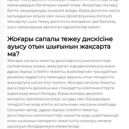
мамандардың бағалауын қажет етеді. Визуалды тексеру
беттік зақымдануды анықтай алады, бірақ дискінің нақты
қалыңдығын өлшеу мен оның орналасуының (runout)
тексерілуі үшін тежеу дискісінің жағдайын дәл бағалау
үшін мамандыққа арналған құрылғылар қажет.
Жоғары сапалы тежеу дискісіне
ауысу отын шығынын жақсарта
ма?
Жоғары сапалы тежегіш дискілерінің компоненттері
салмағының азаюы, жақсарған аэродинамикасы және
дұрыс жұмыс істейтін тежегіш жүйелерінен туындайтын
домалақ кедергінің төмендеуі арқылы отын тиімділігін
жақсартуға ықпал етуі мүмкін. Жоғары сапалы тежегіш
дискілерінің дизайны жиі стандартты компоненттерге
қарағанда жеңіл болады, бірақ жоғары деңгейлі
өнімділік қамтамасыз етеді, ол үдеу мен басқарудың
тиімділігіне әсер ететін аспалы емес массаны азайтады.
Сонымен қатар, дұрыс жұмыс істейтін тежегіш
дискілерінің компоненттері қалыпты жүру шарттарында
отын шығынын көтеретін тежегіштің созылуы немесе
қысылуын болдырмауға көмектеседі.