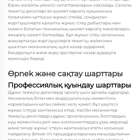
бірақ оңтайлы үйкеліс сипаттамаларын сақтайды. Сапалы
тежегіш дискілері өз қызмет көрсету ауқымының
толығымен қаттысыз жұмыс істейді, сондықтан
жүргізушілерге қалыпты жұмыс істеу дыбыстары мен
мүмкін болатын техникалық қызмет көрсету мәселелерін
ажырату қажеті болмайды. Бұл жұмыс істеу сапасының
жақсартылуы жүргізушілерге тежегіш жүйесінен
шығатын механикалық шуға назар аудармай,
бағдарлауға және жүру әдістеріне назар аударуға
мүмкіндік береді.
Өрnek және сақтау шарттары
Профессиялық қуындау шарттары
Дұрыс тежеуіш дискілерді орнату үшін арнайы құралдар,
техникалық білім мен өндірушінің күш моментінің
нормаларына қатаң сәйкес келу қажет, бұл қауіпсіз
жұмыс істеуді қамтамасыз етеді. Кәсіби механиктер
тежеуіш дискілердің дұрыс орналасуының, болттардың
күш моментінің реті мен компоненттердің ұзақ мерзімді
және тиімді жұмыс істеуін қамтамасыз ететін қосымша
пайдалану (break-in) процедураларының маңыздылығын
толық түсінеді. Дискілерді дұрыс құрал-жабдықтарсыз