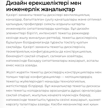
Дизайн ерекшеліктері мен
инженерлік жаңалықтар
Қазіргі заманғы тежегіш дискілері вентиляциялық
каналдар, бағытталған суыту қанатшалары және оптимал
қалыңдық профилдері сияқты алдыңғы қатарлы
инженерлік сипаттамаларды қамтиды. Бұл дизайн
элементтері бірігіп, интенсивті тежегіш режимдер
кезінде жылу жиналуын реттейді, тежегіш дискілерінің
бұзылуын болдырмағанда тұрақты тоқтату қуатын
сақтайды. Қазіргі заманғы тежегіш дискілерінің
геометриялық конфигурациясы да конструкциялық
бекемдікті сақтай отырып, салмағын азайтады,
нәтижесінде басқару сипаттамалары жақсарып, аспалы
емес масса азаяды.
Жүзіп жүретін тежегіш дискілердің конструкциялары мен
толқын тәрізді конфигурациялар — мотоциклдердің
тежегіш жүйелеріндегі маңызды технологиялық
жетістіктерді білдіреді. Бұл жаңалықтар тежегіш дискасы
мен тежегіш колодкалары арасындағы дұрыс орналасуды
сақтай отырып, жылулық кеңеюге мүмкіндік береді,
нәтижесінде тежегіштің тұрақты сезімі жақсарып, қызмет
көрсету талаптары азаяды. Кәсіби механиктер жиі қиын