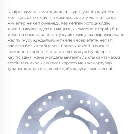
Қазіргі заманғы мотоциклдер жүргізушінің қауіпсіздігі
мен жоғары өнімділігін қамтамасыз ету үшін тежегіш
жүйелеріне көп сүйенеді. Кез келген мотоциклдің
тежегіш жүйесіндегі ең маңызды компоненттердің бірі —
тежегіш дискісі, ол токтату күшін, жылу шашырауын және
жалпы жүру құндылығын тікелей әсер ететін негізгі
элемент болып табылады. Сапалы тежегіш дискісі
компоненттерінің маңызын түсіну жүргізушілерге
қауіпсіздікті және жолдағы ыңғайлылықты қамтамасыз
ететін техникалық қызмет көрсету мен жаңартулар
туралы ақпараттық шешім қабылдауға көмектеседі.