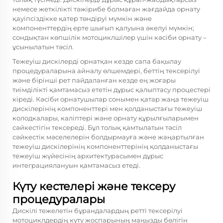
немесе жеткілікті тәжірибе болмаған жағдайда орнату
қауіпсіздікке қатер төндіруі мүмкін және
компоненттердің ерте шығып қалуына әкелуі мүмкін;
сондықтан көпшілік мотоциклшілер үшін кәсіби орнату –
ұсынылатын тәсіл.
Тежеуіш дискілерді орнатқан кезде сапа бақылау
процедураларына айналу өлшемдері, беттің тексерілуі
және бірінші рет пайдаланған кезде ең жоғары
тиімділікті қамтамасыз ететін дұрыс қалыптасу процестері
кіреді. Кәсіби орнатушылар сонымен қатар жаңа тежеуіш
дискілерінің компоненттері мен қолданыстағы тежеуіш
колодкалары, каліптері және орнату құрылғыларымен
сәйкестігін тексереді. Бұл толық қамтылатын тәсіл
сәйкестік мәселелерін болдырмауға және жаңартылған
тежеуіш дискілерінің компоненттерінің қолданыстағы
тежеуіш жүйесінің архитектурасымен дұрыс
интеграциялануын қамтамасыз етеді.
Күту кестелері және тексеру
процедуралары
Дискілі тежелетін бұрандалардың ретті тексерілуі
мотоциклдердің күту жоспарының маңызды бөлігін