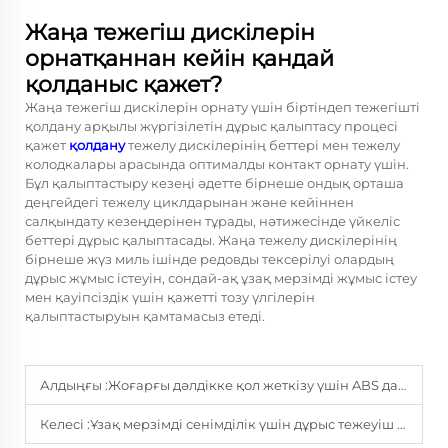
Жаңа тежегіш дискілерін
орнатқаннан кейін қандай
қолданыс қажет?
Жаңа тежегіш дискілерін орнату үшін біртіндеп тежегішті
қолдану арқылы жүргізілетін дұрыс қалыптасу процесі
қажет
қолдану
тежелу дискілерінің беттері мен тежелу
колодкалары арасында оптималды контакт орнату үшін.
Бұл қалыптастыру кезеңі әдетте бірнеше ондық орташа
деңгейдегі тежелу циклдарынан және кейіннен
салқындату кезеңдерінен тұрады, нәтижесінде үйкеліс
беттері дұрыс қалыптасады. Жаңа тежелу дискілерінің
бірнеше жүз миль ішінде редовды тексерілуі олардың
дұрыс жұмыс істеуін, сондай-ақ ұзақ мерзімді жұмыс істеу
мен қауіпсіздік үшін қажетті тозу үлгілерін
қалыптастыруын қамтамасыз етеді.
Алдыңғы :
Жоғарғы дәлдікке қол жеткізу үшін ABS датчиктерін дұрыс орнатуды қамтамасыз ету әдістері
Келесі :
Ұзақ мерзімді сенімділік үшін дұрыс тежеуіш дискіні қалай таңдау керек