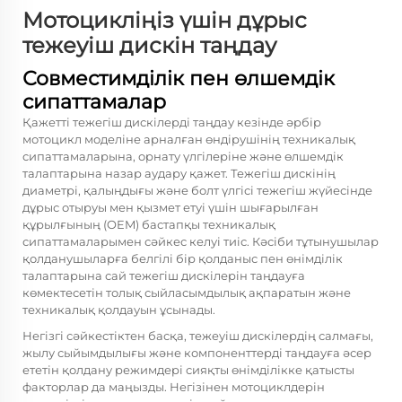
Мотоцикліңіз үшін дұрыс
тежеуіш дискін таңдау
Совместимділік пен өлшемдік
сипаттамалар
Қажетті тежегіш дискілерді таңдау кезінде әрбір
мотоцикл моделіне арналған өндірушінің техникалық
сипаттамаларына, орнату үлгілеріне және өлшемдік
талаптарына назар аудару қажет. Тежегіш дискінің
диаметрі, қалыңдығы және болт үлгісі тежегіш жүйесінде
дұрыс отыруы мен қызмет етуі үшін шығарылған
құрылғының (OEM) бастапқы техникалық
сипаттамаларымен сәйкес келуі тиіс. Кәсіби тұтынушылар
қолданушыларға белгілі бір қолданыс пен өнімділік
талаптарына сай тежегіш дискілерін таңдауға
көмектесетін толық сыйласымдылық ақпаратын және
техникалық қолдауын ұсынады.
Негізгі сәйкестіктен басқа, тежеуіш дискілердің салмағы,
жылу сыйымдылығы және компоненттерді таңдауға әсер
ететін қолдану режимдері сияқты өнімділікке қатысты
факторлар да маңызды. Негізінен мотоциклдерін