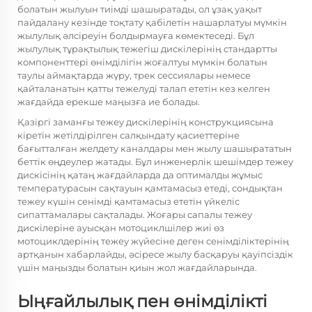
болатын жылуын тиімді шашыратады, ол ұзақ уақыт
пайдалану кезінде тоқтату қабілетін нашарлатуы мүмкін
жылулық әлсіреуін болдырмауға көмектеседі. Бұл
жылулық тұрақтылық тежегіш дискілерінің стандартты
компоненттері өнімділігін жоғалтуы мүмкін болатын
таулы аймақтарда жүру, трек сессиялары немесе
қайталанатын қатты тежелуді талап ететін кез келген
жағдайда ерекше маңызға ие болады.
Қазіргі заманғы тежеу дискілерінің конструкциясына
кіретін жетілдірілген салқындату қасиеттеріне
бағытталған желдету каналдары мен жылу шашырататын
беттік өңдеулер жатады. Бұл инженерлік шешімдер тежеу
дискісінің қатаң жағдайларда да оптималды жұмыс
температурасын сақтауын қамтамасыз етеді, сондықтан
тежеу күшін сенімді қамтамасыз ететін үйкеліс
сипаттамалары сақталады. Жоғары сапалы тежеу
дискілеріне ауысқан мотоциклшілер жиі өз
мотоциклдерінің тежеу жүйесіне деген сенімділіктерінің
артқанын хабарлайды, әсіресе жылу басқаруы қауіпсіздік
үшін маңызды болатын қиын жол жағдайларында.
Ыңғайлылық пен өнімділікті