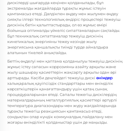
дискілерді шығаруда кеңінен қолданылады, бұл
экстремалды жағдайларда тұрақты жұмыс істеуін
қамтамасыз етеді. Дәлдікпен өңдеу мен жылумен өңдеу
сияқты ілгері технологиялық өндіріс процестері тежеуіш
дискінің бетін қалыптастырады, ол өз жұмыс өмірі
бойынша оптималды үйкеліс сипаттамаларын сақтайды.
Бұл техникалық сипаттамалар тежеуіш дискінің
кинетикалық энергияны тежеу кезінде жылу
энергиясына қаншалықты тиімді түрде айналдыра
алатынын тікелей анықтайды.
Беттің өңделуі мен қаптама қолданылуы тежеуіш дискінің
жұмыс істеу сапасын коррозияны азайту арқылы және
жылу шашырау қасиеттерін жақсарту арқылы одан әрі
арттырады. Кәсіби деңгейдегі тежеуіш дискі
өнімдер
халықаралық қауіпсіздік стандарттары мен өнімділік
көрсеткіштерін қанағаттандыру үшін қатаң сынақ
процедураларынан өтеді. Сапалы тежегіш дискілердің
материалдарының металлургиялық қасиеттері әртүрлі
температура диапазондары мен жүру жағдайларында
тұрақты тежегіш реакциясын қамтамасыз етеді,
сондықтан олар күндік коммуналдық пайдалану мен
жоғары өнімділікті қолданыстар үшін де маңызды.