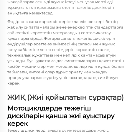
жағдайларда сенімді жұмыс істеуі мен ұзақ мерзімді
тұрақтылығын қамтамасыз ететін тежегіш дискілерін
анықтауға көмектеседі.
Өндірістік сапа көрсеткіштеріне дәлдік шектері, беттің
жабылу сипаттамалары және өнеркәсіптік стандарттарға
сәйкестікті көрсететін материалдың сертификаттау
құжаттары кіреді. Жоғары сапалы тежегіш дискілерін
өндірушілер әдетте өз өнімдерінің сапасы мен жұмыс
істеу қабілетіне деген сенімдерін көрсететін толық
техникалық құжаттама мен кепілдік қамтамасыз етуін
ұсынады. Бұл құжаттама дәл сипаттамаларды қажет ететін
кәсіби механиктер мен мотоциклшілер үшін құнды болып
табылады, өйткені олар дұрыс орнату мен жөндеу
процедураларын жүргізу үшін осы ақпаратқа ие болуы
керек.
ЖИҚ (Жиі қойылатын сұрақтар)
Мотоциклдерде тежегіш
дискілерін қанша жиі ауыстыру
керек
Тежеуіш дискілерді ауыстыру интервалдары жүріс