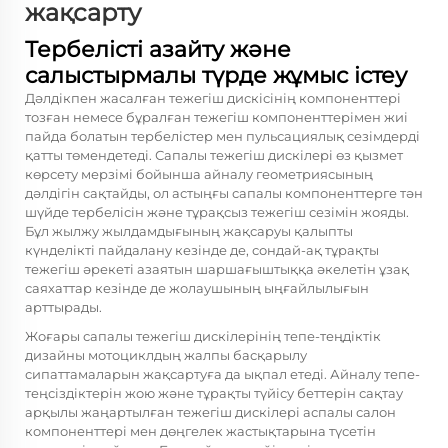
жақсарту
Тербелісті азайту және
салыстырмалы түрде жұмыс істеу
Дәлдікпен жасалған тежегіш дискісінің компоненттері
тозған немесе бұралған тежегіш компоненттерімен жиі
пайда болатын тербелістер мен пульсациялық сезімдерді
қатты төмендетеді. Сапалы тежегіш дискілері өз қызмет
көрсету мерзімі бойынша айналу геометриясының
дәлдігін сақтайды, ол астыңғы сапалы компоненттерге тән
шүйде тербелісін және тұрақсыз тежегіш сезімін жояды.
Бұл жылжу жылдамдығының жақсаруы қалыпты
күнделікті пайдалану кезінде де, сондай-ақ тұрақты
тежегіш әрекеті азаятын шаршағыштыққа әкелетін ұзақ
саяхаттар кезінде де жолаушының ыңғайлылығын
арттырады.
Жоғары сапалы тежегіш дискілерінің тепе-теңдіктік
дизайны мотоциклдың жалпы басқарылу
сипаттамаларын жақсартуға да ықпал етеді. Айналу тепе-
теңсіздіктерін жою және тұрақты түйісу беттерін сақтау
арқылы жаңартылған тежегіш дискілері аспалы салон
компоненттері мен дөңгелек жастықтарына түсетін