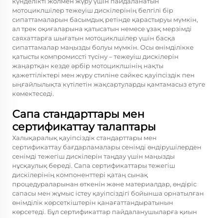
күнделікті жолмен жүру үшін пайдаланатын
мотоциклшілер тежеуіш дискілерінің белгілі бір
сипаттамаларын басымдық ретінде қарастыруы мүмкін,
ал трек оқиғаларына қатысатын немесе ұзақ мерзімді
саяхаттарға шығатын мотоциклшілер үшін басқа
сипаттамалар маңызды болуы мүмкін. Осы өнімділікке
қатысты компромиссті түсіну – тежеуіш дискілерін
жаңартқан кезде әрбір мотоциклшінің нақты
қажеттіліктері мен жүру стиліне сәйкес қауіпсіздік пен
ыңғайлылықта күтілетін жақсартуларды қамтамасыз етуге
көмектеседі.
Сапа стандарттары мен
сертификаттау талаптары
Халықаралық қауіпсіздік стандарттары мен
сертификаттау бағдарламалары сенімді өндірушілерден
сенімді тежегіш дискілерін таңдау үшін маңызды
нұсқаулық береді. Сапа сертификаттары тежегіш
дискілерінің компоненттері қатаң сынақ
процедураларынан өткенін және материалдар, өндіріс
сапасы мен жұмыс істеу қауіпсіздігі бойынша орнатылған
өнімділік көрсеткіштерін қанағаттандыратынын
көрсетеді. Бұл сертификаттар пайдаланушыларға қиын