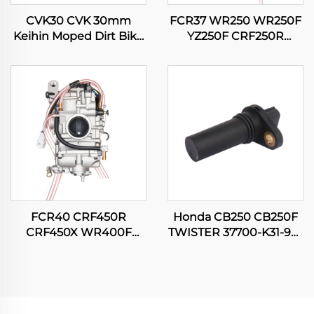
CVK30 CVK 30mm
FCR37 WR250 WR250F
Keihin Moped Dirt Bike
YZ250F CRF250R
Motorfiets ATV Quad
CRF250X RMZ250
Scooter Motor
KX250F Motorfiets
Carburateur
Vergasser
FCR40 CRF450R
Honda CB250 CB250F
CRF450X WR400F
TWISTER 37700-K31-901
WR426F WR450F
Motorwielkastpositiesens
YZ400F YZ426F YZ450F
Motorfiets Vergasser