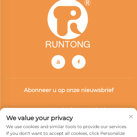
Abonneer u op onze nieuwsbrief
Meld u aan voor onze nieuwsbrief en ontvang het laatste
We value your privacy
nieuws, updates en inzichten van ons team.
We use cookies and similar tools to provide our services.
If you don't want to accept all cookies, click Personalize