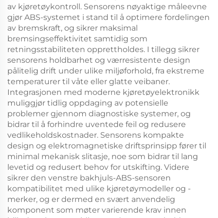
av kjøretøykontroll. Sensorens nøyaktige måleevne
gjør ABS-systemet i stand til å optimere fordelingen
av bremskraft, og sikrer maksimal
bremsingseffektivitet samtidig som
retningsstabiliteten opprettholdes. I tillegg sikrer
sensorens holdbarhet og værresistente design
pålitelig drift under ulike miljøforhold, fra ekstreme
temperaturer til våte eller glatte veibaner.
Integrasjonen med moderne kjøretøyelektronikk
muliggjør tidlig oppdaging av potensielle
problemer gjennom diagnostiske systemer, og
bidrar til å forhindre uventede feil og redusere
vedlikeholdskostnader. Sensorens kompakte
design og elektromagnetiske driftsprinsipp fører til
minimal mekanisk slitasje, noe som bidrar til lang
levetid og redusert behov for utskifting. Videre
sikrer den venstre bakhjuls-ABS-sensoren
kompatibilitet med ulike kjøretøymodeller og -
merker, og er dermed en svært anvendelig
komponent som møter varierende krav innen