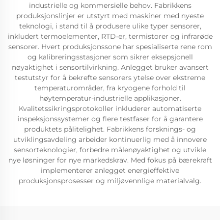
industrielle og kommersielle behov. Fabrikkens
produksjonslinjer er utstyrt med maskiner med nyeste
teknologi, i stand til å produsere ulike typer sensorer,
inkludert termoelementer, RTD-er, termistorer og infrarøde
sensorer. Hvert produksjonssone har spesialiserte rene rom
og kalibreringsstasjoner som sikrer eksepsjonell
nøyaktighet i sensortilvirkning. Anlegget bruker avansert
testutstyr for å bekrefte sensorers ytelse over ekstreme
temperaturområder, fra kryogene forhold til
høytemperatur-industrielle applikasjoner.
Kvalitetssikringsprotokoller inkluderer automatiserte
inspeksjonssystemer og flere testfaser for å garantere
produktets pålitelighet. Fabrikkens forsknings- og
utviklingsavdeling arbeider kontinuerlig med å innovere
sensorteknologier, forbedre målenøyaktighet og utvikle
nye løsninger for nye markedskrav. Med fokus på bærekraft
implementerer anlegget energieffektive
produksjonsprosesser og miljøvennlige materialvalg.