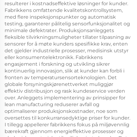
resulterer i kostnadseffektive løsninger for kunder.
Fabrikkens omfattende kvalitetskontrollsystem,
med flere inspeksjonspunkter og automatisk
testing, garanterer pålitelig sensorfunksjonalitet og
minimale defektrater. Produksjonsanleggets
fleksible tilvirkningsmuligheter tillater tilpasning av
sensorer for å møte kunders spesifikke krav, enten
det gjelder industrielle prosesser, medisinsk utstyr
eller konsumentelektronikk. Fabrikkens
engasjement i forskning og utvikling sikrer
kontinuerlig innovasjon, slik at kunder kan forbli i
fronten av temperatursensorteknologien. Det
globale forsyningskjørenettverket muliggjør
effektiv distribusjon og rask kundeservice verden
over. Anleggets implementering av prinsipper for
lean manufacturing reduserer avfall og
optimaliserer produksjonskostnader, noe som
oversettes til konkurransedyktige priser for kunder.
I tillegg appellerer fabrikkens fokus på miljøvennlig
bærekraft gjennom energieffektive prosesser og