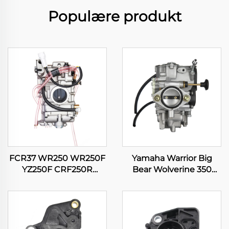
Populære produkt
FCR37 WR250 WR250F
Yamaha Warrior Big
YZ250F CRF250R
Bear Wolverine 350
CRF250X RMZ250
YFM350 Kodiak 400
KX250F Motorsykkel
YFM400 ATV Quad
Karburator
Karburator