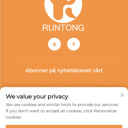
Abonner på nyhetsbrevet vårt
Bli med i nyhetsbrevet vårt for å motta den siste bransjenytt,
We value your privacy
oppdateringer og innsikter fra teamet vårt.
We use cookies and similar tools to provide our services.
If you don't want to accept all cookies, click Personalize
cookies.
Abonner