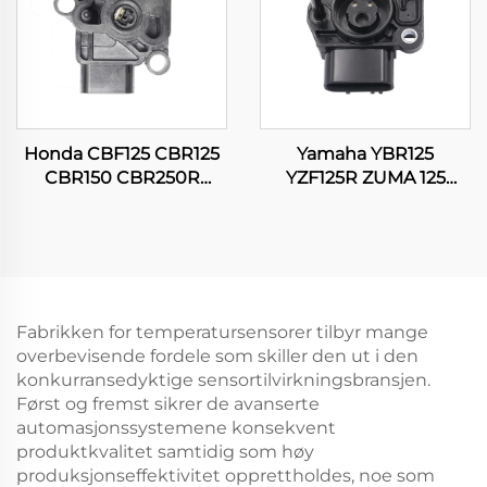
Honda CBF125 CBR125
Yamaha YBR125
CBR150 CBR250R
YZF125R ZUMA 125
CG150 TITAN
WR125 WR125R WR125X
Motorsykkel
Motorsykkel
Gasspjeldsposisjonssensor
Gassposisjonssensor
Fabrikken for temperatursensorer tilbyr mange
overbevisende fordele som skiller den ut i den
konkurransedyktige sensortilvirkningsbransjen.
Først og fremst sikrer de avanserte
automasjonssystemene konsekvent
produktkvalitet samtidig som høy
produksjonseffektivitet opprettholdes, noe som