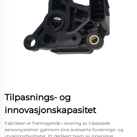
Tilpasnings- og
innovasjonskapasitet
Fabrikken er fremragende i levering av tilpassede
sensorsystemer gjennom sine avanserte forsknings- og
utviklingsfasiliteter. Et dedikert team av ingeniører