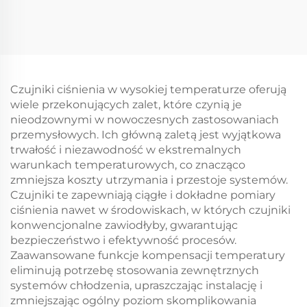
PCX125 PCX150
XTZ150 EXCITER 150
FORZA125 Yamaha
TPS Czujnik pozycji
SRL115 16060-K35-V01
przepustnicy
do motocykla
Czujniki ciśnienia w wysokiej temperaturze oferują
wiele przekonujących zalet, które czynią je
nieodzownymi w nowoczesnych zastosowaniach
przemysłowych. Ich główną zaletą jest wyjątkowa
trwałość i niezawodność w ekstremalnych
warunkach temperaturowych, co znacząco
zmniejsza koszty utrzymania i przestoje systemów.
Czujniki te zapewniają ciągłe i dokładne pomiary
ciśnienia nawet w środowiskach, w których czujniki
konwencjonalne zawiodłyby, gwarantując
bezpieczeństwo i efektywność procesów.
Zaawansowane funkcje kompensacji temperatury
eliminują potrzebę stosowania zewnętrznych
systemów chłodzenia, upraszczając instalację i
zmniejszając ogólny poziom skomplikowania