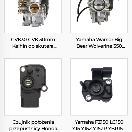
CVK30 CVK 30mm
Yamaha Warrior Big
Keihin do skutera,
Bear Wolverine 350
motocykla, ATV, quada,
YFM350 Kodiak 400
gaźnik silnikowy
YFM400 ATV Quad
gaźnik
Czujnik położenia
Yamaha FZ150 LC150
przepustnicy Honda
Y15 Y15Z Y15ZR YBR150