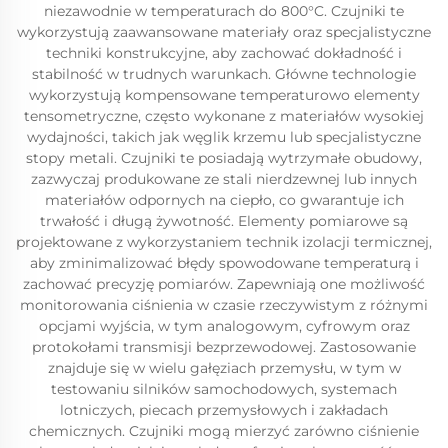
niezawodnie w temperaturach do 800°C. Czujniki te
wykorzystują zaawansowane materiały oraz specjalistyczne
techniki konstrukcyjne, aby zachować dokładność i
stabilność w trudnych warunkach. Główne technologie
wykorzystują kompensowane temperaturowo elementy
tensometryczne, często wykonane z materiałów wysokiej
wydajności, takich jak węglik krzemu lub specjalistyczne
stopy metali. Czujniki te posiadają wytrzymałe obudowy,
zazwyczaj produkowane ze stali nierdzewnej lub innych
materiałów odpornych na ciepło, co gwarantuje ich
trwałość i długą żywotność. Elementy pomiarowe są
projektowane z wykorzystaniem technik izolacji termicznej,
aby zminimalizować błędy spowodowane temperaturą i
zachować precyzję pomiarów. Zapewniają one możliwość
monitorowania ciśnienia w czasie rzeczywistym z różnymi
opcjami wyjścia, w tym analogowym, cyfrowym oraz
protokołami transmisji bezprzewodowej. Zastosowanie
znajduje się w wielu gałęziach przemysłu, w tym w
testowaniu silników samochodowych, systemach
lotniczych, piecach przemysłowych i zakładach
chemicznych. Czujniki mogą mierzyć zarówno ciśnienie