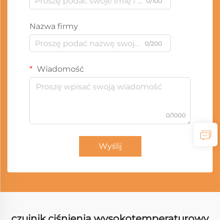
0/100
Nazwa firmy
0/200
Wiadomość
0/1000
Wyślij
czujnik ciśnienia wysokotemperaturowy