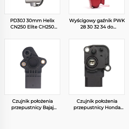
PD30J 30mm Helix
Wyścigowy gaźnik PWK
CN250 Elite CH250
28 30 32 34 do
CFMOTO CF250 250cc
motocykli terenowych,
Gaźnik silnika skutera,
pitbike'ów,
skuterka
motocrossowych, ATV,
quadów i skuterów
Czujnik położenia
Czujnik położenia
przepustnicy Bajaj
przepustnicy Honda
Pulsar N250 N160 Fi
PCX125 PCX150
36PD0112 do motocykla
FORZA125 Yamaha
SRL115 16060-K35-V01