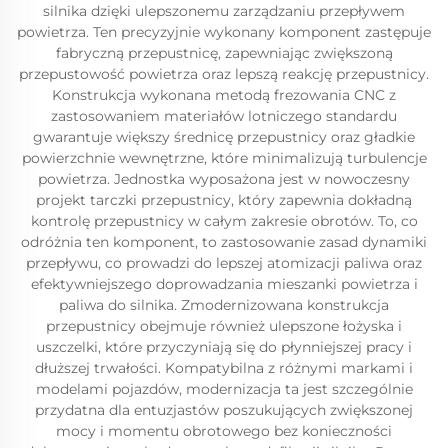
silnika dzięki ulepszonemu zarządzaniu przepływem
powietrza. Ten precyzyjnie wykonany komponent zastępuje
fabryczną przepustnicę, zapewniając zwiększoną
przepustowość powietrza oraz lepszą reakcję przepustnicy.
Konstrukcja wykonana metodą frezowania CNC z
zastosowaniem materiałów lotniczego standardu
gwarantuje większy średnicę przepustnicy oraz gładkie
powierzchnie wewnętrzne, które minimalizują turbulencje
powietrza. Jednostka wyposażona jest w nowoczesny
projekt tarczki przepustnicy, który zapewnia dokładną
kontrolę przepustnicy w całym zakresie obrotów. To, co
odróżnia ten komponent, to zastosowanie zasad dynamiki
przepływu, co prowadzi do lepszej atomizacji paliwa oraz
efektywniejszego doprowadzania mieszanki powietrza i
paliwa do silnika. Zmodernizowana konstrukcja
przepustnicy obejmuje również ulepszone łożyska i
uszczelki, które przyczyniają się do płynniejszej pracy i
dłuższej trwałości. Kompatybilna z różnymi markami i
modelami pojazdów, modernizacja ta jest szczególnie
przydatna dla entuzjastów poszukujących zwiększonej
mocy i momentu obrotowego bez konieczności