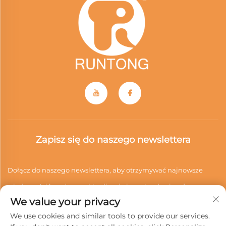
Zapisz się do naszego newslettera
Dołącz do naszego newslettera, aby otrzymywać najnowsze
wiadomości branżowe, aktualizacje i spostrzeżenia od naszego
We value your privacy
zespołu.
We use cookies and similar tools to provide our services.