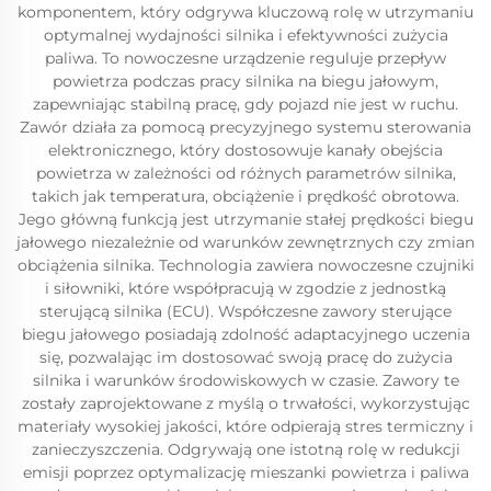
komponentem, który odgrywa kluczową rolę w utrzymaniu
optymalnej wydajności silnika i efektywności zużycia
paliwa. To nowoczesne urządzenie reguluje przepływ
powietrza podczas pracy silnika na biegu jałowym,
zapewniając stabilną pracę, gdy pojazd nie jest w ruchu.
Zawór działa za pomocą precyzyjnego systemu sterowania
elektronicznego, który dostosowuje kanały obejścia
powietrza w zależności od różnych parametrów silnika,
takich jak temperatura, obciążenie i prędkość obrotowa.
Jego główną funkcją jest utrzymanie stałej prędkości biegu
jałowego niezależnie od warunków zewnętrznych czy zmian
obciążenia silnika. Technologia zawiera nowoczesne czujniki
i siłowniki, które współpracują w zgodzie z jednostką
sterującą silnika (ECU). Współczesne zawory sterujące
biegu jałowego posiadają zdolność adaptacyjnego uczenia
się, pozwalając im dostosować swoją pracę do zużycia
silnika i warunków środowiskowych w czasie. Zawory te
zostały zaprojektowane z myślą o trwałości, wykorzystując
materiały wysokiej jakości, które odpierają stres termiczny i
zanieczyszczenia. Odgrywają one istotną rolę w redukcji
emisji poprzez optymalizację mieszanki powietrza i paliwa