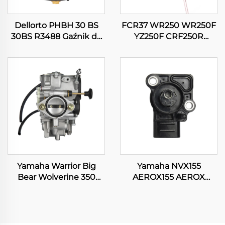
Dellorto PHBH 30 BS
FCR37 WR250 WR250F
30BS R3488 Gaźnik do
YZ250F CRF250R
motocykla, pitbika,
CRF250X RMZ250
skutera, silnika
KX250F Gaźnik do
motocykla
Yamaha Warrior Big
Yamaha NVX155
Bear Wolverine 350
AEROX155 AEROX
YFM350 Kodiak 400
GDR155 NMAX155
YFM400 ATV Quad
Czujnik pozycji
gaźnik
przepustnicy