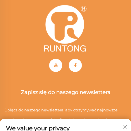
Zapisz się do naszego newslettera
Dołącz do naszego newslettera, aby otrzymywać najnowsze
wiadomości branżowe, aktualizacje i spostrzeżenia od naszego
We value your privacy
zespołu.