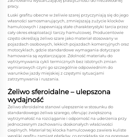
zachowaniu wystarczającej plastyczności do niezawodnej
pracy.
Łuski grafitu obecne w żeliwie szarej przyczyniają się do jego
własności samosmarujących, zmniejszają zużycie klocków
hamulcowych i zapewniają stałe charakterystyki tarcia przez
cały okres eksploatacji tarczy hamulcowej. Producentowie
często określają żeliwo szare jako materiał stosowany w
pojazdach osobowych, lekkich pojazdach komercyjnych oraz
motocyklach, gdzie standardowe wymagania dotyczące
hamowania są wystarczające. Zdolność materiału do
wytrzymywania cykli termicznych bez istotnych zmian
wymiarowych czyni go szczególnie odpowiednim do
warunków jazdy miejskiej z częstymi sytuacjami
zatrzymywania i ruszania.
Żeliwo sferoidalne – ulepszona
wydajność
Żeliwo sferoidalne stanowi ulepszenie w stosunku do
standardowego żeliwa szarego, oferując zwiększoną
wytrzymałość na rozciąganie i odporność na uderzenia przy
jednoczesnym zachowaniu doskonałych właściwości
cieplnych. Materiał tej klocka hamulcowego zawiera kuliste
węgliki grafitu zamiast płatków, co przekłada się na poprawę