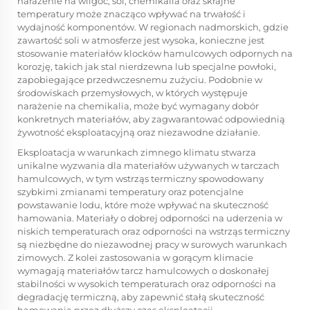
narażenie na wilgoć, sól, chemikalia oraz skrajne
temperatury może znacząco wpływać na trwałość i
wydajność komponentów. W regionach nadmorskich, gdzie
zawartość soli w atmosferze jest wysoka, konieczne jest
stosowanie materiałów klocków hamulcowych odpornych na
korozję, takich jak stal nierdzewna lub specjalne powłoki,
zapobiegające przedwczesnemu zużyciu. Podobnie w
środowiskach przemysłowych, w których występuje
narażenie na chemikalia, może być wymagany dobór
konkretnych materiałów, aby zagwarantować odpowiednią
żywotność eksploatacyjną oraz niezawodne działanie.
Eksploatacja w warunkach zimnego klimatu stwarza
unikalne wyzwania dla materiałów używanych w tarczach
hamulcowych, w tym wstrząs termiczny spowodowany
szybkimi zmianami temperatury oraz potencjalne
powstawanie lodu, które może wpływać na skuteczność
hamowania. Materiały o dobrej odporności na uderzenia w
niskich temperaturach oraz odporności na wstrząs termiczny
są niezbędne do niezawodnej pracy w surowych warunkach
zimowych. Z kolei zastosowania w gorącym klimacie
wymagają materiałów tarcz hamulcowych o doskonałej
stabilności w wysokich temperaturach oraz odporności na
degradację termiczną, aby zapewnić stałą skuteczność