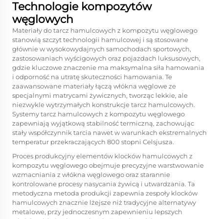
Technologie kompozytów
węglowych
Materiały do tarcz hamulcowych z kompozytu węglowego
stanowią szczyt technologii hamulcowej i są stosowane
głównie w wysokowydajnych samochodach sportowych,
zastosowaniach wyścigowych oraz pojazdach luksusowych,
gdzie kluczowe znaczenie ma maksymalna siła hamowania
i odporność na utratę skuteczności hamowania. Te
zaawansowane materiały łączą włókna węglowe ze
specjalnymi matrycami żywicznych, tworząc lekkie, ale
niezwykle wytrzymałych konstrukcje tarcz hamulcowych.
Systemy tarcz hamulcowych z kompozytu węglowego
zapewniają wyjątkową stabilność termiczną, zachowując
stały współczynnik tarcia nawet w warunkach ekstremalnych
temperatur przekraczających 800 stopni Celsjusza.
Proces produkcyjny elementów klocków hamulcowych z
kompozytu węglowego obejmuje precyzyjne warstwowanie
wzmacniania z włókna węglowego oraz starannie
kontrolowane procesy nasycania żywicą i utwardzania. Ta
metodyczna metoda produkcji zapewnia zespoły klocków
hamulcowych znacznie lżejsze niż tradycyjne alternatywy
metalowe, przy jednoczesnym zapewnieniu lepszych