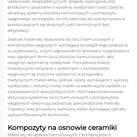
właściwości eksploatacyjnych. Zespoły wyścigowe oraz
producenci pojazdów o wysokiej wydajności coraz częściej
określają systemy klocków hamulcowych z kompozytu
węglowego ze względu na ich zdolność do wytrzymywania
powtarzających się skrajnych cykli termicznych bez
degradacji.
Jednak materiały stosowane do tarcz hamulcowych z
kompozytów węglowych wymagają szczególnego podejścia
w użytkowaniu, w tym odpowiednich procedur rozgrzewania
oraz zgodnych formulacji klocków hamulcowych, aby
osiągnąć optymalną wydajność. Początkowe koszty
inwestycyjne związane z systemami z kompozytów
węglowych są znacznie wyższe niż w przypadku
tradycyjnych materiałów, jednak zalety wynikające z wyższej
wydajności i redukcji masy często uzasadniają te wydatki w
zastosowaniach specjalistycznych. Wymagania serwisowe
dotyczące systemów tarcz hamulcowych z kompozytów
węglowych obejmują zazwyczaj specjalistyczne metody
inspekcji oraz procedury wymiany, które wymagają udziału
wykwalifikowanych techników.
Kompozyty na osnowie ceramiki
Materiały do dysków hamulcowych z kompozytów o