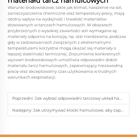
materiału tarcz hamulcowych
Warunki środowiskowe, takie jak klimat, narażenie na sól,
zanieczyszczenia chemiczne oraz temperatury pracy, mają
istotny wpływ na wydajność i trwałość materiałów
stosowanych w tarczach hamulcowych. W obszarach
przybrzeżnych o wysokiej zawartości soli wymagane są
materiały odporno na korozję, np. stal nierdzewna, podczas
gdy w zastosowaniach związanych z ekstremalnymi
temperaturami korzystne mogą okazać się materiały o
lepszej stabilności termicznej. Zrozumienie konkretnych
wyzwań środowiskowych umożliwia odpowiedni dobór
materiału tarcz hamulcowych, zapewniający niezawodną
pracę oraz akceptowalny czas użytkowania w trudnych
warunkach eksploatacji.
Poprzedni :
Jak wybrać odpowiedni tarczowy układ hamulcowy zapewniający długotrwałą niezawodność
Następny :
Jak utrzymywać klocki hamulcowe, aby zapewnić stałą wydajność na drogach