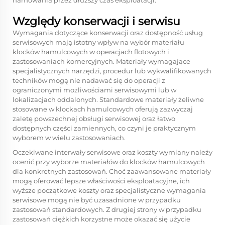
hamowania przez dłuższy czas eksploatacji.
Względy konserwacji i serwisu
Wymagania dotyczące konserwacji oraz dostępność usług
serwisowych mają istotny wpływ na wybór materiału
klocków hamulcowych w operacjach flotowych i
zastosowaniach komercyjnych. Materiały wymagające
specjalistycznych narzędzi, procedur lub wykwalifikowanych
techników mogą nie nadawać się do operacji z
ograniczonymi możliwościami serwisowymi lub w
lokalizacjach oddalonych. Standardowe materiały żeliwne
stosowane w klockach hamulcowych oferują zazwyczaj
zaletę powszechnej obsługi serwisowej oraz łatwo
dostępnych części zamiennych, co czyni je praktycznym
wyborem w wielu zastosowaniach.
Oczekiwane interwały serwisowe oraz koszty wymiany należy
ocenić przy wyborze materiałów do klocków hamulcowych
dla konkretnych zastosowań. Choć zaawansowane materiały
mogą oferować lepsze właściwości eksploatacyjne, ich
wyższe początkowe koszty oraz specjalistyczne wymagania
serwisowe mogą nie być uzasadnione w przypadku
zastosowań standardowych. Z drugiej strony w przypadku
zastosowań ciężkich korzystne może okazać się użycie