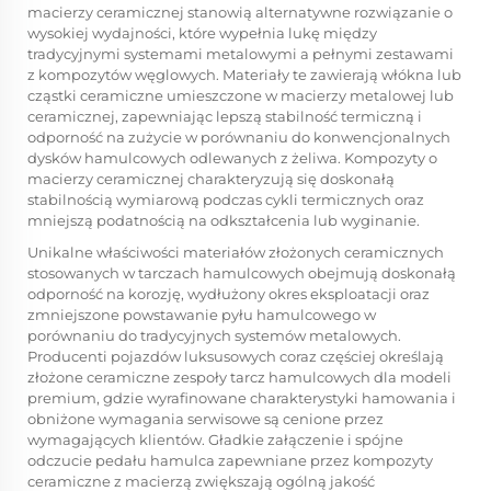
macierzy ceramicznej stanowią alternatywne rozwiązanie o
wysokiej wydajności, które wypełnia lukę między
tradycyjnymi systemami metalowymi a pełnymi zestawami
z kompozytów węglowych. Materiały te zawierają włókna lub
cząstki ceramiczne umieszczone w macierzy metalowej lub
ceramicznej, zapewniając lepszą stabilność termiczną i
odporność na zużycie w porównaniu do konwencjonalnych
dysków hamulcowych odlewanych z żeliwa. Kompozyty o
macierzy ceramicznej charakteryzują się doskonałą
stabilnością wymiarową podczas cykli termicznych oraz
mniejszą podatnością na odkształcenia lub wyginanie.
Unikalne właściwości materiałów złożonych ceramicznych
stosowanych w tarczach hamulcowych obejmują doskonałą
odporność na korozję, wydłużony okres eksploatacji oraz
zmniejszone powstawanie pyłu hamulcowego w
porównaniu do tradycyjnych systemów metalowych.
Producenti pojazdów luksusowych coraz częściej określają
złożone ceramiczne zespoły tarcz hamulcowych dla modeli
premium, gdzie wyrafinowane charakterystyki hamowania i
obniżone wymagania serwisowe są cenione przez
wymagających klientów. Gładkie załączenie i spójne
odczucie pedału hamulca zapewniane przez kompozyty
ceramiczne z macierzą zwiększają ogólną jakość