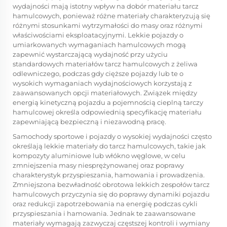
wydajności mają istotny wpływ na dobór materiału tarcz
hamulcowych, ponieważ różne materiały charakteryzują się
różnymi stosunkami wytrzymałości do masy oraz różnymi
właściwościami eksploatacyjnymi. Lekkie pojazdy o
umiarkowanych wymaganiach hamulcowych mogą
zapewnić wystarczającą wydajność przy użyciu
standardowych materiałów tarcz hamulcowych z żeliwa
odlewniczego, podczas gdy cięższe pojazdy lub te o
wysokich wymaganiach wydajnościowych korzystają z
zaawansowanych opcji materiałowych. Związek między
energią kinetyczną pojazdu a pojemnością cieplną tarczy
hamulcowej określa odpowiednią specyfikację materiału
zapewniającą bezpieczną i niezawodną pracę.
Samochody sportowe i pojazdy o wysokiej wydajności często
określają lekkie materiały do tarcz hamulcowych, takie jak
kompozyty aluminiowe lub włókno węglowe, w celu
zmniejszenia masy niesprężynowanej oraz poprawy
charakterystyk przyspieszania, hamowania i prowadzenia.
Zmniejszona bezwładność obrotowa lekkich zespołów tarcz
hamulcowych przyczynia się do poprawy dynamiki pojazdu
oraz redukcji zapotrzebowania na energię podczas cykli
przyspieszania i hamowania. Jednak te zaawansowane
materiały wymagają zazwyczaj częstszej kontroli i wymiany