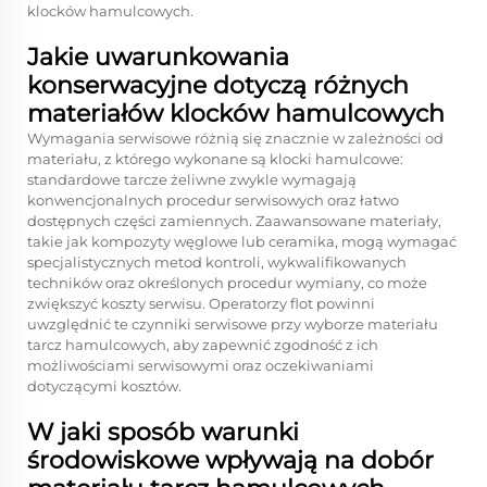
klocków hamulcowych.
Jakie uwarunkowania
konserwacyjne dotyczą różnych
materiałów klocków hamulcowych
Wymagania serwisowe różnią się znacznie w zależności od
materiału, z którego wykonane są klocki hamulcowe:
standardowe tarcze żeliwne zwykle wymagają
konwencjonalnych procedur serwisowych oraz łatwo
dostępnych części zamiennych. Zaawansowane materiały,
takie jak kompozyty węglowe lub ceramika, mogą wymagać
specjalistycznych metod kontroli, wykwalifikowanych
techników oraz określonych procedur wymiany, co może
zwiększyć koszty serwisu. Operatorzy flot powinni
uwzględnić te czynniki serwisowe przy wyborze materiału
tarcz hamulcowych, aby zapewnić zgodność z ich
możliwościami serwisowymi oraz oczekiwaniami
dotyczącymi kosztów.
W jaki sposób warunki
środowiskowe wpływają na dobór