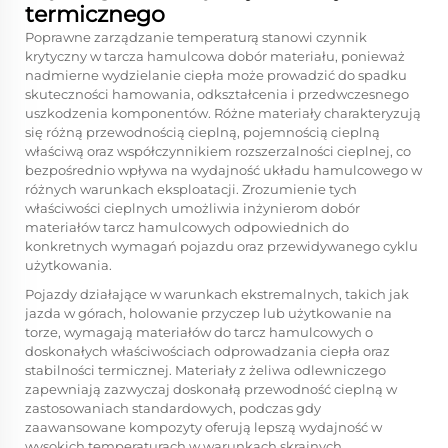
termicznego
Poprawne zarządzanie temperaturą stanowi czynnik
krytyczny w
tarcza hamulcowa
dobór materiału, ponieważ
nadmierne wydzielanie ciepła może prowadzić do spadku
skuteczności hamowania, odkształcenia i przedwczesnego
uszkodzenia komponentów. Różne materiały charakteryzują
się różną przewodnością cieplną, pojemnością cieplną
właściwą oraz współczynnikiem rozszerzalności cieplnej, co
bezpośrednio wpływa na wydajność układu hamulcowego w
różnych warunkach eksploatacji. Zrozumienie tych
właściwości cieplnych umożliwia inżynierom dobór
materiałów tarcz hamulcowych odpowiednich do
konkretnych wymagań pojazdu oraz przewidywanego cyklu
użytkowania.
Pojazdy działające w warunkach ekstremalnych, takich jak
jazda w górach, holowanie przyczep lub użytkowanie na
torze, wymagają materiałów do tarcz hamulcowych o
doskonałych właściwościach odprowadzania ciepła oraz
stabilności termicznej. Materiały z żeliwa odlewniczego
zapewniają zazwyczaj doskonałą przewodność cieplną w
zastosowaniach standardowych, podczas gdy
zaawansowane kompozyty oferują lepszą wydajność w
wysokich temperaturach w warunkach skrajnych.