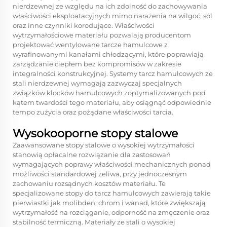
nierdzewnej ze względu na ich zdolność do zachowywania
właściwości eksploatacyjnych mimo narażenia na wilgoć, sól
oraz inne czynniki korodujące. Właściwości
wytrzymałościowe materiału pozwalają producentom
projektować wentylowane tarcze hamulcowe z
wyrafinowanymi kanałami chłodzącymi, które poprawiają
zarządzanie ciepłem bez kompromisów w zakresie
integralności konstrukcyjnej. Systemy tarcz hamulcowych ze
stali nierdzewnej wymagają zazwyczaj specjalnych
związków klocków hamulcowych zoptymalizowanych pod
kątem twardości tego materiału, aby osiągnąć odpowiednie
tempo zużycia oraz pożądane właściwości tarcia.
Wysokooporne stopy stalowe
Zaawansowane stopy stalowe o wysokiej wytrzymałości
stanowią opłacalne rozwiązanie dla zastosowań
wymagających poprawy właściwości mechanicznych ponad
możliwości standardowej żeliwa, przy jednoczesnym
zachowaniu rozsądnych kosztów materiału. Te
specjalizowane stopy do tarcz hamulcowych zawierają takie
pierwiastki jak molibden, chrom i wanad, które zwiększają
wytrzymałość na rozciąganie, odporność na zmęczenie oraz
stabilność termiczną. Materiały ze stali o wysokiej