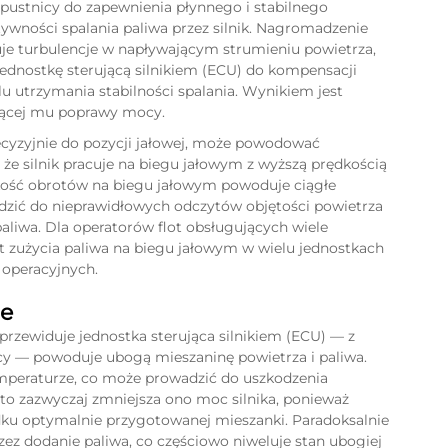
pustnicy do zapewnienia płynnego i stabilnego
ywności spalania paliwa przez silnik. Nagromadzenie
uje turbulencje w napływającym strumieniu powietrza,
jednostkę sterującą silnikiem (ECU) do kompensacji
lu utrzymania stabilności spalania. Wynikiem jest
ającej mu poprawy mocy.
recyzyjnie do pozycji jałowej, może powodować
, że silnik pracuje na biegu jałowym z wyższą prędkością
kość obrotów na biegu jałowym powoduje ciągłe
zić do nieprawidłowych odczytów objętości powietrza
aliwa. Dla operatorów flot obsługujących wiele
 zużycia paliwa na biegu jałowym w wielu jednostkach
 operacyjnych.
ie
 przewiduje jednostka sterująca silnikiem (ECU) — z
cy — powoduje ubogą mieszaninę powietrza i paliwa.
emperaturze, co może prowadzić do uszkodzenia
to zazwyczaj zmniejsza ono moc silnika, ponieważ
adku optymalnie przygotowanej mieszanki. Paradoksalnie
 dodanie paliwa, co częściowo niweluje stan ubogiej