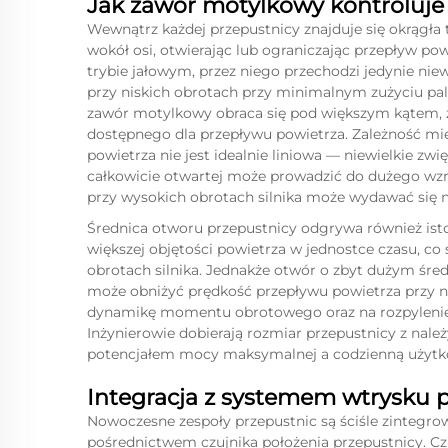
Jak zawór motylkowy kontroluje
Wewnątrz każdej przepustnicy znajduje się okrągł
wokół osi, otwierając lub ograniczając przepływ po
trybie jałowym, przez niego przechodzi jedynie niew
przy niskich obrotach przy minimalnym zużyciu pal
zawór motylkowy obraca się pod większym kątem, z
dostępnego dla przepływu powietrza. Zależność mi
powietrza nie jest idealnie liniowa — niewielkie zw
całkowicie otwartej może prowadzić do dużego wzr
przy wysokich obrotach silnika może wydawać się n
Średnica otworu przepustnicy odgrywa również ist
większej objętości powietrza w jednostce czasu, c
obrotach silnika. Jednakże otwór o zbyt dużym śr
może obniżyć prędkość przepływu powietrza przy n
dynamikę momentu obrotowego oraz na rozpylenie 
Inżynierowie dobierają rozmiar przepustnicy z nal
potencjałem mocy maksymalnej a codzienną użytko
Integracja z systemem wtrysku 
Nowoczesne zespoły przepustnic są ściśle zintegro
pośrednictwem czujnika położenia przepustnicy. Czuj