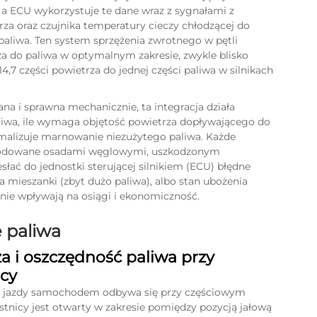
a ECU wykorzystuje te dane wraz z sygnałami z
rza oraz czujnika temperatury cieczy chłodzącej do
aliwa. Ten system sprzężenia zwrotnego w pętli
a do paliwa w optymalnym zakresie, zwykle blisko
7 części powietrza do jednej części paliwa w silnikach
na i sprawna mechanicznie, ta integracja działa
liwa, ile wymaga objętość powietrza dopływającego do
imalizuje marnowanie niezużytego paliwa. Każde
powodowane osadami węglowymi, uszkodzonym
słać do jednostki sterującej silnikiem (ECU) błędne
mieszanki (zbyt dużo paliwa), albo stan ubożenia
wnie wpływają na osiągi i ekonomiczność.
 paliwa
a i oszczędność paliwa przy
cy
i jazdy samochodem odbywa się przy częściowym
stnicy jest otwarty w zakresie pomiędzy pozycją jałową