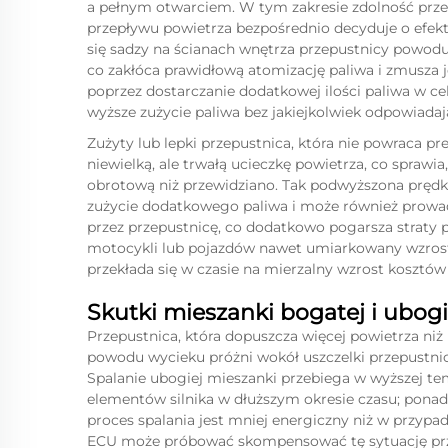
a pełnym otwarciem. W tym zakresie zdolność prze
przepływu powietrza bezpośrednio decyduje o efekt
się sadzy na ścianach wnętrza przepustnicy powod
co zakłóca prawidłową atomizację paliwa i zmusza 
poprzez dostarczanie dodatkowej ilości paliwa w ce
wyższe zużycie paliwa bez jakiejkolwiek odpowiad
Zużyty lub lepki przepustnica, która nie powraca p
niewielką, ale trwałą ucieczkę powietrza, co sprawia
obrotową niż przewidziano. Tak podwyższona pręd
zużycie dodatkowego paliwa i może również prowad
przez przepustnicę, co dodatkowo pogarsza straty p
motocykli lub pojazdów nawet umiarkowany wzrost
przekłada się w czasie na mierzalny wzrost kosztów
Skutki mieszanki bogatej i ubog
Przepustnica, która dopuszcza więcej powietrza niż
powodu wycieku próżni wokół uszczelki przepustni
Spalanie ubogiej mieszanki przebiega w wyższej t
elementów silnika w dłuższym okresie czasu; ponad
proces spalania jest mniej energiczny niż w przyp
ECU może próbować skompensować tę sytuację przez