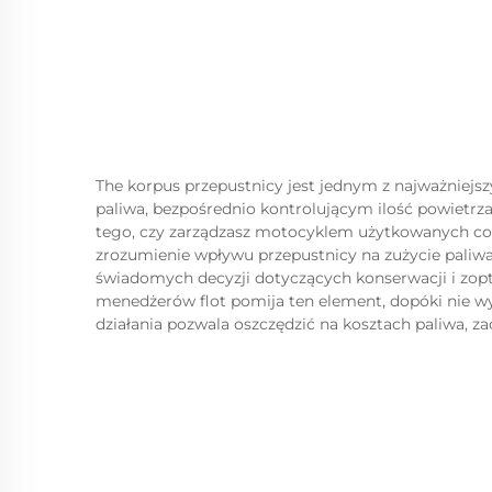
The
korpus przepustnicy
jest jednym z najważniejs
paliwa, bezpośrednio kontrolującym ilość powietrza
tego, czy zarządzasz motocyklem użytkowanych cod
zrozumienie wpływu przepustnicy na zużycie paliw
świadomych decyzji dotyczących konserwacji i zop
menedżerów flot pomija ten element, dopóki nie w
działania pozwala oszczędzić na kosztach paliwa, za