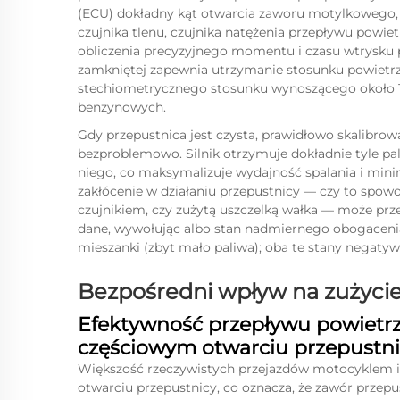
(ECU) dokładny kąt otwarcia zaworu motylkowego, 
czujnika tlenu, czujnika natężenia przepływu powiet
obliczenia precyzyjnego momentu i czasu wtrysku p
zamkniętej zapewnia utrzymanie stosunku powietrz
stechiometrycznego stosunku wynoszącego około 14,
benzynowych.
Gdy przepustnica jest czysta, prawidłowo skalibrowa
bezproblemowo. Silnik otrzymuje dokładnie tyle pa
niego, co maksymalizuje wydajność spalania i min
zakłócenie w działaniu przepustnicy — czy to s
czujnikiem, czy zużytą uszczelką wałka — może prze
dane, wywołując albo stan nadmiernego obogacenia 
mieszanki (zbyt mało paliwa); oba te stany negaty
Bezpośredni wpływ na zużycie
Efektywność przepływu powietrz
częściowym otwarciu przepustni
Większość rzeczywistych przejazdów motocyklem 
otwarciu przepustnicy, co oznacza, że zawór przepu