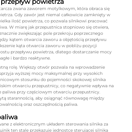
 przepływ powietrza
a tarcza zwana zaworem motylkowym, która obraca się
wietrza. Gdy zawór jest niemal całkowicie zamknięty w
ielka ilość powietrza, co pozwala silnikowi pracować
iwa. W miarę jak przepustnica stopniowo się otwiera,
nacznie zwiększając pole przekroju poprzecznego
ędzy kątem otwarcia zaworu a objętością przepływu
iększenie kąta otwarcia zaworu w pobliżu pozycji
ostu przepływu powietrza, dlatego dostarczanie mocy
agłe i bardzo reaktywne.
otną rolę. Większy otwór pozwala na wprowadzenie
o sprzyja wyższej mocy maksymalnej przy wysokich
ednicowym stosunku do pojemności skokowej silnika
iskim otwarciu przepustnicy, co negatywnie wpływa na
paliwa przy częściowym otwarciu przepustnicy.
eżytą starannością, aby osiągnąć równowagę między
walnością oraz oszczędnością paliwa.
paliwa
wane z elektronicznym układem sterowania silnika za
nik ten stale przekazuje jednostce sterującej silnika