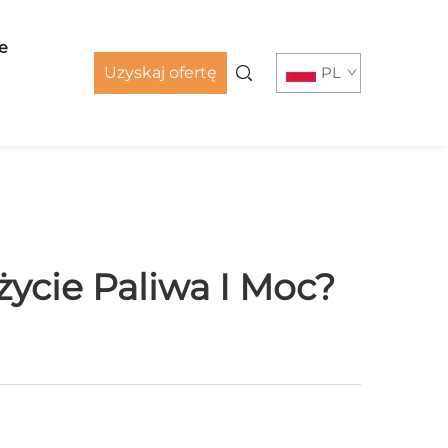
e
Uzyskaj ofertę
PL
ycie Paliwa I Moc?