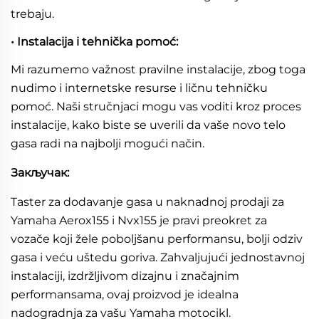
trebaju.
• Instalacija i tehnička pomoć:
Mi razumemo važnost pravilne instalacije, zbog toga
nudimo i internetske resurse i ličnu tehničku
pomoć. Naši stručnjaci mogu vas voditi kroz proces
instalacije, kako biste se uverili da vaše novo telo
gasa radi na najbolji mogući način.
Закључак:
Taster za dodavanje gasa u naknadnoj prodaji za
Yamaha Aerox155 i Nvx155 je pravi preokret za
vozače koji žele poboljšanu performansu, bolji odziv
gasa i veću uštedu goriva. Zahvaljujući jednostavnoj
instalaciji, izdržljivom dizajnu i značajnim
performansama, ovaj proizvod je idealna
nadogradnja za vašu Yamaha motocikl.