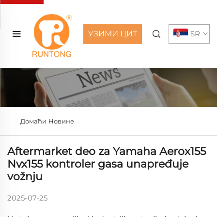
УЗИМИ ЦИТ
SR
Домаћи
Новине
Aftermarket deo za Yamaha Aerox155
Nvx155 kontroler gasa unapređuje
vožnju
2025-07-25