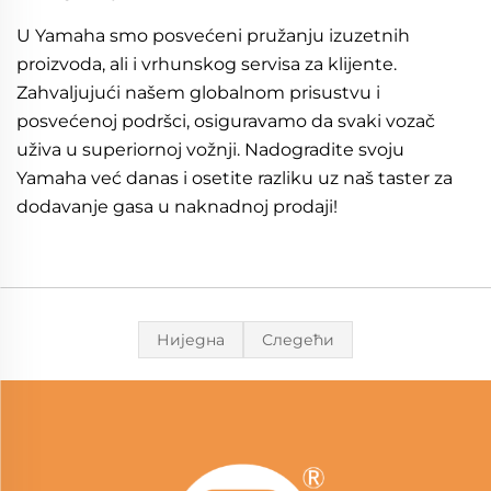
U Yamaha smo posvećeni pružanju izuzetnih
proizvoda, ali i vrhunskog servisa za klijente.
Zahvaljujući našem globalnom prisustvu i
posvećenoj podršci, osiguravamo da svaki vozač
uživa u superiornoj vožnji. Nadogradite svoju
Yamaha već danas i osetite razliku uz naš taster za
dodavanje gasa u naknadnoj prodaji!
Ниједна
Следећи