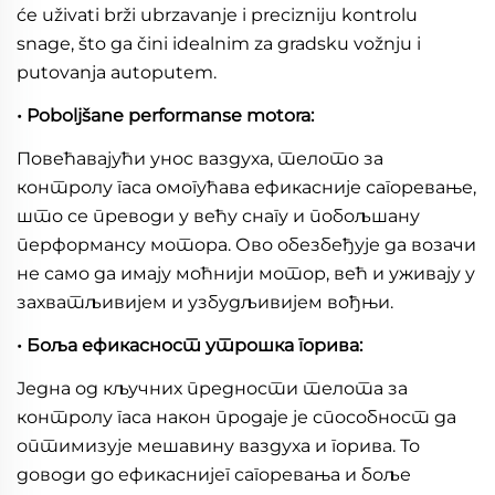
će uživati brži ubrzavanje i precizniju kontrolu
snage, što ga čini idealnim za gradsku vožnju i
putovanja autoputem.
• Poboljšane performanse motora:
Повећавајући унос ваздуха, телото за
контролу гаса омогућава ефикасније сагоревање,
што се преводи у већу снагу и побољшану
перформансу мотора. Ово обезбеђује да возачи
не само да имају моћнији мотор, већ и уживају у
захватљивијем и узбудљивијем вођњи.
• Боља ефикасност утрошка горива:
Једна од кључних предности телота за
контролу гаса након продаје је способност да
оптимизује мешавину ваздуха и горива. То
доводи до ефикаснијег сагоревања и боље