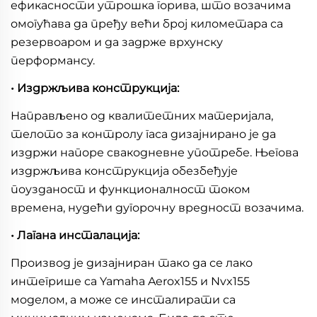
ефикасности утрошка горива, што возачима
омогућава да пређу већи број километара са
резервоаром и да задрже врхунску
перформансу.
• Издржљива конструкција:
Направљено од квалитетних материјала,
телото за контролу гаса дизајнирано је да
издржи напоре свакодневне употребе. Његова
издржљива конструкција обезбеђује
поузданост и функционалност током
времена, нудећи дугорочну вредност возачима.
• Лагана инсталација:
Производ је дизајниран тако да се лако
интегрише са Yamaha Aerox155 и Nvx155
моделом, а може се инсталирати са