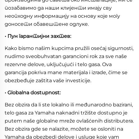
позабавимо да наши клијенти имају сву
неопходну информацију на основу које могу
доносети обавештене одлуке.
• Пун гарантијни захтев:
Kako bismo našim kupcima pružili osećaj sigurnosti,
nudimo sveobuhvatan garancioni rok za sve naše
rezervne delove, uključujući i telo gasa. Ova
garancija pokriva mane materijala i izrade, čime se
obezbeđuje zaštita vaše investicije.
• Globalna dostupnost:
Bez obzira da li ste lokalno ili međunarodno bazirani,
telo gasa za Yamaha naknadni tržište dostupno je
putem naše globalne mreže ovlašćenih distributera.
Bez obzira gde se nalazite, možete se osloniti na
Yamaha da obezbedi delove i usluge koje vam