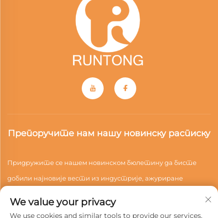
Препоручите нам нашу новинску расписку
Придружите се нашем новинском бюлетину да бисте
добили најновије вести из индустрије, ажуриране
информације и увид из нашег тима.
We value your privacy
We use cookies and similar tools to provide our services.