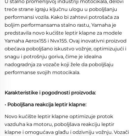
U stalno promenljivoj industriji motocikala, delovi
treće strane igraju ključnu ulogu u poboljšanju
performansi vozila. Kako bi zahtevi potrošača za
boljim performansama stalno rastu, Yamaha je
predstavila novo kućište leptir klapne za modele
Yamaha Aerox155 i Nvx155. Ovaj inovativni proizvod
obećava poboljšano iskustvo vožnje, optimizujući i
snagu i potrošnju goriva, čime je idealna
nadogradnja za vozače koji žele da poboljšaju
performanse svojih motocikala.
Karakteristike i pogodnosti proizvoda:
• Poboljšana reakcija leptir klapne:
Novo kućište leptir klapne optimizuje protok
vazduha ka motoru, poboljšava reakciju leptir
klapne i omogućava glađu i odzivniju vožnju. Vozači