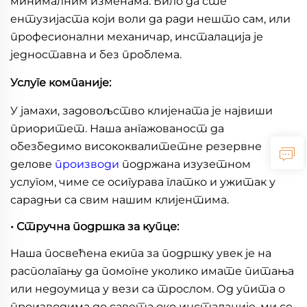
минималним изменама. Било да сте
ентузијаста који воли да ради нешто сам, или
професионални механичар, инсталација је
једноставна и без проблема.
Услуге компаније:
У јамахи, задовољство клијената је највиши
приоритет. Наша ангажованост да
обезбедимо висококвалитетне резервне
делове
производи
подржана изузетном
услугом, чиме се осигурава глатко и ужитак у
сарадњи са свим нашим клијентима.
• Стручна подршка за купце:
Наша посвећена екипа за подршку увек је на
располагању да помогне уколико имате питања
или недоумица у вези са трослом. Од упита о
производима до савета око инсталације, ми се