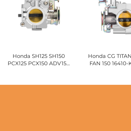
Honda SH125 SH150
Honda CG TITAN
PCX125 PCX150 ADV150
FAN 150 16410-
Моторни четка за
Моторни уређ
течење
контролу г