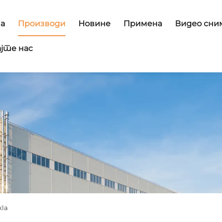
а
Производи
Новине
Примена
Видео сни
јте нас
kla