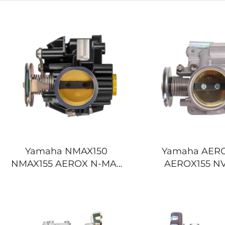
Yamaha NMAX150
Yamaha AER
NMAX155 AEROX N-MAX
AEROX155 NV
150 155 V1 V2 Deo gasa
AEROX NVX 
za motocikl
Моторни чет
течењ