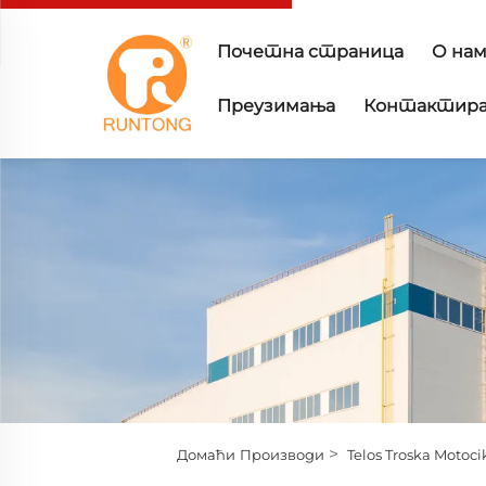
Почетна страница
О нам
Преузимања
Контактира
>
Домаћи
Производи
Telos Troska Motoci