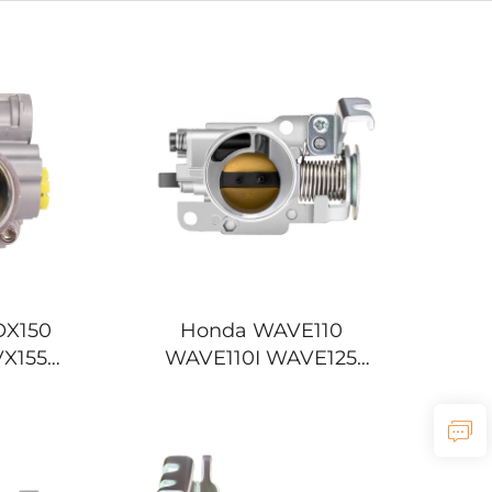
OX150
Honda WAVE110
X155
WAVE110I WAVE125
155
WAVE125I WAVE 110 110I
ка за
125I Моторни четка
е
за течење