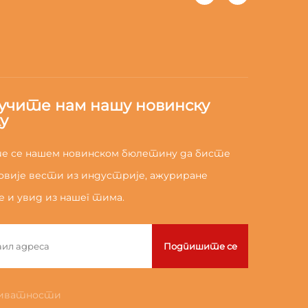
учите нам нашу новинску
у
 се нашем новинском бюлетину да бисте
овије вести из индустрије, ажуриране
 и увид из нашег тима.
Подпишите се
иватности