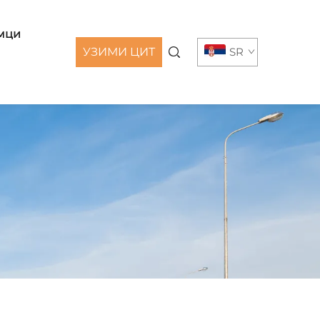
мци
УЗИМИ ЦИТ
SR