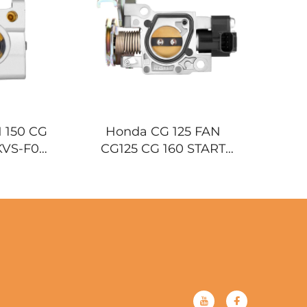
 150 CG
Honda CG 125 FAN
KVS-F01
CG125 CG 160 START
ај за
CG160 16400-KWG-E01
аса
Моторни уређај за
контролу гаса