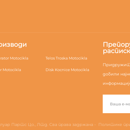
оизводи
Препор
расписк
rator Motocikla
Telos Troska Motocikla
Придружите
r Motocikla
Disk Kocnice Motocikla
добили најн
информације
луар Партс Цо., Лтд. Сва права задржана -
Политике пр