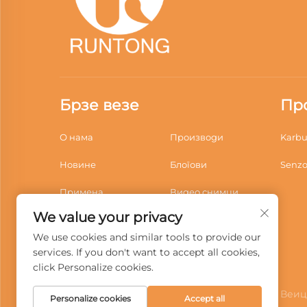
Брзе везе
Пр
О нама
Производи
Karbu
Новине
Блогови
Senzo
Примена
Видео снимци
We value your privacy
Преузимања
Контактирајте нас
We use cookies and similar tools to provide our
services. If you don't want to accept all cookies,
click Personalize cookies.
Copyright © 2026 Венцхоу Рунтонг Мотор Веиц
Personalize cookies
Accept all