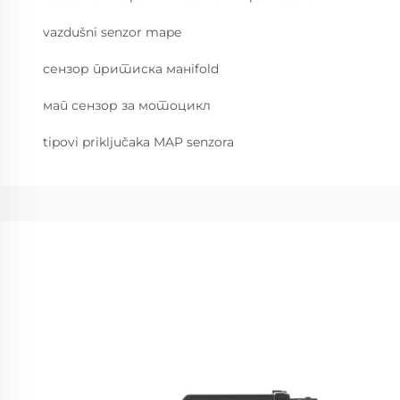
vazdušni senzor mape
сензор притиска манifold
мап сензор за мотоцикл
tipovi priključaka MAP senzora