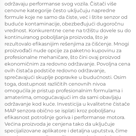
održavaju performanse svog vozila. Čistači više
cenovne kategorije često uključuju napredne
formule koje ne samo da čiste, već i štite senzor od
buduće kontaminacije, obezbeđujući dugoročnu
vrednost. Konkurentne cene na tržištu dovele su do
kontinuiranog poboljšanja proizvoda, što je
rezultovalo efikasnijim rešenjima za čišćenje. Mnogi
proizvođači nude opcije za paketno kupovinu za
profesionalne mehaničare, što čini ovaj proizvod
ekonomičnim za redovno održavanje. Povoljna cena
ovih čistača podstiče redovno održavanje,
sprečavajući skuplje popravke u budućnosti. Osim
toga, dostupnost različitih cenovnih nivoa
omogućila je pristup profesionalnim formulama i
amaterima, omogućavajući im da sami obavljaju
održavanje kod kuće. Investicija u kvalitetne čistače
MAP senzora obično se isplati kroz poboljšanu
efikasnost potrošnje goriva i performanse motora.
Većina proizvoda je cenjena tako da uključuje
specijalizovane aplikatore i detaljna uputstva, čime