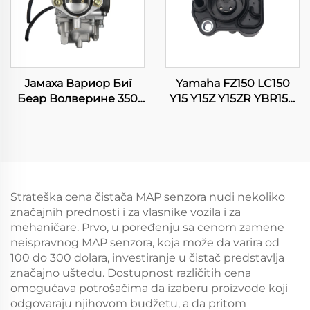
Јамаха Вариор Биг
Yamaha FZ150 LC150
Беар Волверине 350
Y15 Y15Z Y15ZR YBR150
YFM350 Кодиак 400
XTZ150 EXCITER 150
YFM400 АТВ Квад
TPS Senzor položaja
карбуратор
gasa za motocikl
Strateška cena čistača MAP senzora nudi nekoliko
značajnih prednosti i za vlasnike vozila i za
mehaničare. Prvo, u poređenju sa cenom zamene
neispravnog MAP senzora, koja može da varira od
100 do 300 dolara, investiranje u čistač predstavlja
značajno uštedu. Dostupnost različitih cena
omogućava potrošačima da izaberu proizvode koji
odgovaraju njihovom budžetu, a da pritom