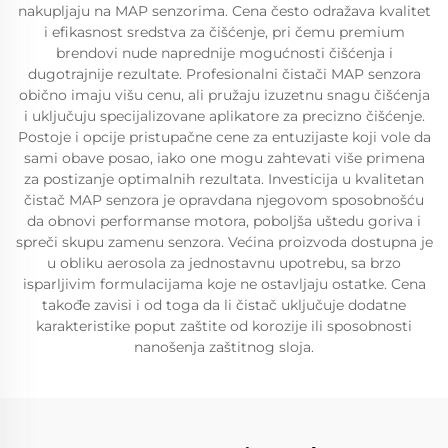
nakupljaju na MAP senzorima. Cena često odražava kvalitet
i efikasnost sredstva za čišćenje, pri čemu premium
brendovi nude naprednije mogućnosti čišćenja i
dugotrajnije rezultate. Profesionalni čistači MAP senzora
obično imaju višu cenu, ali pružaju izuzetnu snagu čišćenja
i uključuju specijalizovane aplikatore za precizno čišćenje.
Postoje i opcije pristupačne cene za entuzijaste koji vole da
sami obave posao, iako one mogu zahtevati više primena
za postizanje optimalnih rezultata. Investicija u kvalitetan
čistač MAP senzora je opravdana njegovom sposobnošću
da obnovi performanse motora, poboljša uštedu goriva i
spreči skupu zamenu senzora. Većina proizvoda dostupna je
u obliku aerosola za jednostavnu upotrebu, sa brzo
isparljivim formulacijama koje ne ostavljaju ostatke. Cena
takođe zavisi i od toga da li čistač uključuje dodatne
karakteristike poput zaštite od korozije ili sposobnosti
nanošenja zaštitnog sloja.