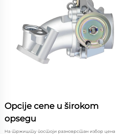
Opcije cene u širokom
opsegu
На тржишту постоји разноврстан избор цена