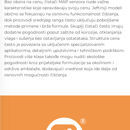
Bez obzira na cenu, čistači MAP senzora nude važne
karakteristike koje opravdavaju svoju cenu. Jeftiniji modeli
obično se fokusiraju na osnovnu funkcionalnost čišćenja,
dok proizvodi srednjeg ranga često uključuju poboljšane
metode primene i brže formule. Skuplji čistači često imaju
dodatne pogodnosti poput zaštite od korozije, otklanjanja
vlage i sušenja bez ostavljanja ostatataka. Struktura cena
često je povezana sa uključenim specijalizovanim
aplikatorima, detaljnim uputstvima i tehničkom podrškom.
Proizvodi više klase takođe mogu nuditi ekološke
pogodnosti kroz prijateljske formulacije sa okolinom i
održive ambalaže, dodavajući vrednost koja ide dalje od
osnovnih mogućnosti čišćenja.