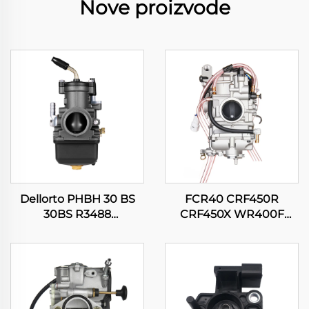
Nove proizvode
Dellorto PHBH 30 BS
FCR40 CRF450R
30BS R3488
CRF450X WR400F
Мотоцикл Pit Dirt Bike
WR426F WR450F
Скутер Мотор
YZ400F YZ426F YZ450F
карбуратор
Мотоцикл
карбуратор