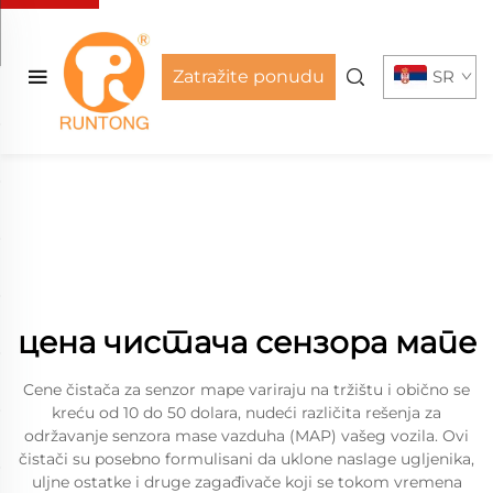
Zatražite ponudu
SR
цена чистача сензора мапе
Cene čistača za senzor mape variraju na tržištu i obično se
kreću od 10 do 50 dolara, nudeći različita rešenja za
održavanje senzora mase vazduha (MAP) vašeg vozila. Ovi
čistači su posebno formulisani da uklone naslage ugljenika,
uljne ostatke i druge zagađivače koji se tokom vremena