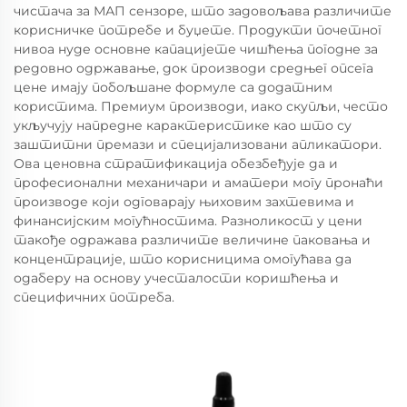
чистача за МАП сензоре, што задовољава различите
корисничке потребе и буџете. Продукти почетног
нивоа нуде основне капацијете чишћења погодне за
редовно одржавање, док производи средњег опсега
цене имају побољшане формуле са додатним
користима. Премиум производи, иако скупљи, често
укључују напредне карактеристике као што су
заштитни премази и специјализовани апликатори.
Ова ценовна стратификација обезбеђује да и
професионални механичари и аматери могу пронаћи
производе који одговарају њиховим захтевима и
финансијским могућностима. Разноликост у цени
такође одражава различите величине паковања и
концентрације, што корисницима омогућава да
одаберу на основу учесталости коришћења и
специфичних потреба.