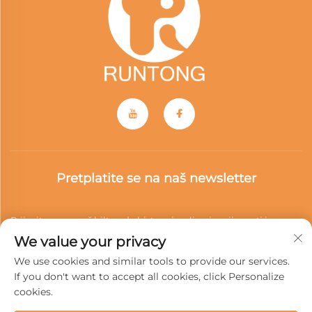
Pretplatite se na naš newsletter
Prijavite se na naš bilten da biste primali najnovije vesti iz
We value your privacy
industrije, ažuriranja i uvide iz našeg tima.
We use cookies and similar tools to provide our services.
If you don't want to accept all cookies, click Personalize
cookies.
Pretplati se