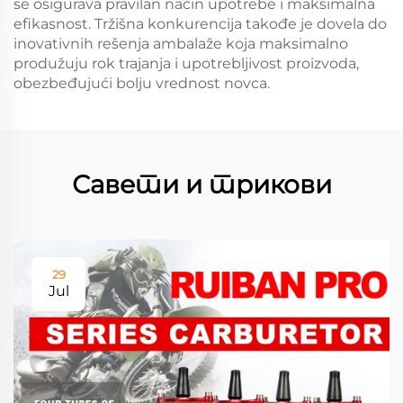
se osigurava pravilan način upotrebe i maksimalna
efikasnost. Tržišna konkurencija takođe je dovela do
inovativnih rešenja ambalaže koja maksimalno
produžuju rok trajanja i upotrebljivost proizvoda,
obezbeđujući bolju vrednost novca.
Савети и трикови
29
Jul