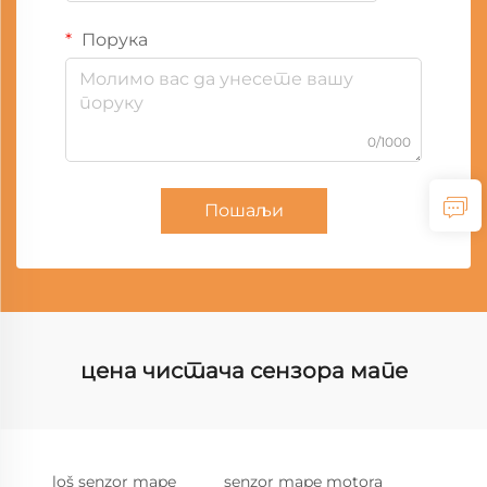
Порука
0/1000
Пошаљи
цена чистача сензора мапе
loš senzor mape
senzor mape motora