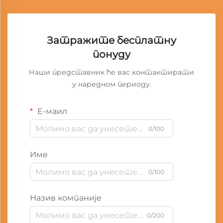
Затражите бесплатну
понуду
Наши представник ће вас контактирати
у наредном периоду.
Е-маил
0/100
Име
0/100
Назив компаније
0/200