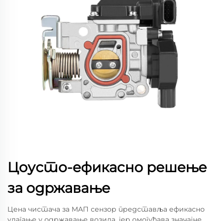
Цоусто-ефикасно решење
за одржавање
Цена чистача за МАП сензор представља ефикасно
улагање у одржавање возила, јер омогућава значајне