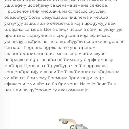
уштеде у поређењу са ценама замене сензора.
Професионални чистачи, иако често скупљи,
обезбеђују боље резултате чишћења и често
укључују заштитне елементе који продужују век
трајања сензора. Цена ових чистача обично укључује
прецизно формулисана средства која ефикасно
уклањају загађиваче, не оштећујући осетљиве делове
сензора. Редовно одржавање употребом
квалитетних чистача може спречити скупе
поправке и одржавати оптималну перформансу
мотора. Ценовна структура често одражава
концентрацију и квалитет активних састојака за
чишћење, при чему премиум производи нуде
ефикасније чишћење по примени. Иако је почетна
цена виша, дугорочно су економичнији.