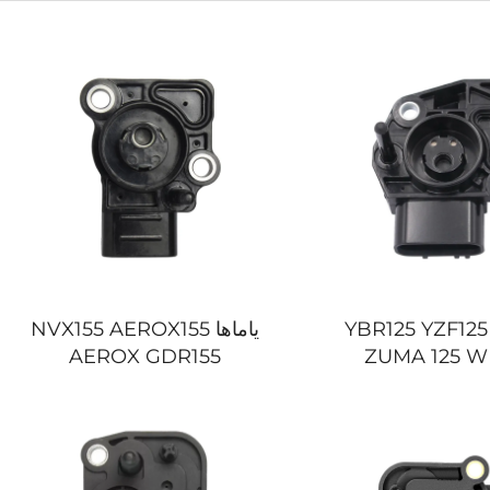
ماها YBR125 YZF125R
ياماها NVX155 AEROX155
AEROX GDR155
ZUMA 125 W
WR125R WR125X دراجة
NMAX155 دراجة نارية
تشعر موقع دواسة
مستشعر موقع دواسة الوقود
الوقود