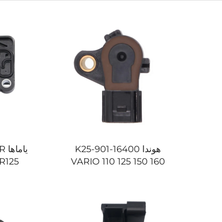
هوندا 16400-K25-901
يا
R125
VARIO 110 125 150 160
BEAT FI مستشعر دواسة
الوقود (TPS) للدراجات النارية
نارية مس