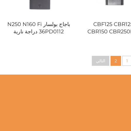
ندا CBF125 CBR125
باجاج بولسار N250 N160 Fi
CBR150 CBR250
36PD0112 دراجة نارية
TI دراجة نارية مستشعر
مستشعر موقع دواسة الوقود
 دواسة الوقود
(TPS)
1
2
التالي