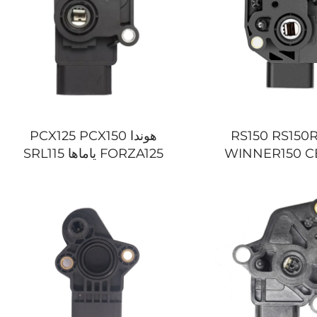
وندا RS150 RS150R
هوندا PCX125 PCX150
WINNER150 C
FORZA125 ياماها SRL115
16060-KVS-J01 دراجة نارية
16060-K35-V01 دراجة نارية
وقع دواسة الوقود
مستشعر موقع دواسة الوقود