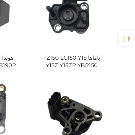
ياماها FZ150 LC150 Y15
ه
B190R
Y15Z Y15ZR YBR150
XTZ150 EXCITER 150
مستشعر موقع دواسة الوقود
مستشعر م
(TPS)