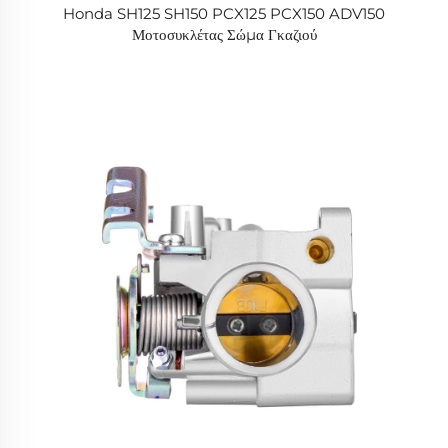
Honda SH125 SH150 PCX125 PCX150 ADV150
Μοτοσυκλέτας Σώμα Γκαζιού