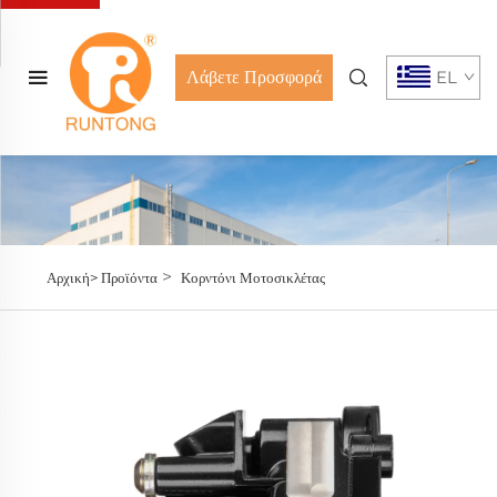
Λάβετε Προσφορά
EL
>
Αρχική>
Προϊόντα
Κορντόνι Μοτοσικλέτας