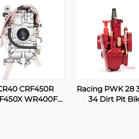
CR40 CRF450R
Racing PWK 28 3
F450X WR400F
34 Dirt Pit Bi
426F WR450F
Motocross мото
Z400F YZ426F
ATV қойып-түс
450F Мотоцикл
скутер карбюра