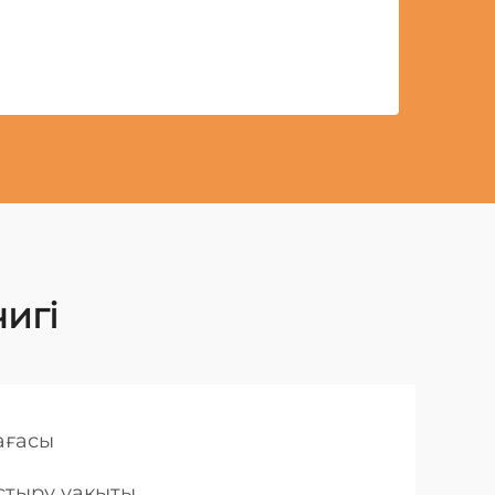
чигі
бағасы
ыстыру уақыты