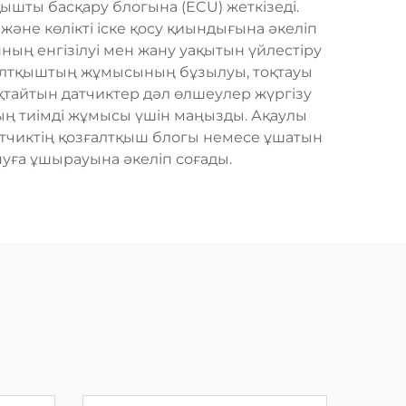
ышты басқару блогына (ECU) жеткізеді.
және көлікті іске қосу қиындығына әкеліп
ның енгізілуі мен жану уақытын үйлестіру
ғалтқыштың жұмысының бұзылуы, тоқтауы
қтайтын датчиктер дәл өлшеулер жүргізу
тың тиімді жұмысы үшін маңызды. Ақаулы
атчиктің қозғалтқыш блогы немесе ұшатын
уға ұшырауына әкеліп соғады.