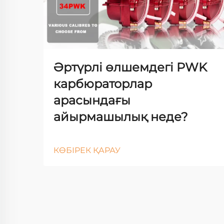
Әртүрлі өлшемдегі PWK
карбюраторлар
арасындағы
айырмашылық неде?
КӨБІРЕК ҚАРАУ