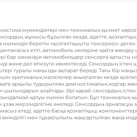
карбюраторы
агностика мүмкіндіктері мен техникалық қызмет көр
нсордың жұмысы бұзылған кезде, әдетте, қозғалтқы
мүмкіндік беретін «қозғалтқышты тексеріңіз» деген 
қамтамасыз етіп, автомобиль иелеріне қайта жөндеу
ері бар заманауи автомобильдер сенсорға қатысты н
мді және дәл өткізуге көмектеседі. Сенсордың істен
штері туралы маңызды ақпарат береді. Тағы бір маң
ін критикалық мәселелер анықталған кезде қозғалтқ
қате арқылы тудырылған диагностикалық кодтар жөн
н шығындарын азайтады. Әрі қарай, сенсордың істен
орындалмай қалуы мүмкін болатын. Бұл техникалық қы
н ұзақ мерзімділігіне әкеледі. Сенсордың орналасу
масыз етеді, әдетте басқа қозғалтқыш компоненттері
і өнімділігі мен тұрақтылығы жақсартылған жаңа мо