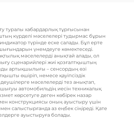
сету туралы хабардарлық тұрғысынан
штың күрделі мәселелері тудырмас бұрын
индикатор түрінде еске салады. Бұл ерте
 шығындарын үнемдеуге көмектеседі.
ақтылық мәселелерді анықтай алады, ол
 шығу сценарийлері жиі қозғалтқыштың
ызды артықшылығы – сенсордың өзі
ышты өшіріп, немесе қауіпсіздік
деушілерге мәселелерді тез анықтап,
 шығуы автомобильдің иесін техникалық
змет көрсетуге деген көбірек назар
ы мен конструкциясы оның ауыстыру үшін
мен салыстырғанда аз еңбек сіңіреді. Қате
делдерге ауыстыруға болады.