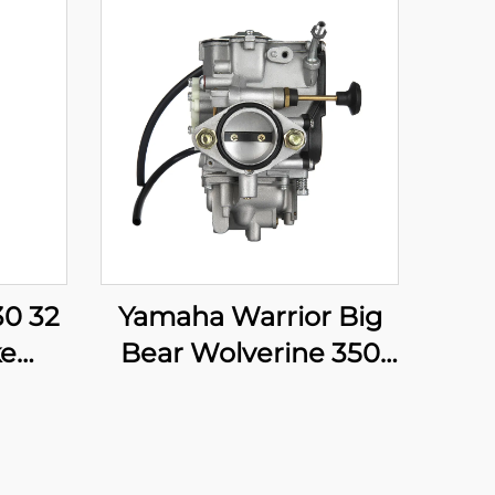
0 32
Yamaha Warrior Big
ke
Bear Wolverine 350
цикл
YFM350 Kodiak 400
іру
YFM400 ATV Quad
торы
карбюраторы