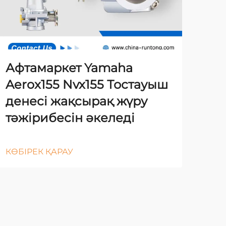
Афтамаркет Yamaha
Aerox155 Nvx155 Тостауыш
денесі жақсырақ жүру
тәжірибесін әкеледі
КӨБІРЕК ҚАРАУ