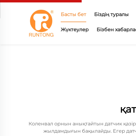
Басты бет
Біздің туралы
Жүктеулер
Бізбен хабарл
қат
Коленвал орнын анықтайтын датчик қазі
жылдамдығын бақылайды. Егер датчик