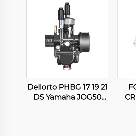
Dellorto PHBG 17 19 21
F
DS Yamaha JOG50
CR
JOG90 BWS100
WR
Suzuki RG50 Honda
Y
DIO50 карбюратор
YZ