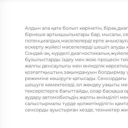
Алдын ала қате болып көрінетін, бірақ ди
бірнеше артықшылықтары бар, мысалы, се
потенциалдық мәселелерді ерте анықтауға 
ескерту жүйесі мәселелерді шешіп алуды 
Сондай-ақ, күрделі диагностикалық жүйел
бұзылыстарды іздеу мен жою процесін тиі
жалпы денсаулығы мен өнімділік көрсеткі
қозғалтқыштың зақымдануын болдырмау үш
режиміне көшіруге қатысады. Сенсордағы 
шешуге көмектеседі, ол жөндеу уақыты ме
тексерістерге бағыттайды, олар басқаша 
аудару автомобильдің жалпы өнімділігі ме
салыстырмалы түрде қолжетімділігін қамта
сенсорды ауыстырған кезде, техниктер жи