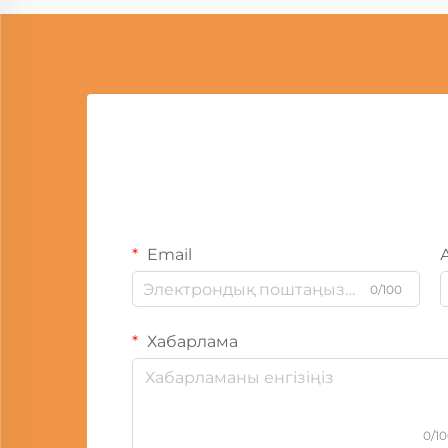
Email
0/100
Хабарлама
0/1