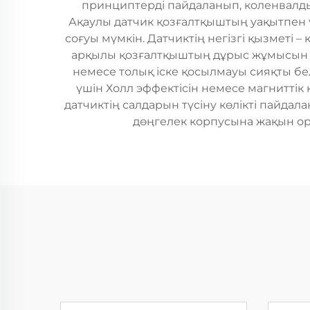
принциптерді пайдаланып, коленвалдың
Ақаулы датчик қозғалтқыштың уақытпен үй
соғуы мүмкін. Датчиктің негізгі қызметі
арқылы қозғалтқыштың дұрыс жұмысын қ
немесе толық іске қосылмауы сияқты бе
үшін Холл эффектісін немесе магниттік
датчиктің салдарын түсіну көлікті пайд
дөңгелек корпусына жақын ор