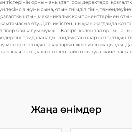
 тістерінің орнын анықтап, осы деректерді қозғалтқ
лесімсіз жұмысына, отын тиімділігінің төмендеуіне 
 – қозғалтқыштың механикалық компоненттерімен отын
амтамасыз ету. Датчик істен шыққан жағдайда қоз
лгілер байқалуы мүмкін. Қазіргі коленвал орнын аны
 кедергіні пайдаланады, сондықтан олар қозғалтқыш
алану мен қозғалтқыш ақауларын жою үшін маңызды. Д
наласуы оның уақыт өткен сайын қызуға және ластан
Жаңа өнімдер