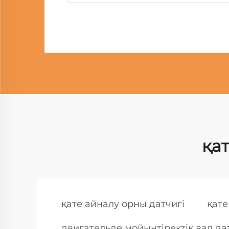
қат
қате айналу орны датчигі
қате
двигательде мойынтіректік вал да