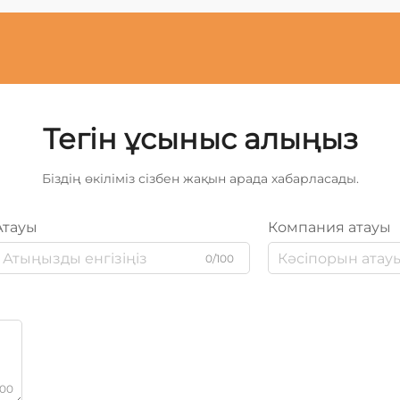
Тегін ұсыныс алыңыз
Біздің өкіліміз сізбен жақын арада хабарласады.
Атауы
Компания атауы
0/100
000