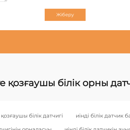
Жіберу
е қозғаушы білік орны дат
 қозғаушы білік датчигі
иінді білік датчик 
тчигінің орналасуы
иінді білік датчикін ау