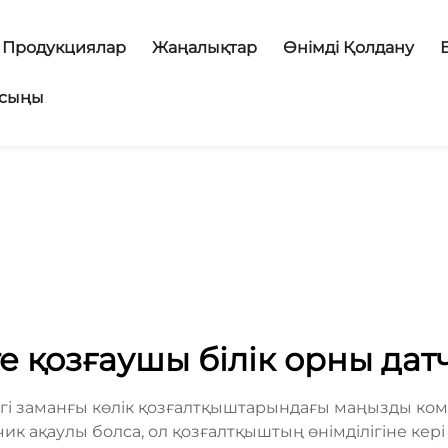
Продукциялар
Жаңалықтар
Өнімді Қолдану
асыңы
е қозғаушы білік орны дат
ргі заманғы көлік қозғалтқыштарындағы маңызды ком
 ақаулы болса, ол қозғалтқыштың өнімділігіне кері 