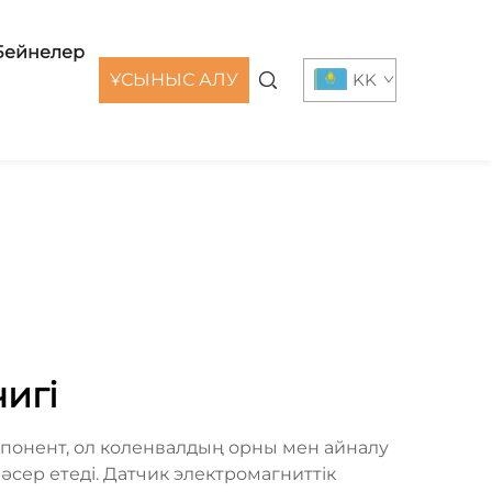
Бейнелер
ҰСЫНЫС АЛУ
KK
чигі
понент, ол коленвалдың орны мен айналу
әсер етеді. Датчик электромагниттік