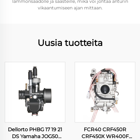
lämmönsäädölle ja saasteille, mikä voi johtaa anturin
vikaantumiseen ajan mittaan.
Uusia tuotteita
Dellorto PHBG 17 19 21
FCR40 CRF450R
DS Yamaha JOG50
CRF450X WR400F