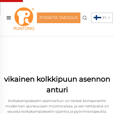
PYRÄYTÄ TARJOUS
FI
vikainen kolkkipuun asennon
anturi
Kolkakampiakselin asemianturi on tärkeä komponentti
modernien ajoneuvojen moottoreissa, ja sen tehtävänä on
seurata kolkakampiakselin sijaintia ja pyörimisnopeutta.