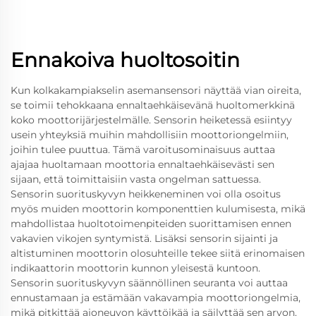
Ennakoiva huoltosoitin
Kun kolkakampiakselin asemansensori näyttää vian oireita,
se toimii tehokkaana ennaltaehkäisevänä huoltomerkkinä
koko moottorijärjestelmälle. Sensorin heiketessä esiintyy
usein yhteyksiä muihin mahdollisiin moottoriongelmiin,
joihin tulee puuttua. Tämä varoitusominaisuus auttaa
ajajaa huoltamaan moottoria ennaltaehkäisevästi sen
sijaan, että toimittaisiin vasta ongelman sattuessa.
Sensorin suorituskyvyn heikkeneminen voi olla osoitus
myös muiden moottorin komponenttien kulumisesta, mikä
mahdollistaa huoltotoimenpiteiden suorittamisen ennen
vakavien vikojen syntymistä. Lisäksi sensorin sijainti ja
altistuminen moottorin olosuhteille tekee siitä erinomaisen
indikaattorin moottorin kunnon yleisestä kuntoon.
Sensorin suorituskyvyn säännöllinen seuranta voi auttaa
ennustamaan ja estämään vakavampia moottoriongelmia,
mikä pitkittää ajoneuvon käyttöikää ja säilyttää sen arvon.