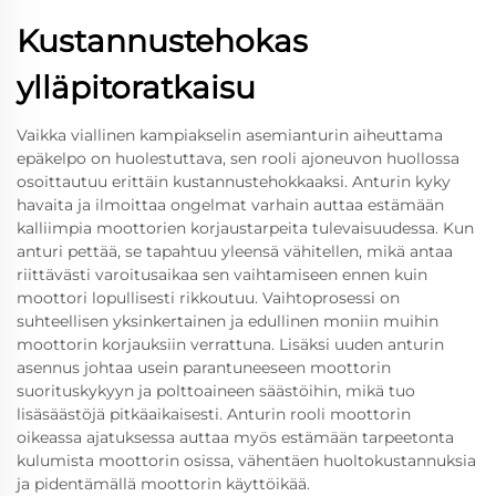
Kustannustehokas
ylläpitoratkaisu
Vaikka viallinen kampiakselin asemianturin aiheuttama
epäkelpo on huolestuttava, sen rooli ajoneuvon huollossa
osoittautuu erittäin kustannustehokkaaksi. Anturin kyky
havaita ja ilmoittaa ongelmat varhain auttaa estämään
kalliimpia moottorien korjaustarpeita tulevaisuudessa. Kun
anturi pettää, se tapahtuu yleensä vähitellen, mikä antaa
riittävästi varoitusaikaa sen vaihtamiseen ennen kuin
moottori lopullisesti rikkoutuu. Vaihtoprosessi on
suhteellisen yksinkertainen ja edullinen moniin muihin
moottorin korjauksiin verrattuna. Lisäksi uuden anturin
asennus johtaa usein parantuneeseen moottorin
suorituskykyyn ja polttoaineen säästöihin, mikä tuo
lisäsäästöjä pitkäaikaisesti. Anturin rooli moottorin
oikeassa ajatuksessa auttaa myös estämään tarpeetonta
kulumista moottorin osissa, vähentäen huoltokustannuksia
ja pidentämällä moottorin käyttöikää.