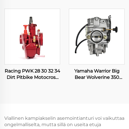
JOG90 BWS100 Suzuki
WR426F WR450F
RG50 Honda DIO50
YZ400F YZ426F YZ450F
Moottoripyörän
Moottoripyörän
Karburattori
Karburattori
Racing PWK 28 30 32 34
Yamaha Warrior Big
Dirt Pitbike Motocross
Bear Wolverine 350
Moottoripyörä ATV
YFM350 Kodiak 400
Nelipyöräinen Scooterin
YFM400 ATV
Karburattori
nelipyöräinen
karburointi
Viallinen kampiakselin asemointianturi voi vaikuttaa
ongelmalliselta, mutta sillä on useita etuja