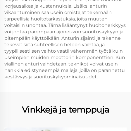
korjausaikaa ja kustannuksia. Lisäksi anturin
vikaantuminen saa usein omistajat tekemään
tarpeellisia huoltotarkastuksia, joita muuten
voitaisiin unohtaa. Tämä lisääntynyt huoltoherkkyys
voi johtaa parempaan ajoneuvon suorituskykyyn ja
pitempään käyttöikään. Anturin sijainti ja rakenne
tekevät siitä suhteellisen helpon vaihtaa, ja
tyypillisesti sen vaihto vaatii vähemmän työtä kuin
useimpien muiden moottorin komponenttien. Kun
viallinen anturi vaihdetaan, teknikot voivat usein
hankkia edistyneempiä malleja, joilla on parannettu
kestävyys ja suorituskykyominaisuudet.
Vinkkejä ja temppuja