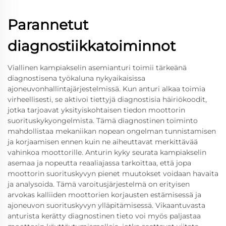
Parannetut
diagnostiikkatoiminnot
Viallinen kampiakselin asemianturi toimii tärkeänä
diagnostisena työkaluna nykyaikaisissa
ajoneuvonhallintajärjestelmissä. Kun anturi alkaa toimia
virheellisesti, se aktivoi tiettyjä diagnostisia häiriökoodit,
jotka tarjoavat yksityiskohtaisen tiedon moottorin
suorituskykyongelmista. Tämä diagnostinen toiminto
mahdollistaa mekaniikan nopean ongelman tunnistamisen
ja korjaamisen ennen kuin ne aiheuttavat merkittävää
vahinkoa moottorille. Anturin kyky seurata kampiakselin
asemaa ja nopeutta reaaliajassa tarkoittaa, että jopa
moottorin suorituskyvyn pienet muutokset voidaan havaita
ja analysoida. Tämä varoitusjärjestelmä on erityisen
arvokas kalliiden moottorien korjausten estämisessä ja
ajoneuvon suorituskyvyn ylläpitämisessä. Vikaantuvasta
anturista kerätty diagnostinen tieto voi myös paljastaa