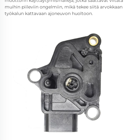
moottorin käyttäytymismalleja, jotka saattavat viitata
muihin piileviin ongelmiin, mikä tekee siitä arvokkaan
työkalun kattavaan ajoneuvon huoltoon.