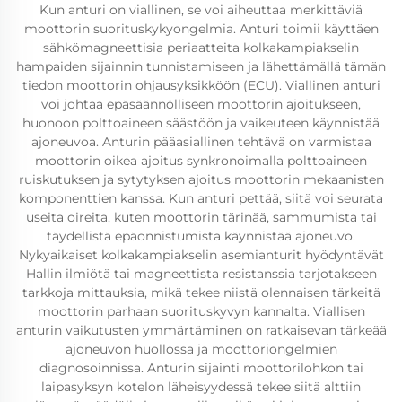
Kun anturi on viallinen, se voi aiheuttaa merkittäviä
moottorin suorituskykyongelmia. Anturi toimii käyttäen
sähkömagneettisia periaatteita kolkakampiakselin
hampaiden sijainnin tunnistamiseen ja lähettämällä tämän
tiedon moottorin ohjausyksikköön (ECU). Viallinen anturi
voi johtaa epäsäännölliseen moottorin ajoitukseen,
huonoon polttoaineen säästöön ja vaikeuteen käynnistää
ajoneuvoa. Anturin pääasiallinen tehtävä on varmistaa
moottorin oikea ajoitus synkronoimalla polttoaineen
ruiskutuksen ja sytytyksen ajoitus moottorin mekaanisten
komponenttien kanssa. Kun anturi pettää, siitä voi seurata
useita oireita, kuten moottorin tärinää, sammumista tai
täydellistä epäonnistumista käynnistää ajoneuvo.
Nykyaikaiset kolkakampiakselin asemianturit hyödyntävät
Hallin ilmiötä tai magneettista resistanssia tarjotakseen
tarkkoja mittauksia, mikä tekee niistä olennaisen tärkeitä
moottorin parhaan suorituskyvyn kannalta. Viallisen
anturin vaikutusten ymmärtäminen on ratkaisevan tärkeää
ajoneuvon huollossa ja moottoriongelmien
diagnosoinnissa. Anturin sijainti moottorilohkon tai
laipasyksyn kotelon läheisyydessä tekee siitä alttiin