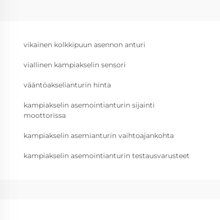
vikainen kolkkipuun asennon anturi
viallinen kampiakselin sensori
vääntöakselianturin hinta
kampiakselin asemointianturin sijainti
moottorissa
kampiakselin asemianturin vaihtoajankohta
kampiakselin asemointianturin testausvarusteet