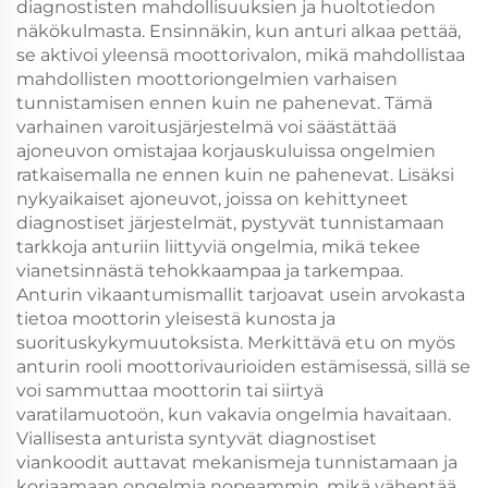
diagnostisten mahdollisuuksien ja huoltotiedon
näkökulmasta. Ensinnäkin, kun anturi alkaa pettää,
se aktivoi yleensä moottorivalon, mikä mahdollistaa
mahdollisten moottoriongelmien varhaisen
tunnistamisen ennen kuin ne pahenevat. Tämä
varhainen varoitusjärjestelmä voi säästättää
ajoneuvon omistajaa korjauskuluissa ongelmien
ratkaisemalla ne ennen kuin ne pahenevat. Lisäksi
nykyaikaiset ajoneuvot, joissa on kehittyneet
diagnostiset järjestelmät, pystyvät tunnistamaan
tarkkoja anturiin liittyviä ongelmia, mikä tekee
vianetsinnästä tehokkaampaa ja tarkempaa.
Anturin vikaantumismallit tarjoavat usein arvokasta
tietoa moottorin yleisestä kunosta ja
suorituskykymuutoksista. Merkittävä etu on myös
anturin rooli moottorivaurioiden estämisessä, sillä se
voi sammuttaa moottorin tai siirtyä
varatilamuotoön, kun vakavia ongelmia havaitaan.
Viallisesta anturista syntyvät diagnostiset
viankoodit auttavat mekanismeja tunnistamaan ja
korjaamaan ongelmia nopeammin, mikä vähentää