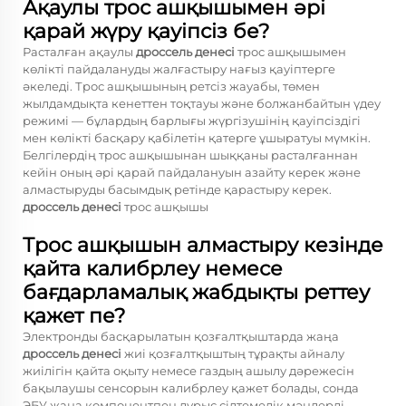
Ақаулы трос ашқышымен әрі
қарай жүру қауіпсіз бе?
Расталған ақаулы
дроссель денесі
трос ашқышымен
көлікті пайдалануды жалғастыру нағыз қауіптерге
әкеледі. Трос ашқышының ретсіз жауабы, төмен
жылдамдықта кенеттен тоқтауы және болжанбайтын үдеу
режимі — бұлардың барлығы жүргізушінің қауіпсіздігі
мен көлікті басқару қабілетін қатерге ұшыратуы мүмкін.
Белгілердің трос ашқышынан шыққаны расталғаннан
кейін оның әрі қарай пайдалануын азайту керек және
алмастыруды басымдық ретінде қарастыру керек.
дроссель денесі
трос ашқышы
Трос ашқышын алмастыру кезінде
қайта калибрлеу немесе
бағдарламалық жабдықты реттеу
қажет пе?
Электронды басқарылатын қозғалтқыштарда жаңа
дроссель денесі
жиі қозғалтқыштың тұрақты айналу
жиілігін қайта оқыту немесе газдың ашылу дәрежесін
бақылаушы сенсорын калибрлеу қажет болады, сонда
ЭБУ жаңа компонентпен дұрыс сілтемелік мәндерді