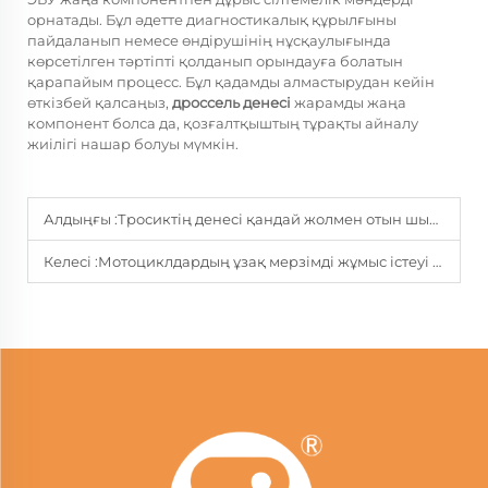
орнатады. Бұл әдетте диагностикалық құрылғыны
пайдаланып немесе өндірушінің нұсқаулығында
көрсетілген тәртіпті қолданып орындауға болатын
қарапайым процесс. Бұл қадамды алмастырудан кейін
өткізбей қалсаңыз,
дроссель денесі
жарамды жаңа
компонент болса да, қозғалтқыштың тұрақты айналу
жиілігі нашар болуы мүмкін.
Алдыңғы :
Тросиктің денесі қандай жолмен отын шығыны мен қуатқа әсер етеді?
Келесі :
Мотоциклдардың ұзақ мерзімді жұмыс істеуі үшін жоғары сапалы газ табағы құрылғылары неге маңызды?