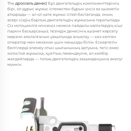
The
дроссель денесі
бұл двигательдің компоненттерінің
бірі, ол дұрыс жұмыс істеместен бұрын үнсіз өз қызметін
атқарады — ал ол қате жұмыс істей бастағанда, оның
әсері сіздің барлық двигательдің жұмысына таратылады.
Сіз мотоциклге мінсеңіз немесе пайдалы көліктердің кіші
паркін басқарсаңыз, тезімдік денесінің қызмет көрсету
мерзімі аяқталғанын уақытында анықтау — кез келген
оператор мен механик үшін маңызды білім. Ескертетін
белгілерді елемеу отын шығынының артуына, тегіс емес
холостой жұмысқа, қуаттың төмендеуіне, ал кейбір
жағдайларда — толық двигательдің зақымдануына әкелуі
мүмкін.