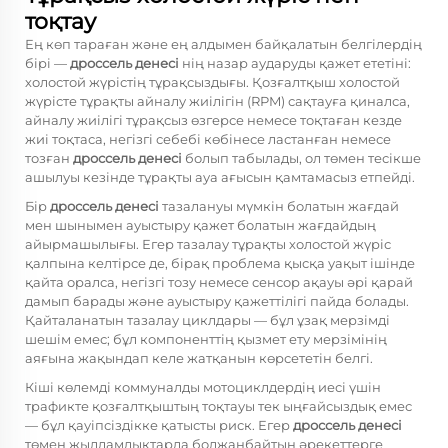
тоқтау
Ең көп тараған және ең алдымен байқалатын белгілердің
бірі —
дроссель денесі
нің назар аударуды қажет ететіні:
холостой жүрістің тұрақсыздығы. Қозғалтқыш холостой
жүрісте тұрақты айналу жиілігін (RPM) сақтауға қиналса,
айналу жиілігі тұрақсыз өзгерсе немесе тоқтаған кезде
жиі тоқтаса, негізгі себебі көбінесе ластанған немесе
тозған
дроссель денесі
болып табылады, ол төмен тесікше
ашылуы кезінде тұрақты ауа ағысын қамтамасыз етпейді.
Бір
дроссель денесі
тазалануы мүмкін болатын жағдай
мен шынымен ауыстыру қажет болатын жағдайдың
айырмашылығы. Егер тазалау тұрақты холостой жүріс
қалпына келтірсе де, бірақ проблема қысқа уақыт ішінде
қайта оралса, негізгі тозу немесе сенсор ақауы әрі қарай
дамып барады және ауыстыру қажеттілігі пайда болады.
Қайталанатын тазалау циклдары — бұл ұзақ мерзімді
шешім емес; бұл компоненттің қызмет ету мерзімінің
аяғына жақындап келе жатқанын көрсететін белгі.
Кіші көлемді коммуналды мотоциклдердің иесі үшін
трафикте қозғалтқыштың тоқтауы тек ыңғайсыздық емес
— бұл қауіпсіздікке қатысты риск. Егер
дроссель денесі
төмен жылдамдықтарда болжанбайтын әрекеттерге