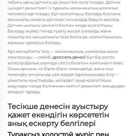
табағы орны датчиғы да уақыт өте келе тозады. Датчик
ішіндегі резистивті із тұрақты механикалық қозғалыс
нәтижесінде тозады, бұл қозғалтқыш басқару блогына
айнымалы немесе дәл емес сигналдар беруге әкеледі.
Датчик шығысы сенімсіз болған кезде қозғалтқыш
басқару жүйесі тиімді түзету жасай алмайды және
саңылау өзі қаншалықты таза болса да, қозғалтқыштың
жұмысы тұрақсыз болады.
Бұл көпқабатты тозу — механикалық, химиялық және
электронды — себебі
дроссель денесі
бұл бір реттік
катастрофалық оқиғада сәтсіз болатын компонент емес.
Оның орнына, ол бірте-бірте төмендейді, және осы
төмендеу қисығында қай жерде тұрғаныңызды білу —
уақытылы ауыстыруды, қазірдегі ауыр қозғалтқыш
ақаулары пайда болғаннан кейінгі реактивті жөндеуден
айырып тұрады.
Тесікше денесін ауыстыру
қажет екендігін көрсететін
анық ескерту белгілері
Тұрақсыз холостой жүріс пен