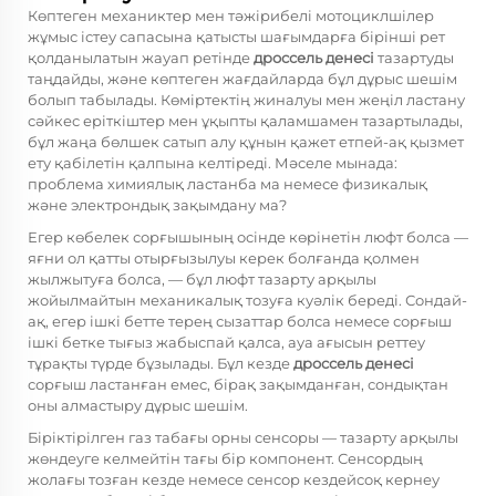
Көптеген механиктер мен тәжірибелі мотоциклшілер
жұмыс істеу сапасына қатысты шағымдарға бірінші рет
қолданылатын жауап ретінде
дроссель денесі
тазартуды
таңдайды, және көптеген жағдайларда бұл дұрыс шешім
болып табылады. Көміртектің жиналуы мен жеңіл ластану
сәйкес еріткіштер мен ұқыпты қаламшамен тазартылады,
бұл жаңа бөлшек сатып алу құнын қажет етпей-ақ қызмет
ету қабілетін қалпына келтіреді. Мәселе мынада:
проблема химиялық ластанба ма немесе физикалық
және электрондық зақымдану ма?
Егер көбелек сорғышының осінде көрінетін люфт болса —
яғни ол қатты отырғызылуы керек болғанда қолмен
жылжытуға болса, — бұл люфт тазарту арқылы
жойылмайтын механикалық тозуға куәлік береді. Сондай-
ақ, егер ішкі бетте терең сызаттар болса немесе сорғыш
ішкі бетке тығыз жабыспай қалса, ауа ағысын реттеу
тұрақты түрде бұзылады. Бұл кезде
дроссель денесі
сорғыш ластанған емес, бірақ зақымданған, сондықтан
оны алмастыру дұрыс шешім.
Біріктірілген газ табағы орны сенсоры — тазарту арқылы
жөндеуге келмейтін тағы бір компонент. Сенсордың
жолағы тозған кезде немесе сенсор кездейсоқ кернеу