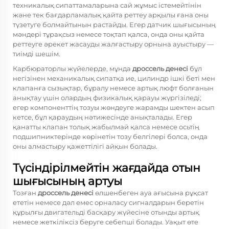
техникалық сипаттамаларына сай жұмыс істемейтінін
және тек бағдарламалық қайта реттеу арқылы ғана оны
түзетуге болмайтынын растайды. Егер датчик шығысының
мәндері тұрақсыз немесе тоқтап қалса, онда оны қайта
реттеуге әрекет жасауды жалғастыру орнына ауыстыру —
тиімді шешім.
Карбюраторлы жүйелерде, мұнда
дроссель денесі
бұл
негізінен механикалық сипатқа ие, цилиндр ішкі беті мен
клапанға сызықтар, бұралу немесе артық люфт болғанын
анықтау үшін олардың физикалық қарауы жүргізіледі;
егер компоненттің тозуы жөндеуге жарамды шектен асып
кетсе, бұл қараудың нәтижесінде анықталады. Егер
қанатты клапан толық жабылмай қалса немесе осьтің
подшипниктерінде көрінетін тозу белгілері болса, онда
оны алмастыру қажеттілігі айқын болады.
Түсіндірілмейтін жағдайда отын
шығысының артуы
Тозған
дроссель денесі
өлшенбеген ауа ағысына рұқсат
ететін немесе дәл емес орналасу сигналдарын беретін
құрылғы двигательді басқару жүйесіне отынды артық
немесе жеткіліксіз беруге себепші болады. Уақыт өте