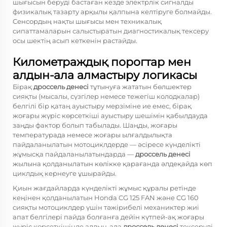
шығысын беруді бастаған кезде электрлік сигналды
физикалық тазарту арқылы қалпына келтіруге болмайды.
Сенсордың нақты шығысы мен техникалық
сипаттамаларын салыстыратын диагностикалық тексеру
осы шектің асып кеткенін растайды.
Километраждық порогтар мен
алдын-ала алмастыру логикасы
Бірақ
дроссель денесі
тұтынуға жататын бөлшектер
сияқты (мысалы, сүзгілер немесе тежегіш колодкалар)
белгілі бір қатаң ауыстыру мерзіміне ие емес, бірақ
жоғары жүріс көрсеткіші ауыстыру шешімін қабылдауда
заңды фактор болып табылады. Шаңды, жоғары
температурада немесе жоғары ылғалдылықта
пайдаланылатын мотоциклдерде — әсіресе күнделікті
жұмысқа пайдаланылатындарда —
дроссель денесі
жылына қолданылатын көлікке қарағанда әлдеқайда көп
циклдық кернеуге ұшырайды.
Қиын жағдайларда күнделікті жұмыс құралы ретінде
кеңінен қолданылатын Honda CG 125 FAN және CG 160
сияқты мотоциклдер үшін тәжірибелі механиктер жиі
апат белгілері пайда болғанға дейін күтпей-ақ жоғары
жүріс көрсеткішінде алдын-ала
дроссель денесі
тексеруді