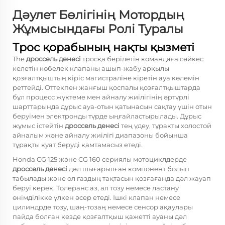
Дәулет Бөлігінің Мотордың
Жұмысындағы Ролі Туралы
Трос қорабының нақты қызметі
The
дроссель денесі
тросқа берілетін командаға сәйкес
келетін көбелек клапаны ашып-жабу арқылы
қозғалтқыштың кіріс магистраліне кіретін ауа көлемін
реттейді. Оттекпен жанғыш қоспалы қозғалтқыштарда
бұл процесс жүктеме мен айналу жиілігінің әртүрлі
шарттарында дұрыс ауа-отын қатынасын сақтау үшін отын
беруімен электронды түрде ыңғайластырылады. Дұрыс
жұмыс істейтін
дроссель денесі
тең үдеу, тұрақты холостой
айналым және айналу жиілігі диапазоны бойынша
тұрақты қуат беруді қамтамасыз етеді.
Honda CG 125 және CG 160 сериялы мотоциклдерде
дроссель денесі
дәл шығарылған компонент болып
табылады және ол газдың тақтасын қозғағанда дәл жауап
беруі керек. Толеранс аз, ал тозу немесе ластану
өнімділікке үлкен әсер етеді. Ішкі клапан немесе
цилиндрде тозу, шаң-тозаң немесе сенсор ақаулары
пайда болған кезде қозғалтқыш қажетті ауаны дәл