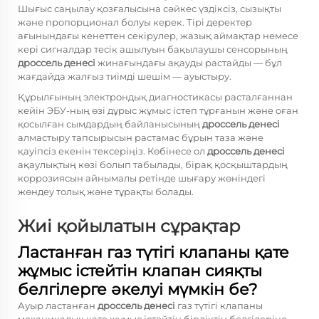
Шығыс саңылау қозғалысына сәйкес үздіксіз, сызықты
және пропорционал болуы керек. Тірі деректер
ағынындағы кенеттен секірулер, жазық аймақтар немесе
кері сигналдар тесік ашылуын бақылаушы сенсорының
дроссель денесі
жинағындағы ақауды растайды — бұл
жағдайда жалғыз тиімді шешім — ауыстыру.
Құрылғының электрондық диагностикасы расталғаннан
кейін ЭБУ-ның өзі дұрыс жұмыс істеп тұрғанын және оған
қосылған сымдардың байланысының
дроссель денесі
алмастыру тапсырысын растамас бұрын таза және
қауіпсіз екенін тексеріңіз. Көбінесе ол
дроссель денесі
ақаулықтың көзі болып табылады, бірақ қосқыштардың
коррозиясын айнымалы ретінде шығару жөніндегі
жөндеу толық және тұрақты болады.
Жиі қойылатын сұрақтар
Ластанған газ түтігі клапаны қате
жұмыс істейтін клапан сияқты
белгілерге әкелуі мүмкін бе?
Ауыр ластанған
дроссель денесі
газ түтігі клапаны