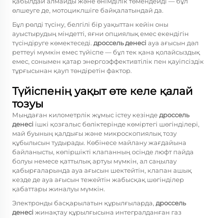
қабылдай алмайды және өнімділік төмендейді — бұл
өлшеуге де, мотоциклшіге байқалатындай да.
Бұл рөлді түсіну, белгілі бір уақыттан кейін оны
ауыстырудың міндетті, яғни опциялық емес екендігін
түсіндіруге көмектеседі.
дроссель денесі
ауа ағысын дәл
реттеуі мүмкін емес түйіспе — бұл тек қана қолайсыздық
емес, сонымен қатар энергоэффективтілік пен қауіпсіздік
тұрғысынан қауп төндіретін фактор.
Түйіспенің уақыт өте келе қалай
тозуы
Мыңдаған километрлік жұмыс істеу кезінде
дроссель
денесі
ішкі қозғалыс бөліктерінде көміртегі шөгінділері,
май буының қалдығы және микроскопиялық тозу
құбылысын тудырады. Көбінесе майлану жағдайына
байланысты, көпіршікті клапанның осінде люфт пайда
болуы немесе қаттылық артуы мүмкін, ал саңылау
қабырғаларында ауа ағысын шектейтін, клапан ашық
кезде де ауа ағысын тежейтін жабысқақ шөгінділер
қабаттары жиналуы мүмкін.
Электронды басқарылатын құрылғыларда,
дроссель
денесі
жинақтау құрылғысына интегралданған газ