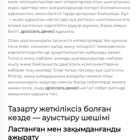
келе, мотоциклшілер мен операторлар отын шығысының
жүріс әдеттері мен жағдайларында өзгеріс болмағанына
қарамастан, оның белгілі түрде артқанын байқайды. Бұл
— жүйе құрылған негізгі дәл ауа реттеуін қамтамасыз ете
алмай қалғанын көрсететін едәуір жұмсақ, бірақ айқын
белгі.
дроссель денесі
құрылғы
Отын шығынындағы түсініксіз көтерілулерді тек құнына
ғана емес, сонымен қатар жану тиімділігі төмендегенін
көрсететіндіктен де ауыртпалықпен қабылдау қажет.
Тиімсіз жану көбірек зиянды шығарындылар, көбірек
жылу және байланысты двигатель компоненттеріне
көбірек тозу әкеледі. Егер толық тексеру ауа сүзгісінің
бітелуі, жану шамдарының жағдайы немесе отын
қысымындағы ақаулар сияқты басқа себептерді жоюға
көмектессе, онда
дроссель денесі
негізгі себеп ретінде
жақыннан қарауға тиіс.
Тазарту жеткіліксіз болған
кезде — ауыстыру шешімі
Ластанған мен зақымданғанды
ажырату