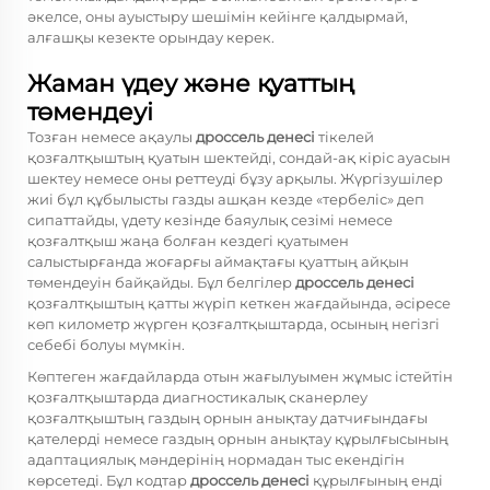
әкелсе, оны ауыстыру шешімін кейінге қалдырмай,
алғашқы кезекте орындау керек.
Жаман үдеу және қуаттың
төмендеуі
Тозған немесе ақаулы
дроссель денесі
тікелей
қозғалтқыштың қуатын шектейді, сондай-ақ кіріс ауасын
шектеу немесе оны реттеуді бұзу арқылы. Жүргізушілер
жиі бұл құбылысты газды ашқан кезде «тербеліс» деп
сипаттайды, үдету кезінде баяулық сезімі немесе
қозғалтқыш жаңа болған кездегі қуатымен
салыстырғанда жоғарғы аймақтағы қуаттың айқын
төмендеуін байқайды. Бұл белгілер
дроссель денесі
қозғалтқыштың қатты жүріп кеткен жағдайында, әсіресе
көп километр жүрген қозғалтқыштарда, осының негізгі
себебі болуы мүмкін.
Көптеген жағдайларда отын жағылуымен жұмыс істейтін
қозғалтқыштарда диагностикалық сканерлеу
қозғалтқыштың газдың орнын анықтау датчиғындағы
қателерді немесе газдың орнын анықтау құрылғысының
адаптациялық мәндерінің нормадан тыс екендігін
көрсетеді. Бұл кодтар
дроссель денесі
құрылғының енді