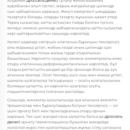
Алдымен
дроссель денесі
тұтыну жинағышының
қорабынан алып тастап, жарық жағдайында цилиндр
ішкі қабырғасын қараңыз. Жеңіл көміртекті шаңдарды
тазартуға болады, оларды тазарту жұмысын қажет етеді.
Терең сызықтар, қатты ыстықтан пайда болған түсінің
өзгеруі немесе цилиндр қабырғасындағы қатты сызықтар
кері қайтарылмайтын зақымды көрсетеді.
Келесі қадамда көпіршік клапаның бұралуын тексеріңіз:
оны жарыққа ұстап, жабық кезде оның цилиндр ішкі
қабырғасымен толық жазық түрде отыратынын
бақылаңыз. Көрінетін саңылау немесе симметриялы емес
отыру клапанның деформацияланғанын көрсетеді, бұл
газдың реттегіштің қандай да бір орнында болса да ауа
ағысына әкеледі. Осьті тексеру үшін оны жан-жаққа ұстап,
шамалы қозғалысқа тапсырыңыз — осьтің қозғалысының
болмауы қалыпты, ал көрінетін қозғалыс осьтің
подшипниктерінің тозғанын растайды.
Соңында, жинақтау қосылысында ауа ағысына әкелетін
трещиналар мен бұралулардың болуын тексеріңіз — ол
үшін орнату беті мен прокладканың отыру орнын
қараңыз. Тек ішкі жағдай ғана қалыпты болса да
дроссель
денесі
орнату герметизациясы бұзылған жағдайда
холостой жүріс пен қозғалтқыштың жұмыс істеу сапасына