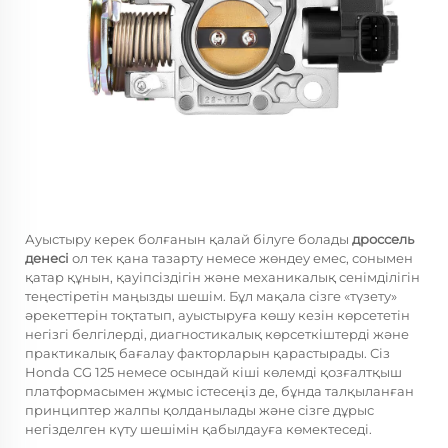
Ауыстыру керек болғанын қалай білуге болады
дроссель
денесі
ол тек қана тазарту немесе жөндеу емес, сонымен
қатар құнын, қауіпсіздігін және механикалық сенімділігін
теңестіретін маңызды шешім. Бұл мақала сізге «түзету»
әрекеттерін тоқтатып, ауыстыруға көшу кезін көрсететін
негізгі белгілерді, диагностикалық көрсеткіштерді және
практикалық бағалау факторларын қарастырады. Сіз
Honda CG 125 немесе осындай кіші көлемді қозғалтқыш
платформасымен жұмыс істесеңіз де, бұнда талқыланған
принциптер жалпы қолданылады және сізге дұрыс
негізделген күту шешімін қабылдауға көмектеседі.