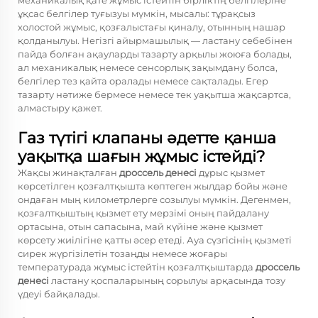
механикалық қате жұмыс істейтін бірліктің белгілеріне
ұқсас белгілер туғызуы мүмкін, мысалы: тұрақсыз
холостой жұмыс, қозғалыстағы қиналу, отынның нашар
қолданылуы. Негізгі айырмашылық — ластану себебінен
пайда болған ақауларды тазарту арқылы жоюға болады,
ал механикалық немесе сенсорлық зақымдану болса,
белгілер тез қайта оралады немесе сақталады. Егер
тазарту нәтиже бермесе немесе тек уақытша жақсартса,
алмастыру қажет.
Газ түтігі клапаны әдетте қанша
уақытқа шағын жұмыс істейді?
Жақсы жинақталған
дроссель денесі
дұрыс қызмет
көрсетілген қозғалтқышта көптеген жылдар бойы және
ондаған мың километрлерге созылуы мүмкін. Дегенмен,
қозғалтқыштың қызмет ету мерзімі оның пайдалану
ортасына, отын сапасына, май күйіне және қызмет
көрсету жиілігіне қатты әсер етеді. Ауа сүзгісінің қызметі
сирек жүргізілетін тозаңды немесе жоғары
температурада жұмыс істейтін қозғалтқыштарда
дроссель
денесі
ластану қоспаларының сорылуы арқасында тозу
үдеуі байқалады.