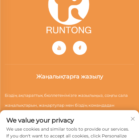
Жаңалықтарға жазылу
Біздің ақпараттық бюллетенімізге жазылыңыз, соңғы сала
жаңалықтарын, жаңартулар мен біздің командадан
түсініктерді алыңыз.
We value your privacy
We use cookies and similar tools to provide our services.
If you don't want to accept all cookies, click Personalize
Жазылу