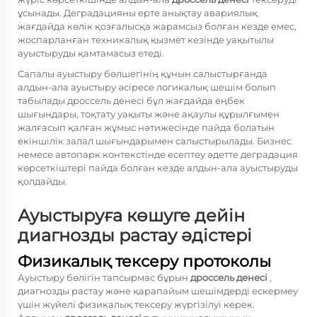
ұсынады. Деградацияны ерте анықтау авариялық
жағдайда көлік қозғалысқа жарамсыз болған кезде емес,
жоспарланған техникалық қызмет кезінде уақытылы
ауыстыруды қамтамасыз етеді.
Сапалы ауыстыру бөлшегінің құнын салыстырғанда
алдын-ала ауыстыру әсіресе логикалық шешім болып
табылады
дроссель денесі
бұл жағдайда еңбек
шығындары, тоқтату уақыты және ақаулы құрылғымен
жалғасып қалған жұмыс нәтижесінде пайда болатын
екіншілік залал шығындарымен салыстырылады. Бизнес
немесе автопарк контекстінде есептеу әдетте деградация
көрсеткіштері пайда болған кезде алдын-ала ауыстыруды
қолдайды.
Ауыстыруға көшуге дейін
диагнозды растау әдістері
Физикалық тексеру протоколы
Ауыстыру бөлігін тапсырмас бұрын
дроссель денесі
,
диагнозды растау және қарапайым шешімдерді ескермеу
үшін жүйелі физикалық тексеру жүргізілуі керек.