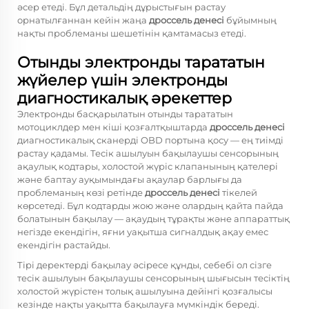
әсер етеді. Бұл детальдің дұрыстығын растау
орнатылғаннан кейін жаңа
дроссель денесі
бұйымның
нақты проблеманы шешетінін қамтамасыз етеді.
Отынды электронды тарататын
жүйелер үшін электронды
диагностикалық әрекеттер
Электронды басқарылатын отынды тарататын
мотоциклдер мен кіші қозғалтқыштарда
дроссель денесі
диагностикалық сканерді OBD портына қосу — ең тиімді
растау қадамы. Тесік ашылуын бақылаушы сенсорының
ақаулық кодтары, холостой жүріс клапанының қателері
және баптау ауқымындағы ақаулар барлығы да
проблеманың көзі ретінде
дроссель денесі
тікелей
көрсетеді. Бұл кодтарды жою және олардың қайта пайда
болатынын бақылау — ақаудың тұрақты және аппараттық
негізде екендігін, яғни уақытша сигналдық ақау емес
екендігін растайды.
Тірі деректерді бақылау әсіресе құнды, себебі ол сізге
тесік ашылуын бақылаушы сенсорының шығысын тесіктің
холостой жүрістен толық ашылуына дейінгі қозғалысы
кезінде нақты уақытта бақылауға мүмкіндік береді.