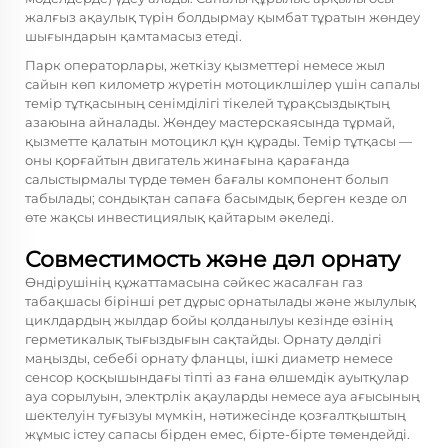
жалғыз ақаулық түрін болдырмау қымбат тұратын жөндеу
шығындарын қамтамасыз етеді.
Парк операторлары, жеткізу қызметтері немесе жыл
сайын көп километр жүретін мотоциклшілер үшін сапалы
темір тұтқасының сенімділігі тікелей тұрақсыздықтың
азаюына айналады. Жөндеу мастерскаясында тұрмай,
қызметте қалатын мотоцикл құн құрады. Темір тұтқасы —
оны қорғайтын двигатель жинағына қарағанда
салыстырмалы түрде төмен бағалы компонент болып
табылады; сондықтан сапаға басымдық берген кезде ол
өте жақсы инвестициялық қайтарым әкеледі.
Совместимость және дәл орнату
Өндірушінің құжаттамасына сәйкес жасалған газ
табақшасы бірінші рет дұрыс орнатылады және жылулық
циклдардың жылдар бойы қолданылуы кезінде өзінің
герметикалық тығыздығын сақтайды. Орнату дәлдігі
маңызды, себебі орнату фланцы, ішкі диаметр немесе
сенсор қосқышындағы тіпті аз ғана өлшемдік ауытқулар
ауа сорылуын, электрлік ақауларды немесе ауа ағысының
шектелуін туғызуы мүмкін, нәтижесінде қозғалтқыштың
жұмыс істеу сапасы бірден емес, бірте-бірте төмендейді.