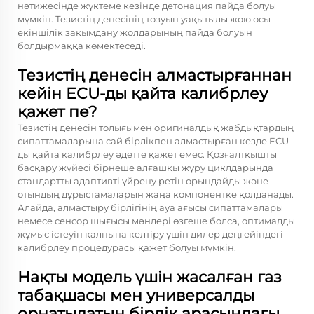
нәтижесінде жүктеме кезінде детонация пайда болуы
мүмкін. Тезистің денесінің тозуын уақытылы жою осы
екіншілік зақымдану жолдарының пайда болуын
болдырмаққа көмектеседі.
Тезистің денесін алмастырғаннан
кейін ECU-ды қайта калибрлеу
қажет пе?
Тезистің денесін толығымен оригиналдық жабдықтардың
сипаттамаларына сай бірлікпен алмастырған кезде ECU-
ды қайта калибрлеу әдетте қажет емес. Қозғалтқышты
басқару жүйесі бірнеше алғашқы жүру циклдарында
стандартты адаптивті үйрену ретін орындайды және
отындың дұрыстамаларын жаңа компонентке қолданады.
Алайда, алмастыру бірлігінің ауа ағысы сипаттамалары
немесе сенсор шығысы мәндері өзгеше болса, оптималды
жұмыс істеуін қалпына келтіру үшін дилер деңгейіндегі
калибрлеу процедурасы қажет болуы мүмкін.
Нақты модель үшін жасалған газ
табақшасы мен универсалды
орнатылатын бірлік арасындағы