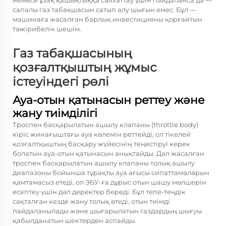
немесе ұзақ қашықтыққа саяхаттау үшін пайдаланса да —
сапалы газ табақшасын сатып алу шығын емес. Бұл —
машинаға жасалған барлық инвестицияны қорғайтын
тәжірибелік шешім.
Газ табақшасының
қозғалтқыштың жұмыс
істеуіндегі рөлі
Ауа-отын қатынасын реттеу және
жану тиімділігі
Троспен басқарылатын ашылу клапаны (throttle body)
кіріс жинағыштағы ауа көлемін реттейді, ол тікелей
қозғалтқыштың басқару жүйесінің теңестіруі керек
болатын ауа-отын қатынасын анықтайды. Дәл жасалған
троспен басқарылатын ашылу клапаны толық ашылу
диапазоны бойынша тұрақты ауа ағысы сипаттамаларын
қамтамасыз етеді, ол ЭБУ-ға дұрыс отын шашу мөлшерін
есептеу үшін дәл деректер береді. Бұл тепе-теңдік
сақталған кезде жану толық өтеді, отын тиімді
пайдаланылады және шығарылатын газдардың шығуы
қабылданатын шектерден аспайды.