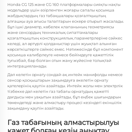
Honda CG 125 және CG 160 платформалары сияқты нақты
модельдер үшін әзірленген жоғары сапалы қосымша
жабдықтардың газ табақшалары қозғалтқыштың
алғашқы ауа ағысы талаптарын ескере отырып жасалады.
Бұл ішкі диаметр, көбелек клапанының геометриясы
және сенсордың техникалық сипаттамалары
қозғалтқыштың конструкциялық параметрлеріне сәйкес
келеді, ал әртүрлі қолданыстар үшін жуықтап алынған
көрсеткіштерге сәйкес емес. Нәтижесінде бұл компонент
қосымша калибрлеуге немесе бейімдеуге қажеттілік
туғызбай, бар болған отын жану жүйесіне толықтай
интеграцияланады.
Дәл келетін орнату сондай-ақ интейк манифолды немесе
сенсор қосқыштарын зақымдауға әкелетін орнату
қателерінің қаупін азайтады. Интейк жолы мен электрлік
тізбекке дәл келетін газ табағы орнатудың қажетті
дағдысы мен уақытын азайтады, бұл еңбек шығындарын
төмендетеді және алмастыру процесі кезіндегі екіншілік
зақымдану қаупін азайтады.
Газ табағының алмастырылуы
қажет болған кезін анықтау