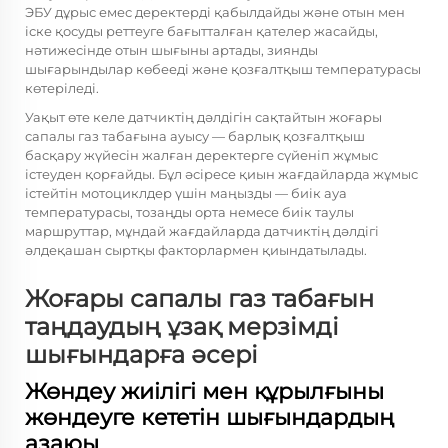
ЭБУ дұрыс емес деректерді қабылдайды және отын мен
іске қосуды реттеуге бағытталған қателер жасайды,
нәтижесінде отын шығыны артады, зиянды
шығарындылар көбееді және қозғалтқыш температурасы
көтеріледі.
Уақыт өте келе датчиктің дәлдігін сақтайтын жоғары
сапалы газ табағына ауысу — барлық қозғалтқыш
басқару жүйесін жалған деректерге сүйеніп жұмыс
істеуден қорғайды. Бұл әсіресе қиын жағдайларда жұмыс
істейтін мотоциклдер үшін маңызды — биік ауа
температурасы, тозаңды орта немесе биік таулы
маршруттар, мұндай жағдайларда датчиктің дәлдігі
әлдеқашан сыртқы факторлармен қиындатылады.
Жоғары сапалы газ табағын
таңдаудың ұзақ мерзімді
шығындарға әсері
Жөндеу жиілігі мен құрылғыны
жөндеуге кететін шығындардың
азаюы