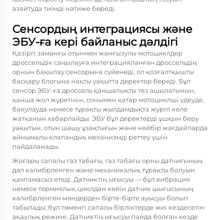
азайтуда тиімді нәтиже береді.
Сенсордың интеграциясы және
ЭБУ-ға кері байланыс дәлдігі
Қазіргі заманғы отынмен жанғызулы мотоциклдер
дроссельдік саңылауға интеграцияланған дроссельдің
орнын бақылау сенсорына сүйенеді, ол қозғалтқышты
басқару блогына нақты уақытта деректер береді. Бұл
сенсор ЭБУ-ға дроссель қаншалықты тез ашылатынын,
қанша жол жүретінін, сонымен қатар мотоциклші үдеуде,
баяулауда немесе тұрақты жылдамдықта жүріп келе
жатқанын хабарлайды. ЭБУ бұл деректерді ұшқын беру
уақытын, отын шашу ұзақтығын және кейбір жағдайларда
айнымалы клапандық механизмді реттеу үшін
пайдаланады.
Жоғары сапалы газ табағы, газ табағы орны датчиғының
дәл калибрленген және механикалық тұрақты болуын
қамтамасыз етеді. Датчиктің ығысуы — бұл вибрация
немесе термиялық циклдан кейін датчик шығысының
калибрленген мәндерден бірте-бірте ауысуы болып
табылады; бұл төменгі сапалы бірліктерде жиі кездесетін
ақаулық режимі. Датчиктің ығысуы пайда болған кезде