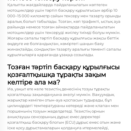
Қалыпты жағдайларда пайдаланылатын көптеген
мотоциклдер үшін тәртіп басқару құрылғысын әрбір 10
000–15 000 километр сайын тексеру мен тазарту орынды
аралық болып табылады. Тозған, көп трафикті, ыстық ауа
райында немесе тозған аймақтарда пайдаланылатын
мотоциклдер үшін тексеруді жиілеу тиімді болуы мүмкін.
Жоғары сапалы тәртіп басқару құрылғысы жақсы беттік
өңдеуге ие болғандықтан, көміртегі шаңын баяу
жинақтайды, сондықтан тазарту аралығы төменгі сапалы
құрылғыларға қарағанда ұзаққа созылады.
Тозған тәртіп басқару құрылғысы
қозғалтқышқа тұрақты зақым
келтіре ала ма?
Иә, уақыт өте келе тезистің денесінің тозуы тұрақты
қозғалтқыш зақымдануына әкелуі мүмкін. Вакуумдық
жарықтар кеміген отын-ауа қоспасын тудырады, бұл
цилиндрдегі температураны көтереді және клапан мен
поршеньнің тозуын жеделдетеді. Тезистің орнын
анықтаушы сенсорының дұрыс емес деректері
қозғалтқыш басқару блогын (ECU) дұрыс емес отын және
іске қосу дұрыстамаларын қолдануға итермелейді,