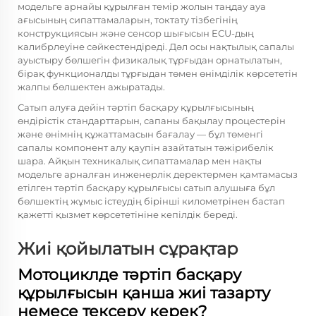
модельге арнайы құрылған темір жолын таңдау ауа
ағысының сипаттамаларын, токтату тізбегінің
конструкциясын және сенсор шығысын ECU-дың
калибрлеуіне сәйкестендіреді. Дәл осы нақтылық сапалы
ауыстыру бөлшегін физикалық тұрғыдан орнатылатын,
бірақ функционалды тұрғыдан төмен өнімділік көрсететін
жалпы бөлшектен ажыратады.
Сатып алуға дейін тәртіп басқару құрылғысының
өндірістік стандарттарын, сапаны бақылау процестерін
және өнімнің құжаттамасын бағалау — бұл төменгі
сапалы компонент алу қаупін азайтатын тәжірибелік
шара. Айқын техникалық сипаттамалар мен нақты
модельге арналған инженерлік деректермен қамтамасыз
етілген тәртіп басқару құрылғысы сатып алушыға бұл
бөлшектің жұмыс істеудің бірінші километрінен бастап
қажетті қызмет көрсететініне кепілдік береді.
Жиі қойылатын сұрақтар
Мотоциклде тәртіп басқару
құрылғысын қанша жиі тазарту
немесе тексеру керек?