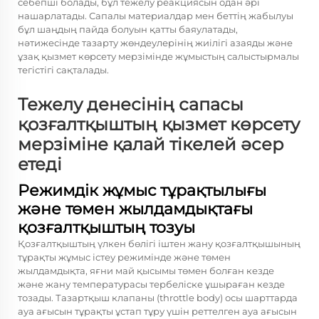
себепші болады, бұл тежелу реакциясын одан әрі
нашарлатады. Сапалы материалдар мен беттің жабылуы
бұл шаңдың пайда болуын қатты баяулатады,
нәтижесінде тазарту жөндеулерінің жиілігі азаяды және
ұзақ қызмет көрсету мерзімінде жұмыстың салыстырмалы
тегістігі сақталады.
Тежелу денесінің сапасы
қозғалтқыштың қызмет көрсету
мерзіміне қалай тікелей әсер
етеді
Режимдік жұмыс тұрақтылығы
және төмен жылдамдықтағы
қозғалтқыштың тозуы
Қозғалтқыштың үлкен бөлігі іштен жану қозғалтқышының
тұрақты жұмыс істеу режимінде және төмен
жылдамдықта, яғни май қысымы төмен болған кезде
және жану температурасы тербеліске ұшыраған кезде
тозады. Тазартқыш клапаны (throttle body) осы шарттарда
ауа ағысын тұрақты ұстап тұру үшін реттелген ауа ағысын