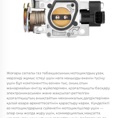
Жоғары сапалы газ табақшасының мотоциклдың ұзақ
мерзімді жұмыс істеуі үшін неге маңызды екенін түсіну
үшін бұл компоненттің өзінен тыс, оның отын
жанармайын енгізу жүйелерімен, қозғалтқышты басқару
электроникасымен және жақсылап реттелген
қозғалтқыштың анықтайтын механикалық дәлдіктерімен
қалай өзара әрекеттесетінін қарастыру керек. Күнделікті
өз мотоциклдарына сүйенетін мотоциклшілер үшін —
олар оны жолда жүру үшін, коммерциялық мақсатта