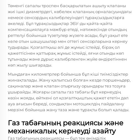
Төменгі сапалы троспен басқарылатын ашылу клапаны
жиі ішкі диаметрдегі, көбелек клапаның орналасуындағы
немесе сенсордың калибрлеуіндегі тұрақсыздықтарға
әкеледі. Бұл тұрақсыздықтар ЭБУ-ды қайта-қайта
компенсациялауға мәжбүр етеді, нәтижесінде отындың
реттелуі бойынша түзетулер жүзеге асады, бұл уақыт өте
келе отын шашушылар мен оттегі сенсорларына кернеу
тудырады. Қозғалтқыш әлі де жұмыс істейді, бірақ ол
қажеттісінен қаттырақ жұмыс істейді, яғни отынды көп
тұтынады және дұрыс калибрленген жүйе өндіретіннен
көп жылу шығарады.
Мыңдаған километрлер бойынша бұл кіші тиімсіздіктер
жинақталады. Жану қалыпсыз болған кезде поршеньдер,
сақиналар және клапан отырғызу орындары тез тозуға
ұшырайды. Жоғары сапалы газ табағы бұл кернеудің
көзін жояды, өйткені ол қозғалтқыштың қажет ететін дәл
ауа ағысын береді, сондықтан мотоциклдің пайдалану
мерзімі бойынша жану таза және тұрақты болып қалады.
Газ табағының реакциясы және
механикалық кернеуді азайту
Газ табағының реакциясы — бұл тек өнімділік