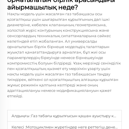
айырмашылық неде?
Нақты модель үшін жасалған газ табақшасы осы
қозғалтқыш үшін шығарылған құрылғының дәл ішкі
диаметріне, көбелек клапанының геометриясына,
холостой жүріс контурының конструкциясына және
сенсорлардың техникалық сипаттамаларына сәйкес
келетіндей етіп жобаланған. Ал универсалды
орнатылатын бірлік бірнеше модельдің талаптарын
жуықтап қанағаттандыруға арналған, бұл жиі осы
параметрлердің біреуінде немесе бірнешеуінде
компромисстің болуын білдіреді. Ұзақ мерзімді сенімділік
пен қозғалтқыштың қызмет ету мерзімін ұзарту үшін
нақты модель үшін жасалған газ табақшасын таңдау
тиімдірек, өйткені ол қозғалтқыштың алғашқы құрылған
жұмыс режимін қалпына келтіреді және оның
адаптациялануы немесе модификациялануын қажет
етпейді.
Алдыңғы :
Газ табағы құрылғысын қашан ауыстыру керек екенін қалай білуге болады?
Келесі :
Мотоциклмен жүретіндер неге реттегіш денесін кезекті тексеруі керек?