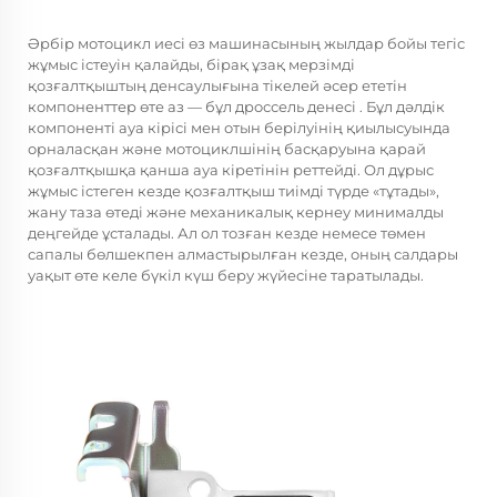
Әрбір мотоцикл иесі өз машинасының жылдар бойы тегіс
жұмыс істеуін қалайды, бірақ ұзақ мерзімді
қозғалтқыштың денсаулығына тікелей әсер ететін
компоненттер өте аз — бұл
дроссель денесі
. Бұл дәлдік
компоненті ауа кірісі мен отын берілуінің қиылысуында
орналасқан және мотоциклшінің басқаруына қарай
қозғалтқышқа қанша ауа кіретінін реттейді. Ол дұрыс
жұмыс істеген кезде қозғалтқыш тиімді түрде «тұтады»,
жану таза өтеді және механикалық кернеу минималды
деңгейде ұсталады. Ал ол тозған кезде немесе төмен
сапалы бөлшекпен алмастырылған кезде, оның салдары
уақыт өте келе бүкіл күш беру жүйесіне таратылады.