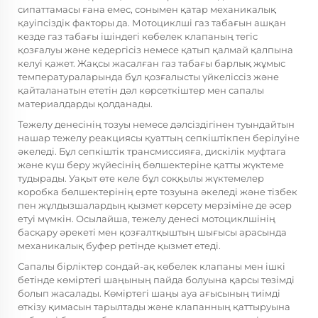
сипаттамасы ғана емес, сонымен қатар механикалық
қауіпсіздік факторы да. Мотоциклші газ табағын ашқан
кезде газ табағы ішіндегі көбелек клапаның тегіс
қозғалуы және кедергісіз немесе қатып қалмай қалпына
келуі қажет. Жақсы жасалған газ табағы барлық жұмыс
температураларында бұл қозғалысты үйкеліссіз және
қайталанатын ететін дәл көрсеткіштер мен сапалы
материалдарды қолданады.
Тежелу денесінің тозуы немесе дәлсіздігінен туындайтын
нашар тежелу реакциясы қуаттың сепкіштікпен берілуіне
әкеледі. Бұл сепкіштік трансмиссияға, дискілік муфтага
және күш беру жүйесінің бөлшектеріне қатты жүктеме
тудырады. Уақыт өте келе бұл соққылы жүктемелер
коробка бөлшектерінің ерте тозуына әкеледі және тізбек
пен жұлдызшалардың қызмет көрсету мерзіміне де әсер
етуі мүмкін. Осылайша, тежелу денесі мотоциклшінің
басқару әрекеті мен қозғалтқыштың шығысы арасында
механикалық буфер ретінде қызмет етеді.
Сапалы бірліктер сондай-ақ көбелек клапаны мен ішкі
бетінде көміртегі шаңының пайда болуына қарсы төзімді
болып жасалады. Көміртегі шаңы ауа ағысының тиімді
өткізу қимасын тарылтады және клапанның қаттыруына