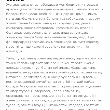
Жоғары сапалы газ табақшасы мен бюджеттік нұсқасы
арасындағы бастапқы құнының айырмашылығы жиі әлсіз
болады, бірақ одан кейінгі шығындар айырмашылығы
маңызды болуы мүмкін. Сапалы газ табақшасын тазарту
жиілігі төмен болады, оның калибрлеуі ұзақ уақыт
сақталады және материалдың тұрақтылығы жоғары
болғандықтан, орнату фланцтарында вакуумдық
жарықтар пайда болу ықтималдығы төмендейді. Бұл
факторлардың әрқайсысы мотоциклдің қызмет көрсету
мерзімі ішінде қажетті сервиске қатынас жиілігін
азайтады.
Темір тұтқасының орнатылуындағы вакуумдық жарықтар
төмен сапалы бірліктерде ерекше кең тараған және
зиянды ақаулық түрі болып табылады. Жарық арқылы
өлшенбеген ауа шығысы жанармай-ауа қоспасына түседі,
нәтижесінде электрондық басқару блогы (ECU) толық
компенсациялай алмайтын аз оттегілі жағдай пайда
болады. Ұзақ мерзімді аз оттегілі жұмыс режимінде жану
температурасы көтеріледі, клапан отырғызу
орындарының тозуы, поршень табанының әртүрлілігі
және шығарылатын газдарды тазартатын каталитикалық
түрлендіргіштің тозуы (шығарылатын газдарды реттейтін
моделдерде) үдеу алады. Сапалы құрылыс арқылы осы