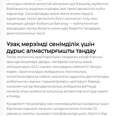
сенсоры немесе холостой айналым ауа бақылау жүйесіне
байланысты ақаулық кодтары жиі такел денесінің күйін
көрсетеді. Сенсорларды жеке-жеке алмастыруға
қарағанда, такел денесінің бүкіл жинағын тозу мен
өлшемдік дәлдік бойынша бағалау — қайталанатын
жөндеуден аулақ болуға мүмкіндік беретін тиімдірек
диагностикалық тәсіл.
Ұзақ мерзімді сенімділік үшін
дұрыс алмастырғышты таңдау
Темір жолының ауыстырылуын таңдаған кезде бірінші
орында өлшемдік дәлдік, материал сапасы және
мотоциклдың ECU-сымен сенсордың сәйкестігі болуы
керек. Оригиналдық жабдықтың техникалық
сипаттамаларына сәйкес жасалған құрылғы двигательдің
жобаланған жұмыс параметрлерін қайтарып береді,
сонымен қатар бағдарламалық жабдықты реттеуді
немесе отын жүйесіне қосымша өзгерістер енгізуді қажет
етпейді.
Күнделікті тасымалдау мен коммерциялық қолданыс үшін
бірнеше нарықта кеңінен қолданылатын Honda CG
сериясы сияқты танымал платформалар үшін, белгілі бір