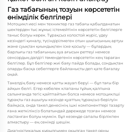
Газ табағының тозуын көрсететін
өнімділік белгілері
Мотоцикл иесі мен техниктер газ табағы қабылданатын
шектерден тыс жұмыс істемейтінін көрсететін белгілерге
таныс болуы керек. Тұрақсыз холостой жүріс, үдеу
кезіндегі қиналу, түсіндірілмеген отын шығысының артуы
және суықтан қиындықпен іске қосылу — бұлардың
барлығы газ табағының ауа ағысын реттеуі немесе
сенсордың дәлдігі төмендегенін көрсететін кең тараған
белгілер. Бұл белгілер жиі баяу пайда болады, сондықтан
оларды басқа себептерге байланысты деп қате бағалау
оңай.
Такелдің баяу немесе қатты жауап беруі — бұл тағы бір
айқын белгі. Егер көбелек клапаны тұйық қалпына
салынғанда тегіс қайтпайтын болса немесе мотоциклші
тұрақты газ ашылуы кезінде қуаттың тұрақсыз берілуін
байқаса, онда такел денесінің ішкі компоненттері тазарту
ғана жеткіліксіз болатындай дәрежеде тозған немесе
ластанған болуы мүмкін. Бұл кезеңде сапалы бірлікпен
алмастыру — ең сенімді шешім.
Диагностикалық құрылғымен оқылған такел орны