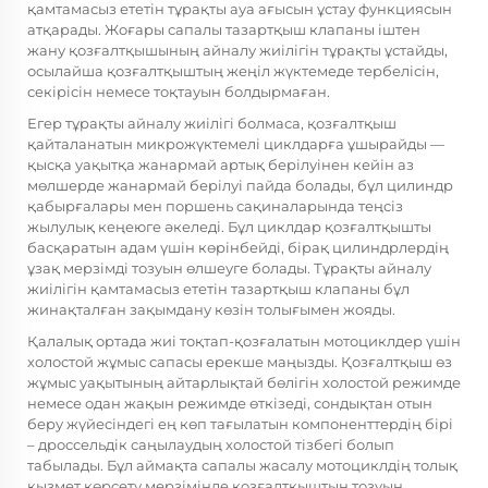
қамтамасыз ететін тұрақты ауа ағысын ұстау функциясын
атқарады. Жоғары сапалы тазартқыш клапаны іштен
жану қозғалтқышының айналу жиілігін тұрақты ұстайды,
осылайша қозғалтқыштың жеңіл жүктемеде тербелісін,
секірісін немесе тоқтауын болдырмаған.
Егер тұрақты айналу жиілігі болмаса, қозғалтқыш
қайталанатын микрожүктемелі циклдарға ұшырайды —
қысқа уақытқа жанармай артық берілуінен кейін аз
мөлшерде жанармай берілуі пайда болады, бұл цилиндр
қабырғалары мен поршень сақиналарында теңсіз
жылулық кеңеюге әкеледі. Бұл циклдар қозғалтқышты
басқаратын адам үшін көрінбейді, бірақ цилиндрлердің
ұзақ мерзімді тозуын өлшеуге болады. Тұрақты айналу
жиілігін қамтамасыз ететін тазартқыш клапаны бұл
жинақталған зақымдану көзін толығымен жояды.
Қалалық ортада жиі тоқтап-қозғалатын мотоциклдер үшін
холостой жұмыс сапасы ерекше маңызды. Қозғалтқыш өз
жұмыс уақытының айтарлықтай бөлігін холостой режимде
немесе одан жақын режимде өткізеді, сондықтан отын
беру жүйесіндегі ең көп тағылатын компоненттердің бірі
– дроссельдік саңылаудың холостой тізбегі болып
табылады. Бұл аймақта сапалы жасалу мотоциклдің толық
қызмет көрсету мерзімінде қозғалтқыштың тозуын