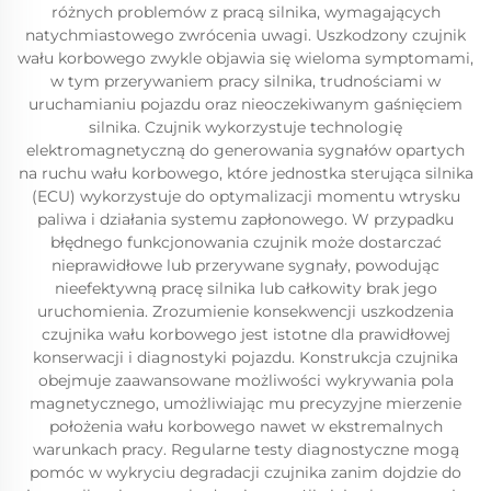
różnych problemów z pracą silnika, wymagających
natychmiastowego zwrócenia uwagi. Uszkodzony czujnik
wału korbowego zwykle objawia się wieloma symptomami,
w tym przerywaniem pracy silnika, trudnościami w
uruchamianiu pojazdu oraz nieoczekiwanym gaśnięciem
silnika. Czujnik wykorzystuje technologię
elektromagnetyczną do generowania sygnałów opartych
na ruchu wału korbowego, które jednostka sterująca silnika
(ECU) wykorzystuje do optymalizacji momentu wtrysku
paliwa i działania systemu zapłonowego. W przypadku
błędnego funkcjonowania czujnik może dostarczać
nieprawidłowe lub przerywane sygnały, powodując
nieefektywną pracę silnika lub całkowity brak jego
uruchomienia. Zrozumienie konsekwencji uszkodzenia
czujnika wału korbowego jest istotne dla prawidłowej
konserwacji i diagnostyki pojazdu. Konstrukcja czujnika
obejmuje zaawansowane możliwości wykrywania pola
magnetycznego, umożliwiając mu precyzyjne mierzenie
położenia wału korbowego nawet w ekstremalnych
warunkach pracy. Regularne testy diagnostyczne mogą
pomóc w wykryciu degradacji czujnika zanim dojdzie do