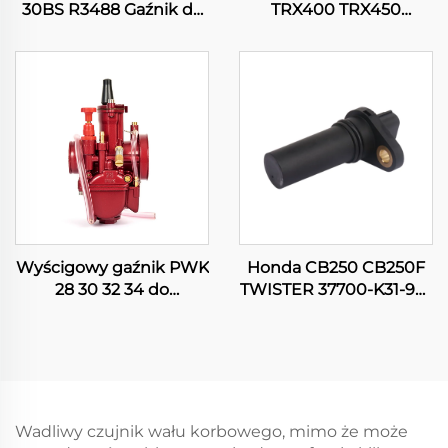
30BS R3488 Gaźnik do
TRX400 TRX450
motocykla, pitbika,
Fourtrax Rancher
skutera, silnika
Foreman 300 350 400
450 Gaźnik
Wyścigowy gaźnik PWK
Honda CB250 CB250F
28 30 32 34 do
TWISTER 37700-K31-901
motocykli terenowych,
Czujnik położenia wału
pitbike'ów,
korbowego
motocrossowych, ATV,
quadów i skuterów
Wadliwy czujnik wału korbowego, mimo że może