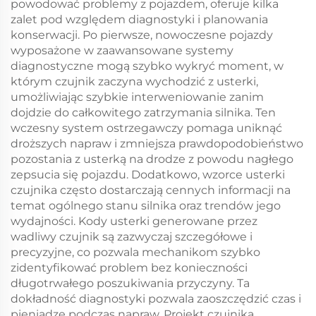
powodować problemy z pojazdem, oferuje kilka
zalet pod względem diagnostyki i planowania
konserwacji. Po pierwsze, nowoczesne pojazdy
wyposażone w zaawansowane systemy
diagnostyczne mogą szybko wykryć moment, w
którym czujnik zaczyna wychodzić z usterki,
umożliwiając szybkie interweniowanie zanim
dojdzie do całkowitego zatrzymania silnika. Ten
wczesny system ostrzegawczy pomaga uniknąć
droższych napraw i zmniejsza prawdopodobieństwo
pozostania z usterką na drodze z powodu nagłego
zepsucia się pojazdu. Dodatkowo, wzorce usterki
czujnika często dostarczają cennych informacji na
temat ogólnego stanu silnika oraz trendów jego
wydajności. Kody usterki generowane przez
wadliwy czujnik są zazwyczaj szczegółowe i
precyzyjne, co pozwala mechanikom szybko
zidentyfikować problem bez konieczności
długotrwałego poszukiwania przyczyny. Ta
dokładność diagnostyki pozwala zaoszczędzić czas i
pieniądze podczas napraw. Projekt czujnika