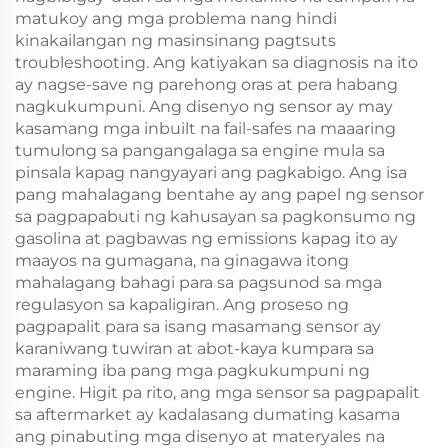
matukoy ang mga problema nang hindi
kinakailangan ng masinsinang pagtsuts
troubleshooting. Ang katiyakan sa diagnosis na ito
ay nagse-save ng parehong oras at pera habang
nagkukumpuni. Ang disenyo ng sensor ay may
kasamang mga inbuilt na fail-safes na maaaring
tumulong sa pangangalaga sa engine mula sa
pinsala kapag nangyayari ang pagkabigo. Ang isa
pang mahalagang bentahe ay ang papel ng sensor
sa pagpapabuti ng kahusayan sa pagkonsumo ng
gasolina at pagbawas ng emissions kapag ito ay
maayos na gumagana, na ginagawa itong
mahalagang bahagi para sa pagsunod sa mga
regulasyon sa kapaligiran. Ang proseso ng
pagpapalit para sa isang masamang sensor ay
karaniwang tuwiran at abot-kaya kumpara sa
maraming iba pang mga pagkukumpuni ng
engine. Higit pa rito, ang mga sensor sa pagpapalit
sa aftermarket ay kadalasang dumating kasama
ang pinabuting mga disenyo at materyales na