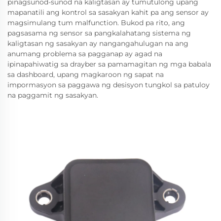
pinagsunod-sunod na kaligtasan ay tumutulong upang
mapanatili ang kontrol sa sasakyan kahit pa ang sensor ay
magsimulang tum malfunction. Bukod pa rito, ang
pagsasama ng sensor sa pangkalahatang sistema ng
kaligtasan ng sasakyan ay nangangahulugan na ang
anumang problema sa pagganap ay agad na
ipinapahiwatig sa drayber sa pamamagitan ng mga babala
sa dashboard, upang magkaroon ng sapat na
impormasyon sa paggawa ng desisyon tungkol sa patuloy
na paggamit ng sasakyan.