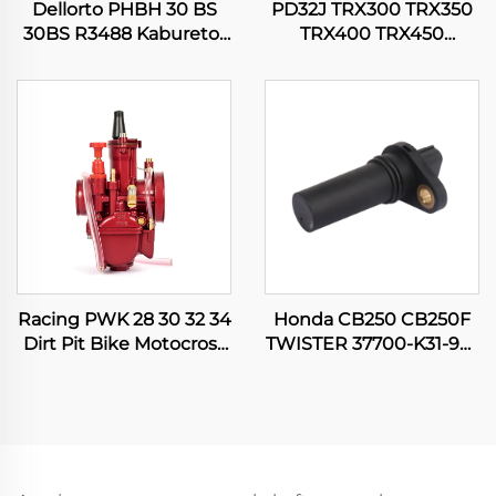
Dellorto PHBH 30 BS
PD32J TRX300 TRX350
30BS R3488 Kaburetor
TRX400 TRX450
ng Motor sa Pit Dirt
Fourtrax Rancher
Bike Scooter Engine
Foreman 300 350 400
450 Kaburetor ng Motor
Racing PWK 28 30 32 34
Honda CB250 CB250F
Dirt Pit Bike Motocross
TWISTER 37700-K31-901
Kaburetor ng Motor na
Sensors ng Posisyon ng
Pangkarera ATV Quad
Pagsukat ng Motorsiklo
Scooter