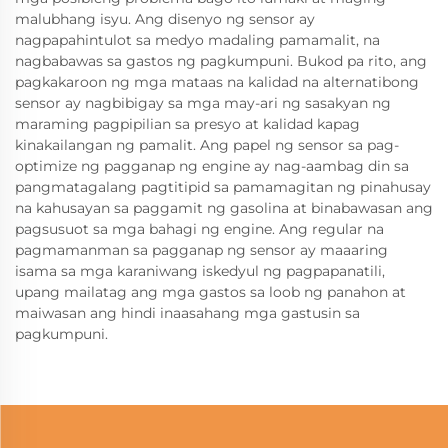
malubhang isyu. Ang disenyo ng sensor ay
nagpapahintulot sa medyo madaling pamamalit, na
nagbabawas sa gastos ng pagkumpuni. Bukod pa rito, ang
pagkakaroon ng mga mataas na kalidad na alternatibong
sensor ay nagbibigay sa mga may-ari ng sasakyan ng
maraming pagpipilian sa presyo at kalidad kapag
kinakailangan ng pamalit. Ang papel ng sensor sa pag-
optimize ng pagganap ng engine ay nag-aambag din sa
pangmatagalang pagtitipid sa pamamagitan ng pinahusay
na kahusayan sa paggamit ng gasolina at binabawasan ang
pagsusuot sa mga bahagi ng engine. Ang regular na
pagmamanman sa pagganap ng sensor ay maaaring
isama sa mga karaniwang iskedyul ng pagpapanatili,
upang mailatag ang mga gastos sa loob ng panahon at
maiwasan ang hindi inaasahang mga gastusin sa
pagkumpuni.