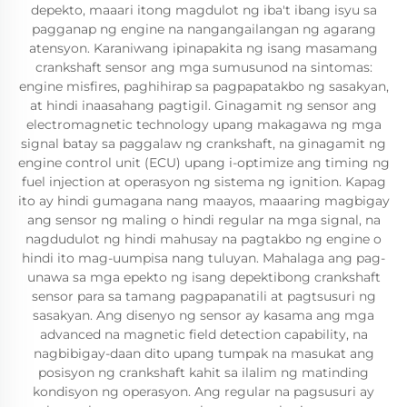
depekto, maaari itong magdulot ng iba't ibang isyu sa
pagganap ng engine na nangangailangan ng agarang
atensyon. Karaniwang ipinapakita ng isang masamang
crankshaft sensor ang mga sumusunod na sintomas:
engine misfires, paghihirap sa pagpapatakbo ng sasakyan,
at hindi inaasahang pagtigil. Ginagamit ng sensor ang
electromagnetic technology upang makagawa ng mga
signal batay sa paggalaw ng crankshaft, na ginagamit ng
engine control unit (ECU) upang i-optimize ang timing ng
fuel injection at operasyon ng sistema ng ignition. Kapag
ito ay hindi gumagana nang maayos, maaaring magbigay
ang sensor ng maling o hindi regular na mga signal, na
nagdudulot ng hindi mahusay na pagtakbo ng engine o
hindi ito mag-uumpisa nang tuluyan. Mahalaga ang pag-
unawa sa mga epekto ng isang depektibong crankshaft
sensor para sa tamang pagpapanatili at pagtsusuri ng
sasakyan. Ang disenyo ng sensor ay kasama ang mga
advanced na magnetic field detection capability, na
nagbibigay-daan dito upang tumpak na masukat ang
posisyon ng crankshaft kahit sa ilalim ng matinding
kondisyon ng operasyon. Ang regular na pagsusuri ay