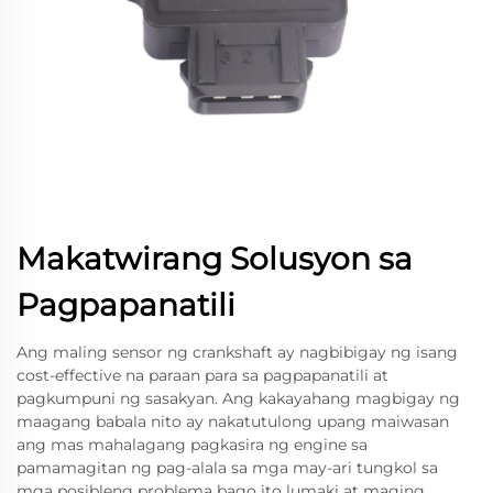
Makatwirang Solusyon sa
Pagpapanatili
Ang maling sensor ng crankshaft ay nagbibigay ng isang
cost-effective na paraan para sa pagpapanatili at
pagkumpuni ng sasakyan. Ang kakayahang magbigay ng
maagang babala nito ay nakatutulong upang maiwasan
ang mas mahalagang pagkasira ng engine sa
pamamagitan ng pag-alala sa mga may-ari tungkol sa
mga posibleng problema bago ito lumaki at maging