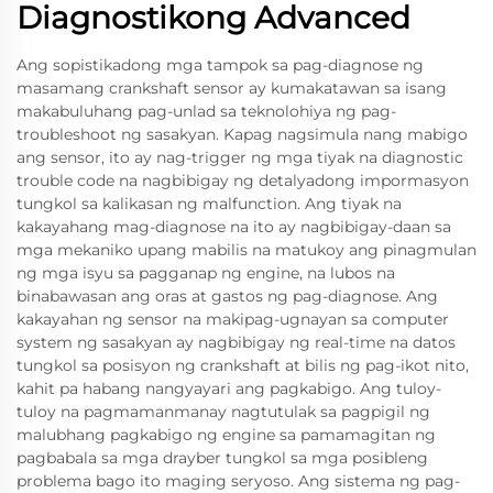
Diagnostikong Advanced
Ang sopistikadong mga tampok sa pag-diagnose ng
masamang crankshaft sensor ay kumakatawan sa isang
makabuluhang pag-unlad sa teknolohiya ng pag-
troubleshoot ng sasakyan. Kapag nagsimula nang mabigo
ang sensor, ito ay nag-trigger ng mga tiyak na diagnostic
trouble code na nagbibigay ng detalyadong impormasyon
tungkol sa kalikasan ng malfunction. Ang tiyak na
kakayahang mag-diagnose na ito ay nagbibigay-daan sa
mga mekaniko upang mabilis na matukoy ang pinagmulan
ng mga isyu sa pagganap ng engine, na lubos na
binabawasan ang oras at gastos ng pag-diagnose. Ang
kakayahan ng sensor na makipag-ugnayan sa computer
system ng sasakyan ay nagbibigay ng real-time na datos
tungkol sa posisyon ng crankshaft at bilis ng pag-ikot nito,
kahit pa habang nangyayari ang pagkabigo. Ang tuloy-
tuloy na pagmamanmanay nagtutulak sa pagpigil ng
malubhang pagkabigo ng engine sa pamamagitan ng
pagbabala sa mga drayber tungkol sa mga posibleng
problema bago ito maging seryoso. Ang sistema ng pag-