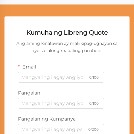
Kumuha ng Libreng Quote
Ang aming kinatawan ay makikipag-ugnayan sa
iyo sa lalong madaling panahon.
Email
0/100
Pangalan
0/100
Pangalan ng Kumpanya
0/200