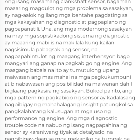
Ang isang masamang crankshaft sensor, bagaman
maaaring magdulot ng mga problema sa sasakyan,
ay nag-aalok ng ilang mga bentahe pagdating sa
mga kakayahan ng diagnostic at pagpaplano ng
pagpapanatili. Una, ang mga modernong sasakyan
na may mga sopistikadong sistema ng diagnostic
ay maaaring mabilis na makilala kung kailan
nagsisimula pabagsak ang sensor, na
nagpapahintulot ng maagang interbensyon bago
mangyari ang ganap na pagkabigo ng engine. Ang
maagang babala na ito ay tumutulong upang
maiwasan ang mas mahal na mga pagkukumpuni
at binabawasan ang posibilidad na maiwanan dahil
biglaang pagkasira ng sasakyan. Bukod pa rito, ang
mga pattern ng pagkabigo ng sensor ay kadalasang
nagbibigay ng mahahalagang insight patungkol sa
pangkalahatang kalusugan at mga uso ng
performance ng engine. Ang mga diagnostic
trouble code na nabuo ng isang nagpapahina ng
sensor ay karaniwang tiyak at detalyado, na
nagbibigay-daan sa mga mekaniko na tumpak na