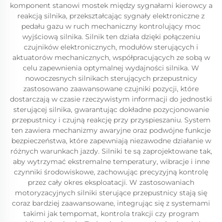
komponent stanowi mostek między sygnałami kierowcy a
reakcją silnika, przekształcając sygnały elektroniczne z
pedału gazu w ruch mechaniczny kontrolujący moc
wyjściową silnika. Silnik ten działa dzięki połączeniu
czujników elektronicznych, modułów sterujących i
aktuatorów mechanicznych, współpracujących ze sobą w
celu zapewnienia optymalnej wydajności silnika. W
nowoczesnych silnikach sterujących przepustnicy
zastosowano zaawansowane czujniki pozycji, które
dostarczają w czasie rzeczywistym informacji do jednostki
sterującej silnika, gwarantując dokładne pozycjonowanie
przepustnicy i czujną reakcję przy przyspieszaniu. System
ten zawiera mechanizmy awaryjne oraz podwójne funkcje
bezpieczeństwa, które zapewniają niezawodne działanie w
różnych warunkach jazdy. Silniki te są zaprojektowane tak,
aby wytrzymać ekstremalne temperatury, wibracje i inne
czynniki środowiskowe, zachowując precyzyjną kontrolę
przez cały okres eksploatacji. W zastosowaniach
motoryzacyjnych silniki sterujące przepustnicy stają się
coraz bardziej zaawansowane, integrując się z systemami
takimi jak tempomat, kontrola trakcji czy program