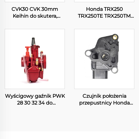
CVK30 CVK 30mm
Honda TRX250
Keihin do skutera,
TRX250TE TRX250TM
motocykla, ATV, quada,
FOURTRAX RECON 250
gaźnik silnikowy
ES Gaźnik silnika ATV
quada
Wyścigowy gaźnik PWK
Czujnik położenia
28 30 32 34 do
przepustnicy Honda
motocykli terenowych,
CBF125 CBR125 CBR150
pitbike'ów,
CBR250R CG150 TITAN
motocrossowych, ATV,
do motocykla
quadów i skuterów