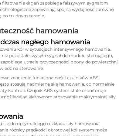
 filtrowanie drgań zapobiega fałszywym sygnałom
technologiczne zapewniają spójną wydajność zarówno
ę po trudnym terenie.
uteczność hamowania
odczas nagłego hamowania
okowaniu kół w sytuacjach intensywnego hamowania.
j niż pozostałe, wysyła sygnał do modułu sterującego,
a zapobiega utracie przyczepności opony do powierzchni
wiedź na sterowanie.
owe znaczenie funkcjonalności czujników ABS.
ęsto stosują nadmierną siłę hamowania, co normalnie
aty kontroli.
Czujnik ABS
system stale monitoruje
i, umożliwiając kierowcom stosowanie maksymalnej siły
mowania
 się do optymalnego rozkładu siły hamowania
anie różnicy prędkości obrotowej kół system może