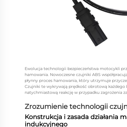
Ewolucja technologii bezpieczeństwa motocykli pr
hamowania. Nowoczesne czujniki ABS współpracują 
płynny proces hamowania, który utrzymuje przycze
Czujniki te wykrywają prędkość obrotową każdego k
natychmiastową reakcję w przypadku zagrożenia za
Zrozumienie technologii czuj
Konstrukcja i zasada działania 
indukcyjnego