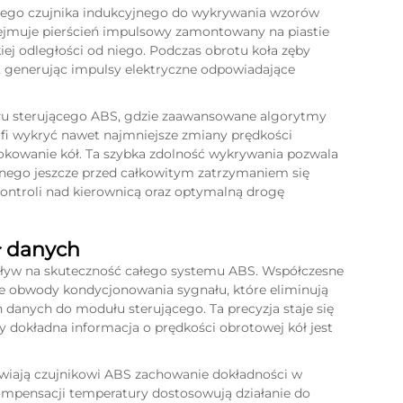
nego czujnika indukcyjnego do wykrywania wzorów
bejmuje pierścień impulsowy zamontowany na piastie
ej odległości od niego. Podczas obrotu koła zęby
, generując impulsy elektryczne odpowiadające
ułu sterującego ABS, gdzie zaawansowane algorytmy
afi wykryć nawet najmniejsze zmiany prędkości
lokowanie kół. Ta szybka zdolność wykrywania pozwala
jnego jeszcze przed całkowitym zatrzymaniem się
ontroli nad kierownicą oraz optymalną drogę
ł danych
ływ na skuteczność całego systemu ABS. Współczesne
e obwody kondycjonowania sygnału, które eliminują
h danych do modułu sterującego. Ta precyzja staje się
 dokładna informacja o prędkości obrotowej kół jest
wiają czujnikowi ABS zachowanie dokładności w
pensacji temperatury dostosowują działanie do