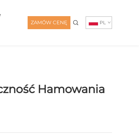
e
ZAMÓW CENĘ
PL
eczność Hamowania