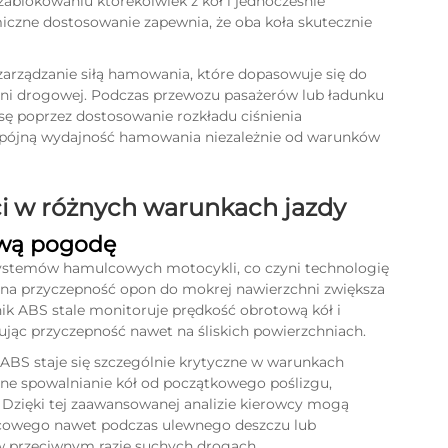
ablokowaniu którekolwiek z kół i jednocześnie
zne dostosowanie zapewnia, że oba koła skutecznie
rządzanie siłą hamowania, które dopasowuje się do
hni drogowej. Podczas przewozu pasażerów lub ładunku
 poprzez dostosowanie rozkładu ciśnienia
spójną wydajność hamowania niezależnie od warunków
ci w różnych warunkach jazdy
wą pogodę
ystemów hamulcowych motocykli, co czyni technologię
ona przyczepność opon do mokrej nawierzchni zwiększa
ik ABS stale monitoruje prędkość obrotową kół i
jąc przyczepność nawet na śliskich powierzchniach.
ABS staje się szczególnie krytyczne w warunkach
ne spowalnianie kół od początkowego poślizgu,
 Dzięki tej zaawansowanej analizie kierowcy mogą
cowego nawet podczas ulewnego deszczu lub
 przeciwnym razie suchych drogach.