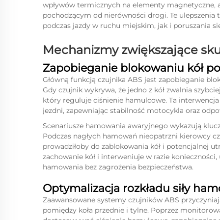
wpływów termicznych na elementy magnetyczne, a
pochodzącym od nierówności drogi. Te ulepszenia 
podczas jazdy w ruchu miejskim, jak i poruszania si
Mechanizmy zwiększające sk
Zapobieganie blokowaniu kół p
Główną funkcją czujnika ABS jest zapobieganie bl
Gdy czujnik wykrywa, że jedno z kół zwalnia szybcie
który reguluje ciśnienie hamulcowe. Ta interwencj
jezdni, zapewniając stabilność motocykla oraz odpo
Scenariusze hamowania awaryjnego wykazują klucz
Podczas nagłych hamowań nieopatrzni kierowcy cz
prowadziłoby do zablokowania kół i potencjalnej utr
zachowanie kół i interweniuje w razie koniecznośc
hamowania bez zagrożenia bezpieczeństwa.
Optymalizacja rozkładu siły ha
Zaawansowane systemy czujników ABS przyczyniają
pomiędzy koła przednie i tylne. Poprzez monitorow