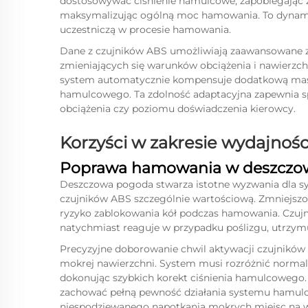
dostosowywać ciśnienie hamulcowe, zapobiegając z
maksymalizując ogólną moc hamowania. To dynamic
uczestniczą w procesie hamowania.
Dane z czujników ABS umożliwiają zaawansowane za
zmieniających się warunków obciążenia i nawierzc
system automatycznie kompensuje dodatkową masę
hamulcowego. Ta zdolność adaptacyjna zapewnia 
obciążenia czy poziomu doświadczenia kierowcy.
Korzyści w zakresie wydajnoś
Poprawa hamowania w deszczo
Deszczowa pogoda stwarza istotne wyzwania dla s
czujników ABS szczególnie wartościową. Zmniejsz
ryzyko zablokowania kół podczas hamowania. Czujn
natychmiast reaguje w przypadku poślizgu, utrzymu
Precyzyjne doborowanie chwil aktywacji czujników 
mokrej nawierzchni. System musi rozróżnić normal
dokonując szybkich korekt ciśnienia hamulcowego.
zachować pełną pewność działania systemu hamul
niespodziewanego napotkania mokrych miejsc na w