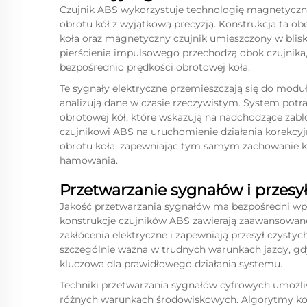
Czujnik ABS wykorzystuje technologię magnetycz
obrotu kół z wyjątkową precyzją. Konstrukcja ta o
koła oraz magnetyczny czujnik umieszczony w bliski
pierścienia impulsowego przechodzą obok czujnika
bezpośrednio prędkości obrotowej koła.
Te sygnały elektryczne przemieszczają się do mod
analizują dane w czasie rzeczywistym. System potr
obrotowej kół, które wskazują na nadchodzące zab
czujnikowi ABS na uruchomienie działania korekcy
obrotu koła, zapewniając tym samym zachowanie k
hamowania.
Przetwarzanie sygnałów i przesy
Jakość przetwarzania sygnałów ma bezpośredni wp
konstrukcje czujników ABS zawierają zaawansowan
zakłócenia elektryczne i zapewniają przesył czystyc
szczególnie ważna w trudnych warunkach jazdy, gdy
kluczowa dla prawidłowego działania systemu.
Techniki przetwarzania sygnałów cyfrowych umożli
różnych warunkach środowiskowych. Algorytmy kom