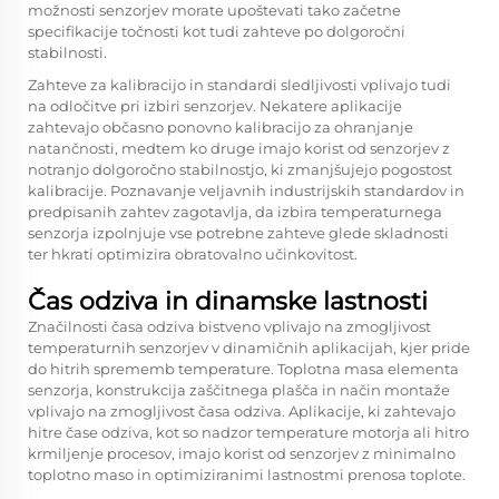
možnosti senzorjev morate upoštevati tako začetne
specifikacije točnosti kot tudi zahteve po dolgoročni
stabilnosti.
Zahteve za kalibracijo in standardi sledljivosti vplivajo tudi
na odločitve pri izbiri senzorjev. Nekatere aplikacije
zahtevajo občasno ponovno kalibracijo za ohranjanje
natančnosti, medtem ko druge imajo korist od senzorjev z
notranjo dolgoročno stabilnostjo, ki zmanjšujejo pogostost
kalibracije. Poznavanje veljavnih industrijskih standardov in
predpisanih zahtev zagotavlja, da izbira temperaturnega
senzorja izpolnjuje vse potrebne zahteve glede skladnosti
ter hkrati optimizira obratovalno učinkovitost.
Čas odziva in dinamske lastnosti
Značilnosti časa odziva bistveno vplivajo na zmogljivost
temperaturnih senzorjev v dinamičnih aplikacijah, kjer pride
do hitrih sprememb temperature. Toplotna masa elementa
senzorja, konstrukcija zaščitnega plašča in način montaže
vplivajo na zmogljivost časa odziva. Aplikacije, ki zahtevajo
hitre čase odziva, kot so nadzor temperature motorja ali hitro
krmiljenje procesov, imajo korist od senzorjev z minimalno
toplotno maso in optimiziranimi lastnostmi prenosa toplote.