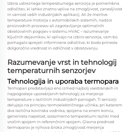
Izbira ustreznega temperaturnega senzorja je pomembna
odločitev, ki lahko znatno vpliva na zmogljivost, zanesljivost
in varnost vaših industrijskih aplikacij. Ali že meritve
temperature motorja v avtomobilskih sistemih, nadzor
proizvodnih procesov ali zagotavljanje optimalnih
obratovalnih pogojev v sistemu HVAC – razumevanje
ključnih dejavnikov, ki vplivajo na izbiro senzorja, vam bo
pomagalo sprejeti informirane odločitve, ki bodo prinesle
dolgoročno vrednost in odličnost v obratovanju.
Razumevanje vrst in tehnologij
temperaturnih senzorjev
Tehnologija in uporaba termopara
Termopari predstavljajo eno izmed najbolj vsestranskih in
najpogosteje uporabljenih tehnologij za merjenje
temperature v različnih industrijskih panogah. Ti senzorji
delujejo na principu termoelektričnega učinka, pri katerem
dva različna kovinska vodnika, spojena na enem koncu,
generirata napetost, sorazmerno temperaturni razliki med
vročim spojem in referenčnim spojem. Glavna prednost
termoparov je njihova široka zmogljivost merjenja