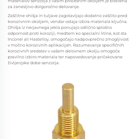
materialov senzorja z vašim procesnim okoljem je bistvena
za zanesljivo dolgoročno delovanje.
Zaščitne ohišja in tuljave zagotavljajo dodatno zaščito pred
korozivnim okoljem, vendar ostaja izbira materiala ključna.
Ohišja iz nerjavnega jekla ponujajo odlično splošno
odpornost proti koroziji, medtem ko specialni litine, kot sta
Inconel ali Hastelloy, omogočajo nadpovprečno zmogljivost
v močno korozivnih aplikacijah. Razumevanje specifičnih
korozivnih sredstev v vašem delovnem okolju omogoča
pravilno izbiro materiala ter napovedovanje pričakovane
življenjske dobe senzorja.