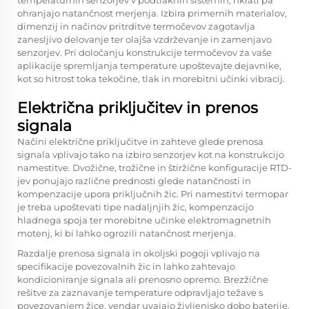
temperaturnih senzorjev v podtlaknih sistemih, hkrati pa
ohranjajo natančnost merjenja. Izbira primernih materialov,
dimenzij in načinov pritrditve termočevov zagotavlja
zanesljivo delovanje ter olajša vzdrževanje in zamenjavo
senzorjev. Pri določanju konstrukcije termočevov za vaše
aplikacije spremljanja temperature upoštevajte dejavnike,
kot so hitrost toka tekočine, tlak in morebitni učinki vibracij.
Električna priključitev in prenos
signala
Načini električne priključitve in zahteve glede prenosa
signala vplivajo tako na izbiro senzorjev kot na konstrukcijo
namestitve. Dvožične, trožične in štiržične konfiguracije RTD-
jev ponujajo različne prednosti glede natančnosti in
kompenzacije upora priključnih žic. Pri namestitvi termopar
je treba upoštevati tipe nadaljnjih žic, kompenzacijo
hladnega spoja ter morebitne učinke elektromagnetnih
motenj, ki bi lahko ogrozili natančnost merjenja.
Razdalje prenosa signala in okoljski pogoji vplivajo na
specifikacije povezovalnih žic in lahko zahtevajo
kondicioniranje signala ali prenosno opremo. Brezžične
rešitve za zaznavanje temperature odpravljajo težave s
povezovanjem žice, vendar uvajajo življenjsko dobo baterije,