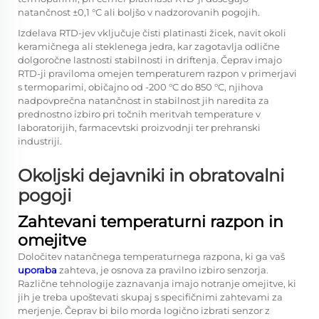
natančnost ±0,1 °C ali boljšo v nadzorovanih pogojih.
Izdelava RTD-jev vključuje čisti platinasti žicek, navit okoli
keramičnega ali steklenega jedra, kar zagotavlja odlične
dolgoročne lastnosti stabilnosti in driftenja. Čeprav imajo
RTD-ji praviloma omejen temperaturem razpon v primerjavi
s termoparimi, običajno od -200 °C do 850 °C, njihova
nadpovprečna natančnost in stabilnost jih naredita za
prednostno izbiro pri točnih meritvah temperature v
laboratorijih, farmacevtski proizvodnji ter prehranski
industriji.
Okoljski dejavniki in obratovalni
pogoji
Zahtevani temperaturni razpon in
omejitve
Določitev natančnega temperaturnega razpona, ki ga vaš
uporaba
zahteva, je osnova za pravilno izbiro senzorja.
Različne tehnologije zaznavanja imajo notranje omejitve, ki
jih je treba upoštevati skupaj s specifičnimi zahtevami za
merjenje. Čeprav bi bilo morda logično izbrati senzor z