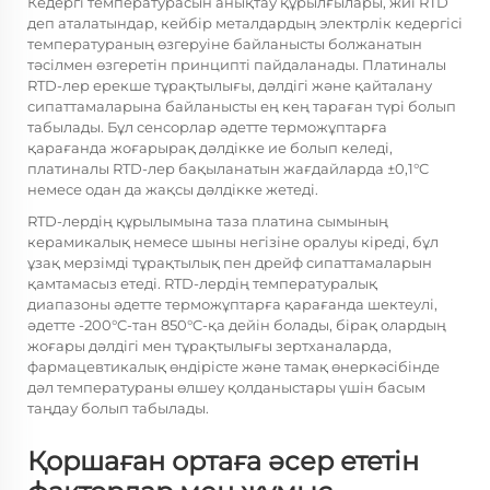
Кедергі температурасын анықтау құрылғылары, жиі RTD
деп аталатындар, кейбір металдардың электрлік кедергісі
температураның өзгеруіне байланысты болжанатын
тәсілмен өзгеретін принципті пайдаланады. Платиналы
RTD-лер ерекше тұрақтылығы, дәлдігі және қайталану
сипаттамаларына байланысты ең кең тараған түрі болып
табылады. Бұл сенсорлар әдетте терможұптарға
қарағанда жоғарырақ дәлдікке ие болып келеді,
платиналы RTD-лер бақыланатын жағдайларда ±0,1°C
немесе одан да жақсы дәлдікке жетеді.
RTD-лердің құрылымына таза платина сымының
керамикалық немесе шыны негізіне оралуы кіреді, бұл
ұзақ мерзімді тұрақтылық пен дрейф сипаттамаларын
қамтамасыз етеді. RTD-лердің температуралық
диапазоны әдетте терможұптарға қарағанда шектеулі,
әдетте -200°C-тан 850°C-қа дейін болады, бірақ олардың
жоғары дәлдігі мен тұрақтылығы зертханаларда,
фармацевтикалық өндірісте және тамақ өнеркәсібінде
дәл температураны өлшеу қолданыстары үшін басым
таңдау болып табылады.
Қоршаған ортаға әсер ететін