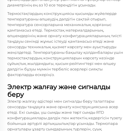
диаметрінің ең аз 10 есе тереңдігін ұсынады.
Термостақтардың конструкциясы қысымды жүйелерде
температураны өлшеудің дәлдігін сақтай отырып,
температура сенсорларына механикалық қорғаныс
қамтамасыз етеді. Термостақ материалдарының,
өлшемдерінің және орнату конфигурацияларының тиісті
таңдауы сенімді жұмыс істеуді қамтамасыз етеді және
сенсорды техникалық қызмет көрсету мен ауыстыруды
жеңілдетеді. Температураны бақылау қолданбалары үшін
термостақтардың конструкцияларын көрсету кезінде
сұйықтық жылдамдығы, қысым рейтингтері мен өлшеу
дәлдігін бұзуы мүмкін тербеліс әсерлері сияқты
факторларды ескеріңіз.
Электр жалғау және сигналды
беру
Электр жалғау әдістері мен сигналды беру талаптары
сенсорды таңдауға және орнату конструкциясына әсер
етеді. Екі сымды, үш сымды және төрт сымды RTD
конфигурациялары дәлдік пен жетектің кедергісін түзету
бойынша әртүрлі артықшылықтар ұсынады. Термопара
орнатулары ұзарту сымдарының түрлерін, суық