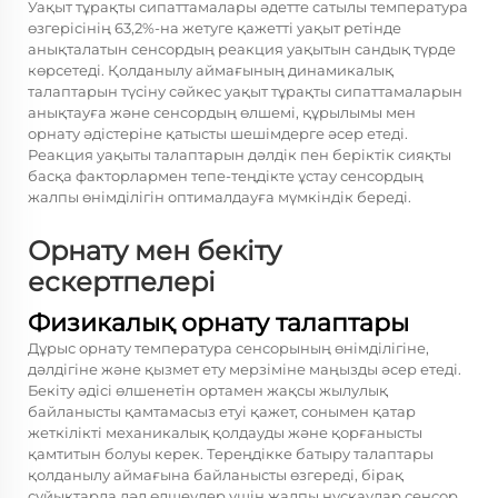
Уақыт тұрақты сипаттамалары әдетте сатылы температура
өзгерісінің 63,2%-на жетуге қажетті уақыт ретінде
анықталатын сенсордың реакция уақытын сандық түрде
көрсетеді. Қолданылу аймағының динамикалық
талаптарын түсіну сәйкес уақыт тұрақты сипаттамаларын
анықтауға және сенсордың өлшемі, құрылымы мен
орнату әдістеріне қатысты шешімдерге әсер етеді.
Реакция уақыты талаптарын дәлдік пен беріктік сияқты
басқа факторлармен тепе-теңдікте ұстау сенсордың
жалпы өнімділігін оптималдауға мүмкіндік береді.
Орнату мен бекіту
ескертпелері
Физикалық орнату талаптары
Дұрыс орнату температура сенсорының өнімділігіне,
дәлдігіне және қызмет ету мерзіміне маңызды әсер етеді.
Бекіту әдісі өлшенетін ортамен жақсы жылулық
байланысты қамтамасыз етуі қажет, сонымен қатар
жеткілікті механикалық қолдауды және қорғанысты
қамтитын болуы керек. Тереңдікке батыру талаптары
қолданылу аймағына байланысты өзгереді, бірақ
сұйықтарда дәл өлшеулер үшін жалпы нұсқаулар сенсор