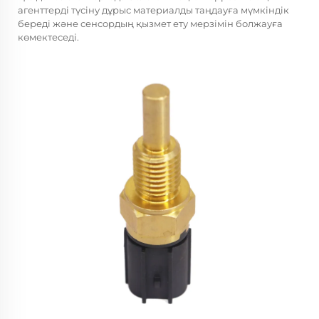
агенттерді түсіну дұрыс материалды таңдауға мүмкіндік
береді және сенсордың қызмет ету мерзімін болжауға
көмектеседі.