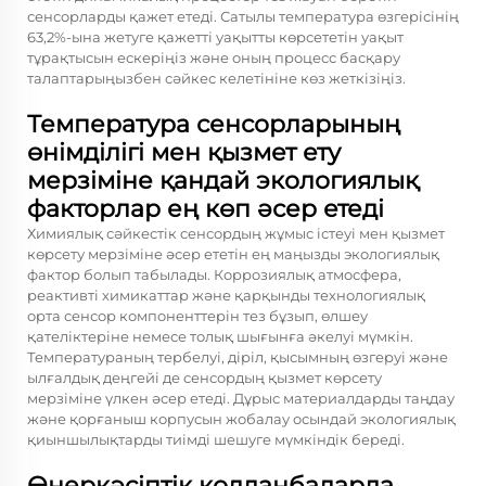
сенсорларды қажет етеді. Сатылы температура өзгерісінің
63,2%-ына жетуге қажетті уақытты көрсететін уақыт
тұрақтысын ескеріңіз және оның процесс басқару
талаптарыңызбен сәйкес келетініне көз жеткізіңіз.
Температура сенсорларының
өнімділігі мен қызмет ету
мерзіміне қандай экологиялық
факторлар ең көп әсер етеді
Химиялық сәйкестік сенсордың жұмыс істеуі мен қызмет
көрсету мерзіміне әсер ететін ең маңызды экологиялық
фактор болып табылады. Коррозиялық атмосфера,
реактивті химикаттар және қарқынды технологиялық
орта сенсор компоненттерін тез бұзып, өлшеу
қателіктеріне немесе толық шығынға әкелуі мүмкін.
Температураның тербелуі, діріл, қысымның өзгеруі және
ылғалдық деңгейі де сенсордың қызмет көрсету
мерзіміне үлкен әсер етеді. Дұрыс материалдарды таңдау
және қорғаныш корпусын жобалау осындай экологиялық
қиыншылықтарды тиімді шешуге мүмкіндік береді.
Өнеркәсіптік қолданбаларда