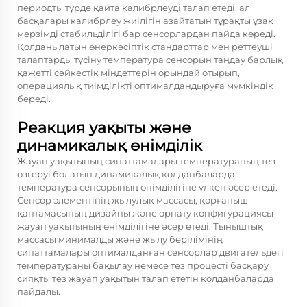
периодты түрде қайта калибрлеуді талап етеді, ал
басқалары калибрлеу жиілігін азайтатын тұрақты ұзақ
мерзімді стабильділігі бар сенсорлардан пайда көреді.
Қолданылатын өнеркәсіптік стандарттар мен реттеуші
талаптарды түсіну температура сенсорын таңдау барлық
қажетті сәйкестік міндеттерін орындай отырып,
операциялық тиімділікті оптималдандыруға мүмкіндік
береді.
Реакция уақыты және
динамикалық өнімділік
Жауап уақытының сипаттамалары температураның тез
өзгеруі болатын динамикалық қолданбаларда
температура сенсорының өнімділігіне үлкен әсер етеді.
Сенсор элементінің жылулық массасы, қорғаныш
қаптамасының дизайны және орнату конфигурациясы
жауап уақытының өнімділігіне әсер етеді. Тыныштық
массасы минималды және жылу берілімінің
сипаттамалары оптималданған сенсорлар двигательдегі
температураны бақылау немесе тез процесті басқару
сияқты тез жауап уақытын талап ететін қолданбаларда
пайдалы.