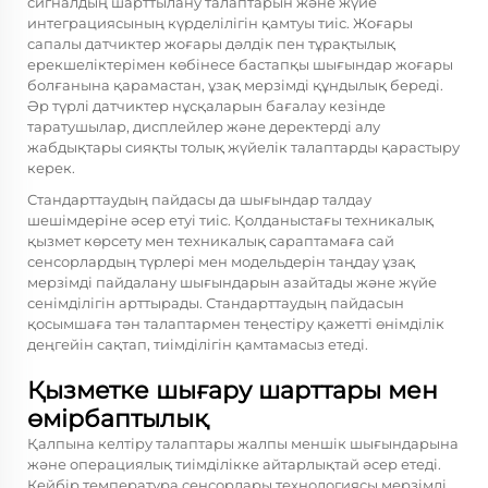
сигналдың шарттылану талаптарын және жүйе
интеграциясының күрделілігін қамтуы тиіс. Жоғары
сапалы датчиктер жоғары дәлдік пен тұрақтылық
ерекшеліктерімен көбінесе бастапқы шығындар жоғары
болғанына қарамастан, ұзақ мерзімді құндылық береді.
Әр түрлі датчиктер нұсқаларын бағалау кезінде
таратушылар, дисплейлер және деректерді алу
жабдықтары сияқты толық жүйелік талаптарды қарастыру
керек.
Стандарттаудың пайдасы да шығындар талдау
шешімдеріне әсер етуі тиіс. Қолданыстағы техникалық
қызмет көрсету мен техникалық сараптамаға сай
сенсорлардың түрлері мен модельдерін таңдау ұзақ
мерзімді пайдалану шығындарын азайтады және жүйе
сенімділігін арттырады. Стандарттаудың пайдасын
қосымшаға тән талаптармен теңестіру қажетті өнімділік
деңгейін сақтап, тиімділігін қамтамасыз етеді.
Қызметке шығару шарттары мен
өмірбаптылық
Қалпына келтіру талаптары жалпы меншік шығындарына
және операциялық тиімділікке айтарлықтай әсер етеді.
Кейбір температура сенсорлары технологиясы мерзімді