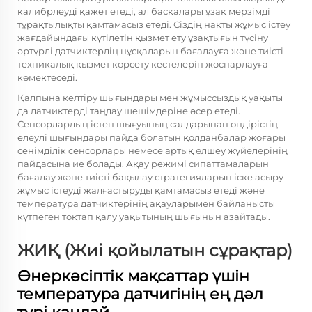
калибрлеуді қажет етеді, ал басқалары ұзақ мерзімді
тұрақтылықты қамтамасыз етеді. Сіздің нақты жұмыс істеу
жағдайындағы күтілетін қызмет ету ұзақтығын түсіну
әртүрлі датчиктердің нұсқаларын бағалауға және тиісті
техникалық қызмет көрсету кестелерін жоспарлауға
көмектеседі.
Қалпына келтіру шығындары мен жұмыссыздық уақыты
да датчиктерді таңдау шешімдеріне әсер етеді.
Сенсорлардың істен шығуының салдарынан өндірістің
елеулі шығындары пайда болатын қолданбалар жоғары
сенімділік сенсорлары немесе артық өлшеу жүйелерінің
пайдасына ие болады. Ақау режимі сипаттамаларын
бағалау және тиісті бақылау стратегияларын іске асыру
жұмыс істеуді жалғастыруды қамтамасыз етеді және
температура датчиктерінің ақауларымен байланысты
күтпеген тоқтап қалу уақытының шығынын азайтады.
ЖИҚ (Жиі қойылатын сұрақтар)
Өнеркәсіптік мақсаттар үшін
температура датчигінің ең дәл