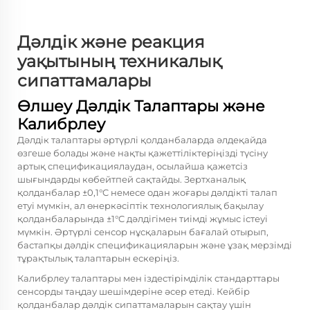
Дәлдік және реакция
уақытының техникалық
сипаттамалары
Өлшеу Дәлдік Талаптары және
Калибрлеу
Дәлдік талаптары әртүрлі қолданбаларда әлдеқайда
өзгеше болады және нақты қажеттіліктеріңізді түсіну
артық спецификациялаудан, осылайша қажетсіз
шығындарды көбейтпей сақтайды. Зертханалық
қолданбалар ±0,1°C немесе одан жоғары дәлдікті талап
етуі мүмкін, ал өнеркәсіптік технологиялық бақылау
қолданбаларында ±1°C дәлдігімен тиімді жұмыс істеуі
мүмкін. Әртүрлі сенсор нұсқаларын бағалай отырып,
бастапқы дәлдік спецификацияларын және ұзақ мерзімді
тұрақтылық талаптарын ескеріңіз.
Калибрлеу талаптары мен іздестірімділік стандарттары
сенсорды таңдау шешімдеріне әсер етеді. Кейбір
қолданбалар дәлдік сипаттамаларын сақтау үшін