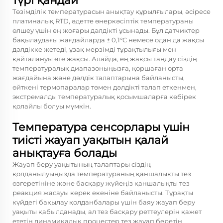
түрі қандай
Төзімділік температурасын анықтау құрылғылары, әсіресе
платиналық RTD, әдетте өнеркәсіптік температураны
өлшеу үшін ең жоғары дәлдікті ұсынады. Бұл датчиктер
бақылаудағы жағдайларда ± 0,1°С немесе одан да жақсы
дәлдікке жетеді, ұзақ мерзімді тұрақтылығы мен
қайталануы өте жақсы. Алайда, ең жақсы таңдау сіздің
температуралық диапазоныңызға, қоршаған орта
жағдайына және дәлдік талаптарына байланысты,
өйткені термопаралар төмен дәлдікті талап еткенмен,
экстремалды температуралық қосымшаларға көбірек
қолайлы болуы мүмкін.
Температура сенсорлары үшін
тиісті жауап уақытын қалай
анықтауға болады
Жауап беру уақытының талаптары сіздің
қолданылуыңызда температураның қаншалықты тез
өзгеретініне және басқару жүйеңіз қаншалықты тез
реакция жасауы керек екеніне байланысты. Тұрақты
күйдегі бақылау қолданбалары үшін баяу жауап беру
уақыты қабылданады, ал тез басқару реттеулерін қажет
ететін динамикалық процестер тез жауап беретін