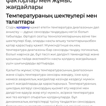
факторлар мен жұмыс
жағдайлары
Температураның шектеулері мен
талаптары
Сіздің
қолдану
қажет ететін температура диапазонын дәл
анықтау — дұрыс сенсорды таңдаудың негізі болып
табылады. Әртүрлі сезгіш технологияларының өзіне тән
шектеулері бар, оларды нақты өлшеу талаптарыңызбен
қатар қарастыру қажет. Мүмкіндігінше ең кең
температура диапазоны бар сенсорды таңдау логикалық
болып көрінсе де, бұл тәсіл жиі дәлдікті төмендетеді және
қосымша пайда әкелмейтін нақты қолдану жағдайыңыз
үшін шығындарды арттырады.
Қалыпты жұмыс істеу температурасының диапазонын
және сіздің
температура сенсоры
жөндеу, іске қосу
немесе авариялық жағдайлар кезінде кездесуі мүмкін
шекті жағдайларды да қарастырыңыз. Температураның
циклдық өзгеруі сенсордың қызмет ету мерзімі мен
дәлдігіне едәуір әсер етуі мүмкін, әсіресе температура
жиі тез өзгеріп отыратын қолдануларда. Бұл
динамикалық өзгерістерді түсіну таңдалған сенсордың