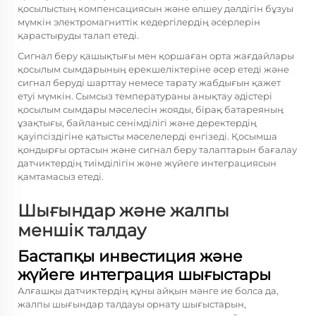
қосылыстың компенсациясын және өлшеу дәлдігін бұзуы
мүмкін электромагниттік кедергілердің әсерлерін
қарастыруды талап етеді.
Сигнал беру қашықтығы мен қоршаған орта жағдайлары
қосылым сымдарының ерекшеліктеріне әсер етеді және
сигнал беруді шарттау немесе тарату жабдығын қажет
етуі мүмкін. Сымсыз температураны анықтау әдістері
қосылым сымдары мәселесін жояды, бірақ батареяның
ұзақтығы, байланыс сенімділігі және деректердің
қауіпсіздігіне қатысты мәселелерді енгізеді. Қосымша
қондырғы ортасын және сигнал беру талаптарын бағалау
датчиктердің тиімділігін және жүйеге интеграциясын
қамтамасыз етеді.
Шығындар және жалпы
меншік талдау
Бастапқы инвестиция және
жүйеге интеграция шығыстары
Алғашқы датчиктердің құны айқын мәнге ие болса да,
жалпы шығындар талдауы орнату шығыстарын,