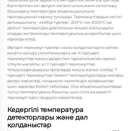
термоэлектрлік эффектіге негізделген, яғни бір шетінде
біріктірілген екі әртүрлі металл ыстық және салыстыру
басындағы температура айырмашылығына
пропорционал кернеу туғызады. Терможұптардың негізгі
артықшылығы - кейбір түрлері -200°C-тан 2000°C-қа
дейінгі температура диапазонын өлшей алатындығы,
оларды экстремалды температуралық қолданбалар үшін
идеалды етеді.
Әртүрлі терможұп түрлері нақты қолданыстарға сәйкес
келетін өзіндік сипаттамаларға ие. K түріндегі
терможұптар жақсы дәлдік пен тұрақтылықпен жұмыс
істеуге ыңғайлы, ал J түріндегі терможұптар
тотықсыздандырушы орталарда жақсы жұмыс істейді. T
түріндегі терможұптар төменгі температураларда жоғары
дәлдік көрсетеді, сондықтан криогендік қолданыстар
үшін идеалды болып табылады. Осы айырмашылықтарды
түсіну температураны бақылау үшін сізге ең қажетті
терможұп түрін таңдауға көмектеседі.
Кедергілі температура
детекторлары және дәл
қолданыстар