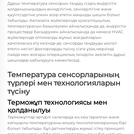
Дұрыс температура сенсорын таңдау сіздің өндірістік
қолданысыңыздың өнімділігіне, сенімділігіне және
қауіпсіздігіне үлкен әсер ететін маңызды шешім болып
табылады. Автокөлік жүйелерінде қозғалтқыштың
температурасын бақылаумен айналысқанда да, өндірістік
процестерді басқарумен айналысқанда да немесе HVAC
жүйелерінде оптималды жұмыс жағдайларын
қамтамасыз ету кезінде де, сенсорды таңдауды ықпал
ететін негізгі факторларды түсіну сізге ұзақ мерзімді
пайда мен жоғары операциялық тиімділік әкелетін дұрыс
шешімдер қабылдауға көмектеседі.
Температура сенсорларының
түрлері мен технологияларын
түсіну
Терможұп технологиясы мен
қолданылуы
Терможұптар әртүрлі салаларда ең кең таралған және
көпқырлы температураны өлшеу технологияларының бірі
болып табылады. Бұл датчиктердің жұмыс істеу принципі