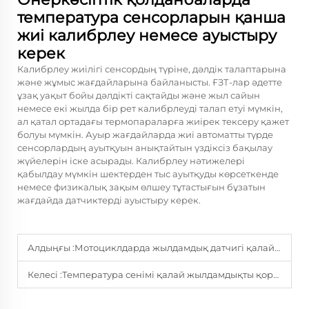
температура сенсорларын қанша
жиі калибрлеу немесе ауыстыру
керек
Калибрлеу жиілігі сенсордың түріне, дәлдік талаптарына
және жұмыс жағдайларына байланысты. ҒЗТ-лар әдетте
ұзақ уақыт бойы дәлдікті сақтайды және жыл сайын
немесе екі жылда бір рет калибрлеуді талап етуі мүмкін,
ал қатал ортадағы термопараларға жиірек тексеру қажет
болуы мүмкін. Ауыр жағдайларда жиі автоматты түрде
сенсорлардың ауытқуын анықтайтын үздіксіз бақылау
жүйелерін іске асырады. Калибрлеу нәтижелері
қабылдау мүмкін шектерден тыс ауытқуды көрсеткенде
немесе физикалық зақым өлшеу тұтастығын бұзатын
жағдайда датчиктерді ауыстыру керек.
Алдыңғы :
Мотоциклдарда жылдамдық датчигі қалай жұмыс істейді?
Келесі :
Температура сенімі қалай жылдамдықты қорғайды?