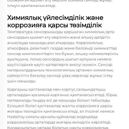
болжанған қызмет ету мерзімі бойына сенімді жұмыс
істеуін қамтамасыз етеді.
Химиялық үйлесімділік және
коррозияға қарсы төзімділік
Температура сенсорыңызды қоршаған химиялық орта
сенсордың қызмет ету мерзімін және өлшеу дәлдігін
анықтауда маңызды рөл атқарады. Коррозиялық
атмосфера, реактивті газдар және белсенді химикаттар
сенсор компоненттерін тез бұзып, өлшеу нәтижелерінің
ауытқуына, толық сенсордың шығып қалуына немесе
қауіпсіздікке қауіп-қатерлерге әкелуі мүмкін. Сенсор
материалдарының технологиялық ортамен химиялық
сәйкестігін бағалау сенімді ұзақ мерзімді жұмыс істеу
үшін маңызды.
Қорғауыш қаптамалар мен корпус салқындатқыш
орталардан қосымша қорғаныс қамтамасыз етеді, бірақ
материалды таңдау әлі де маңызды болып табылады.
Есікшелі болат қаптамалар жалпы коррозияға қарсы
жоғары төзімділік қамтамасыз етеді, ал Inconel немесе
Hastelloy сияқты арнайы құймалар әлдеқайда
коррозиялық орталарда жоғары өнімділік көрсетеді.
Қолданылатын ортада болатын нақты коррозиялық