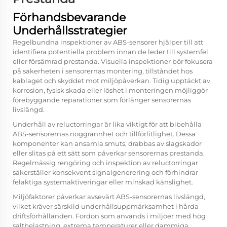
Förhandsbevarande
Underhållsstrategier
Regelbundna inspektioner av ABS-sensorer hjälper till att
identifiera potentiella problem innan de leder till systemfel
eller försämrad prestanda. Visuella inspektioner bör fokusera
på säkerheten i sensorernas montering, tillståndet hos
kablaget och skyddet mot miljöpåverkan. Tidig upptäckt av
korrosion, fysisk skada eller löshet i monteringen möjliggör
förebyggande reparationer som förlänger sensorernas
livslängd.
Underhåll av reluctorringar är lika viktigt för att bibehålla
ABS-sensorernas noggrannhet och tillförlitlighet. Dessa
komponenter kan ansamla smuts, drabbas av slagskador
eller slitas på ett sätt som påverkar sensorernas prestanda.
Regelmässig rengöring och inspektion av reluctorringar
säkerställer konsekvent signalgenerering och förhindrar
felaktiga systemaktiveringar eller minskad känslighet.
Miljöfaktorer påverkar avsevärt ABS-sensorernas livslängd,
vilket kräver särskild underhållsuppmärksamhet i hårda
driftsförhållanden. Fordon som används i miljöer med hög
saltbelastning, extrema temperaturer eller dammiga