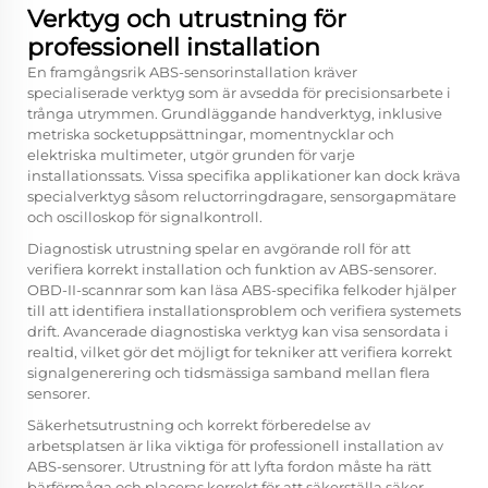
Verktyg och utrustning för
professionell installation
En framgångsrik ABS-sensorinstallation kräver
specialiserade verktyg som är avsedda för precisionsarbete i
trånga utrymmen. Grundläggande handverktyg, inklusive
metriska socketuppsättningar, momentnycklar och
elektriska multimeter, utgör grunden för varje
installationssats. Vissa specifika applikationer kan dock kräva
specialverktyg såsom reluctorringdragare, sensorgapmätare
och oscilloskop för signalkontroll.
Diagnostisk utrustning spelar en avgörande roll för att
verifiera korrekt installation och funktion av ABS-sensorer.
OBD-II-scannrar som kan läsa ABS-specifika felkoder hjälper
till att identifiera installationsproblem och verifiera systemets
drift. Avancerade diagnostiska verktyg kan visa sensordata i
realtid, vilket gör det möjligt for tekniker att verifiera korrekt
signalgenerering och tidsmässiga samband mellan flera
sensorer.
Säkerhetsutrustning och korrekt förberedelse av
arbetsplatsen är lika viktiga för professionell installation av
ABS-sensorer. Utrustning för att lyfta fordon måste ha rätt
bärförmåga och placeras korrekt för att säkerställa säker