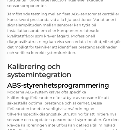
luftspalter, förorenade reluctorringar eller skadade
sensorkomponenter.
Jämförande testning mellan flera ABS-sensorer säkerställer
konsekvent prestanda vid alla hjulpositioner. Variationer i
signalamplituden mellan sensorer kan tyda på
installationsproblem eller komponentrelaterade
kvalitetsfrågor som kräver åtgärd. Professionell
diagnostikutrustning kan visa sensordata i realtid, vilket gör
det möjligt for tekniker att identifiera prestandaskillnader
och verifiera korrekt systemfunktion.
Kalibrering och
systemintegration
ABS-styrenhetsprogrammering
Moderna ABS-system kräver ofta specifika
kalibreringsförfaranden efter utbyte av sensorer för att
säkerställa optimal prestanda och säkerhet. Dessa
förfaranden innebär vanligtvis användning av
tillverkarspecifik diagnostisk utrustning för att initiera nya
sensorer och uppdatera parametrar i styrmodulen. Om den
krävda kalibreringen inte utförs kan det leda till minskad