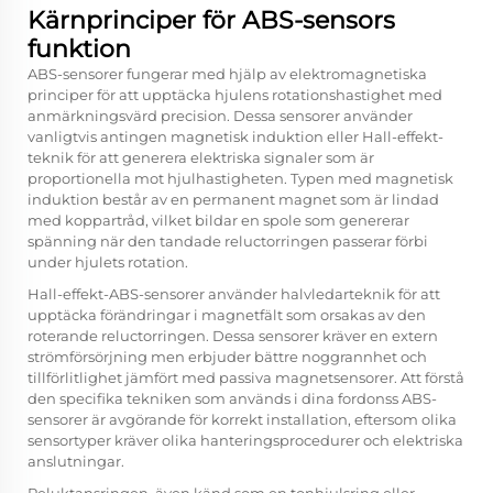
Kärnprinciper för ABS-sensors
funktion
ABS-sensorer fungerar med hjälp av elektromagnetiska
principer för att upptäcka hjulens rotationshastighet med
anmärkningsvärd precision. Dessa sensorer använder
vanligtvis antingen magnetisk induktion eller Hall-effekt-
teknik för att generera elektriska signaler som är
proportionella mot hjulhastigheten. Typen med magnetisk
induktion består av en permanent magnet som är lindad
med koppartråd, vilket bildar en spole som genererar
spänning när den tandade reluctorringen passerar förbi
under hjulets rotation.
Hall-effekt-ABS-sensorer använder halvledarteknik för att
upptäcka förändringar i magnetfält som orsakas av den
roterande reluctorringen. Dessa sensorer kräver en extern
strömförsörjning men erbjuder bättre noggrannhet och
tillförlitlighet jämfört med passiva magnetsensorer. Att förstå
den specifika tekniken som används i dina fordonss ABS-
sensorer är avgörande för korrekt installation, eftersom olika
sensortyper kräver olika hanteringsprocedurer och elektriska
anslutningar.