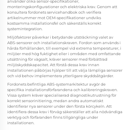
använder olika sensor-specifikationer,
monteringskonfigurationer och elektriska krav. Genom att
konsultera fordonets servicehandbok och verifiera
artikelnummer mot OEM-specifikationer undviks
kostsamma installationsfel och säkerställs korrekt
systemintegration.
Miljöfaktorer påverkar i betydande utsträckning valet av
ABS-sensorer och installationskraven. Fordon som används i
hårda förhållanden, till exempel vid extrema temperaturer, i
miljöer med hög fuktighet eller i områden med omfattande
utsättning för vägsalt, kräver sensorer med förbättrad
miljöskyddskapacitet. Att förstå dessa krav innan
installationen påbörjas hjälper till att välja lämpliga sensorer
och vid behov implementera ytterligare skyddsåtgärder.
Fordonets befintliga ABS-systemarkitektur avgör de
specifika installationsförfarandena och kalibreringskraven.
Vissa system kräver specialiserad diagnostikutrustning för
korrekt sensorinitiering, medan andra automatiskt
identifierar nya sensorer under den första körcykeln. Att
identifiera dessa krav i förväg säkerställer att alla nödvändiga
verktyg och förfaranden finns tillgängliga under
installationen.