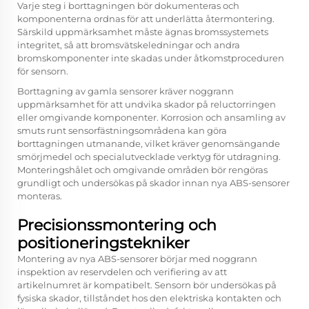
Varje steg i borttagningen bör dokumenteras och
komponenterna ordnas för att underlätta återmontering.
Särskild uppmärksamhet måste ägnas bromssystemets
integritet, så att bromsvätskeledningar och andra
bromskomponenter inte skadas under åtkomstproceduren
för sensorn.
Borttagning av gamla sensorer kräver noggrann
uppmärksamhet för att undvika skador på reluctorringen
eller omgivande komponenter. Korrosion och ansamling av
smuts runt sensorfästningsområdena kan göra
borttagningen utmanande, vilket kräver genomsängande
smörjmedel och specialutvecklade verktyg för utdragning.
Monteringshålet och omgivande områden bör rengöras
grundligt och undersökas på skador innan nya ABS-sensorer
monteras.
Precisionssmontering och
positioneringstekniker
Montering av nya ABS-sensorer börjar med noggrann
inspektion av reservdelen och verifiering av att
artikelnumret är kompatibelt. Sensorn bör undersökas på
fysiska skador, tillståndet hos den elektriska kontakten och