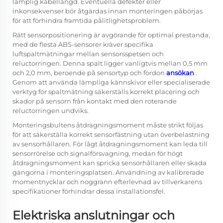
lämplig kabellängd. Eventuella defekter eller
inkonsekvenser bör åtgärdas innan monteringen påbörjas
för att förhindra framtida pålitlighetsproblem.
Rätt sensorpositionering är avgörande för optimal prestanda,
med de flesta
ABS-sensorer
kräver specifika
luftspaltmätningar mellan sensorsspetsen och
reluctorringen. Denna spalt ligger vanligtvis mellan 0,5 mm
och 2,0 mm, beroende på sensortyp och fordon
ansökan
.
Genom att använda lämpliga kännskivor eller specialiserade
verktyg för spaltmätning säkerställs korrekt placering och
skador på sensorn från kontakt med den roterande
reluctorringen undviks.
Monteringsbultens åtdragningsmoment måste strikt följas
för att säkerställa korrekt sensorfästning utan överbelastning
av sensorhållaren. För lågt åtdragningsmoment kan leda till
sensorrörelse och signalförsvagning, medan för högt
åtdragningsmoment kan spricka sensorhållaren eller skada
gängorna i monteringsplatsen. Användning av kalibrerade
momentnycklar och noggrann efterlevnad av tillverkarens
specifikationer förhindrar dessa installationsfel.
Elektriska anslutningar och