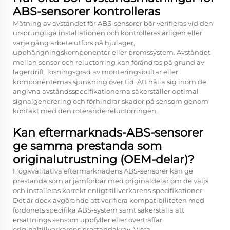
ABS-sensorer kontrolleras
Mätning av avståndet för ABS-sensorer bör verifieras vid den
ursprungliga installationen och kontrolleras årligen eller
varje gång arbete utförs på hjulager,
upphängningskomponenter eller bromssystem. Avståndet
mellan sensor och reluctorring kan förändras på grund av
lagerdrift, lösningsgrad av monteringsbultar eller
komponenternas sjunkning över tid. Att hålla sig inom de
angivna avståndsspecifikationerna säkerställer optimal
signalgenerering och förhindrar skador på sensorn genom
kontakt med den roterande reluctorringen.
Kan eftermarknads-ABS-sensorer
ge samma prestanda som
originalutrustning (OEM-delar)?
Högkvalitativa eftermarknadens ABS-sensorer kan ge
prestanda som är jämförbar med originaldelar om de väljs
och installeras korrekt enligt tillverkarens specifikationer.
Det är dock avgörande att verifiera kompatibiliteten med
fordonets specifika ABS-system samt säkerställa att
ersättnings sensorn uppfyller eller överträffar
originaltillverkarens prestandakrav. Vissa