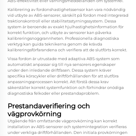
ABS-effektivitet eller varningsmeddelanden om systemfel.
Kalibrering av fordonshastighetssensor kan vara nödvändig
vid utbyte av ABS-sensorer, särskilt på fordon med integrerad
traktionskontroll eller stabilitetsstyrningssystem. Dessa
system är beroende av exakt hjulhastighetsinformation för
korrekt funktion, och utbyte av sensorer kan påverka
kalibreringsnoggrannheten. Professionella diagnostiska
verktyg kan guida teknikerna genom de krävda
kalibreringsförfarandena och verifiera att de slutförts korrekt.
Vissa fordon är utrustade med adaptiva ABS-system som
automatiskt anpassar sig till nya sensorers egenskaper
under den inledande driftfasen. Dessa system kräver
specifika körscykler eller driftförhållanden för att slutföra
anpassningsprocessen korrekt. Att förstå dessa krav
säkerställer korrekt systemfunktion och förhindrar onödiga
diagnostiska felkoder eller prestandaproblem.
Prestandaverifiering och
vägprovkörning
Utgående från omfattande vägprovkörning kan korrekt
installation av ABS-sensorer och systemintegration verifieras
under verkliga driftförhållanden. Den initiala provkörningen