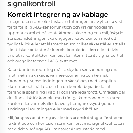
signalkontroll
Korrekt integrering av kablage
Integriteten i den elektriska anslutningen är av yttersta vikt
för tillförlitlig ABS-sensorfunktion och kräver noggrann
uppmärksamhet på kontaktornas placering och miljöskydd.
Sensoranslutningen ska engagera kabelbunten med ett
tydligt klick eller ett låsmechanism, vilket säkerställer att alla
elektriska kontakter är korrekt kopplade. Lösa eller delvis
anslutna kontaktdon kan orsaka intermittenta signalbortfall
och oregelbeteende i ABS-systemet.
Kabelbuntens routning måste skydda sensorledningarna
mot mekanisk skada, värmeexponering och kemisk
förorening. Sensorledningarna ska säkras med lämpliga
klämmor och hållare och ha en korrekt böjradie för att
förhindra spänning i kablar och inre ledarbrott. Områden där
det finns risk för kontakt med rörliga komponenter, skarpa
kanter eller värmekällor kräver ytterligare skydd genom
ändringar i routningen eller med skyddshöljen.
Miljöanpassad tätning av elektriska anslutningar förhindrar
fuktinträde och korrosion som kan försämra signalkvaliteten
med tiden. Många ABS-sensorer är utrustade med