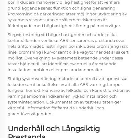
bör inkludera manövrer vid låg hastighet för att verifiera
grundläggande sensorfunktion och signalgenerering.
Provkörning på parkeringsplatser möjliggör utvärdering av
systemets respons utan de säkerhetsrisker som är
förknippade med höghastighetskörning på motorvägar.
Stegvis testning vid högre hastigheter och under olika
körförhållanden verifierar ABS-sensorernas prestanda över
hela driftområdet. Testningen bör inkludera bromsning i rak
linje, bromsning i kurvor samt olika vägytor när det är säkert
möjligt. Övervakning av systemets beteende under dessa
tester hjälper till att identifiera eventuella återstående
installationsproblem eller prestandaanomalier.
Slutlig systemverifiering inkluderar kontroll av diagnostiska
felkoder samt bekräftelse av att alla ABS-varningslampor
fungerar korrekt. Frånvaro av felkoder och korrekt funktion av
varningslamporna indikerar en lyckad installation och
systemintegration. Dokumentation av testresultaten ger
värdefull information för framtida underhåll och
garantiöverväganden.
Underhåll och Långsiktig
Prestanda