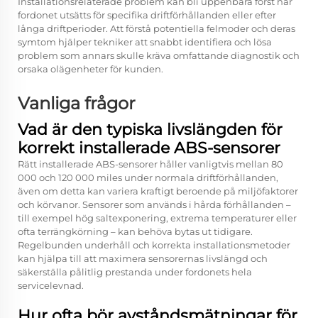
Installationsrelaterade problem kan bli uppenbara först när
fordonet utsätts för specifika driftförhållanden eller efter
långa driftperioder. Att förstå potentiella felmoder och deras
symtom hjälper tekniker att snabbt identifiera och lösa
problem som annars skulle kräva omfattande diagnostik och
orsaka olägenheter för kunden.
Vanliga frågor
Vad är den typiska livslängden för
korrekt installerade ABS-sensorer
Rätt installerade ABS-sensorer håller vanligtvis mellan 80
000 och 120 000 miles under normala driftförhållanden,
även om detta kan variera kraftigt beroende på miljöfaktorer
och körvanor. Sensorer som används i hårda förhållanden –
till exempel hög saltexponering, extrema temperaturer eller
ofta terrängkörning – kan behöva bytas ut tidigare.
Regelbunden underhåll och korrekta installationsmetoder
kan hjälpa till att maximera sensorernas livslängd och
säkerställa pålitlig prestanda under fordonets hela
servicelevnad.
Hur ofta bör avståndsmätningar för