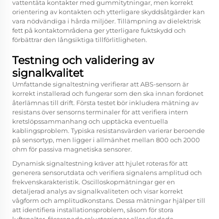
vattentäta kontakter med gummitytningar, men korrekt
orientering av kontakten och ytterligare skyddsåtgärder kan
vara nödvändiga i hårda miljöer. Tillämpning av dielektrisk
fett på kontaktområdena ger ytterligare fuktskydd och
förbättrar den långsiktiga tillförlitligheten.
Testning och validering av
signalkvalitet
Umfattande signaltestning verifierar att ABS-sensorn är
korrekt installerad och fungerar som den ska innan fordonet
återlämnas till drift. Första testet bör inkludera mätning av
resistans över sensorns terminaler för att verifiera intern
kretslöpssammanhang och upptäcka eventuella
kablingsproblem. Typiska resistansvärden varierar beroende
på sensortyp, men ligger i allmänhet mellan 800 och 2000
ohm för passiva magnetiska sensorer.
Dynamisk signaltestning kräver att hjulet roteras för att
generera sensorutdata och verifiera signalens amplitud och
frekvenskarakteristik. Oscilloskopmätningar ger en
detaljerad analys av signalkvaliteten och visar korrekt
vågform och amplitudkonstans. Dessa mätningar hjälper till
att identifiera installationsproblem, såsom för stora