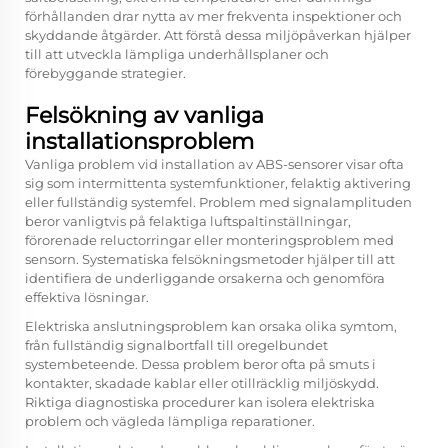
förhållanden drar nytta av mer frekventa inspektioner och
skyddande åtgärder. Att förstå dessa miljöpåverkan hjälper
till att utveckla lämpliga underhållsplaner och
förebyggande strategier.
Felsökning av vanliga
installationsproblem
Vanliga problem vid installation av ABS-sensorer visar ofta
sig som intermittenta systemfunktioner, felaktig aktivering
eller fullständig systemfel. Problem med signalamplituden
beror vanligtvis på felaktiga luftspaltinställningar,
förorenade reluctorringar eller monteringsproblem med
sensorn. Systematiska felsökningsmetoder hjälper till att
identifiera de underliggande orsakerna och genomföra
effektiva lösningar.
Elektriska anslutningsproblem kan orsaka olika symtom,
från fullständig signalbortfall till oregelbundet
systembeteende. Dessa problem beror ofta på smuts i
kontakter, skadade kablar eller otillräcklig miljöskydd.
Riktiga diagnostiska procedurer kan isolera elektriska
problem och vägleda lämpliga reparationer.