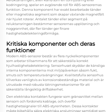
Reluktansringen, även känd som en tonhjulsring eller
kodringsring, spelar en avgörande roll för ABS-sensorernas
funktion. Denna komponent har exakt bearbetade tänder
eller magnetiska segment som skapar växlande magnetfält
när hjulet roterar. Antalet tänder eller segment på
reluktansringen bestämmer sensorernas upplösning och
noggrannhet, där fler tänder ger finare
hastighetsdetekteringsförmåga.
Kritiska komponenter och deras
funktioner
Modern ABS-sensorer består av flera nyckelkomponenter
som arbetar tillsammans för att säkerställa korrekt
hjulhastighetsdetektering. Sensorhuset skyddar de känsliga
interna komponenterna mot miljöpåverkan såsom fukt,
smuts och temperatursvängningar. Kvalitetsfulla sensorhus
tillverkas vanligtvis av korrosionsbeständiga material och är
utrustade med robusta tätningsmekanismer för att
säkerställa långsiktig driftsäkerhet.
Den elektriska kontakten fungerar som gränssnittet mellan
sensorn och fordonets kablage, och överför
hastighetssignaler till ABS-styrenheten. Dessa kontakter
måste bibehålla säkra elektriska anslutningar samtidigt som