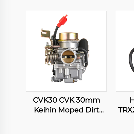
CVK30 CVK 30mm
H
Keihin Moped Dirt
TRX
Bike Motor na
FO
Pangkarera ATV Quad
250