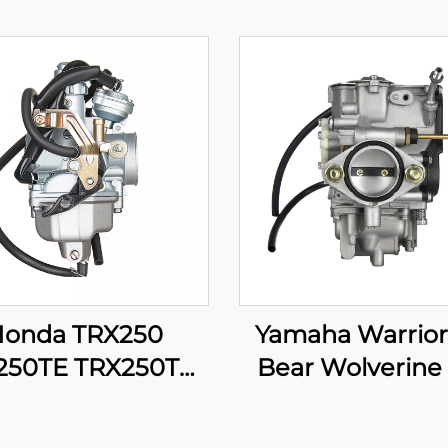
onda TRX250
Yamaha Warrior
250TE TRX250TM
Bear Wolverine
URTRAX RECON
YFM350 Kodiak
 ES Kaburetor ng
YFM400 ATV Q