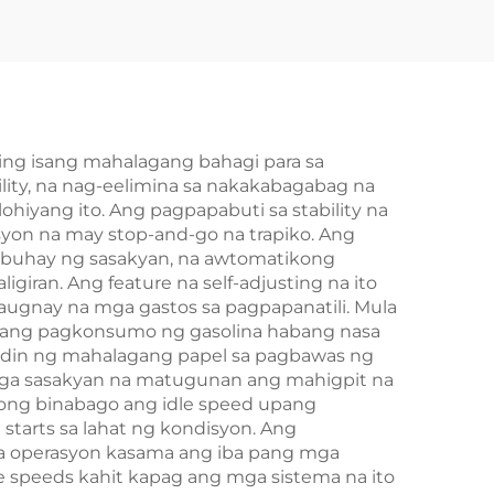
ng Pagbubukas ng
Motorsiklo
ing isang mahalagang bahagi para sa
ity, na nag-eelimina sa nakakabagabag na
hiyang ito. Ang pagpapabuti sa stability na
syon na may stop-and-go na trapiko. Ang
g buhay ng sasakyan, na awtomatikong
an. Ang feature na self-adjusting na ito
ugnay na mga gastos sa pagpapanatili. Mula
ze ang pagkonsumo ng gasolina habang nasa
 din ng mahalagang papel sa pagbawas ng
 mga sasakyan na matugunan ang mahigpit na
kong binabago ang idle speed upang
starts sa lahat ng kondisyon. Ang
 operasyon kasama ang iba pang mga
le speeds kahit kapag ang mga sistema na ito