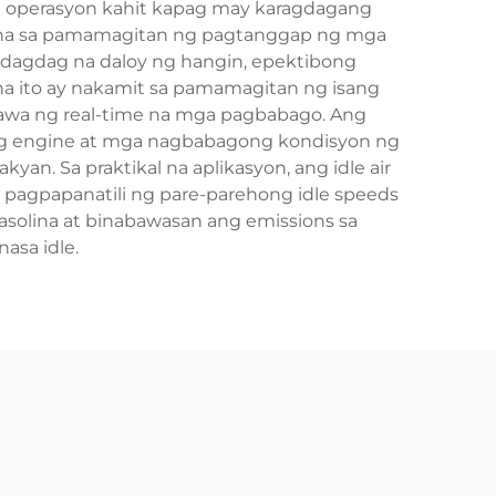
na operasyon kahit kapag may karagdagang
agana sa pamamagitan ng pagtanggap ng mga
andagdag na daloy ng hangin, epektibong
 na ito ay nakamit sa pamamagitan ng isang
gawa ng real-time na mga pagbabago. Ang
 ng engine at mga nagbabagong kondisyon ng
yan. Sa praktikal na aplikasyon, ang idle air
 pagpapanatili ng pare-parehong idle speeds
olina at binabawasan ang emissions sa
asa idle.