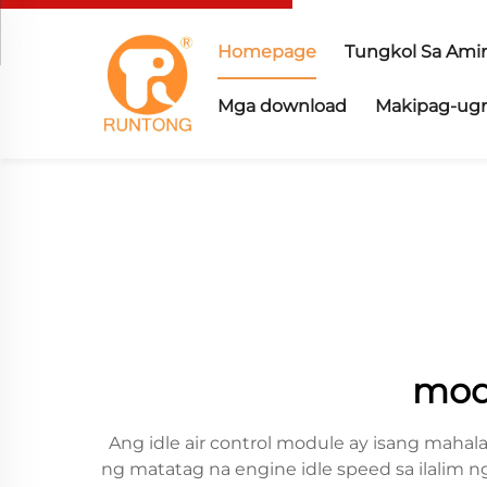
Homepage
Tungkol Sa Ami
Mga download
Makipag-ugn
modu
Ang idle air control module ay isang mah
ng matatag na engine idle speed sa ilalim 