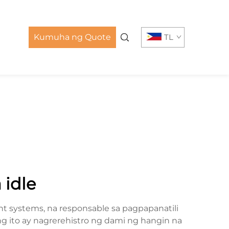
Kumuha ng Quote
TL
 idle
 systems, na responsable sa pagpapanatili
g ito ay nagrerehistro ng dami ng hangin na