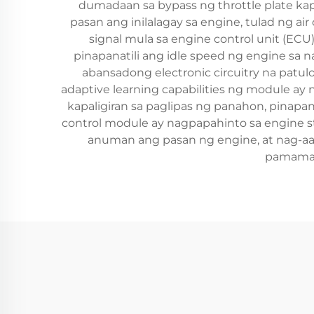
dumadaan sa bypass ng throttle plate ka
pasan ang inilalagay sa engine, tulad ng
signal mula sa engine control unit (EC
pinapanatili ang idle speed ng engine sa 
abansadong electronic circuitry na pat
adaptive learning capabilities ng module 
kapaligiran sa paglipas ng panahon, pinapana
control module ay nagpapahinto sa engine s
anuman ang pasan ng engine, at nag-a
pamamagi