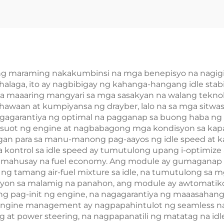
ine sa ATV Quad
Carburetor
k ng maraming nakakumbinsi na mga benepisyo na nagig
aga, ito ay nagbibigay ng kahanga-hangang idle stabil
 na maaaring mangyari sa mga sasakyan na walang teknolo
hawaan at kumpiyansa ng drayber, lalo na sa mga sitwa
nagagarantiya ng optimal na pagganap sa buong haba n
 ng engine at nagbabagong mga kondisyon sa kapaligir
an para sa manu-manong pag-aayos ng idle speed at ka
na kontrol sa idle speed ay tumutulong upang i-optimi
s mahusay na fuel economy. Ang module ay gumaganap
ng tamang air-fuel mixture sa idle, na tumutulong sa
rasyon sa malamig na panahon, ang module ay awtomati
g pag-init ng engine, na nagagarantiya ng maaasahang 
ngine management ay nagpapahintulot ng seamless na
ng at power steering, na nagpapanatili ng matatag na id