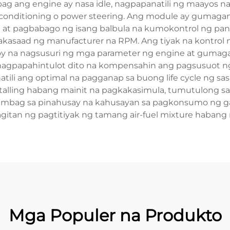
pag ang engine ay nasa idle, nagpapanatili ng maayos 
 air conditioning o power steering. Ang module ay gum
U) at pagbabago ng isang balbula na kumokontrol ng p
nakasaad ng manufacturer na RPM. Ang tiyak na kontrol
uloy na nagsusuri ng mga parameter ng engine at guma
ay nagpapahintulot dito na kompensahin ang pagsusuot
tili ang optimal na pagganap sa buong life cycle ng sasak
talling habang mainit na pagkakasimula, tumutulong sa
ambag sa pinahusay na kahusayan sa pagkonsumo ng gas
tan ng pagtitiyak ng tamang air-fuel mixture habang n
Mga Populer na Produkto