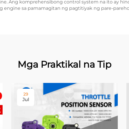
ine. Ang komprehensibong control system na ito ay hi
g engine sa pamamagitan ng pagtitiyak ng pare-pareho
Mga Praktikal na Tip
29
Jul