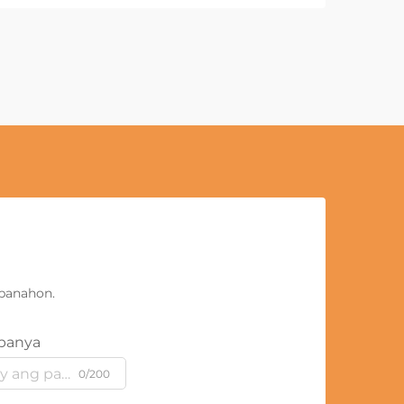
panahon.
panya
0/200