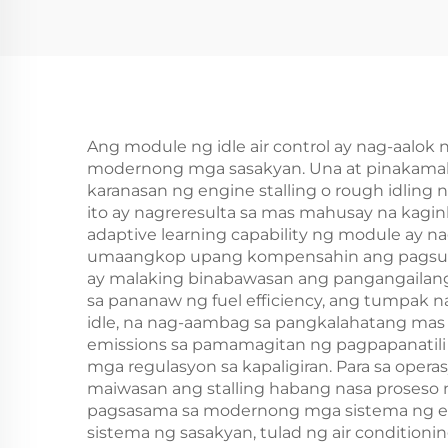
Scooter Kaburetor ng
Eng
Engine
Ang module ng idle air control ay nag-aalo
modernong mga sasakyan. Una at pinakamahal
karanasan ng engine stalling o rough idling
ito ay nagreresulta sa mas mahusay na kagin
adaptive learning capability ng module ay 
umaangkop upang kompensahin ang pagsusuot
ay malaking binabawasan ang pangangailang
sa pananaw ng fuel efficiency, ang tumpak 
idle, na nag-aambag sa pangkalahatang ma
emissions sa pamamagitan ng pagpapanatili 
mga regulasyon sa kapaligiran. Para sa ope
maiwasan ang stalling habang nasa proseso n
pagsasama sa modernong mga sistema ng e
sistema ng sasakyan, tulad ng air conditioni