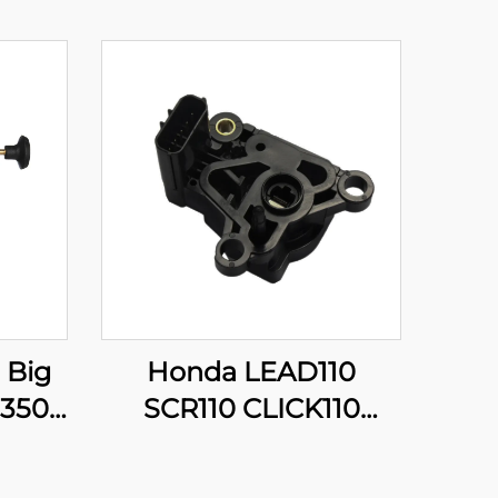
 Big
Honda LEAD110
 350
SCR110 CLICK110
 400
16060-GFZ-003
uad
Sensors ng Posisyon