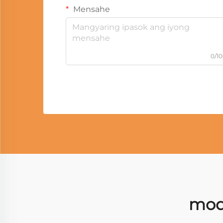
Mensahe
0/1
modu