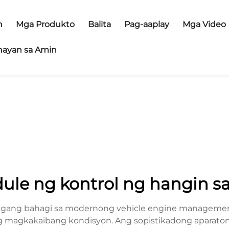
n
Mga Produkto
Balita
Pag-aaplay
Mga Video
ayan sa Amin
le ng kontrol ng hangin sa
alagang bahagi sa modernong vehicle engine management
ng magkakaibang kondisyon. Ang sopistikadong aparaton