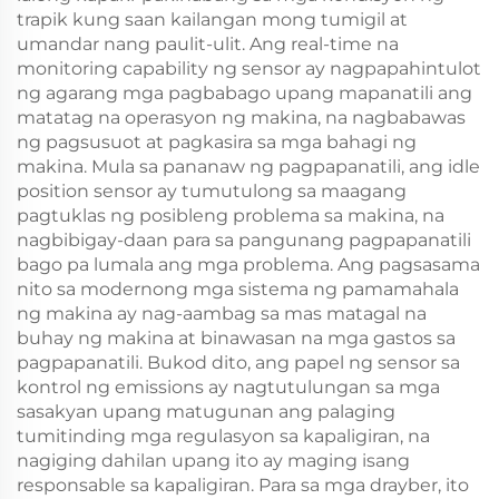
trapik kung saan kailangan mong tumigil at
umandar nang paulit-ulit. Ang real-time na
monitoring capability ng sensor ay nagpapahintulot
ng agarang mga pagbabago upang mapanatili ang
matatag na operasyon ng makina, na nagbabawas
ng pagsusuot at pagkasira sa mga bahagi ng
makina. Mula sa pananaw ng pagpapanatili, ang idle
position sensor ay tumutulong sa maagang
pagtuklas ng posibleng problema sa makina, na
nagbibigay-daan para sa pangunang pagpapanatili
bago pa lumala ang mga problema. Ang pagsasama
nito sa modernong mga sistema ng pamamahala
ng makina ay nag-aambag sa mas matagal na
buhay ng makina at binawasan na mga gastos sa
pagpapanatili. Bukod dito, ang papel ng sensor sa
kontrol ng emissions ay nagtutulungan sa mga
sasakyan upang matugunan ang palaging
tumitinding mga regulasyon sa kapaligiran, na
nagiging dahilan upang ito ay maging isang
responsable sa kapaligiran. Para sa mga drayber, ito