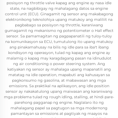
posisyon ng throttle valve kapag ang engine ay nasa idle
state, na nagbibigay ng mahalagang datos sa engine
control unit (ECU). Ginagamit ng sensor ang makabagong
elektronikong teknolohiya upang matukoy ang maliliit na
pagbabago sa posisyon ng throttle, karaniwang
gumagamit ng mekanismo ng potentiometer o Hall effect
sensor. Sa pamamagitan ng pagpapanatili ng tuloy-tuloy
na komunikasyon sa ECU, tumutulong ito upang matukoy
ang pinakamahusay na bilis ng idle para sa iba't ibang
kondisyon ng operasyon, tulad ng kapag ang engine ay
malamig o kapag may karagdagang pasan na idinudulot
ng air conditioning o power steering system. Ang
katiyakan ng sensor ay mahalaga upang mapanatili ang
matatag na idle operation, mapabuti ang kahusayan sa
pagkonsumo ng gasolina, at mabawasan ang mga
emissions. Sa praktikal na aplikasyon, ang idle position
sensor ay nakakatulong upang maiwasan ang karaniwang
mga problema tulad ng rough idling, stalling, at hindi pare-
parehong pagganap ng engine. Naglalaro ito ng
mahalagang papel sa pagtugon sa mga modernong
pamantayan sa emissions at pagtiyak ng maayos na