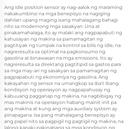
Ang idle position sensor ay nag-aalok ng maraming
nakakumbinsi na mga benepisyo na nagiging
dahilan upang maging isang mahalagang bahagi
nito sa modernong mga sasakyan. Una at
pinakamahalaga, ito ay malaki ang nagpapabuti ng
kahusayan ng makina sa pamamagitan ng
pagtitiyak ng tumpak na kontrol sa bilis ng idle, na
nagreresulta sa optimal na pagkonsumo ng
gasolina at binawasan na mga emissions. Ito ay
nagreresulta sa direktang pagtitipid sa gastos para
sa mga may-ari ng sasakyan sa pamamagitan ng
pagpapabuti ng ekonomiya ng gasolina. Ang
kakayahan ng sensor na umangkop sa iba't ibang
kondisyon ng operasyon ay nagpapahusay ng
kabuuang pagganap ng makina, na nagbibigay ng
mas makinis na operasyon habang mainit-init pa
ang makina at kung ang mga auxiliary system ay
pinapagana. Isa pang mahalagang benepisyo ay
ang papel nito sa pagpigil ng pagtigil ng makina, na
lalong kapaki-pakinabang sa mga kondisyon ng