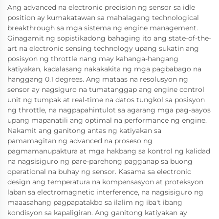
Ang advanced na electronic precision ng sensor sa idle
position ay kumakatawan sa mahalagang technological
breakthrough sa mga sistema ng engine management.
Ginagamit ng sopistikadong bahaging ito ang state-of-the-
art na electronic sensing technology upang sukatin ang
posisyon ng throttle nang may kahanga-hangang
katiyakan, kadalasang nakakakita ng mga pagbabago na
hanggang 0.1 degrees. Ang mataas na resolusyon ng
sensor ay nagsiguro na tumatanggap ang engine control
unit ng tumpak at real-time na datos tungkol sa posisyon
ng throttle, na nagpapahintulot sa agarang mga pag-aayos
upang mapanatili ang optimal na performance ng engine.
Nakamit ang ganitong antas ng katiyakan sa
pamamagitan ng advanced na proseso ng
pagmamanupaktura at mga hakbang sa kontrol ng kalidad
na nagsisiguro ng pare-parehong pagganap sa buong
operational na buhay ng sensor. Kasama sa electronic
design ang temperatura na kompensasyon at proteksyon
laban sa electromagnetic interference, na nagsisiguro ng
maaasahang pagpapatakbo sa ilalim ng iba't ibang
kondisyon sa kapaligiran. Ang ganitong katiyakan ay