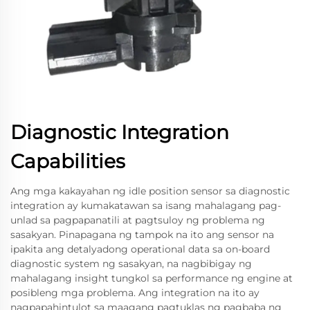
Diagnostic Integration
Capabilities
Ang mga kakayahan ng idle position sensor sa diagnostic
integration ay kumakatawan sa isang mahalagang pag-
unlad sa pagpapanatili at pagtsuloy ng problema ng
sasakyan. Pinapagana ng tampok na ito ang sensor na
ipakita ang detalyadong operational data sa on-board
diagnostic system ng sasakyan, na nagbibigay ng
mahalagang insight tungkol sa performance ng engine at
posibleng mga problema. Ang integration na ito ay
nagpapahintulot sa maagang pagtuklas ng pagbaba ng