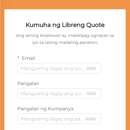
Kumuha ng Libreng Quote
Ang aming kinatawan ay makikipag-ugnayan sa
iyo sa lalong madaling panahon.
Email
0/100
Pangalan
0/100
Pangalan ng Kumpanya
0/200