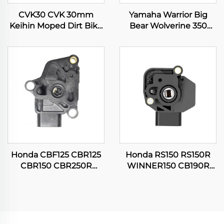
CVK30 CVK 30mm
Yamaha Warrior Big
Keihin Moped Dirt Bike
Bear Wolverine 350
Motor na Pangkarera
YFM350 Kodiak 400
ATV Quad Scooter
YFM400 ATV Quad
Kaburetor ng Engine
Carburetor
Honda CBF125 CBR125
Honda RS150 RS150R
CBR150 CBR250R
WINNER150 CB190R
CG150 TITAN Sensors ng
16060-KVS-J01 Sensors
Posisyon ng
ng Posisyon ng
Pagbubukas ng
Pagbubukas ng
Motorsiklo
Motorsiklo