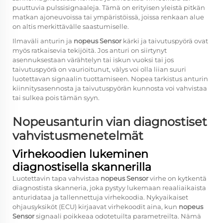
puuttuvia pulssisignaaleja. Tämä on erityisen yleistä pitkän
matkan ajoneuvoissa tai ympäristöissä, joissa renkaan alue
on altis merkittävälle saastumiselle.
Ilmaväli anturin ja
nopeus Sensor
kärki ja taivutuspyörä ovat
myös ratkaisevia tekijöitä. Jos anturi on siirtynyt
asennuksestaan värähtelyn tai iskun vuoksi tai jos
taivutuspyörä on vaurioitunut, välys voi olla liian suuri
luotettavan signaalin tuottamiseen. Nopea tarkistus anturin
kiinnitysasennosta ja taivutuspyörän kunnosta voi vahvistaa
tai sulkea pois tämän syyn.
Nopeusanturin vian diagnostiset
vahvistusmenetelmät
Virhekoodien lukeminen
diagnostisella skannerilla
Luotettavin tapa vahvistaa
nopeus Sensor
virhe on kytkentä
diagnostista skanneria, joka pystyy lukemaan reaaliaikaista
anturidataa ja tallennettuja virhekoodia. Nykyaikaiset
ohjausyksiköt (ECU) kirjaavat virhekoodit aina, kun
nopeus
Sensor
signaali poikkeaa odotetuilta parametreilta. Nämä