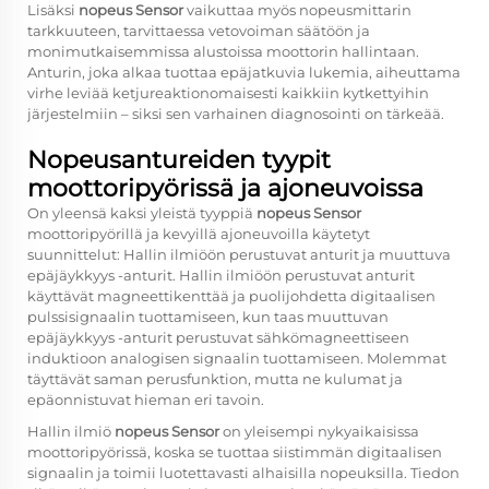
Lisäksi
nopeus Sensor
vaikuttaa myös nopeusmittarin
tarkkuuteen, tarvittaessa vetovoiman säätöön ja
monimutkaisemmissa alustoissa moottorin hallintaan.
Anturin, joka alkaa tuottaa epäjatkuvia lukemia, aiheuttama
virhe leviää ketjureaktionomaisesti kaikkiin kytkettyihin
järjestelmiin – siksi sen varhainen diagnosointi on tärkeää.
Nopeusantureiden tyypit
moottoripyörissä ja ajoneuvoissa
On yleensä kaksi yleistä tyyppiä
nopeus Sensor
moottoripyörillä ja kevyillä ajoneuvoilla käytetyt
suunnittelut: Hallin ilmiöön perustuvat anturit ja muuttuva
epäjäykkyys -anturit. Hallin ilmiöön perustuvat anturit
käyttävät magneettikenttää ja puolijohdetta digitaalisen
pulssisignaalin tuottamiseen, kun taas muuttuvan
epäjäykkyys -anturit perustuvat sähkömagneettiseen
induktioon analogisen signaalin tuottamiseen. Molemmat
täyttävät saman perusfunktion, mutta ne kulumat ja
epäonnistuvat hieman eri tavoin.
Hallin ilmiö
nopeus Sensor
on yleisempi nykyaikaisissa
moottoripyörissä, koska se tuottaa siistimmän digitaalisen
signaalin ja toimii luotettavasti alhaisilla nopeuksilla. Tiedon