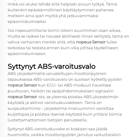
mikä voi aluksi tehdä siitä helposti sivuun lyötyä. Tämä
kuitenkin epäsäännöllinen käyttäytyminen pahenee
melkein aina ajan myötä yhä jatkuvammaksi
epäonnistumiseksi.
Jos nopeusmittarisi toimii oikein suurimman osan aikaa,
mutta se laskee tai nousee äkillisesti ilman selitystä, tämä on
vahva varhainen merkki siitä, että
nopeus Sensor
tulee
tarkistaa tai testata ennen kuin vika johtaa täydelliseen
epäonnistumiseen.
Syttynyt ABS-varoitusvalo
ABS-järjestelmällä varustettujen moottoripyörien
tapauksessa ABS-varoitusvalo on suoraan kytketty pyörän
nopeus Sensor
kun ECU- tai ABS-moduuli havaitsee
puuttuvan, heikön tai epäjohdonmukaisen signaalin
nopeus Sensor
:sta, se yleensä poistaa ABS-järjestelmän
käytöstä ja aktivoi varoituskuvakkeen. Tämä on
suojaustoiminto – järjestelmä mieluummin varoittaa
kuljettajaa ja poistaa itsensä käytöstä kuin yrittäisi toimia
luotettamattomien tietojen perusteella.
Syttynyt ABS-varoituskuvake ei koskaan saa jäädä
huomiotta, vaikka moottoripyörän jarrutus vaikuttaisikin