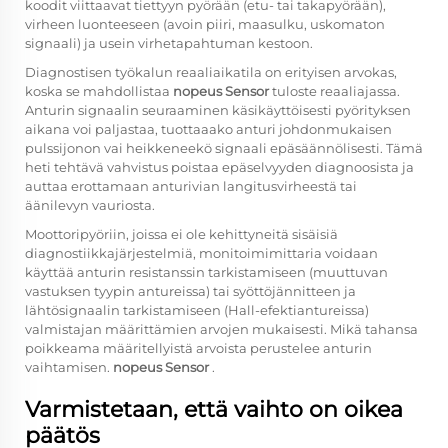
koodit viittaavat tiettyyn pyörään (etu- tai takapyörään),
virheen luonteeseen (avoin piiri, maasulku, uskomaton
signaali) ja usein virhetapahtuman kestoon.
Diagnostisen työkalun reaaliaikatila on erityisen arvokas,
koska se mahdollistaa
nopeus Sensor
tuloste reaaliajassa.
Anturin signaalin seuraaminen käsikäyttöisesti pyörityksen
aikana voi paljastaa, tuottaaako anturi johdonmukaisen
pulssijonon vai heikkeneekö signaali epäsäännölisesti. Tämä
heti tehtävä vahvistus poistaa epäselvyyden diagnoosista ja
auttaa erottamaan anturivian langitusvirheestä tai
äänilevyn vauriosta.
Moottoripyöriin, joissa ei ole kehittyneitä sisäisiä
diagnostiikkajärjestelmiä, monitoimimittaria voidaan
käyttää anturin resistanssin tarkistamiseen (muuttuvan
vastuksen tyypin antureissa) tai syöttöjännitteen ja
lähtösignaalin tarkistamiseen (Hall-efektiantureissa)
valmistajan määrittämien arvojen mukaisesti. Mikä tahansa
poikkeama määritellyistä arvoista perustelee anturin
vaihtamisen.
nopeus Sensor
.
Varmistetaan, että vaihto on oikea
päätös