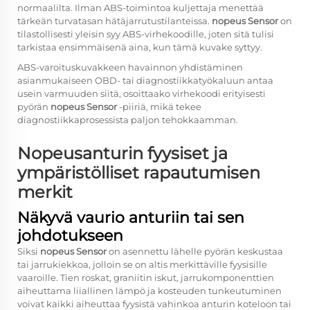
normaalilta. Ilman ABS-toimintoa kuljettaja menettää
tärkeän turvatasan hätäjarrutustilanteissa.
nopeus Sensor
on
tilastollisesti yleisin syy ABS-virhekoodille, joten sitä tulisi
tarkistaa ensimmäisenä aina, kun tämä kuvake syttyy.
ABS-varoituskuvakkeen havainnon yhdistäminen
asianmukaiseen OBD- tai diagnostiikkatyökaluun antaa
usein varmuuden siitä, osoittaako virhekoodi erityisesti
pyörän
nopeus Sensor
-piiriä, mikä tekee
diagnostiikkaprosessista paljon tehokkaamman.
Nopeusanturin fyysiset ja
ympäristölliset rapautumisen
merkit
Näkyvä vaurio anturiin tai sen
johdotukseen
Siksi
nopeus Sensor
on asennettu lähelle pyörän keskustaa
tai jarrukiekkoa, jolloin se on altis merkittäville fyysisille
vaaroille. Tien roskat, graniitin iskut, jarrukomponenttien
aiheuttama liiallinen lämpö ja kosteuden tunkeutuminen
voivat kaikki aiheuttaa fyysistä vahinkoa anturin koteloon tai