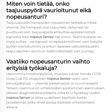
Miten voin tietää, onko
taajuuspyörä vaurioitunut eikä
nopeusanturi?
Taajuuspyörän hampaiden visuaalinen tarkastus riittää
yleensä. Jos hampaat ovat taipuneet, särkyneet tai
puuttuvat osin, taajuuspyörä aiheuttaa epäsäännölistä
signaalia eikä
nopeus Sensor
itse anturi. Skannauslaite voi
myös auttaa – jos signaali on epäsäännöllinen vain tietyillä
pyörän kiertokulmilla ja anturi läpäisee vastustestausten,
taajuuspyörän vaurio on todennäköisesti vian juurisyy.
Vaatiiko nopeusanturin vaihto
erityisiä työkaluja?
Useimmilla moottoripyörillä, mukaan lukien Honda CC110
Cross Cub 110, etupyörän
nopeus Sensor
vaatii vain
perustyökaluja — yleensä sokkelisarjan ja ruuvimeisselit.
Tärkein vaatimus on virhekoodien poistaminen asennuksen
jälkeen diagnostiikkalaitteella, jotta ECU hyväksyy uuden
nopeus Sensor
ja ottaa uudelleen käyttöön kaikki
järjestelmät, jotka olivat poissa käytöstä virhetilanteen
aikana.