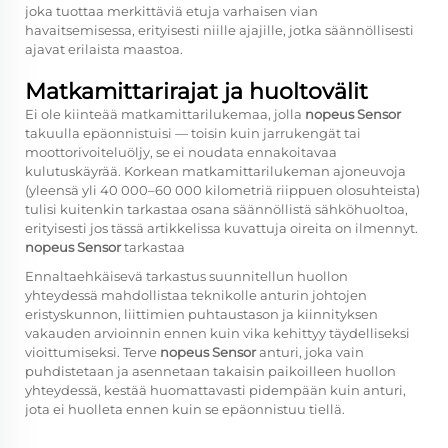
joka tuottaa merkittäviä etuja varhaisen vian
havaitsemisessa, erityisesti niille ajajille, jotka säännöllisesti
ajavat erilaista maastoa.
Matkamittarirajat ja huoltovälit
Ei ole kiinteää matkamittarilukemaa, jolla
nopeus Sensor
takuulla epäonnistuisi — toisin kuin jarrukengät tai
moottorivoiteluöljy, se ei noudata ennakoitavaa
kulutuskäyrää. Korkean matkamittarilukeman ajoneuvoja
(yleensä yli 40 000–60 000 kilometriä riippuen olosuhteista)
tulisi kuitenkin tarkastaa osana säännöllistä sähköhuoltoa,
erityisesti jos tässä artikkelissa kuvattuja oireita on ilmennyt.
nopeus Sensor
tarkastaa
Ennaltaehkäisevä tarkastus suunnitellun huollon
yhteydessä mahdollistaa teknikolle anturin johtojen
eristyskunnon, liittimien puhtaustason ja kiinnityksen
vakauden arvioinnin ennen kuin vika kehittyy täydelliseksi
vioittumiseksi. Terve
nopeus Sensor
anturi, joka vain
puhdistetaan ja asennetaan takaisin paikoilleen huollon
yhteydessä, kestää huomattavasti pidempään kuin anturi,
jota ei huolleta ennen kuin se epäonnistuu tiellä.