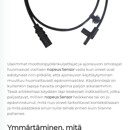
Useimmat moottoripyöränkuljettajat ja ajoneuvon omistajat
huomaavat viallisen
nopeus Sensor
vasta kun oireet ovat
edistyneet niin pitkälle, että ajoneuvon käyttäytyminen
muuttuu huomattavasti epänormaaliksi. Käytännössä on
kuitenkin tapoja havaita ongelma paljon aikaisemmin.
Tässä artikkelissa käydään läpi keskeiset indikaattorit, jotka
paljastavat, milloin
nopeus Sensor
heikkenee tai on jo
epäonnistunut, mitä nuo oireet tarkoittavat kontekstissaan
ja mitä päätöksiä sinun tulisi tehdä ennen kuin tilanne
pahenee.
Ymmärtäminen, mitä