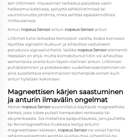
sen liittimeen. Visuaalinen tarkastus paljastaa usein
halkeamia kotelossa, syövyttä sähköliittimissä tai
vaurioitunutta johdinta, mikä selittää epäsäännöllisiä
mittausarvoja.
Anturi
nopeus Sensor
anturi
nopeus Sensor
anturi
Liittimet tulisi tarkastaa korroosion varalta, koska korroosio
rajoittaa signaalin kulkuun ja aiheuttaa vastukseen
perustuvia signaalivirheitä. Vaikka
nopeus Sensor
elementti
itsessään on ehjä, mutta korrodoitunut liitin voi aiheuttaa
samanlaisia oireita kuin täysin viallinen anturi. Liittimien
puhdistaminen ja pistokkeiden uudelleenasentaminen on
aina suositeltava ensimmäinen toimenpide ennen kuin
anturi hylätään kokonaan.
Magneettisen kärjen saastuminen
ja anturin ilmavälin ongelmat
Monet
nopeus Sensor
suunnittelut käyttävät magneettista
kärkeä, joka lukee pulssit hampaiden renkaasta tai
sävyrenkaasta. Jos metallisia epäpuhtauksia, jarrujauhetta
tai ferromagneettisia hiukkasia kertyy anturin
magneettiseen kärkeen,
nopeus Sensor
ne voivat häiritä
sähkömagneettista kenttää ja aiheuttaa virheellisiä tai