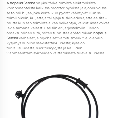
A
nopeus Sensor
on yksi tärkeimmistä elektronisista
komponenteista kaikissa moottoripyörissä ja ajoneuvoissa;
se toimii hiljaa joka kerta, kun pyörät kääntyvät. Kun se
toimii oikein, kuljettaja tai ajaja tuskin edes ajattelee sitä –
mutta kun sen toiminta alkaa heikentyä, vaikutukset voivat
leviä samanaikaisesti useisiin eri järjestelmiin. Tiedon
omaksuminen siitä, miten tunnistaa epätoimivan
nopeus
Sensor
varhaiset ja myöhäiset varoitusmerkit, ei ole vain
kysymys huollon saavutettavuudesta; kyse on
turvallisuudesta, suorituskyvystä ja kalliiden
vianmäärittämisvirheiden välttämisestä tulevaisuudessa.