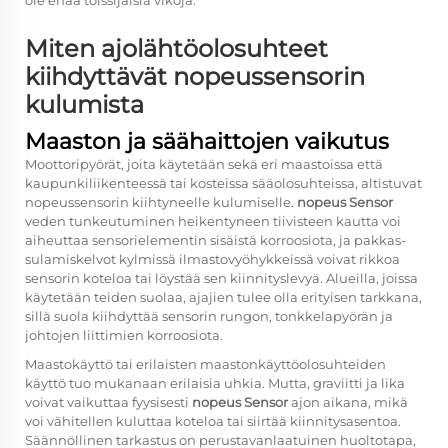
ole enää toissijaisia vikoja.
Miten ajolähtöolosuhteet
kiihdyttävät nopeussensorin
kulumista
Maaston ja säähaittojen vaikutus
Moottoripyörät, joita käytetään sekä eri maastoissa että
kaupunkiliikenteessä tai kosteissa sääolosuhteissa, altistuvat
nopeussensorin kiihtyneelle kulumiselle.
nopeus Sensor
veden tunkeutuminen heikentyneen tiivisteen kautta voi
aiheuttaa sensorielementin sisäistä korroosiota, ja pakkas-
sulamiskelvot kylmissä ilmastovyöhykkeissä voivat rikkoa
sensorin koteloa tai löystää sen kiinnityslevyä. Alueilla, joissa
käytetään teiden suolaa, ajajien tulee olla erityisen tarkkana,
sillä suola kiihdyttää sensorin rungon, tonkkelapyörän ja
johtojen liittimien korroosiota.
Maastokäyttö tai erilaisten maastonkäyttöolosuhteiden
käyttö tuo mukanaan erilaisia uhkia. Mutta, graviitti ja lika
voivat vaikuttaa fyysisesti
nopeus Sensor
ajon aikana, mikä
voi vähitellen kuluttaa koteloa tai siirtää kiinnitysasentoa.
Säännöllinen tarkastus on perustavanlaatuinen huoltotapa,