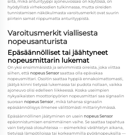
siitä, mikä anturityyppi ajoneuvossasi on käytössä, on
hyödyllistä virhekoodien tulkinnassa, mutta oireiden
tunnistamisen näkökulmasta varoitusmerkit ovat suurin
piirtein samat riippumatta anturityypistä.
Varoitusmerkit viallisesta
nopeusanturista
Epäsäännölliset tai jäähtyneet
nopeusmittarin lukemat
On yksi ensimmäisistä ja selvimmistä oireista, joka viittaa
siihen, että
nopeus Sensor
saattaa olla epävakaa
nopeusmittari. Osoitin saattaa hyppiä ennakoimattomasti,
jäätyä kiinni tietyssä lukemassa tai pudota nollaan, vaikka
ajoneuvo olisi edelleen liikkeessä. Koska useimpien
nykyaikaisten moottoripyörien nopeusmittari saa signaalin
suoraan
nopeus Sensor
, mikä tahansa signaalin
epäsäännölisyys ilmenee välittömästi mittariryhmässä.
Epäsäännöllinen jäätyminen on usein
nopeus Sensor
epäonnistumisen ensimmäinen vaihe. Se saattaa tapahtua
vain tietyissä olosuhteissa — esimerkiksi värähtelyn aikana,
tietyissä lämpötiloissa tai korkeammilla pyöränopeuksilla —