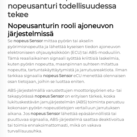
nopeusanturi todellisuudessa
tekee
Nopeusanturin rooli ajoneuvon
järjestelmissä
Se
nopeus Sensor
mittaa pyörän tai akselin
pyörimisnopeutta ja lähettää kyseisen tiedon ajoneuvon
elektroniseen ohjausyksikköön (ECU) tai ABS-moduuliin.
Tämä reaaliaikainen signaali syöttää kriittisiä laskelmia,
kuten pyörän nopeutta, maanpinnan suhteen mitattua
nopeutta, tartuntakäyttäytymistä ja jarrutusreaktiota. Ilman
tarkkaa signaalia
nopeus Sensor
eCU menettää olennaisen
osan tietojaan, joihin se luottaa eniten.
ABS-järjestelmällä varustettujen moottoripyörien etu- tai
takapyörässä
nopeus Sensor
on erityisen tärkeä, koska
lukituskestävän jarrujärjestelmän (ABS) toiminta perustuu
kokonaan pyörän nopeustietojen vertailuun jarrutuksen
aikana. Jos
nopeus Sensor
lähettää epäsäännöllistä tai
puuttuvaa signaalia, ABS-järjestelmä saattaa deaktivoitua
tai toimia ennakoimattomasti, mikä on vakava
turvallisuusuhka.