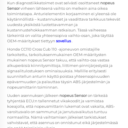
Kun diagnostiikkatoimet ovat selvästi osoittaneet
nopeus
Sensor
virheen lähteenä vaihto on melkein aina oikea
toimintatapa. Anturielementin korjaaminen ei yleensä ole
käytännöllistä – kustannukset ja vaadittava tarkkuus tekevät
uudesta yksiköstä luotettavamman ja
kustannustehokkaamman ratkaisun. Tässä vaiheessa
tärkeintä on valita yhteensopiva vaihto-osan, joka täyttää
OEM-määritykset tiettyyn
sovellus
.
Honda CC110 Cross Cub 110 -ajoneuvon omistajille
tarkoitettu, tarkoituksenmukainen OEM-määritysten
mukainen
nopeus Sensor
takuu, että vaihto-osa vastaa
alkuperäisiä kiinnitysmittoja, liittimen pinnijärjestystä ja
signaalitulostuksen ominaisuuksia. Mallille erityisesti
suunnitellun anturin käyttö poistaa yhteensopivuuden
epävarmuuden ja palauttaa täysin ABS-järjestelmän ja
nopeusmittarin toiminnan.
Uuden asennuksen jälkeen
nopeus Sensor
on tärkeää
tyhjentää ECU:n tallennetut vikakoodit ja varmistaa
koeajolla, että nopeusmittarin lukemat ovat vakaita, ABS-
varoitusvalo on sammunut ja jarrutusvaikutus tuntuu
normaalilta. Nämä vaihtamisen jälkeiset tarkistukset
vahvistavat, että asennus on onnistunut eikä järjestelmässä