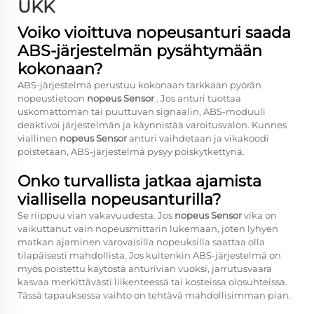
UKK
Voiko vioittuva nopeusanturi saada
ABS-järjestelmän pysähtymään
kokonaan?
ABS-järjestelmä perustuu kokonaan tarkkaan pyörän
nopeustietoon
nopeus Sensor
. Jos anturi tuottaa
uskomattoman tai puuttuvan signaalin, ABS-moduuli
deaktivoi järjestelmän ja käynnistää varoitusvalon. Kunnes
viallinen
nopeus Sensor
anturi vaihdetaan ja vikakoodi
poistetaan, ABS-järjestelmä pysyy poiskytkettynä.
Onko turvallista jatkaa ajamista
viallisella nopeusanturilla?
Se riippuu vian vakavuudesta. Jos
nopeus Sensor
vika on
vaikuttanut vain nopeusmittarin lukemaan, joten lyhyen
matkan ajaminen varovaisilla nopeuksilla saattaa olla
tilapäisesti mahdollista. Jos kuitenkin ABS-järjestelmä on
myös poistettu käytöstä anturivian vuoksi, jarrutusvaara
kasvaa merkittävästi liikenteessä tai kosteissa olosuhteissa.
Tässä tapauksessa vaihto on tehtävä mahdollisimman pian.