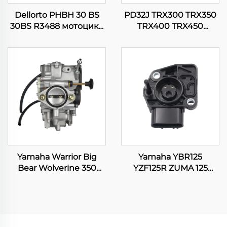
Dellorto PHBH 30 BS
PD32J TRX300 TRX350
30BS R3488 мотоцикл
TRX400 TRX450
Пит Dirt Bike Scooter
Fourtrax Rancher
двигатель
Foreman 300 350 400
карбюраторы
450 карбюраторы
Yamaha Warrior Big
Yamaha YBR125
Bear Wolverine 350
YZF125R ZUMA 125
YFM350 Kodiak 400
WR125 WR125R WR125X
YFM400 ATV Quad
Мотоциклдың
карбюраторы
Қозғалтқышын
басқару орнының
датчигі