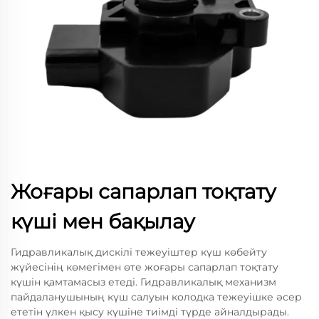
Жоғары сапарлап тоқтату
күші мен бақылау
Гидравликалық дискілі тежеуіштер күш көбейту
жүйесінің көмегімен өте жоғары сапарлап тоқтату
күшін қамтамасыз етеді. Гидравликалық механизм
пайдаланушының күш салуын колодка тежеуішке әсер
ететін үлкен қысу күшіне тиімді түрде айналдырады.