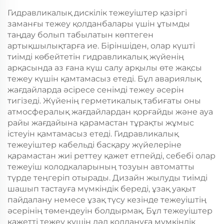
Гидравликалық дискілік тежеуіштер қазіргі
заманғы тежеу қолданбалары үшін ұтымды
таңдау болып табылатын көптеген
артықшылықтарға ие. Біріншіден, олар күшті
тиімді көбейтетін гидравликалық жүйенің
арқасында аз ғана күш салу арқылы өте жақсы
тежеу күшін қамтамасыз етеді. Бұл авариялық
жағдайларда әсіресе сенімді тежеу әсерін
тигізеді. Жүйенің герметикалық табиғаты оны
атмосфералық жағдайлардан қорғайды және ауа
райы жағдайына қарамастан тұрақты жұмыс
істеуін қамтамасыз етеді. Гидравликалық
тежеуіштер кабельді басқару жүйелеріне
қарамастан жиі реттеу қажет етпейді, себебі олар
тежеуіш колодкаларының тозуын автоматты
түрде теңгеріп отырады. Дизайн жылуды тиімді
шашып тастауға мүмкіндік береді, ұзақ уақыт
пайдалану немесе ұзақ түсу кезінде тежеуіштің
әсерінің төмендеуін болдырмақ. Бұл тежеуіштер
қажетті тежеу күшін дәл қолдануға мүмкіндік