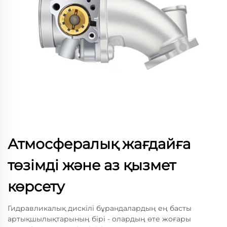
Атмосфералық жағдайға
төзімді және аз қызмет
көрсету
Гидравликалық дискілі бұрандалардың ең басты
артықшылықтарының бірі - олардың өте жоғары