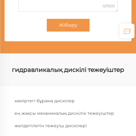
0/1000
Жіберу
гидравликалық дискілі тежеуіштер
көміртегі бұрама дискілер
ең жақсы механикалық дискілік тежеуіштер
желдетілетін тежеуіш дискілері