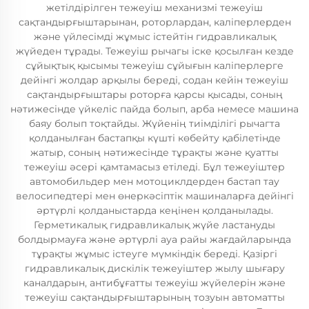
жетілдірілген тежеуіш механизмі тежеуіш
сақтандырғыштарынан, роторлардан, каліперлерден
және үйлесімді жұмыс істейтін гидравликалық
жүйеден тұрады. Тежеуіш рычагы іске қосылған кезде
сұйықтық қысымы тежеуіш сұйығын каліперлерге
дейінгі жолдар арқылы береді, содан кейін тежеуіш
сақтандырғыштары роторға қарсы қысады, соның
нәтижесінде үйкеліс пайда болып, арба немесе машина
баяу болып тоқтайды. Жүйенің тиімділігі рычагта
қолданылған бастапқы күшті көбейту қабілетінде
жатыр, соның нәтижесінде тұрақты және қуатты
тежеуіш әсері қамтамасыз етіледі. Бұл тежеуіштер
автомобильдер мен мотоциклдерден бастап тау
велосипедтері мен өнеркәсіптік машиналарға дейінгі
әртүрлі қолданыстарда кеңінен қолданылады.
Герметикалық гидравликалық жүйе ластануды
болдырмауға және әртүрлі ауа райы жағдайларында
тұрақты жұмыс істеуге мүмкіндік береді. Қазіргі
гидравликалық дискілік тежеуіштер жылу шығару
каналдарын, антибұғатты тежеуіш жүйелерін және
тежеуіш сақтандырғыштарының тозуын автоматты