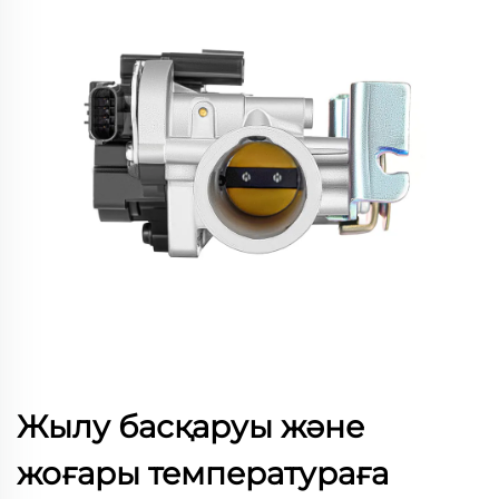
Жылу басқаруы және
жоғары температураға