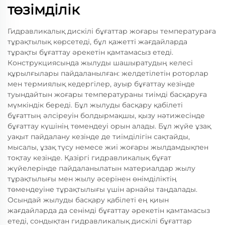
төзімділік
Гидравликалық дискілі бұғаттар жоғары температураға
тұрақтылық көрсетеді, бұл қажетті жағдайларда
тұрақты бұғаттау әрекетін қамтамасыз етеді.
Конструкциясында жылуды шашыратудың келесі
құрылғылары пайдаланылған: желдетілетін роторлар
мен термиялық кедергілер, ауыр бұғаттау кезінде
туындайтын жоғары температураны тиімді басқаруға
мүмкіндік береді. Бұл жылуды басқару қабілеті
бұғаттың әлсіреуін болдырмақшы, қызу нәтижесінде
бұғаттау күшінің төмендеуі орын алады. Бұл жүйе ұзақ
уақыт пайдалану кезінде де тиімділігін сақтайды,
мысалы, ұзақ түсу немесе жиі жоғары жылдамдықпен
тоқтау кезінде. Қазіргі гидравликалық бұғат
жүйелерінде пайдаланылатын материалдар жылу
тұрақтылығы мен жылу әсерінен өнімділіктің
төмендеуіне тұрақтылығы үшін арнайы таңдалады.
Осындай жылуды басқару қабілеті ең қиын
жағдайларда да сенімді бұғаттау әрекетін қамтамасыз
етеді, сондықтан гидравликалық дискілі бұғаттар