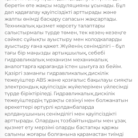
беретін өте жақсы модуляцияны ұсынады. Бұл
дәл қадағалау қауіпсіздікті арттырады және
жалпы өнімді басқару сапасын жақсартады.
Техникалық қызмет көрсету талаптары
салыстырмалы түрде төмен, тек кезең-кезеңге
сәйкес сұйықты ауыстыру мен колодкаларды
ауыстыру ғана қажет. Жүйенің сенімділігі – бұл
тағы бір маңызды артықшылық, себебі
гидравликалық механизм механикалық
аналогтарға қарағанда істен шығуға аз бейім.
Қазіргі заманғы гидравликалық дискілік
тежеуіштер ABS және қозғалыс бақылауы сияқты
электрондық қауіпсіздік жүйелерімен үйлесімді
түрде біріктіріледі. Гидравликалық дискілік
тежеуіштердің тұрақты сезінуі мен болжанатын
әрекеттері әртүрлі қолданбаларда
қолданушының сенімділігі мен қауіпсіздікті
арттырады. Олардың тозбайтындығы мен ұзақ
қызмет ету мерзімі оларды бастапқы қаржы
салымы жоғары болғанына қарамастан тиімді