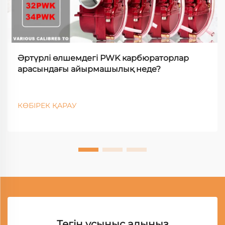
Әртүрлі өлшемдегі PWK карбюраторлар
арасындағы айырмашылық неде?
КӨБІРЕК ҚАРАУ
Тегін ұсыныс алыңыз