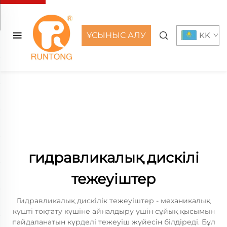
ҰСЫНЫС АЛУ
KK
гидравликалық дискілі
тежеуіштер
Гидравликалық дискілік тежеуіштер - механикалық
күшті тоқтату күшіне айналдыру үшін сұйық қысымын
пайдаланатын күрделі тежеуіш жүйесін білдіреді. Бұл