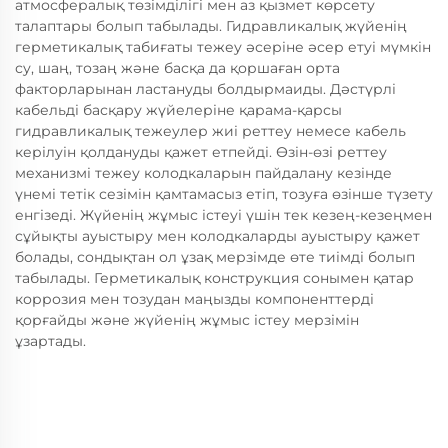
атмосфералық төзімділігі мен аз қызмет көрсету
талаптары болып табылады. Гидравликалық жүйенің
герметикалық табиғаты тежеу әсеріне әсер етуі мүмкін
су, шаң, тозаң және басқа да қоршаған орта
факторларынан ластануды болдырмаиды. Дәстүрлі
кабельді басқару жүйелеріне қарама-қарсы
гидравликалық тежеулер жиі реттеу немесе кабель
керілуін қолдануды қажет етпейді. Өзін-өзі реттеу
механизмі тежеу колодкаларын пайдалану кезінде
үнемі тетік сезімін қамтамасыз етіп, тозуға өзінше түзету
енгізеді. Жүйенің жұмыс істеуі үшін тек кезең-кезеңмен
сұйықты ауыстыру мен колодкаларды ауыстыру қажет
болады, сондықтан ол ұзақ мерзімде өте тиімді болып
табылады. Герметикалық конструкция сонымен қатар
коррозия мен тозудан маңызды компоненттерді
қорғайды және жүйенің жұмыс істеу мерзімін
ұзартады.