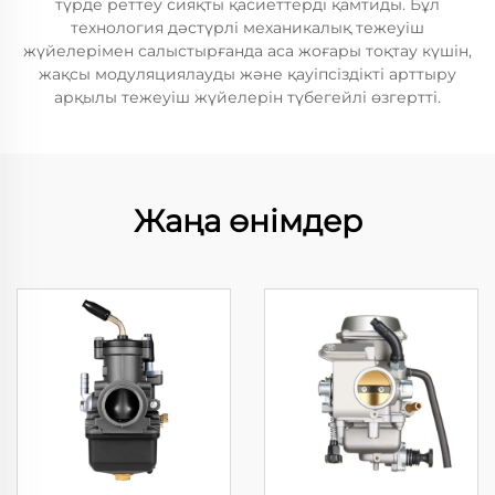
түрде реттеу сияқты қасиеттерді қамтиды. Бұл
технология дәстүрлі механикалық тежеуіш
жүйелерімен салыстырғанда аса жоғары тоқтау күшін,
жақсы модуляциялауды және қауіпсіздікті арттыру
арқылы тежеуіш жүйелерін түбегейлі өзгертті.
Жаңа өнімдер