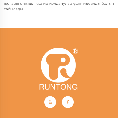
жоғары өнімділікке ие қолданулар үшін идеалды болып
табылады.