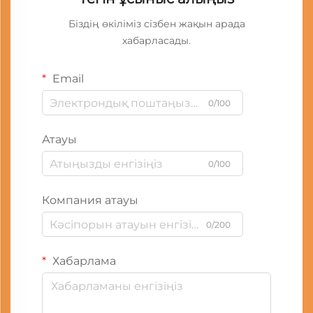
Біздің өкіліміз сізбен жақын арада
хабарласады.
Email
0/100
Атауы
0/100
Компания атауы
0/200
Хабарлама