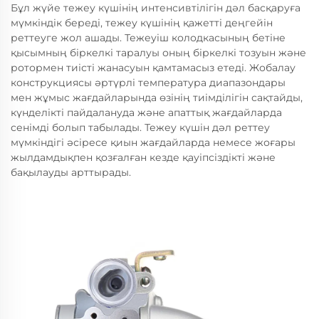
Бұл жүйе тежеу күшінің интенсивтілігін дәл басқаруға
мүмкіндік береді, тежеу күшінің қажетті деңгейін
реттеуге жол ашады. Тежеуіш колодкасының бетіне
қысымның біркелкі таралуы оның біркелкі тозуын және
ротормен тиісті жанасуын қамтамасыз етеді. Жобалау
конструкциясы әртүрлі температура диапазондары
мен жұмыс жағдайларында өзінің тиімділігін сақтайды,
күнделікті пайдалануда және апаттық жағдайларда
сенімді болып табылады. Тежеу күшін дәл реттеу
мүмкіндігі әсіресе қиын жағдайларда немесе жоғары
жылдамдықпен қозғалған кезде қауіпсіздікті және
бақылауды арттырады.