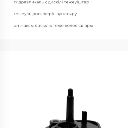
гидравликалық дискілі тежеуіштер
тежеуіш дискілерін ауыстыру
ең жақсы дискілік теже колодкалары