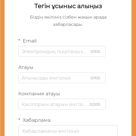
Тегін ұсыныс алыңыз
Біздің өкіліміз сізбен жақын арада
хабарласады.
Email
0/100
Атауы
0/100
Компания атауы
0/200
Хабарлама