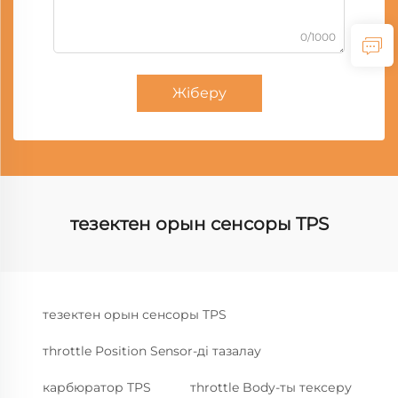
0/1000
Жіберу
тезектен орын сенсоры TPS
тезектен орын сенсоры TPS
тhrottle Position Sensor-ді тазалау
карбюратор TPS
тhrottle Body-ты тексеру