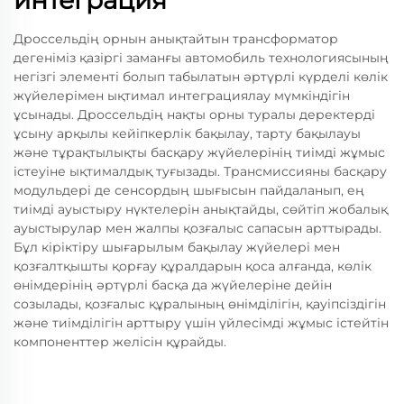
интеграция
Дроссельдің орнын анықтайтын трансформатор
дегеніміз қазіргі заманғы автомобиль технологиясының
негізгі элементі болып табылатын әртүрлі күрделі көлік
жүйелерімен ықтимал интеграциялау мүмкіндігін
ұсынады. Дроссельдің нақты орны туралы деректерді
ұсыну арқылы кейіпкерлік бақылау, тарту бақылауы
және тұрақтылықты басқару жүйелерінің тиімді жұмыс
істеуіне ықтималдық туғызады. Трансмиссияны басқару
модульдері де сенсордың шығысын пайдаланып, ең
тиімді ауыстыру нүктелерін анықтайды, сөйтіп жобалық
ауыстырулар мен жалпы қозғалыс сапасын арттырады.
Бұл кіріктіру шығарылым бақылау жүйелері мен
қозғалтқышты қорғау құралдарын қоса алғанда, көлік
өнімдерінің әртүрлі басқа да жүйелеріне дейін
созылады, қозғалыс құралының өнімділігін, қауіпсіздігін
және тиімділігін арттыру үшін үйлесімді жұмыс істейтін
компоненттер желісін құрайды.