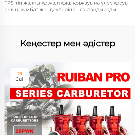
TPS-тің жалпы қозғалтқыш қорғауына үлес қосуы
оның қымбат жөндеулерінен сақтандырады.
Кеңестер мен әдістер
29
Jul