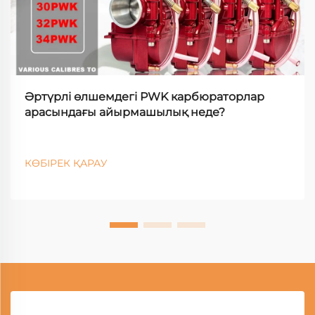
Әртүрлі өлшемдегі PWK карбюраторлар
арасындағы айырмашылық неде?
КӨБІРЕК ҚАРАУ