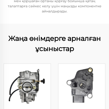
мен қоршаған ортаны қорғау бойынша қатаң
талаптарға сәйкес келу үшін маңызды компонентке
айналдырады.
Жаңа өнімдерге арналған
ұсыныстар