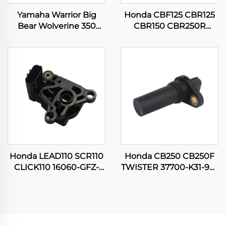
Yamaha Warrior Big
Honda CBF125 CBR125
Bear Wolverine 350
CBR150 CBR250R
YFM350 Kodiak 400
CG150 TITAN
YFM400 ATV Quad
Мотоциклдың
карбюраторы
Қозғалтқышын
басқару орнының
датчигі
Honda LEAD110 SCR110
Honda CB250 CB250F
CLICK110 16060-GFZ-
TWISTER 37700-K31-901
003 Мотоциклдың
Мотоциклдың
Қозғалтқышын
Кривошиптің
басқару орнының
орнының датчигі
датчигі