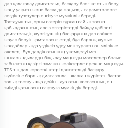
дәл қадағалау двигательді басқару блогіне отын беру,
жану уақыты және басқа да маңызды параметрлерге
лездік түзетулер енгізуге мүмкіндік береді.
Тостауыштың орны өзгеріп тұрған сайын тосып
қабылдағыштың әлсіз өзгерістерді байқау қабілеті
двигательдің жүргізушінің басқаруына дәл сәйкес
жауап беруін қамтамасыз етеді, бұл барлық жұмыс
жағдайларында үздіксіз үдеу мен тұрақты өнімділікке
әкеледі. Бұл дәлдік отынның үнемделуі мен
шығарындыларды бақылау маңызды мәселелер болып
табылатын қазіргі заманғы көліктерде ерекше маңызды.
TPS-тің дәл көрсеткіштері двигательді басқару
жүйесіне барлық диапазонда – жалған жүрістен бастап
толық тостауышқа дейін – ауа-отын қоспасының ең
тиімді қатынасын сақтауға мүмкіндік береді.