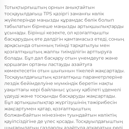
Тотықтырғыштың орнын анықтайтын
тосқауылдағыш TPS қазіргі заманғы көлік
жүйелерінде маңызды құрамдас бөлік болып
табылатын бірнеше маңызды артықшылықтарды
ұсынады. Бірінші кезекте, ол қозғалтқышты
басқарудың өте дәлдігін қамтамасыз етеді, соның
арқасында отынның тиімді тарқатылуы мен
қозғалтқыштың жалпы тиімділігін арттыруға
болады. Бұл дәл басқару отын үнемдеуге және
қоршаған ортаны ластауды азайтуға
көмектесетін отын шығынын тікелей жақсартады.
Тосқауылдағыштың қозғалтқыш параметрлеріне
лездік бейімделуіне мүмкіндік беретін нақты
уақыттағы кері байланыс ұсыну қабілеті үдемелі
үдеуді және тосқынды басқаруды жақсартады.
Бұл артықшылықтар жүргізушінің тәжірибесін
жақсартумен қатар, қозғалтқыштың
болжанбайтын мінезінен туындайтын көліктің
қауіпсіздігіне де үлес қосады. Тосқауылдағыштың
шығарылатын газдарды азайтуда атқаратын рөлі