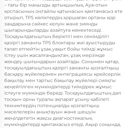
– тағы бір маңызды артықшылық. Ауа-отын
қоспасының оңтайлы қатынасын қамтамасыз ете
отырып, TPS көліктердің қоршаған ортаны қор
заңдарына сәйкес келуін және зиянды
шығарындыларды азайтуға көмектеседі.
Тосқауылдағыштың беріктігі мен сенімділігі
қазіргі заманғы TPS блоктары жиі ауыстыруды
талап етпейтін ұзақ уақыт бойы тиімді жұмыс
істеу үшін жасалғандықтан, ұзақ мерзімде
жөндеу шығындарын азайтады. Сонымен қатар,
тосқауылдағыштың қазіргі заманғы қозғалтқыш
басқару жүйелерімен интеграциясы крейсерлік
бақылау мен тартыс бақылау жүйелері сияқты
кеңейтілген мүмкіндіктерді тиімдірек жұмыс
істеуге мүмкіндік береді. Тосқауылдағыштың дәл
тосқын орны туралы ақпарат ұсыну қабілеті
техниктердің потенциалды қозғалтқыш
мәселелерін анықтауын және шешуін
жеңілдететін жақсы диагностикалық
мүмкіндіктерді қамтамасыз етеді. Ақыр соңында,