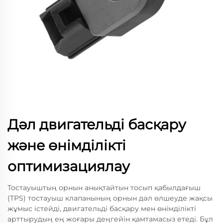
Дәл двигательді басқару
және өнімділікті
оптимизациялау
Тостауыштың орнын анықтайтын тосып қабылдағыш
(TPS) тостауыш клапанының орнын дәл өлшеуде жақсы
жұмыс істейді, двигательді басқару мен өнімділікті
арттырудың ең жоғары деңгейін қамтамасыз етеді. Бұл