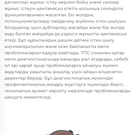
датчиктері жұмыс істеу мерзімі бойы үнемі сенімді
жұмыс істеуін қамтамасыз ететін қосымша сенімділік
функцияларымен жасалған. Екі жолдық
потенциометрлерді пайдалану жүйенің істен шығуын
болдырмау үшін дублирлеу жасайды және бір жолда
ақау болған жағдайда да үздіксіз жұмысты қамтамасыз
етеді. Бұл құрылымдық шешім датчик істен шығу
ықтималдылығын және оған байланысты көлік
проблемаларын едәуір азайтады. ТПС сонымен қатар
көлік диагностикасында маңызды рөл атқарады, себебі
ол әрі қарай ауыр проблемаларға айналуы мүмкін
ақауларды уақытылы анықтау үшін айқын өлшенетін
деректер береді. Бұл диагностикалық мүмкіндік
профилактикалық жөндеу жүргізуге мүмкіндік беріп,
техникалық қызмет көрсету мерзімінде проблемаларды
шешуге көмектеседі.