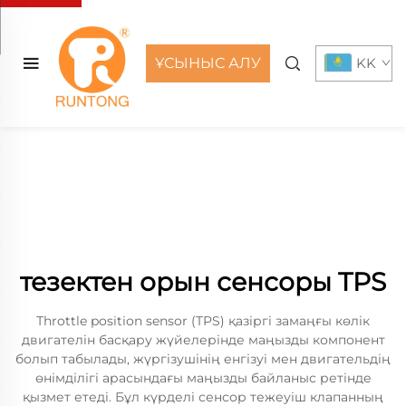
ҰСЫНЫС АЛУ
KK
тезектен орын сенсоры TPS
Тhrottle position sensor (TPS) қазіргі замаңғы көлік
двигателін басқару жүйелерінде маңызды компонент
болып табылады, жүргізушінің енгізуі мен двигательдің
өнімділігі арасындағы маңызды байланыс ретінде
қызмет етеді. Бұл күрделі сенсор тежеуіш клапанның