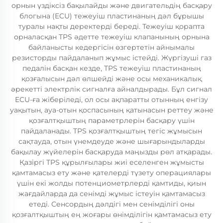
орнын үздіксіз бақылайды және двигательдің басқару
блогына (ECU) тежеуіш пластинаның дәл бұрышы
туралы нақты деректерді береді. Тежеуіш қорапта
орналасқан TPS әдетте тежеуіш клапанының орнына
байланысты кедергісін өзгертетін айнымалы
резисторды пайдаланып жұмыс істейді. Жүргізуші газ
педалін басқан кезде, TPS тежеуіш пластинаның
қозғалысын дәл өлшейді және осы механикалық
әрекетті электрлік сигналға айналдырады. Бұл сигнал
ECU-ға жіберіледі, ол осы ақпаратты отынның енгізу
уақытын, ауа-отын қоспасының қатынасын реттеу және
қозғалтқыштың параметрлерін басқару үшін
пайдаланады. TPS қозғалтқыштың тегіс жұмысын
сақтауда, отын үнемдеуде және шығарындыларды
бақылау жүйелерін басқаруда маңызды рөл атқарады.
Қазіргі TPS құрылғылары жиі еселенген жұмысты
қамтамасыз ету және қателерді түзету операциялары
үшін екі жолды потенциометрлерді қамтиды, қиын
жағдайларда да сенімді жұмыс істеуін қамтамасыз
етеді. Сенсордың дәлдігі мен сенімділігі оны
қозғалтқыштың ең жоғары өнімділігін қамтамасыз ету