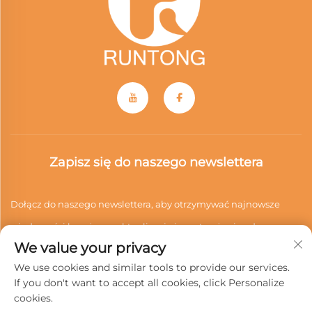
Zapisz się do naszego newslettera
Dołącz do naszego newslettera, aby otrzymywać najnowsze
wiadomości branżowe, aktualizacje i spostrzeżenia od naszego
We value your privacy
zespołu.
We use cookies and similar tools to provide our services.
If you don't want to accept all cookies, click Personalize
cookies.
Subskrybuj