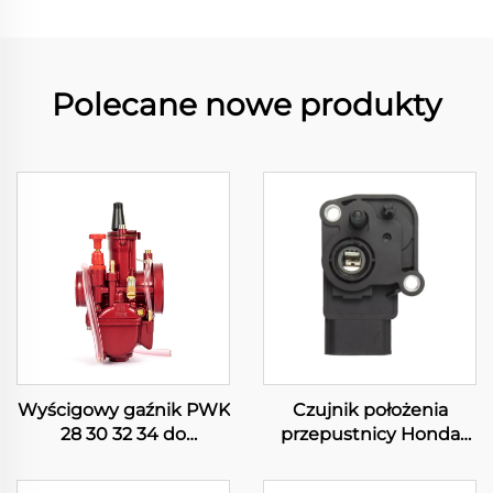
Polecane nowe produkty
Wyścigowy gaźnik PWK
Czujnik położenia
28 30 32 34 do
przepustnicy Honda
motocykli terenowych,
PCX125 PCX150
pitbike'ów,
FORZA125 Yamaha