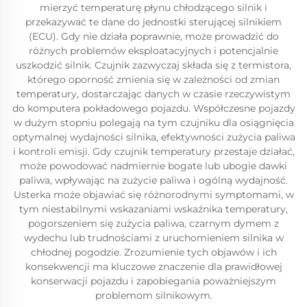
mierzyć temperaturę płynu chłodzącego silnik i
przekazywać te dane do jednostki sterującej silnikiem
(ECU). Gdy nie działa poprawnie, może prowadzić do
różnych problemów eksploatacyjnych i potencjalnie
uszkodzić silnik. Czujnik zazwyczaj składa się z termistora,
którego oporność zmienia się w zależności od zmian
temperatury, dostarczając danych w czasie rzeczywistym
do komputera pokładowego pojazdu. Współczesne pojazdy
w dużym stopniu polegają na tym czujniku dla osiągnięcia
optymalnej wydajności silnika, efektywności zużycia paliwa
i kontroli emisji. Gdy czujnik temperatury przestaje działać,
może powodować nadmiernie bogate lub ubogie dawki
paliwa, wpływając na zużycie paliwa i ogólną wydajność.
Usterka może objawiać się różnorodnymi symptomami, w
tym niestabilnymi wskazaniami wskaźnika temperatury,
pogorszeniem się zużycia paliwa, czarnym dymem z
wydechu lub trudnościami z uruchomieniem silnika w
chłodnej pogodzie. Zrozumienie tych objawów i ich
konsekwencji ma kluczowe znaczenie dla prawidłowej
konserwacji pojazdu i zapobiegania poważniejszym
problemom silnikowym.