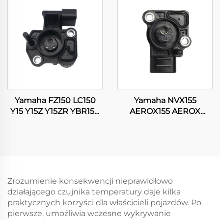
motocrossowych, ATV,
SRL115 16060-K35-V01
quadów i skuterów
do motocykla
Yamaha FZ150 LC150
Yamaha NVX155
Y15 Y15Z Y15ZR YBR150
AEROX155 AEROX
XTZ150 EXCITER 150
GDR155 NMAX155
TPS Czujnik pozycji
Czujnik pozycji
przepustnicy
przepustnicy
Zrozumienie konsekwencji nieprawidłowo
działającego czujnika temperatury daje kilka
praktycznych korzyści dla właścicieli pojazdów. Po
pierwsze, umożliwia wczesne wykrywanie