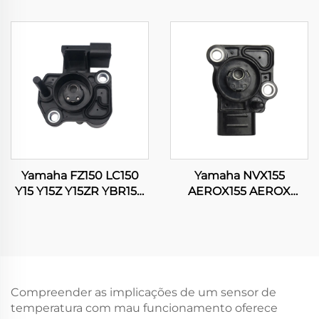
Scooter Pit Bike
SRL115 16060-K35-V01
Motocross Racing PWK
Sensor de Posição do
28 30 32 34
Acelerador de
Motocicleta
Yamaha FZ150 LC150
Yamaha NVX155
Y15 Y15Z Y15ZR YBR150
AEROX155 AEROX
XTZ150 EXCITER 150
GDR155 NMAX155
Sensor de Posição do
Sensor de Posição do
Acelerador (TPS) de
Acelerador de
Motocicleta
Motocicleta
Compreender as implicações de um sensor de
temperatura com mau funcionamento oferece