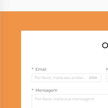
O
Email
0/100
Mensagem