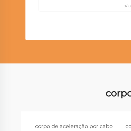
0/1
corpo
corpo de aceleração por cabo
c