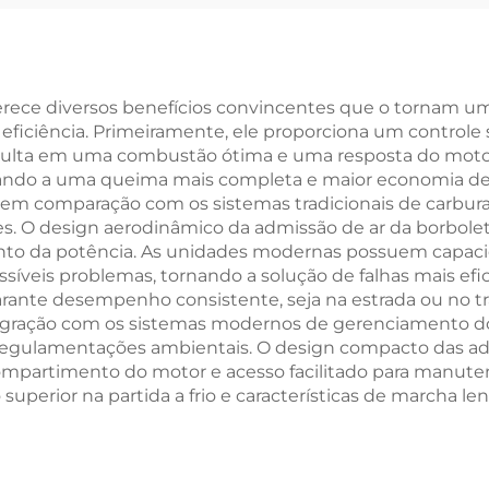
erece diversos benefícios convincentes que o tornam uma
ciência. Primeiramente, ele proporciona um controle su
resulta em uma combustão ótima e uma resposta do mot
ndo a uma queima mais completa e maior economia de c
 comparação com os sistemas tradicionais de carburado
s. O design aerodinâmico da admissão de ar da borboleta
nto da potência. As unidades modernas possuem capacid
síveis problemas, tornando a solução de falhas mais efi
rante desempenho consistente, seja na estrada ou no trâ
egração com os sistemas modernos de gerenciamento do
 regulamentações ambientais. O design compacto das a
ompartimento do motor e acesso facilitado para manute
ior na partida a frio e características de marcha lent