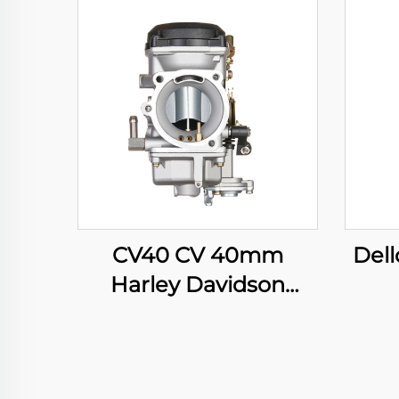
CV40 CV 40mm
Del
Harley Davidson
Sportster 883 1200
C
XL883 XLH1200
Mot
Carburador para