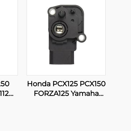
250
Honda PCX125 PCX150
112
FORZA125 Yamaha
ão do
SRL115 16060-K35-V01
) de
Sensor de Posição do
Acelerador de