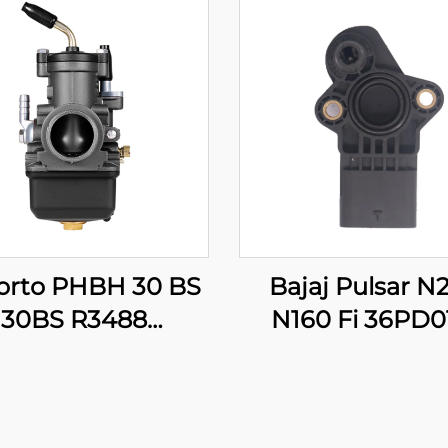
lorto PHBH 30 BS
Bajaj Pulsar N
30BS R3488
N160 Fi 36PD0
arburador para
Sensor de Posiç
ocicleta Pit Dirt
Acelerador (TPS
Bike Scooter
Motocicleta