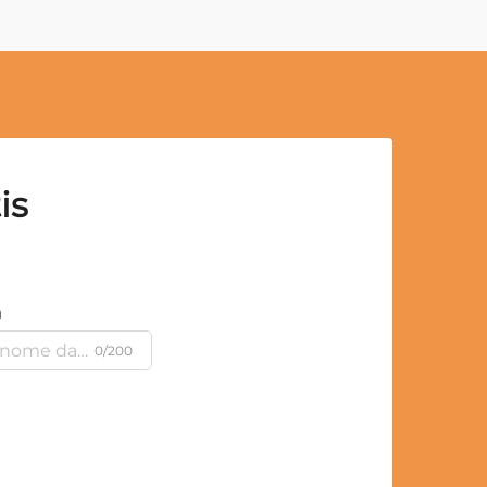
is
a
0/200