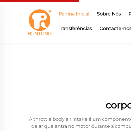
Página Inicial
Sobre Nós
Transferências
Contacte-no
corpo
A throttle body air intake é um componente
de ar que entra no motor durante a combu