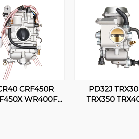
CR40 CRF450R
PD32J TRX30
F450X WR400F
TRX350 TRX4
426F WR450F
TRX450 Fourtr
Z400F YZ426F
Rancher Forema
450F Мотоцикл
350 400 45