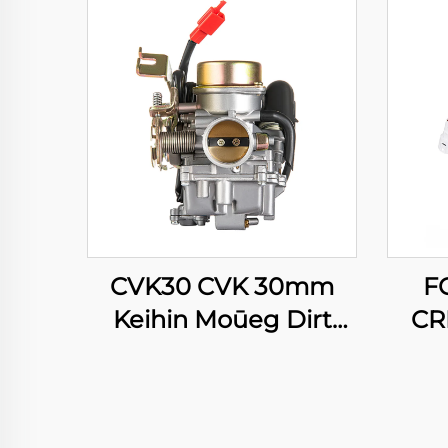
CVK30 CVK 30mm
F
Keihin Мопед Dirt
CR
Bike Мотоцикл ATV
WR
Квадрицикл Скутер
Y
Мотор карбуратор
YZ