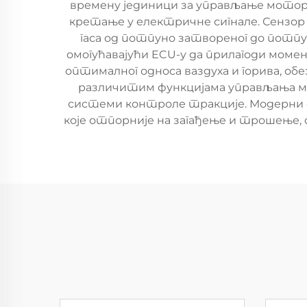
времену јединици за управљање мотором
кретање у електричне сигнале. Сензо
гаса од потпуно затвореног до потпун
омогућавајући ECU-у да прилагоди моме
оптималног односа ваздуха и горива, о
различитим функцијама управљања мо
системи контроле тракције. Модерни с
које отпорније на загађење и трошење,