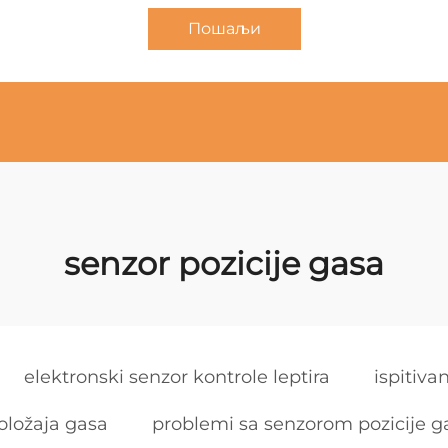
Пошаљи
senzor pozicije gasa
elektronski senzor kontrole leptira
ispitiva
položaja gasa
problemi sa senzorom pozicije g