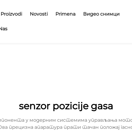
Proizvodi
Novosti
Primena
Видео снимци
 Nas
senzor pozicije gasa
а компонента у модерним системима управљања мото
Ова прецизна апаратура прати тачан положај гасн