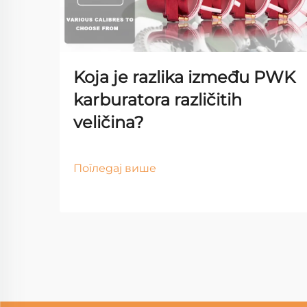
Koja je razlika između PWK
karburatora različitih
veličina?
Погледај више