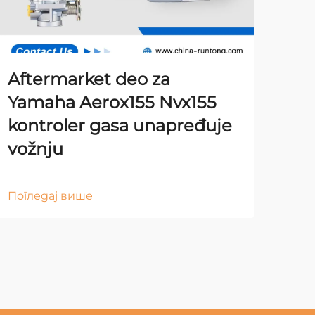
Aftermarket deo za
Yamaha Aerox155 Nvx155
kontroler gasa unapređuje
vožnju
Погледај више