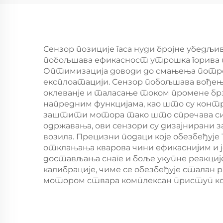
Сензор позиције гаса нуди бројне убедљи
побољшава ефикасност утрошка горива т
Оптимизација доводи до смањења потрош
експлоатацији. Сензор побољшава вођење
оклеванје и таласање током промене бр
напредним функцијама, као што су контр
заштити мотора тако што спречава сит
одржавања, ови сензори су дизајнирани з
возила. Прецизни подаци које обезбеђује
отклањања кварова чини ефикаснијим и ј
достављања снаге и боље укупне реакциј
калибрације, чиме се обезбеђује сталан
мотором ствара комплексан приступ кон