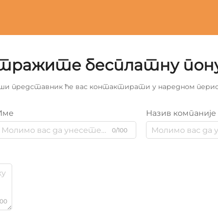
тражите бесплатну пон
ши представник ће вас контактирати у наредном перио
Име
Назив компаније
0/100
000