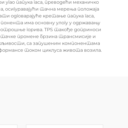
 угао папука гаса, преводећи механичко
 осигуравајући тачна мерења положаја
ати одговарајуће кретање папука гаса,
мпонента има основну улогу у одржавању
 потрошње горива. TPS такође доприноси
 тачке промене брзина трансмисије и
држљивости, са запушеним компонентама
рформансе током циклуса живота возила.