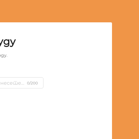
уду
ду.
0/200