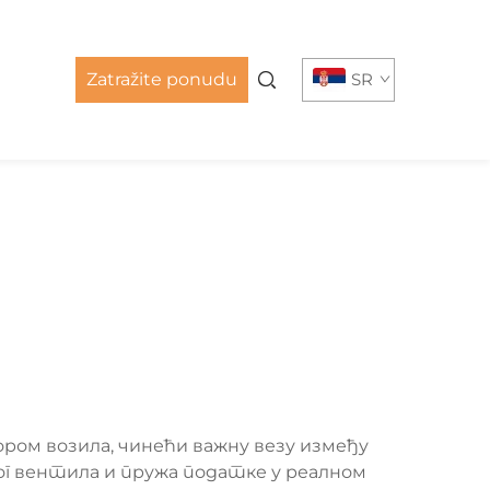
Zatražite ponudu
SR
ром возила, чинећи важну везу између
ог вентила и пружа податке у реалном