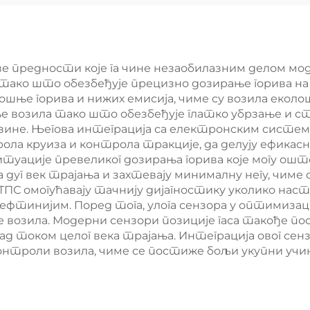
карбуратор
Карбурато
ве предности које га чине незаобилазним делом моде
ако што обезбеђује прецизно дозирање горива на о
ње горива и нижих емисија, чиме су возила еколо
 возила тако што обезбеђује глатко убрзање и ст
зине. Његова интеграција са електронским систе
ола круиза и контрола тракције, да делују ефикасн
уације превеликог дозирања горива које могу ош
а дуг век трајања и захтевају минималну негу, чим
 ТПС омогућавају тачнију дијагностику уколико нас
ефтинијим. Поред тога, улога сензора у оптимиза
е возила. Модерни сензори позиције гаса такође по
 рад током целог века трајања. Интеграција овог с
троли возила, чиме се постиже бољи укупни учин