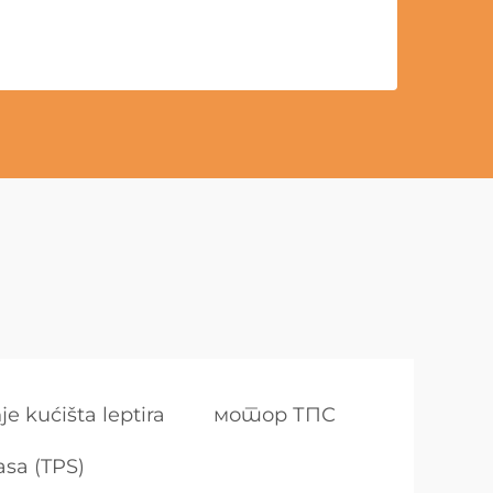
nje kućišta leptira
мотор ТПС
asa (TPS)