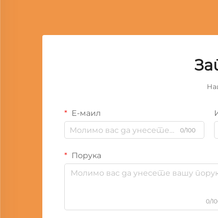
За
На
Е-маил
0/100
Порука
0/1