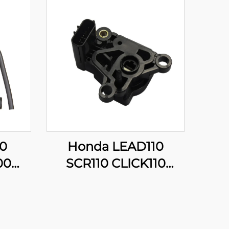
0
Honda LEAD110
00
SCR110 CLICK110
ax
16060-GFZ-003 TPS
n 300
senzor položaja gasa
0
za motocikl