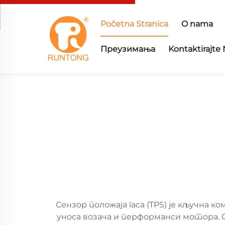
Početna Stranica
O nama
Преузимања
Kontaktirajte
Сензор положаја гаса (TPS) је кључн
уноса возача и перформанси мотора. 