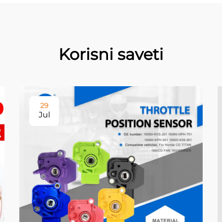
Korisni saveti
29
Jul