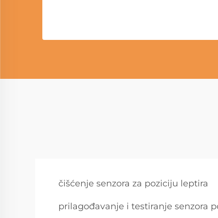
čišćenje senzora za poziciju leptira
prilagođavanje i testiranje senzora 