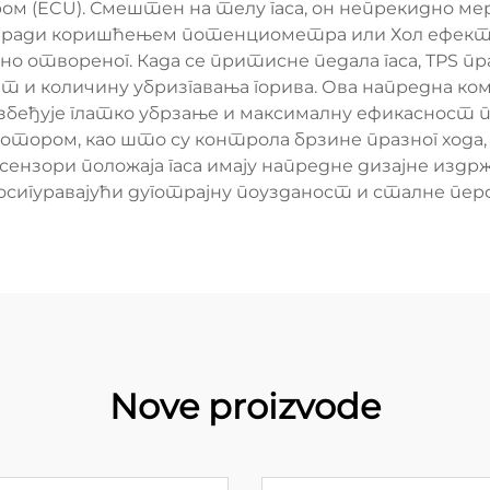
 (ECU). Смештен на телу гаса, он непрекидно мери
р ради коришћењем потенциометра или Хол ефекта,
о отвореног. Када се притисне педала гаса, TPS пр
нт и количину убризгавања горива. Ова напредна ко
безбеђује глатко убрзање и максималну ефикасност
тором, као што су контрола брзине празног хода,
ензори положаја гаса имају напредне дизајне из
 осигуравајући дуготрајну поузданост и сталне пе
Nove proizvode