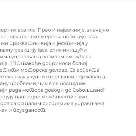
р
рних возила. Прво и најважније, значајно
снову тачних мерења позиције гаса.
шки прихватљивија и јефтинија у
алну реакцију гаса, елиминишући
мима управљања возилом омогућава
ије. ТПС такође доприноси бољој
тетити моторске делове. Са аспекта
е се смањују укупни трошкови одржавања
тану проблеми, чиме се поступак
цији рада мотора доводи до побољшаног
седују напредне могућности само-
ензора са осталим системима управљања
ак и поузданост.