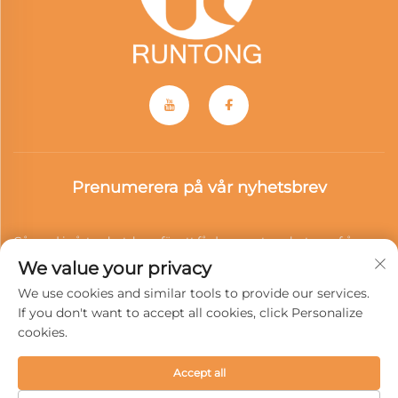
Prenumerera på vår nyhetsbrev
Gå med i vårt nyhetsbrev för att få de senaste nyheterna från
We value your privacy
branschen, uppdateringar och insikter från vårt team.
We use cookies and similar tools to provide our services.
If you don't want to accept all cookies, click Personalize
cookies.
Prenumerera
Accept all
Upphovsrätt © 2026 Wenzhou Runtong Motor Vehicle Parts Co.,