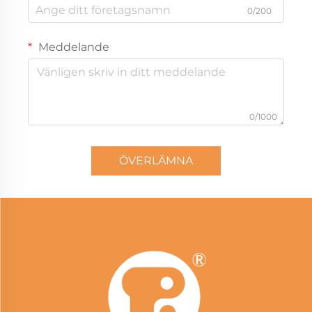
0/200
Meddelande
0/1000
ÖVERLÄMNA