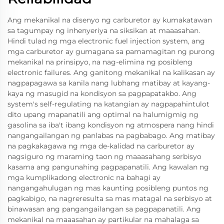
Ang mekanikal na disenyo ng carburetor ay kumakatawan
sa tagumpay ng inhenyeriya na siksikan at maaasahan.
Hindi tulad ng mga electronic fuel injection system, ang
mga carburetor ay gumagana sa pamamagitan ng purong
mekanikal na prinsipyo, na nag-elimina ng posibleng
electronic failures. Ang ganitong mekanikal na kalikasan ay
nagpapagawa sa kanila nang lubhang matibay at kayang-
kaya ng masugid na kondisyon sa pagpapatakbo. Ang
system's self-regulating na katangian ay nagpapahintulot
dito upang mapanatili ang optimal na halumigmig ng
gasolina sa iba't ibang kondisyon ng atmospera nang hindi
nangangailangan ng panlabas na pagbabago. Ang matibay
na pagkakagawa ng mga de-kalidad na carburetor ay
nagsiguro ng maraming taon ng maaasahang serbisyo
kasama ang pangunahing pagpapanatili. Ang kawalan ng
mga kumplikadong electronic na bahagi ay
nangangahulugan ng mas kaunting posibleng puntos ng
pagkabigo, na nagreresulta sa mas matagal na serbisyo at
binawasan ang pangangailangan sa pagpapanatili. Ang
mekanikal na maaasahan ay partikular na mahalaga sa