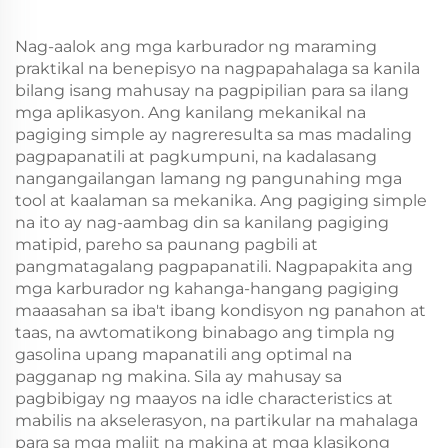
Nag-aalok ang mga karburador ng maraming
praktikal na benepisyo na nagpapahalaga sa kanila
bilang isang mahusay na pagpipilian para sa ilang
mga aplikasyon. Ang kanilang mekanikal na
pagiging simple ay nagreresulta sa mas madaling
pagpapanatili at pagkumpuni, na kadalasang
nangangailangan lamang ng pangunahing mga
tool at kaalaman sa mekanika. Ang pagiging simple
na ito ay nag-aambag din sa kanilang pagiging
matipid, pareho sa paunang pagbili at
pangmatagalang pagpapanatili. Nagpapakita ang
mga karburador ng kahanga-hangang pagiging
maaasahan sa iba't ibang kondisyon ng panahon at
taas, na awtomatikong binabago ang timpla ng
gasolina upang mapanatili ang optimal na
pagganap ng makina. Sila ay mahusay sa
pagbibigay ng maayos na idle characteristics at
mabilis na akselerasyon, na partikular na mahalaga
para sa mga maliit na makina at mga klasikong