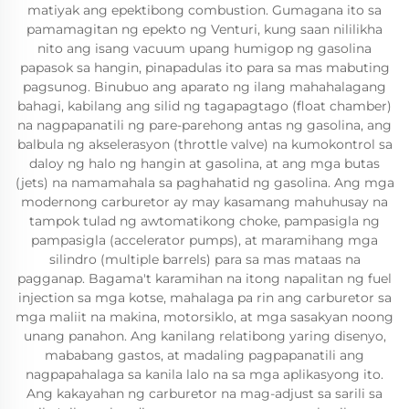
matiyak ang epektibong combustion. Gumagana ito sa
pamamagitan ng epekto ng Venturi, kung saan nililikha
nito ang isang vacuum upang humigop ng gasolina
papasok sa hangin, pinapadulas ito para sa mas mabuting
pagsunog. Binubuo ang aparato ng ilang mahahalagang
bahagi, kabilang ang silid ng tagapagtago (float chamber)
na nagpapanatili ng pare-parehong antas ng gasolina, ang
balbula ng akselerasyon (throttle valve) na kumokontrol sa
daloy ng halo ng hangin at gasolina, at ang mga butas
(jets) na namamahala sa paghahatid ng gasolina. Ang mga
modernong carburetor ay may kasamang mahuhusay na
tampok tulad ng awtomatikong choke, pampasigla ng
pampasigla (accelerator pumps), at maramihang mga
silindro (multiple barrels) para sa mas mataas na
pagganap. Bagama't karamihan na itong napalitan ng fuel
injection sa mga kotse, mahalaga pa rin ang carburetor sa
mga maliit na makina, motorsiklo, at mga sasakyan noong
unang panahon. Ang kanilang relatibong yaring disenyo,
mababang gastos, at madaling pagpapanatili ang
nagpapahalaga sa kanila lalo na sa mga aplikasyong ito.
Ang kakayahan ng carburetor na mag-adjust sa sarili sa