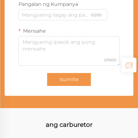
Pangalan ng Kumpanya
0/200
Mensahe
0/1000
Isumite
ang carburetor