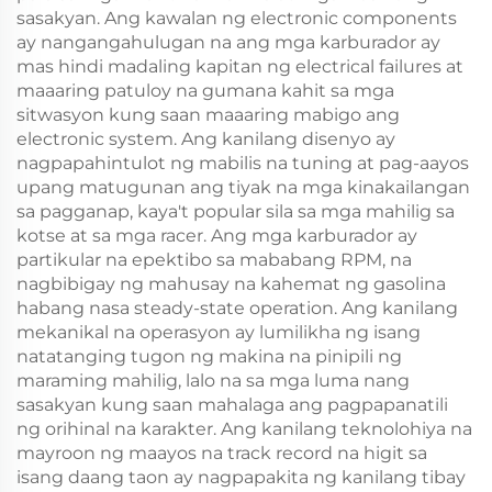
sasakyan. Ang kawalan ng electronic components
ay nangangahulugan na ang mga karburador ay
mas hindi madaling kapitan ng electrical failures at
maaaring patuloy na gumana kahit sa mga
sitwasyon kung saan maaaring mabigo ang
electronic system. Ang kanilang disenyo ay
nagpapahintulot ng mabilis na tuning at pag-aayos
upang matugunan ang tiyak na mga kinakailangan
sa pagganap, kaya't popular sila sa mga mahilig sa
kotse at sa mga racer. Ang mga karburador ay
partikular na epektibo sa mababang RPM, na
nagbibigay ng mahusay na kahemat ng gasolina
habang nasa steady-state operation. Ang kanilang
mekanikal na operasyon ay lumilikha ng isang
natatanging tugon ng makina na pinipili ng
maraming mahilig, lalo na sa mga luma nang
sasakyan kung saan mahalaga ang pagpapanatili
ng orihinal na karakter. Ang kanilang teknolohiya na
mayroon ng maayos na track record na higit sa
isang daang taon ay nagpapakita ng kanilang tibay