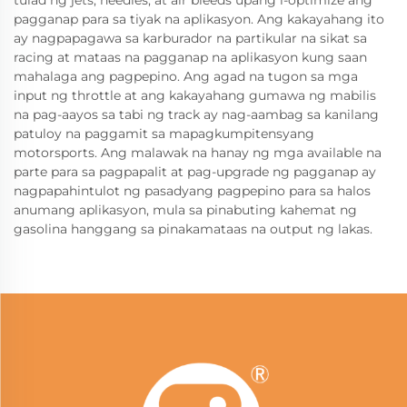
tulad ng jets, needles, at air bleeds upang i-optimize ang
pagganap para sa tiyak na aplikasyon. Ang kakayahang ito
ay nagpapagawa sa karburador na partikular na sikat sa
racing at mataas na pagganap na aplikasyon kung saan
mahalaga ang pagpepino. Ang agad na tugon sa mga
input ng throttle at ang kakayahang gumawa ng mabilis
na pag-aayos sa tabi ng track ay nag-aambag sa kanilang
patuloy na paggamit sa mapagkumpitensyang
motorsports. Ang malawak na hanay ng mga available na
parte para sa pagpapalit at pag-upgrade ng pagganap ay
nagpapahintulot ng pasadyang pagpepino para sa halos
anumang aplikasyon, mula sa pinabuting kahemat ng
gasolina hanggang sa pinakamataas na output ng lakas.