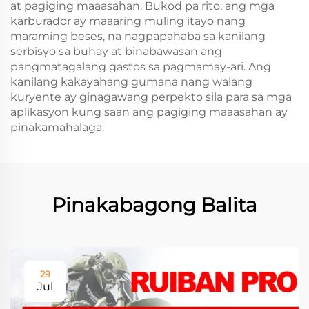
at pagiging maaasahan. Bukod pa rito, ang mga
karburador ay maaaring muling itayo nang
maraming beses, na nagpapahaba sa kanilang
serbisyo sa buhay at binabawasan ang
pangmatagalang gastos sa pagmamay-ari. Ang
kanilang kakayahang gumana nang walang
kuryente ay ginagawang perpekto sila para sa mga
aplikasyon kung saan ang pagiging maaasahan ay
pinakamahalaga.
Pinakabagong Balita
29
Jul