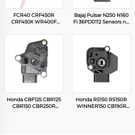
FCR40 CRF450R
Bajaj Pulsar N250 N160
CRF450X WR400F
Fi 36PD0112 Sensors ng
WR426F WR450F
Posisyon ng
YZ400F YZ426F YZ450F
Pagbubukas ng
Kaburetor ng Motor na
Motorsiklo
Pangkarera
Honda CBF125 CBR125
Honda RS150 RS150R
CBR150 CBR250R
WINNER150 CB190R
CG150 TITAN Sensors ng
16060-KVS-J01 Sensors
Posisyon ng
ng Posisyon ng
Pagbubukas ng
Pagbubukas ng
Motorsiklo
Motorsiklo