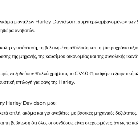
α γκάμα μοντέλων Harley Davidson, συμπεριλαμβανομένων των S
πληθώρα αναβατών.
εύκολη εγκατάσταση, τη βελτιωμένη απόδοση και τη μακροχρόνια αξι
ρασης της μηχανής, της καυσίμου οικονομίας και της συνολικής ικανό
ωρίς να ξοδεύουν πολλά χρήματα, το CV40 προσφέρει εξαιρετική αξ
κυστική επιλογή για φανς της Harley.
την Harley Davidson μου;
τά απλή, ακόμα και για αναβάτες με βασικές μηχανικές δεξιότητες
 τη βεβαίωση ότι όλες οι συνδέσεις είναι στερεωμένες, όπως τα κα