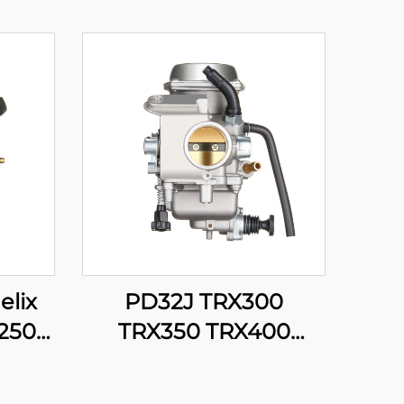
lix
PD32J TRX300
250
TRX350 TRX400
250cc
TRX450 Fourtrax
utera,
Rancher Foreman 300