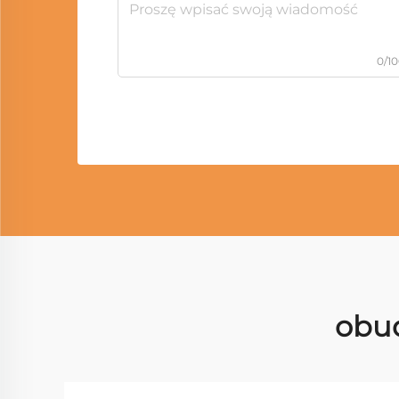
0/1
obu