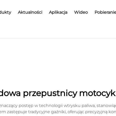
dukty
Aktualności
Aplikacja
Wideo
Pobierani
dowa przepustnicy motocyk
znaczący postęp w technologii wtrysku paliwa, stanowi
em zastępuje tradycyjne gaźniki, oferując precyzyjną ko