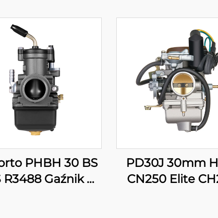
lorto PHBH 30 BS
PD30J 30mm He
 R3488 Gaźnik do
CN250 Elite CH
ocykla, pitbika,
CFMOTO CF250 
kutera, silnika
Gaźnik silnika sk