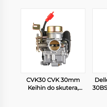
CVK30 CVK 30mm
Del
Keihin do skutera,
30BS
motocykla, ATV,
mot
quada, gaźnik
s