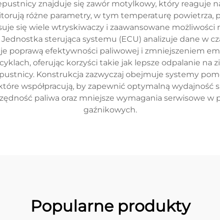
epustnicy znajduje się zawór motylkowy, który reaguje na
orują różne parametry, w tym temperaturę powietrza, pr
uje się wiele wtryskiwaczy i zaawansowane możliwości
 Jednostka sterująca systemu (ECU) analizuje dane w c
je poprawą efektywności paliwowej i zmniejszeniem emisji
ach, oferując korzyści takie jak lepsze odpalanie na zi
ustnicy. Konstrukcja zazwyczaj obejmuje systemy pomo
, które współpracują, by zapewnić optymalną wydajność si
zczędność paliwa oraz mniejsze wymagania serwisowe w
gaźnikowych.
Popularne produkty