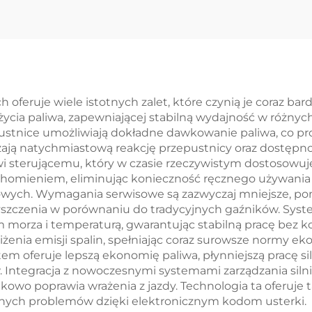
skuterka
 oferuje wiele istotnych zalet, które czynią je coraz b
 zużycia paliwa, zapewniającej stabilną wydajność w róż
stnice umożliwiają dokładne dawkowanie paliwa, co pro
żają natychmiastową reakcję przepustnicy oraz dostępno
 sterującemu, który w czasie rzeczywistym dostosowuje 
homieniem, eliminując konieczność ręcznego używania 
ych. Wymagania serwisowe są zazwyczaj mniejsze, po
yszczenia w porównaniu do tradycyjnych gaźników. Sy
orza i temperaturą, gwarantując stabilną pracę bez ko
iżenia emisji spalin, spełniając coraz surowsze normy ek
m oferuje lepszą ekonomię paliwa, płynniejszą pracę sil
. Integracja z nowoczesnymi systemami zarządzania sil
tkowo poprawia wrażenia z jazdy. Technologia ta oferuje
alnych problemów dzięki elektronicznym kodom usterki.