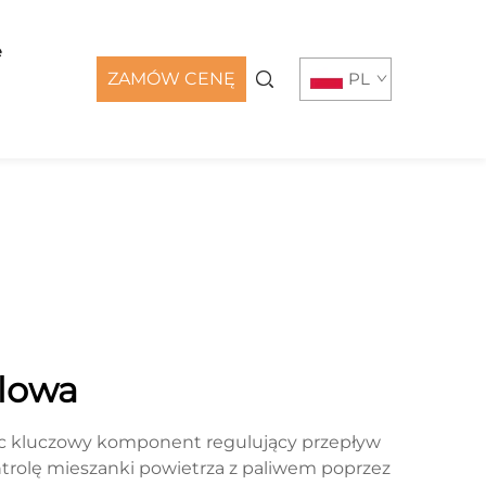
e
ZAMÓW CENĘ
PL
lowa
ąc kluczowy komponent regulujący przepływ
ntrolę mieszanki powietrza z paliwem poprzez