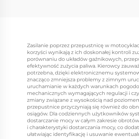
silnikowy
Zasilanie poprzez przepustnicę w motocyklach
korzyści wynikają z ich doskonałej kontroli
porównaniu do układów gaźnikowych, przepu
efektywność zużycia paliwa. Kierowcy zauwa
potrzebna, dzięki elektronicznemu systemowi
znacząco zmniejsza problemy z zimnym uruc
uruchamianie w każdych warunkach pogodow
mechanicznych wymagających regulacji i cz
zmiany związane z wysokością nad poziomem m
przepustnice przyczyniają się również do obn
osiągów. Dla codziennych użytkowników syste
dostarczanie mocy w całym zakresie obrotów
i charakterystyki dostarczania mocy, co doda
ułatwiając identyfikację i usuwanie ewentu