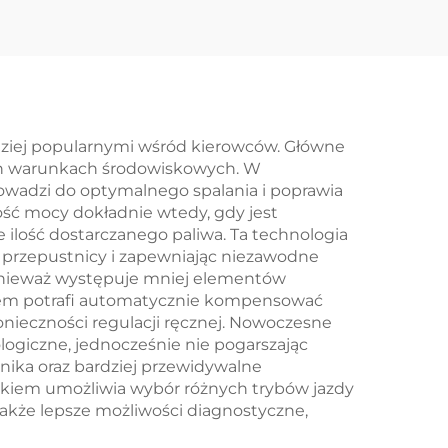
350 400 450 Gaźnik
ardziej popularnymi wśród kierowców. Główne
nych warunkach środowiskowych. W
wadzi do optymalnego spalania i poprawia
ść mocy dokładnie wtedy, gdy jest
ilość dostarczanego paliwa. Ta technologia
przepustnicy i zapewniając niezawodne
nieważ występuje mniej elementów
stem potrafi automatycznie kompensować
nieczności regulacji ręcznej. Nowoczesne
ologiczne, jednocześnie nie pogarszając
nika oraz bardziej przewidywalne
nikiem umożliwia wybór różnych trybów jazdy
 także lepsze możliwości diagnostyczne,