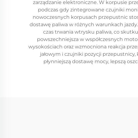
zarządzanie elektroniczne. W korpusie prz
podczas gdy zintegrowane czujniki monit
nowoczesnych korpusach przepustnic stos
dostawę paliwa w różnych warunkach jazdy.
czas trwania wtrysku paliwa, co skutku
powszechniejsza w współczesnych motocykl
wysokościach oraz wzmocniona reakcja przep
jałowym i czujniki pozycji przepustnicy
płynniejszą dostawę mocy, lepszą os