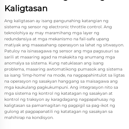
Kaligtasan
Ang kaligtasan ay isang pangunahing katangian ng
sistema ng sensor ng electronic throttle control. Ang
teknolohiya ay may maramihang mga layer ng
redundansiya at mga mekanismo na fail-safe upang
matiyak ang maaasahang operasyon sa lahat ng sitwasyon.
Patuloy na isinasagawa ng sensor ang mga pagsusuri sa
sarili at maaaring agad na makakita ng anumang mga
anomalya sa sistema. Kung natuklasan ang isang
problema, maaaring awtomatikong pumasok ang sistema
sa isang 'limp-home' na mode, na nagpapahintulot sa ligtas
na operasyon ng sasakyan hanggang sa maisagawa ang
mga kaukulang pagkukumpuni. Ang integrasyon nito sa
mga sistema ng kontrol ng katatagan ng sasakyan at
kontrol ng traksyon ay karagdagang nagpapahusay ng
kaligtasan sa pamamagitan ng pagpigil sa pag-ikot ng
gulong at pagpapanatili ng katatagan ng sasakyan sa
mahihirap na kondisyon.