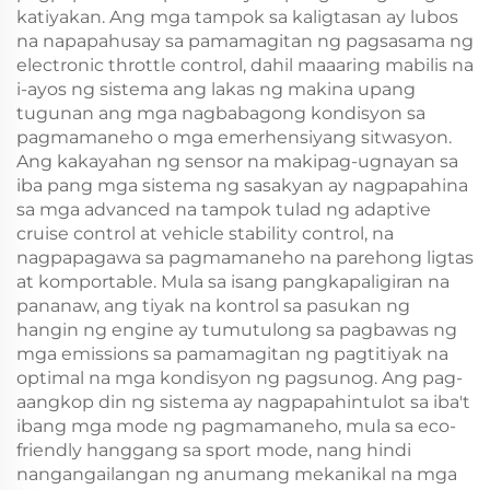
katiyakan. Ang mga tampok sa kaligtasan ay lubos
na napapahusay sa pamamagitan ng pagsasama ng
electronic throttle control, dahil maaaring mabilis na
i-ayos ng sistema ang lakas ng makina upang
tugunan ang mga nagbabagong kondisyon sa
pagmamaneho o mga emerhensiyang sitwasyon.
Ang kakayahan ng sensor na makipag-ugnayan sa
iba pang mga sistema ng sasakyan ay nagpapahina
sa mga advanced na tampok tulad ng adaptive
cruise control at vehicle stability control, na
nagpapagawa sa pagmamaneho na parehong ligtas
at komportable. Mula sa isang pangkapaligiran na
pananaw, ang tiyak na kontrol sa pasukan ng
hangin ng engine ay tumutulong sa pagbawas ng
mga emissions sa pamamagitan ng pagtitiyak na
optimal na mga kondisyon ng pagsunog. Ang pag-
aangkop din ng sistema ay nagpapahintulot sa iba't
ibang mga mode ng pagmamaneho, mula sa eco-
friendly hanggang sa sport mode, nang hindi
nangangailangan ng anumang mekanikal na mga