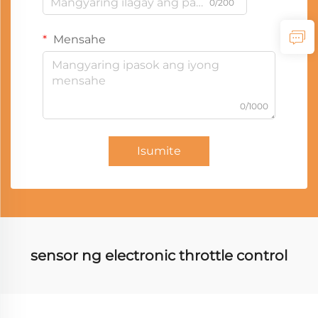
0/200
Mensahe
0/1000
Isumite
sensor ng electronic throttle control