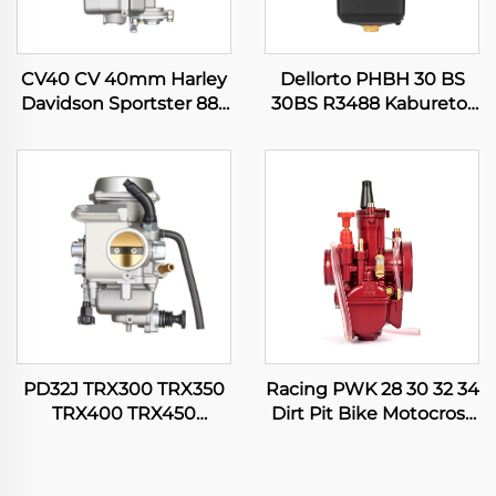
CV40 CV 40mm Harley
Dellorto PHBH 30 BS
Davidson Sportster 883
30BS R3488 Kaburetor
1200 XL883 XLH1200
ng Motor sa Pit Dirt
Kaburetor ng Motor na
Bike Scooter Engine
Pangkarera
PD32J TRX300 TRX350
Racing PWK 28 30 32 34
TRX400 TRX450
Dirt Pit Bike Motocross
Fourtrax Rancher
Kaburetor ng Motor na
Foreman 300 350 400
Pangkarera ATV Quad
450 Kaburetor ng Motor
Scooter