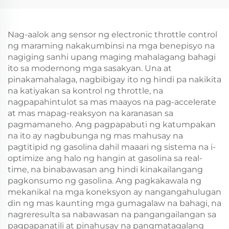
Nag-aalok ang sensor ng electronic throttle control
ng maraming nakakumbinsi na mga benepisyo na
nagiging sanhi upang maging mahalagang bahagi
ito sa modernong mga sasakyan. Una at
pinakamahalaga, nagbibigay ito ng hindi pa nakikita
na katiyakan sa kontrol ng throttle, na
nagpapahintulot sa mas maayos na pag-accelerate
at mas mapag-reaksyon na karanasan sa
pagmamaneho. Ang pagpapabuti ng katumpakan
na ito ay nagbubunga ng mas mahusay na
pagtitipid ng gasolina dahil maaari ng sistema na i-
optimize ang halo ng hangin at gasolina sa real-
time, na binabawasan ang hindi kinakailangang
pagkonsumo ng gasolina. Ang pagkakawala ng
mekanikal na mga koneksyon ay nangangahulugan
din ng mas kaunting mga gumagalaw na bahagi, na
nagreresulta sa nabawasan na pangangailangan sa
pagpapanatili at pinahusay na pangmatagalang