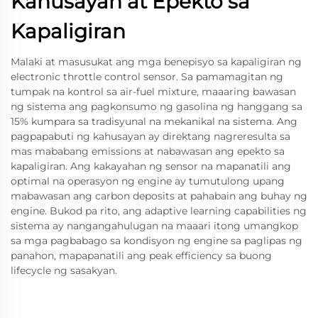
Kahusayan at Epekto sa
Kapaligiran
Malaki at masusukat ang mga benepisyo sa kapaligiran ng
electronic throttle control sensor. Sa pamamagitan ng
tumpak na kontrol sa air-fuel mixture, maaaring bawasan
ng sistema ang pagkonsumo ng gasolina ng hanggang sa
15% kumpara sa tradisyunal na mekanikal na sistema. Ang
pagpapabuti ng kahusayan ay direktang nagreresulta sa
mas mababang emissions at nabawasan ang epekto sa
kapaligiran. Ang kakayahan ng sensor na mapanatili ang
optimal na operasyon ng engine ay tumutulong upang
mabawasan ang carbon deposits at pahabain ang buhay ng
engine. Bukod pa rito, ang adaptive learning capabilities ng
sistema ay nangangahulugan na maaari itong umangkop
sa mga pagbabago sa kondisyon ng engine sa paglipas ng
panahon, mapapanatili ang peak efficiency sa buong
lifecycle ng sasakyan.