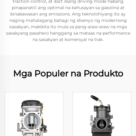
traction control, at iba't ibang driving mode habang
pinapanatili ang optimal na kahusayan sa gasolina at
binabawasan ang emissions. Ang teknolohiyang ito ay
naging mahalagang bahagi ng disenyo ng modernong
sasakyan, makikita ito mula sa pang-araw-araw na mga
sasakyang pasahero hanggang sa mataas na performance
na sasakyan at komersyal na trak.
Mga Populer na Produkto