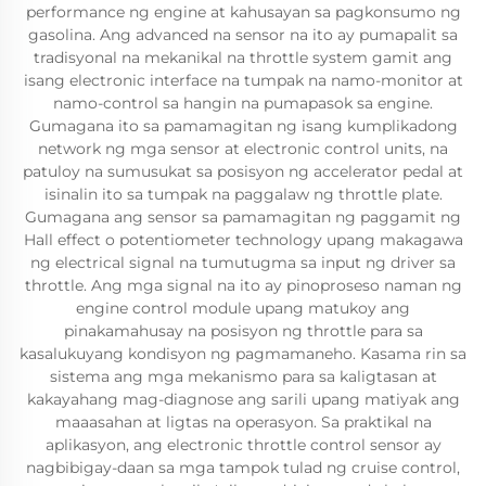
performance ng engine at kahusayan sa pagkonsumo ng
gasolina. Ang advanced na sensor na ito ay pumapalit sa
tradisyonal na mekanikal na throttle system gamit ang
isang electronic interface na tumpak na namo-monitor at
namo-control sa hangin na pumapasok sa engine.
Gumagana ito sa pamamagitan ng isang kumplikadong
network ng mga sensor at electronic control units, na
patuloy na sumusukat sa posisyon ng accelerator pedal at
isinalin ito sa tumpak na paggalaw ng throttle plate.
Gumagana ang sensor sa pamamagitan ng paggamit ng
Hall effect o potentiometer technology upang makagawa
ng electrical signal na tumutugma sa input ng driver sa
throttle. Ang mga signal na ito ay pinoproseso naman ng
engine control module upang matukoy ang
pinakamahusay na posisyon ng throttle para sa
kasalukuyang kondisyon ng pagmamaneho. Kasama rin sa
sistema ang mga mekanismo para sa kaligtasan at
kakayahang mag-diagnose ang sarili upang matiyak ang
maaasahan at ligtas na operasyon. Sa praktikal na
aplikasyon, ang electronic throttle control sensor ay
nagbibigay-daan sa mga tampok tulad ng cruise control,