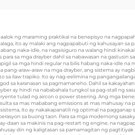
Motorsiklo
Pagbubukas 
Motorsiklo
g-aalok ng maraming praktikal na benepisyo na nagpapa
laga, ito ay malaki ang nagpapabuti ng kahusayan sa
 habang naka-idle, na nagsisiguro na walang hindi kinak
os para sa mga drayber dahil sa nabawasan na gastusin s
gil sa mga hindi regular na bilis habang naka-idle na 
sa pang-araw-araw na mga drayber, ang sistema ay nagbi
o sa ilaw trapiko. Ito ay nag-eelimina ng pangangailan
od sa karanasan sa pagmamaneho. Dahil sa kakayaha
rayber ay hindi na nababahala tungkol sa pag-stall ng
nte tulad ng aircon o power steering. Ang mga benepi
resulta sa mas mababang emissions at mas mahusay na 
 sistema, ito ay nakakapanatili ng optimal na pagganap 
operasyon sa buong taon. Para sa mga modernong sasaky
gay-daan sa makinis na pag-restart ng engine, na nagpa
ahusay din ng kaligtasan sa pamamagitan ng pagtitiyak