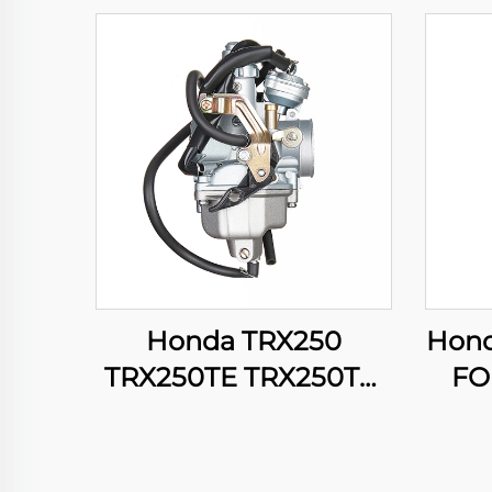
Honda TRX250
Hond
TRX250TE TRX250TM
FO
FOURTRAX RECON
SRL1
250 ES Kaburetor ng
Sen
Engine sa ATV Quad
ng