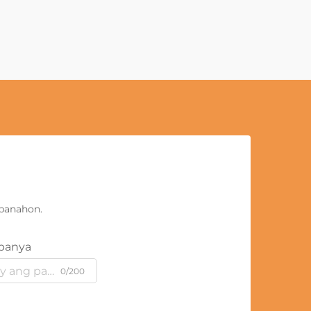
panahon.
panya
0/200