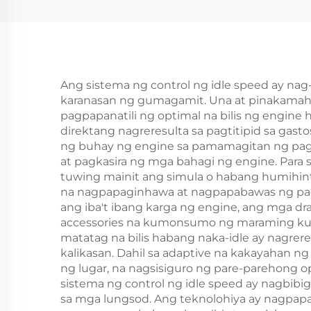
Ang sistema ng control ng idle speed ay na
karanasan ng gumagamit. Una at pinakamaha
pagpapanatili ng optimal na bilis ng engine
direktang nagreresulta sa pagtitipid sa gast
ng buhay ng engine sa pamamagitan ng pagpi
at pagkasira ng mga bahagi ng engine. Para 
tuwing mainit ang simula o habang humihint
na nagpapaginhawa at nagpapabawas ng pag
ang iba't ibang karga ng engine, ang mga d
accessories na kumonsumo ng maraming kurye
matatag na bilis habang naka-idle ay nagre
kalikasan. Dahil sa adaptive na kakayahan ng
ng lugar, na nagsisiguro ng pare-parehong 
sistema ng control ng idle speed ay nagbibi
sa mga lungsod. Ang teknolohiya ay nagpap