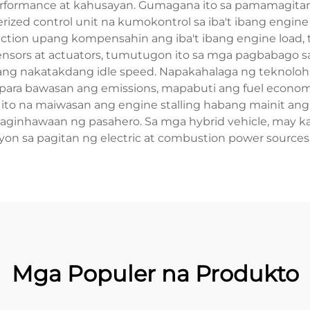
rformance at kahusayan. Gumagana ito sa pamamagitan n
ized control unit na kumokontrol sa iba't ibang engine
jection upang kompensahin ang iba't ibang engine load, t
ensors at actuators, tumutugon ito sa mga pagbabago s
 ang nakatakdang idle speed. Napakahalaga ng teknol
para bawasan ang emissions, mapabuti ang fuel economy
 ito na maiwasan ang engine stalling habang mainit ang
nhawaan ng pasahero. Sa mga hybrid vehicle, may ka
yon sa pagitan ng electric at combustion power sources
Mga Populer na Produkto