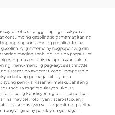
ng
husay pareho sa pagganap ng sasakyan at
 pagkonsumo ng gasolina sa pamamagitan ng
ailangang pagkonsumo ng gasolina. Ito ay
a gasolina. Ang sistema ay nagpapalawig din
maaaring maging sanhi ng labis na pagsusuot
bigay ng mas makinis na operasyon, lalo na
gan ng manu-manong pag-aayos sa throttle,
n ng sistema na awtomatikong kompesahin
 sasakyan habang gumagamit ng mga
syong pangkalikasan ay malaki, dahil ang
pagsunod sa mga regulasyon ukol sa
sa iba't ibang kondisyon ng panahon at taas
an na may teknolohiyang start-stop, ang
pabuti sa kahusayan sa paggamit ng gasolina
 na ang engine ay patuloy na gumagana