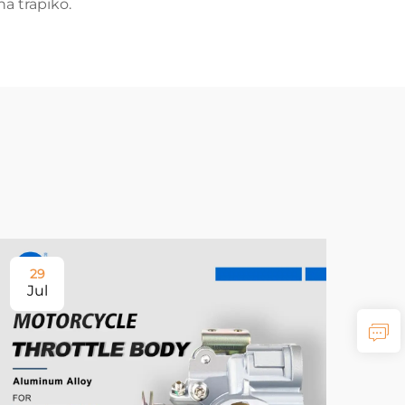
a trapiko.
29
Jul