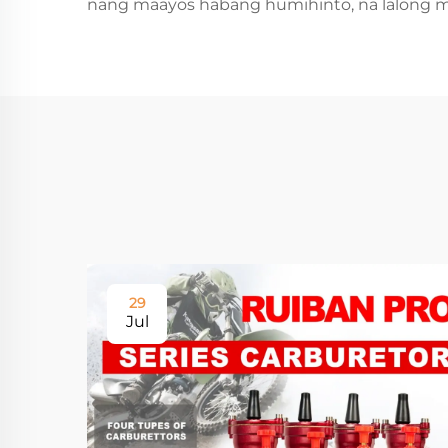
nang maayos habang humihinto, na lalong m
29
Jul