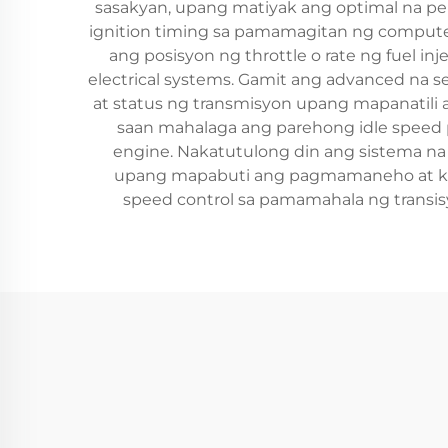
sasakyan, upang matiyak ang optimal na pe
ignition timing sa pamamagitan ng computer
ang posisyon ng throttle o rate ng fuel in
electrical systems. Gamit ang advanced na s
at status ng transmisyon upang mapanatili
saan mahalaga ang parehong idle speed 
engine. Nakatutulong din ang sistema na
upang mapabuti ang pagmamaneho at kagi
speed control sa pamamahala ng transis