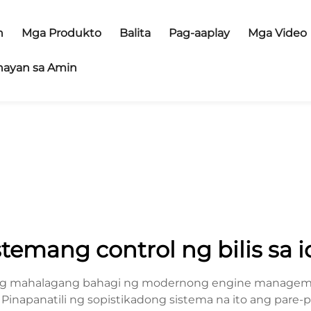
n
Mga Produkto
Balita
Pag-aaplay
Mga Video
ayan sa Amin
stemang control ng bilis sa i
isang mahalagang bahagi ng modernong engine manageme
. Pinapanatili ng sopistikadong sistema na ito ang pare-