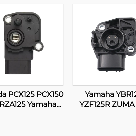
a PCX125 PCX150
Yamaha YBR1
RZA125 Yamaha
YZF125R ZUMA 
15 16060-K35-V01
WR125 WR12
sors ng Posisyon
WR125X Sensor
 Pagbubukas ng
Posisyon ng