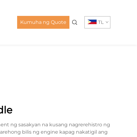
Kumuha ng Quote
TL
dle
nt ng sasakyan na kusang nagrerehistro ng
parehong bilis ng engine kapag nakatigil ang