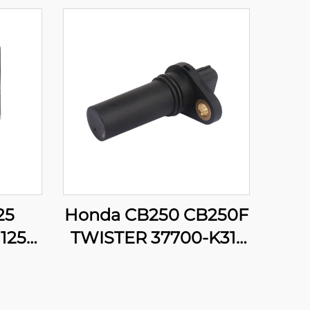
25
Honda CB250 CB250F
125
TWISTER 37700-K31-
5R
901 Sensors ng
s ng
Posisyon ng Pagsukat
ng Motorsiklo