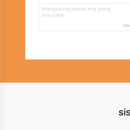
0/1
si