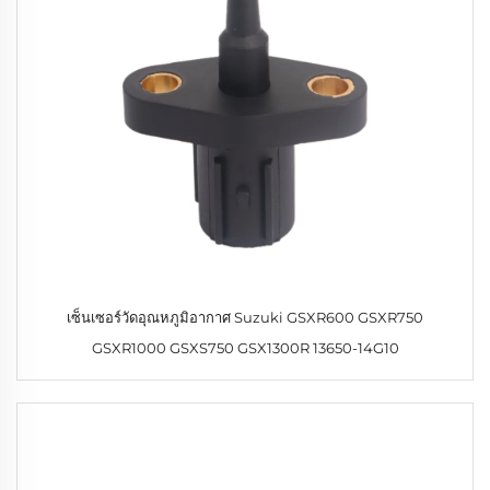
เซ็นเซอร์วัดอุณหภูมิอากาศ Suzuki GSXR600 GSXR750
GSXR1000 GSXS750 GSX1300R 13650-14G10