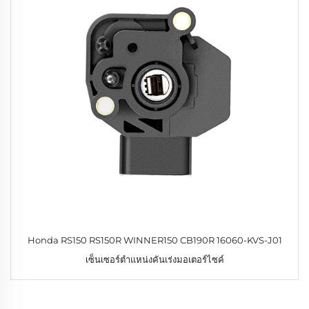
Honda RS150 RS150R WINNER150 CB190R 16060-KVS-J01
เซ็นเซอร์ตำแหน่งคันเร่งมอเตอร์ไซค์