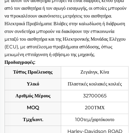
με αυτόν τον αισθητήρα μπορεί να είναι διαρροές κενού γύρω
από τον αισθητήρα ή τον αγωγό εισαγωγής, οι οποίες μπορούν
να προκαλέσουν ακανόνιστες μετρήσεις του αισθητήρα.
Ηλεκτρικά Προβλήματα: Βλάβες στην καλωδίωση ή διάβρωση
στον συνδετήρα μπορούν να διακόψουν την επικοινωνία
μεταξύ του αισθητήρα και της Ηλεκτρονικής Μονάδας Ελέγχου
(ECU), με αποτέλεσμα προβλήματα απόδοσης, όπως
μειωμένη επιτάχυνση ή σβήσιμο της μηχανής.
Προδιαγραφές:
Τόπος Προέλευσης
Ζεγιάνγκ, Κίνα
Υλικό
Πλαστικές κοιλιακές κοιλιές
Αριθμός Μέρους
32700065
MOQ
200ΤΜΧ
Τμχ/κοντ.
100τεμ/χαρτόκουτο
Harley-Davidson ROAD