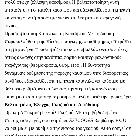
πολύ φτωχή (έλλειψη καυσίμου). Η βελτιστοποίηση αυτή
αποτρέπει τη σπατάλη καυσίμου και εξασφαλίζει ότι η μηχανή
καίγει τη σωστή ποσότητα για αποτελεσματική παραγωγή
ισχύος.
Προσαρμοστική Κατανάλωση Καυσίμου: Με τη διαρκή
παρακολούθηση της πίεσης εισαγωγής, ο αισθητήρας επιτρέπει
στη μηχανή να προσαρμόζεται σε μεταβαλλόμενες συνθήκες,
όπως αλλαγές στην ταχύτητα, φορτίο και περιβαλλοντικούς
παράγοντες (θερμοκρασία, υψόμετρο). Η δυνατότητα
δυναμικής ρύθμισης της παροχής καυσίμου υπό διαφορετικές
συνθήκες εξασφαλίζει ότι η μηχανή καταναλώνει καύσιμο με
βέλτιστο ρυθμό, αποφεύγοντας την περιττή κατανάλωση
καυσίμου κατά την περιστροφή στο κενό ή κατά την κρουαζιέρα.
Βελτιωμένος Έλεγχος Γκαζιού και Απόδοση:
Ομαλή Απόκριση Πεντάλ Γκαζιού: Με ακριβή δεδομένα
πίεσης εισαγωγής, ο αισθητήρας 32700065 βοηθά την ΗCU
να ρυθμίζει με ακρίβεια την είσοδο του γκαζιού. Αυτό οδηγεί σε