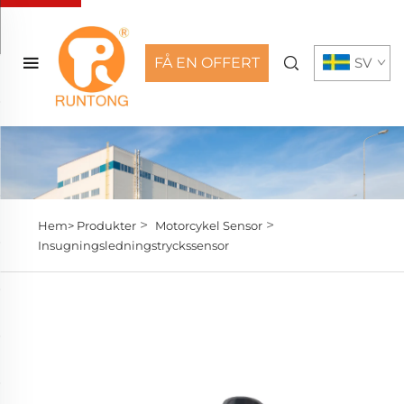
FÅ EN OFFERT
SV
>
>
Hem>
Produkter
Motorcykel Sensor
Insugningsledningstryckssensor