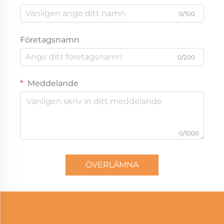
0/100
Företagsnamn
0/200
Meddelande
0/1000
ÖVERLÄMNA