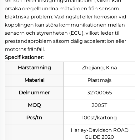
sensorn eller insugningsmanifolden, vilket kan
orsaka oregelbundna mätvärden från sensorn.
Elektriska problem: Växlingsfel eller korrosion vid
kopplingen kan störa kommunikationen mellan
sensorn och styrenheten (ECU), vilket leder till
prestandaproblem såsom dålig acceleration eller
motorns frånfall.
Specifikationer:
Härstamning
Zhejiang, Kina
Material
Plastmajs
Delnummer
32700065
MOQ
200ST
Pcs/tn
100st/kartong
Harley-Davidson ROAD
GLIDE 2020