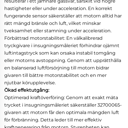
resulterar i ett jämnare gassvar, särskilt vid högre
hastigheter eller under acceleration. En korrekt
fungerande sensor säkerställer att motorn alltid har
rätt mängd bränsle och luft, vilket minskar
tveksamhet eller stamning under acceleration.
Förbättrad motorstabilitet: En välkalibrerad
tryckgivare i insugningsmåleriet förhindrar ojämnt
luftintagstryck som kan orsaka instabil tomgång
eller motorns avstoppning. Genom att upprätthålla
en balanserad luftförsörjning till motorn bidrar
givaren till bättre motorstabilitet och en mer
njutbar körupplevelse.
Ökad effektutgång:
Optimerad kraftöverföring: Genom att exakt mäta
trycket i insugningsmåleriet säkerställer 32700065-
givaren att motorn får den optimala mängden luft
för förbränning. Detta leder till mer effektiv
kraftgenerering från motorn. Styrenheten kan