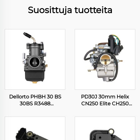
Suosittuja tuotteita
Dellorto PHBH 30 BS
PD30J 30mm Helix
30BS R3488
CN250 Elite CH250
Moottoripyörä Pitbike
CFMOTO CF250 250cc
Scooterin Moottorin
Scooterin Mopin
Karburattori
Moottorin Karburattori