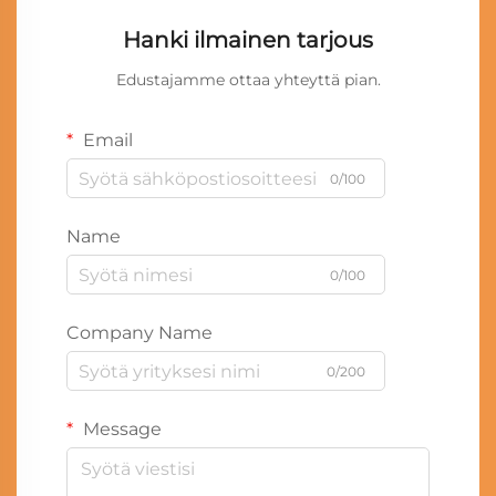
Hanki ilmainen tarjous
Edustajamme ottaa yhteyttä pian.
Email
0/100
Name
0/100
Company Name
0/200
Message