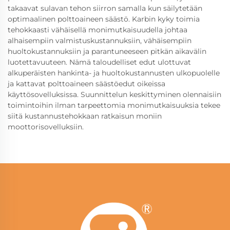
takaavat sulavan tehon siirron samalla kun säilytetään
optimaalinen polttoaineen säästö. Karbin kyky toimia
tehokkaasti vähäisellä monimutkaisuudella johtaa
alhaisempiin valmistuskustannuksiin, vähäisempiin
huoltokustannuksiin ja parantuneeseen pitkän aikavälin
luotettavuuteen. Nämä taloudelliset edut ulottuvat
alkuperäisten hankinta- ja huoltokustannusten ulkopuolelle
ja kattavat polttoaineen säästöedut oikeissa
käyttösovelluksissa. Suunnittelun keskittyminen olennaisiin
toimintoihin ilman tarpeettomia monimutkaisuuksia tekee
siitä kustannustehokkaan ratkaisun moniin
moottorisovelluksiin.