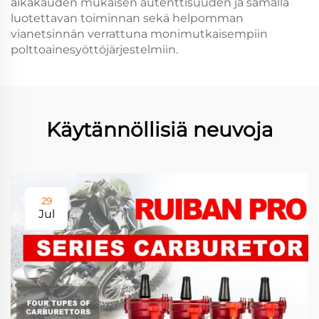
aikakauden mukaisen autenttisuuden ja samalla
luotettavan toiminnan sekä helpomman
vianetsinnän verrattuna monimutkaisempiin
polttoainesyöttöjärjestelmiin.
Käytännöllisiä neuvoja
29
Jul