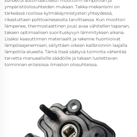
suhdetta automaattisesti moottorin lämpötilan ja
ympäristöolosuhteiden mukaan. Takka-mekanismi on
tärkeässä roolissa kylmäkäynnistysten yhteydessä,
rikastuttaen polttoaineseosta tarvittaessa. Kun moottori
lämpenee, thermostaattinen jousi avaa vähitellen tapanan,
takaen optimaalisen suorituskyvyn lämmityksen aikana.
Lisäksi kaasuttimen materiaalit ja rakenne huomioivat
lämpölaajenemisen, säilyttäen oikean kalibroinnin laajalla
lämpötila-alueella. Tämä itseä säätyvä toiminta vähentää
tarvetta manuaalisille säädöille ja takaan luotettavan
toiminnan erilaisissa ilmaston olosuhteissa.