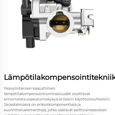
Lämpötilakompensointiteknii
Yksisylinterisen kaasuttimen
lämpötilakompensointiominaisuudet osoittavat
erinomaista sopeutumiskykyä erilaisiin käyttöolosuhteisiin.
Järjestelmässä on erikoiskomponentteja ja
suunnitteluelementtejä, jotka säätävät polttoaineseoksen