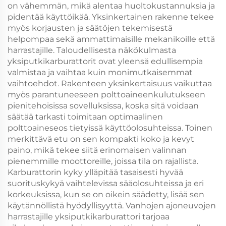
on vähemmän, mikä alentaa huoltokustannuksia ja
pidentää käyttöikää. Yksinkertainen rakenne tekee
myös korjausten ja säätöjen tekemisestä
helpompaa sekä ammattimaisille mekanikoille että
harrastajille. Taloudellisesta näkökulmasta
yksiputkikarburattorit ovat yleensä edullisempia
valmistaa ja vaihtaa kuin monimutkaisemmat
vaihtoehdot. Rakenteen yksinkertaisuus vaikuttaa
myös parantuneeseen polttoaineenkulutukseen
pienitehoisissa sovelluksissa, koska sitä voidaan
säätää tarkasti toimitaan optimaalinen
polttoaineseos tietyissä käyttöolosuhteissa. Toinen
merkittävä etu on sen kompakti koko ja kevyt
paino, mikä tekee siitä erinomaisen valinnan
pienemmille moottoreille, joissa tila on rajallista.
Karburattorin kyky ylläpitää tasaisesti hyvää
suorituskykyä vaihtelevissa sääolosuhteissa ja eri
korkeuksissa, kun se on oikein säädetty, lisää sen
käytännöllistä hyödyllisyyttä. Vanhojen ajoneuvojen
harrastajille yksiputkikarburattori tarjoaa