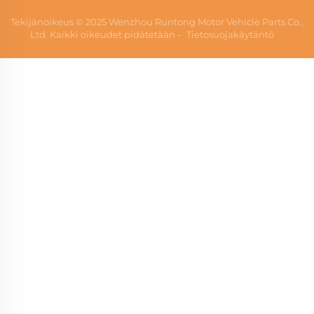
Tekijänoikeus © 2025 Wenzhou Runtong Motor Vehicle Parts Co.,
Ltd. Kaikki oikeudet pidätetään -
Tietosuojakäytäntö