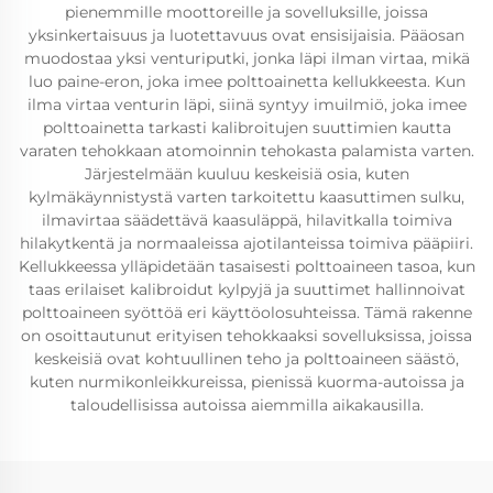
pienemmille moottoreille ja sovelluksille, joissa
yksinkertaisuus ja luotettavuus ovat ensisijaisia. Pääosan
muodostaa yksi venturiputki, jonka läpi ilman virtaa, mikä
luo paine-eron, joka imee polttoainetta kellukkeesta. Kun
ilma virtaa venturin läpi, siinä syntyy imuilmiö, joka imee
polttoainetta tarkasti kalibroitujen suuttimien kautta
varaten tehokkaan atomoinnin tehokasta palamista varten.
Järjestelmään kuuluu keskeisiä osia, kuten
kylmäkäynnistystä varten tarkoitettu kaasuttimen sulku,
ilmavirtaa säädettävä kaasuläppä, hilavitkalla toimiva
hilakytkentä ja normaaleissa ajotilanteissa toimiva pääpiiri.
Kellukkeessa ylläpidetään tasaisesti polttoaineen tasoa, kun
taas erilaiset kalibroidut kylpyjä ja suuttimet hallinnoivat
polttoaineen syöttöä eri käyttöolosuhteissa. Tämä rakenne
on osoittautunut erityisen tehokkaaksi sovelluksissa, joissa
keskeisiä ovat kohtuullinen teho ja polttoaineen säästö,
kuten nurmikonleikkureissa, pienissä kuorma-autoissa ja
taloudellisissa autoissa aiemmilla aikakausilla.