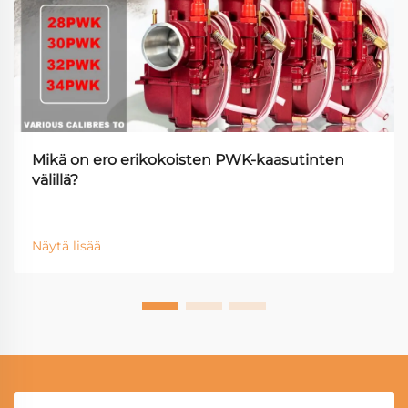
Mikä on ero erikokoisten PWK-kaasutinten
välillä?
Näytä lisää