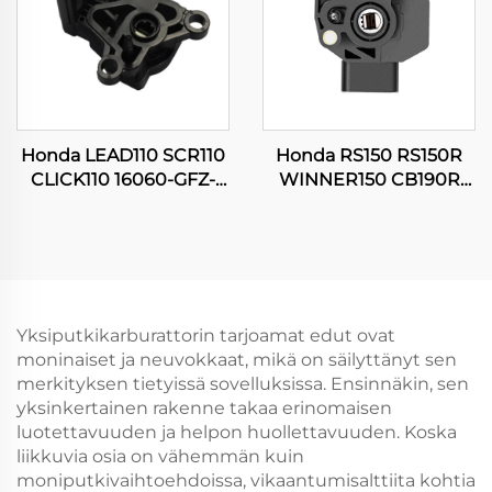
Honda LEAD110 SCR110
Honda RS150 RS150R
CLICK110 16060-GFZ-
WINNER150 CB190R
003 Moottoripyörän
16060-KVS-J01
TPS-kaasuanturi
Moottoripyörän
kaasulantulokatkaisija
Yksiputkikarburattorin tarjoamat edut ovat
moninaiset ja neuvokkaat, mikä on säilyttänyt sen
merkityksen tietyissä sovelluksissa. Ensinnäkin, sen
yksinkertainen rakenne takaa erinomaisen
luotettavuuden ja helpon huollettavuuden. Koska
liikkuvia osia on vähemmän kuin
moniputkivaihtoehdoissa, vikaantumisalttiita kohtia