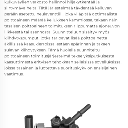
kulkuväylien verkosto hallinnoi hiljakytkentää ja
siirtymävaiheita. Tätä järjestelmää täydentää kelluvan
perään asetettu neulaventtiili, joka ylläpitää optimaalista
polttoaineen määrää kellukkeen kammiossa, takaen näin
tasaisen polttoaineen toimituksen riippumatta ajoneuvon
liikkeestä tai asennosta. Suunnitteluun sisältyy myös
kiihdytyspumput, jotka tarjoavat lisää polttoainetta
äkillisissä kaasukierroissa, estäen epärinnan ja takaen
sulavan kiihdytyksen. Tämä huolella suunniteltu
polttoaineen toimitusjärjestelmä tekee yksiputkuisesta
kaasuttimesta erityisen tehokkaan sellaisissa sovelluksissa,
joissa tasainen ja luotettava suorituskyky on ensisijainen
vaatimus.