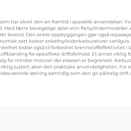
 som har sikret den en framtid i spesielle anvendelser. F
d. Med færre bevegelige deler enn flersylindermodeller, 
 økt levetid. Den enkle oppbyggingen gjør også reparasjo
nomisk sett koster enkeltsylinderkarburatorer vanligvi
lhet bidrar også til forbedret brennstoffeffektivitet i 
offblanding for spesifikke driftsforhold. Et annet viktig
valg for mindre motorer der plassen er begrenset. Karbura
iktig justert, øker den praktiske anvendeligheten. For en
idssvarende løsning samtidig som den gir pålitelig drift