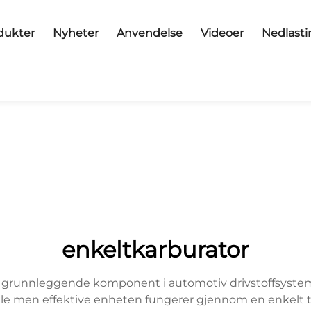
dukter
Nyheter
Anvendelse
Videoer
Nedlasti
enkeltkarburator
n grunnleggende komponent i automotiv drivstoffsystemer
nkle men effektive enheten fungerer gjennom en enkelt th