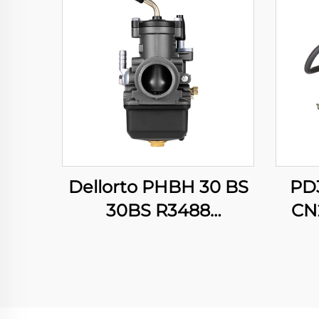
Dellorto PHBH 30 BS
PD
30BS R3488
CN
Motorsykkel Pit Dirt
CFMO
Bike Scooter Motor
Scoo
Karburator