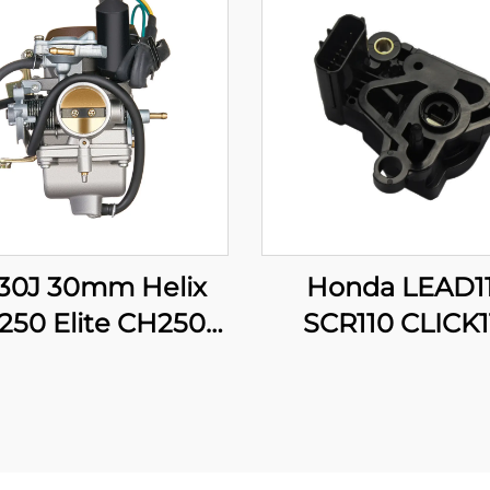
30J 30mm Helix
Honda LEAD1
250 Elite CH250
SCR110 CLICK1
TO CF250 250cc
16060-GFZ-0
ter Moped Motor
Motorsykkel T
Karburator
Gasspjeldsposisj