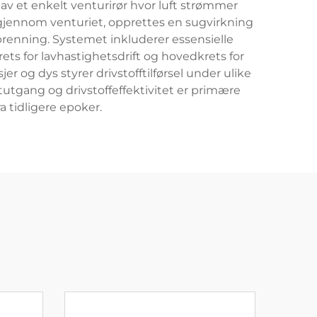
av et enkelt venturirør hvor luft strømmer
r gjennom venturiet, opprettes en sugvirkning
rbrenning. Systemet inkluderer essensielle
ets for lavhastighetsdrift og hovedkrets for
er og dys styrer drivstofftilførsel under ulike
ktutgang og drivstoffeffektivitet er primære
a tidligere epoker.