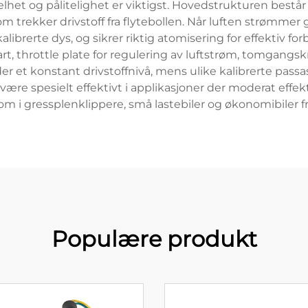
het og pålitelighet er viktigst. Hovedstrukturen består 
om trekker drivstoff fra flytebollen. Når luften strømme
librerte dys, og sikrer riktig atomisering for effektiv fo
 throttle plate for regulering av luftstrøm, tomgangskr
r et konstant drivstoffnivå, mens ulike kalibrerte passasj
å være spesielt effektivt i applikasjoner der moderat effe
som i gressplenklippere, små lastebiler og økonomibiler fr
Populære produkt