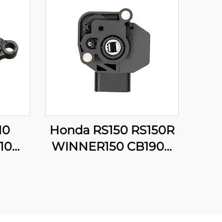
10
Honda RS150 RS150R
10
WINNER150 CB190R
03
16060-KVS-J01
PS
Motorsykkel
onssensor
Gassposisjonssensor