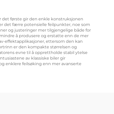
or det første gir den enkle konstruksjonen
er det færre potensielle feilpunkter, noe som
ner og justeringer mer tilgjengelige både for
s mindre å produsere og erstatte enn de mer
lav-effektapplikasjoner, ettersom den kan
 fortrinn er den kompakte størrelsen og
torens evne til å opprettholde stabil ytelse
tusiastene av klassiske biler gir
 og enklere feilsøking enn mer avanserte