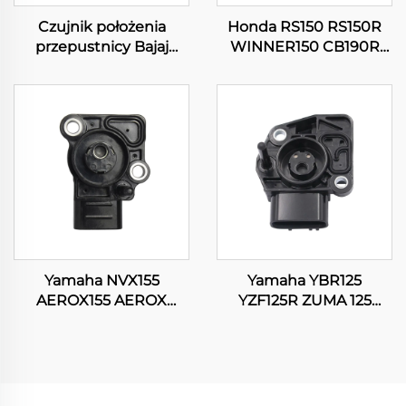
Czujnik położenia
Honda RS150 RS150R
przepustnicy Bajaj
WINNER150 CB190R
Pulsar N250 N160 Fi
16060-KVS-J01 Czujnik
36PD0112 do motocykla
pozycji przepustnicy
Yamaha NVX155
Yamaha YBR125
AEROX155 AEROX
YZF125R ZUMA 125
GDR155 NMAX155
WR125 WR125R WR125X
Czujnik pozycji
Czujnik pozycji
przepustnicy
przepustnicy