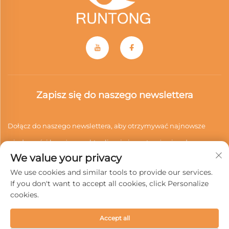
Zapisz się do naszego newslettera
Dołącz do naszego newslettera, aby otrzymywać najnowsze
wiadomości branżowe, aktualizacje i spostrzeżenia od naszego
We value your privacy
zespołu.
We use cookies and similar tools to provide our services.
If you don't want to accept all cookies, click Personalize
cookies.
Subskrybuj
Accept all